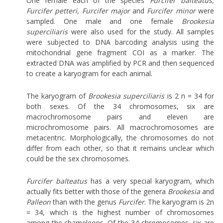
One female each of the species
Furcifer balteatus,
Furcifer petteri, Furcifer major
and
Furcifer minor
were
sampled. One male and one female
Brookesia
superciliaris
were also used for the study. All samples
were subjected to DNA barcoding analysis using the
mitochondrial gene fragment COI as a marker. The
extracted DNA was amplified by PCR and then sequenced
to create a karyogram for each animal.
The karyogram of
Brookesia superciliaris
is 2 n = 34 for
both sexes. Of the 34 chromosomes, six are
macrochromosome pairs and eleven are
microchromosome pairs. All macrochromosomes are
metacentric. Morphologically, the chromosomes do not
differ from each other, so that it remains unclear which
could be the sex chromosomes.
Furcifer balteatus
has a very special karyogram, which
actually fits better with those of the genera
Brookesia
and
Palleon
than with the genus
Furcifer
. The karyogram is 2n
= 34, which is the highest number of chromosomes
among the chameleons. Of the 34 chromosomes, six are