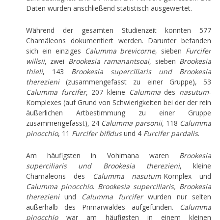
Daten wurden anschließend statistisch ausgewertet.
Während der gesamten Studienzeit konnten 577
Chamäleons dokumentiert werden. Darunter befanden
sich ein einziges
Calumma brevicorne
, sieben
Furcifer
willsii
, zwei
Brookesia ramanantsoai
, sieben
Brookesia
thieli
, 143
Brookesia superciliaris und Brookesia
therezieni
(zusammengefasst zu einer Gruppe), 53
Calumma furcifer
, 207 kleine
Calumma
des
nasutum
-
Komplexes (auf Grund von Schwierigkeiten bei der der rein
äußerlichen Artbestimmung zu einer Gruppe
zusammengefasst), 24
Calumma parsonii
, 118
Calumma
pinocchio
, 11
Furcifer bifidus
und 4
Furcifer pardalis
.
Am häufigsten in Vohimana waren
Brookesia
superciliaris und Brookesia therezieni
, kleine
Chamäleons des
Calumma
nasutum
-Komplex und
Calumma pinocchio
.
Brookesia superciliaris, Brookesia
therezieni
und
Calumma furcifer
wurden nur selten
außerhalb des Primärwaldes aufgefunden.
Calumma
pinocchio
war am häufigsten in einem kleinen