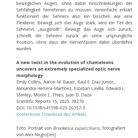
beweglichen Augen, ohne dabei Einschränkungen der
Sehfähigkeit hinnehmen zu müssen. Vereinfacht erklärt
funktioniert der Sehnerv also ein bisschen wie eine
Flexileine: Bewegt sich das Auge stark, wird ein Teil des
Sehnervs „ausgerollt“. Bewegt das Auge sich zurück,
schnellt der Sehnerv zurück an seine ursprüngliche
Position, ohne dass die Nervenfasern dabei überdehnt
wurden.
A new twist in the evolution of chameleons
uncovers an extremely specialized optic nerve
morphology
Emily Collins, Aaron M. Bauer, Raul E. Diaz Junior,
Alexandra Herrera-Martínez, Esteban Lavilla, Edward L.
Stanley, Monte L. Thies, Juan D. Daza
Scientific Reports 15, 2025: 38270.
DOI: 10.1038/s41598-025-20357-3
Kostenloser Download des Artikels
Foto: Portrait von
Brookesia superciliaris
, fotografiert
von Alex Negro[:en]