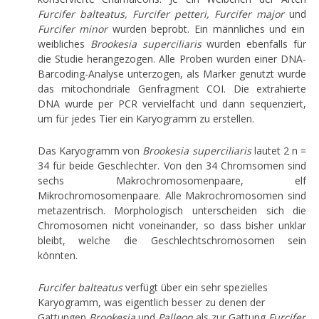
Furcifer balteatus, Furcifer petteri, Furcifer major
und
Furcifer minor
wurden beprobt. Ein männliches und ein
weibliches
Brookesia superciliaris
wurden ebenfalls für
die Studie herangezogen. Alle Proben wurden einer DNA-
Barcoding-Analyse unterzogen, als Marker genutzt wurde
das mitochondriale Genfragment COI. Die extrahierte
DNA wurde per PCR vervielfacht und dann sequenziert,
um für jedes Tier ein Karyogramm zu erstellen.
Das Karyogramm von
Brookesia superciliaris
lautet 2 n =
34 für beide Geschlechter. Von den 34 Chromsomen sind
sechs Makrochromosomenpaare, elf
Mikrochromosomenpaare. Alle Makrochromosomen sind
metazentrisch. Morphologisch unterscheiden sich die
Chromosomen nicht voneinander, so dass bisher unklar
bleibt, welche die Geschlechtschromosomen sein
könnten.
Furcifer balteatus
verfügt über ein sehr spezielles
Karyogramm, was eigentlich besser zu denen der
Gattungen
Brookesia
und
Palleon
als zur Gattung
Furcifer