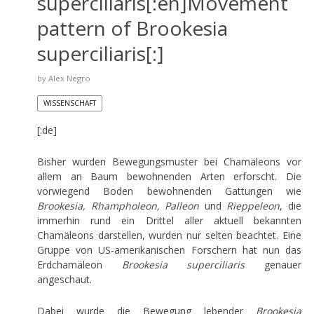
superciliaris[:en]Movement
pattern of Brookesia
superciliaris[:]
by
Alex Negro
WISSENSCHAFT
[:de]
Bisher wurden Bewegungsmuster bei Chamäleons vor
allem an Baum bewohnenden Arten erforscht. Die
vorwiegend Boden bewohnenden Gattungen wie
Brookesia, Rhampholeon, Palleon
und
Rieppeleon
, die
immerhin rund ein Drittel aller aktuell bekannten
Chamäleons darstellen, wurden nur selten beachtet. Eine
Gruppe von US-amerikanischen Forschern hat nun das
Erdchamäleon
Brookesia superciliaris
genauer
angeschaut.
Dabei wurde die Bewegung lebender
Brookesia