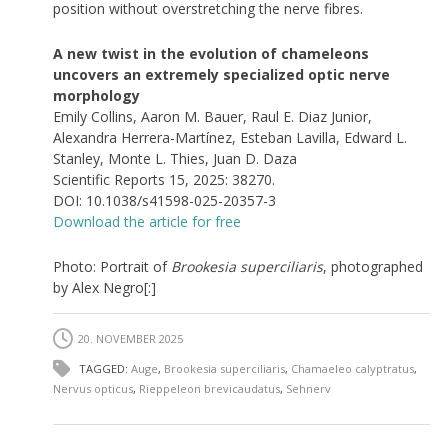
position without overstretching the nerve fibres.
A new twist in the evolution of chameleons
uncovers an extremely specialized optic nerve
morphology
Emily Collins, Aaron M. Bauer, Raul E. Diaz Junior,
Alexandra Herrera-Martínez, Esteban Lavilla, Edward L.
Stanley, Monte L. Thies, Juan D. Daza
Scientific Reports 15, 2025: 38270.
DOI: 10.1038/s41598-025-20357-3
Download the article for free
Photo: Portrait of
Brookesia superciliaris
, photographed
by Alex Negro[:]
20. NOVEMBER 2025
TAGGED:
Auge
,
Brookesia superciliaris
,
Chamaeleo calyptratus
,
Nervus opticus
,
Rieppeleon brevicaudatus
,
Sehnerv