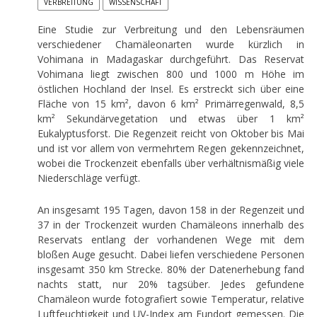
VERBREITUNG
WISSENSCHAFT
Eine Studie zur Verbreitung und den Lebensräumen
verschiedener Chamäleonarten wurde kürzlich in
Vohimana in Madagaskar durchgeführt. Das Reservat
Vohimana liegt zwischen 800 und 1000 m Höhe im
östlichen Hochland der Insel. Es erstreckt sich über eine
Fläche von 15 km², davon 6 km² Primärregenwald, 8,5
km² Sekundärvegetation und etwas über 1 km²
Eukalyptusforst. Die Regenzeit reicht von Oktober bis Mai
und ist vor allem von vermehrtem Regen gekennzeichnet,
wobei die Trockenzeit ebenfalls über verhältnismäßig viele
Niederschläge verfügt.
An insgesamt 195 Tagen, davon 158 in der Regenzeit und
37 in der Trockenzeit wurden Chamäleons innerhalb des
Reservats entlang der vorhandenen Wege mit dem
bloßen Auge gesucht. Dabei liefen verschiedene Personen
insgesamt 350 km Strecke. 80% der Datenerhebung fand
nachts statt, nur 20% tagsüber. Jedes gefundene
Chamäleon wurde fotografiert sowie Temperatur, relative
Luftfeuchtigkeit und UV-Index am Fundort gemessen. Die