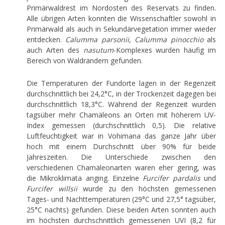
Primärwaldrest im Nordosten des Reservats zu finden.
Alle übrigen Arten konnten die Wissenschaftler sowohl in
Primärwald als auch in Sekundärvegetation immer wieder
entdecken.
Calumma parsonii
,
Calumma pinocchio
als
auch Arten des
nasutum
-Komplexes wurden häufig im
Bereich von Waldrändern gefunden.
Die Temperaturen der Fundorte lagen in der Regenzeit
durchschnittlich bei 24,2°C, in der Trockenzeit dagegen bei
durchschnittlich 18,3°C. Während der Regenzeit wurden
tagsüber mehr Chamäleons an Orten mit höherem UV-
Index gemessen (durchschnittlich 0,5). Die relative
Luftfeuchtigkeit war in Vohimana das ganze Jahr über
hoch mit einem Durchschnitt über 90% für beide
Jahreszeiten. Die Unterschiede zwischen den
verschiedenen Chamäleonarten waren eher gering, was
die Mikroklimata anging. Einzelne
Furcifer pardalis
und
Furcifer willsii
wurde zu den höchsten gemessenen
Tages- und Nachttemperaturen (29°C und 27,5° tagsüber,
25°C nachts) gefunden. Diese beiden Arten sonnten auch
im höchsten durchschnittlich gemessenen UVI (8,2 für