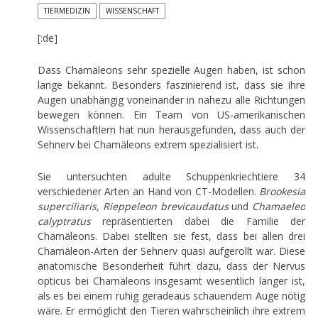
TIERMEDIZIN
WISSENSCHAFT
[:de]
Dass Chamäleons sehr spezielle Augen haben, ist schon
lange bekannt. Besonders faszinierend ist, dass sie ihre
Augen unabhängig voneinander in nahezu alle Richtungen
bewegen können. Ein Team von US-amerikanischen
Wissenschaftlern hat nun herausgefunden, dass auch der
Sehnerv bei Chamäleons extrem spezialisiert ist.
Sie untersuchten adulte Schuppenkriechtiere 34
verschiedener Arten an Hand von CT-Modellen.
Brookesia
superciliaris, Rieppeleon brevicaudatus
und
Chamaeleo
calyptratus
repräsentierten dabei die Familie der
Chamäleons. Dabei stellten sie fest, dass bei allen drei
Chamäleon-Arten der Sehnerv quasi aufgerollt war. Diese
anatomische Besonderheit führt dazu, dass der Nervus
opticus bei Chamäleons insgesamt wesentlich länger ist,
als es bei einem ruhig geradeaus schauendem Auge nötig
wäre. Er ermöglicht den Tieren wahrscheinlich ihre extrem