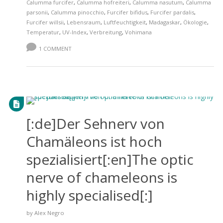
Calumma furcifer
,
Calumma hofreiteri
,
Calumma nasutum
,
Calumma
parsonii
,
Calumma pinocchio
,
Furcifer bifidus
,
Furcifer pardalis
,
Furcifer willsii
,
Lebensraum
,
Luftfeuchtigkeit
,
Madagaskar
,
Ökologie
,
Temperatur
,
UV-Index
,
Verbreitung
,
Vohimana
1 COMMENT
[:de]Der Sehnerv von
Chamäleons ist hoch
spezialisiert[:en]The optic
nerve of chameleons is
highly specialised[:]
by
Alex Negro