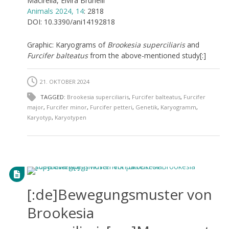
Macirella, Elvira Brunelli
Animals 2024, 14
: 2818
DOI: 10.3390/ani14192818
Graphic: Karyograms of
Brookesia superciliaris
and
Furcifer balteatus
from the above-mentioned study[:]
21. OKTOBER 2024
TAGGED:
Brookesia superciliaris
,
Furcifer balteatus
,
Furcifer
major
,
Furcifer minor
,
Furcifer petteri
,
Genetik
,
Karyogramm
,
Karyotyp
,
Karyotypen
[:de]Bewegungsmuster von
Brookesia