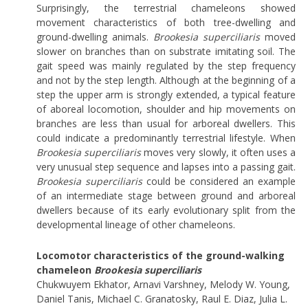
Surprisingly, the terrestrial chameleons showed
movement characteristics of both tree-dwelling and
ground-dwelling animals.
Brookesia superciliaris
moved
slower on branches than on substrate imitating soil. The
gait speed was mainly regulated by the step frequency
and not by the step length. Although at the beginning of a
step the upper arm is strongly extended, a typical feature
of aboreal locomotion, shoulder and hip movements on
branches are less than usual for arboreal dwellers. This
could indicate a predominantly terrestrial lifestyle. When
Brookesia superciliaris
moves very slowly, it often uses a
very unusual step sequence and lapses into a passing gait.
Brookesia superciliaris
could be considered an example
of an intermediate stage between ground and arboreal
dwellers because of its early evolutionary split from the
developmental lineage of other chameleons.
Locomotor characteristics of the ground-walking
chameleon
Brookesia superciliaris
Chukwuyem Ekhator, Arnavi Varshney, Melody W. Young,
Daniel Tanis, Michael C. Granatosky, Raul E. Diaz, Julia L.