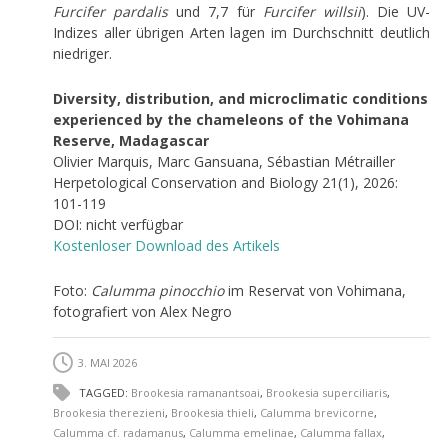
Furcifer pardalis
und 7,7 für
Furcifer willsii
). Die UV-
Indizes aller übrigen Arten lagen im Durchschnitt deutlich
niedriger.
Diversity, distribution, and microclimatic conditions
experienced by the chameleons of the Vohimana
Reserve, Madagascar
Olivier Marquis, Marc Gansuana, Sébastian Métrailler
Herpetological Conservation and Biology 21(1), 2026:
101-119
DOI: nicht verfügbar
Kostenloser Download des Artikels
Foto:
Calumma pinocchio
im Reservat von Vohimana,
fotografiert von Alex Negro
3. MAI 2026
TAGGED:
Brookesia ramanantsoai
,
Brookesia superciliaris
,
Brookesia therezieni
,
Brookesia thieli
,
Calumma brevicorne
,
Calumma cf. radamanus
,
Calumma emelinae
,
Calumma fallax
,