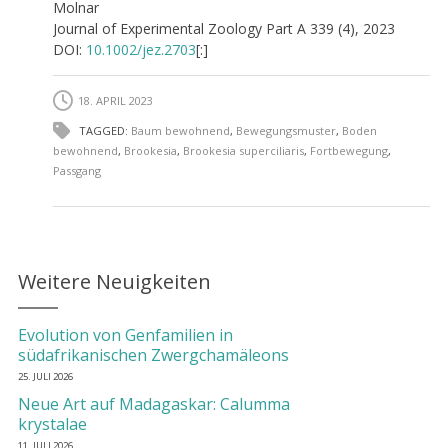
Molnar
Journal of Experimental Zoology Part A 339 (4), 2023
DOI:
10.1002/jez.2703
[:]
18. APRIL 2023
TAGGED:
Baum bewohnend
,
Bewegungsmuster
,
Boden
bewohnend
,
Brookesia
,
Brookesia superciliaris
,
Fortbewegung
,
Passgang
Weitere Neuigkeiten
Evolution von Genfamilien in
südafrikanischen Zwergchamäleons
25. JULI 2026
Neue Art auf Madagaskar: Calumma
krystalae
11. JULI 2026