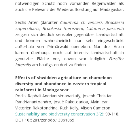
notwendigen Schutz noch vorhander Regenwälder als
auch die Relevanz der Wiederaufforstung auf Madagaskar.
Sechs Arten (darunter
Calumma cf. vencesi, Brookesia
superciliaris, Brookesia therezieni, Calumma parsonii
)
zeigten sich deutlich sensibler gegenüber Landwirtschaft
und können wahrscheinlich nur sehr eingeschränkt
außerhalb von Primärwald überleben. Nur drei Arten
kamen überhaupt noch auf intensiv landwirtschaftlich
genutzter Fläche vor, davon war lediglich
Furcifer
lateralis
am häufigsten dort zu finden.
Effects of shwidden agriculture on chameleon
diversity and abundance in eastern tropical
rainforest in Madagascar
Rodlis Raphali Andriantsimanarilafy, Joseph Christian
Randrianantoandro, Josué Rakotoarioa, Alain Jean
Victorien Rakotondrina, Ruth Kelly, Alison Cameron
Sustainability and biodiversity conservation 3(2)
: 99-118.
DOI: 10.5281/zenodo.13861065