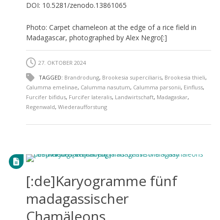
DOI: 10.5281/zenodo.13861065
Photo: Carpet chameleon at the edge of a rice field in
Madagascar, photographed by Alex Negro[:]
27. OKTOBER 2024
TAGGED:
Brandrodung
,
Brookesia superciliaris
,
Brookesia thieli
,
Calumma emelinae
,
Calumma nasutum
,
Calumma parsonii
,
Einfluss
,
Furcifer bifidus
,
Furcifer lateralis
,
Landwirtschaft
,
Madagaskar
,
Regenwald
,
Wiederaufforstung
[:de]Karyogramme fünf
madagassischer
Chamäleons