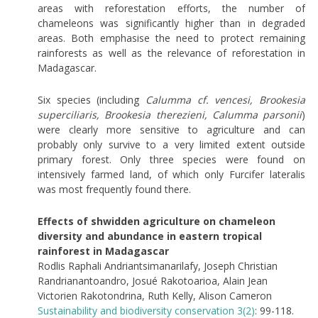
areas with reforestation efforts, the number of
chameleons was significantly higher than in degraded
areas. Both emphasise the need to protect remaining
rainforests as well as the relevance of reforestation in
Madagascar.
Six species (including
Calumma cf. vencesi, Brookesia
superciliaris, Brookesia therezieni, Calumma parsonii
)
were clearly more sensitive to agriculture and can
probably only survive to a very limited extent outside
primary forest. Only three species were found on
intensively farmed land, of which only Furcifer lateralis
was most frequently found there.
Effects of shwidden agriculture on chameleon
diversity and abundance in eastern tropical
rainforest in Madagascar
Rodlis Raphali Andriantsimanarilafy, Joseph Christian
Randrianantoandro, Josué Rakotoarioa, Alain Jean
Victorien Rakotondrina, Ruth Kelly, Alison Cameron
Sustainability and biodiversity conservation 3(2)
: 99-118.