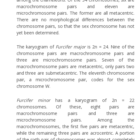
macrochromosome pairs and eleven are
microchromosome pairs. The former are all metacentric.
There are no morphological differences between the
chromosome pairs, so that the sex chromosome has not
yet been determined.
The karyogram of
Furcifer major
is 2n = 24. Nine of the
chromosome pairs are macrochromosome pairs and
three are microchromosome pairs. Seven of the
macrochromosome pairs are metacentric, only pairs two
and three are submetacentric. The eleventh chromosome
pair, a microchromosome pair, codes for the sex
chromosome W.
Furcifer minor
has a karyogram of 2n = 22
chromosomes. Of these, eight pairs are
macrochromosome pairs and three are
microchromosome pairs. Among the
macrochromosomes, the first five pairs are metacentric,
while the remaining three pairs are acrocentric. A portion
of the sixth pair of chromosomes was almost completely