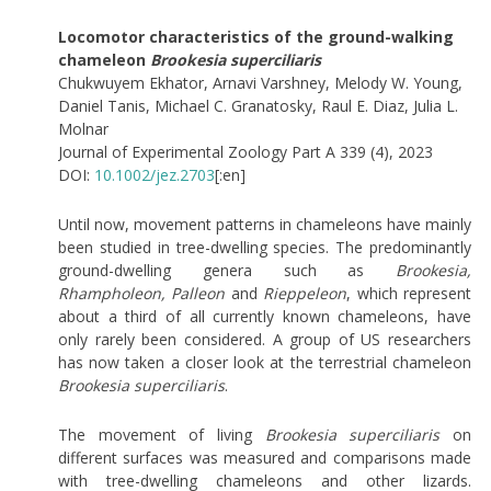
Locomotor characteristics of the ground-walking
chameleon
Brookesia superciliaris
Chukwuyem Ekhator, Arnavi Varshney, Melody W. Young,
Daniel Tanis, Michael C. Granatosky, Raul E. Diaz, Julia L.
Molnar
Journal of Experimental Zoology Part A 339 (4), 2023
DOI:
10.1002/jez.2703
[:en]
Until now, movement patterns in chameleons have mainly
been studied in tree-dwelling species. The predominantly
ground-dwelling genera such as
Brookesia,
Rhampholeon, Palleon
and
Rieppeleon
, which represent
about a third of all currently known chameleons, have
only rarely been considered. A group of US researchers
has now taken a closer look at the terrestrial chameleon
Brookesia superciliaris
.
The movement of living
Brookesia superciliaris
on
different surfaces was measured and comparisons made
with tree-dwelling chameleons and other lizards.