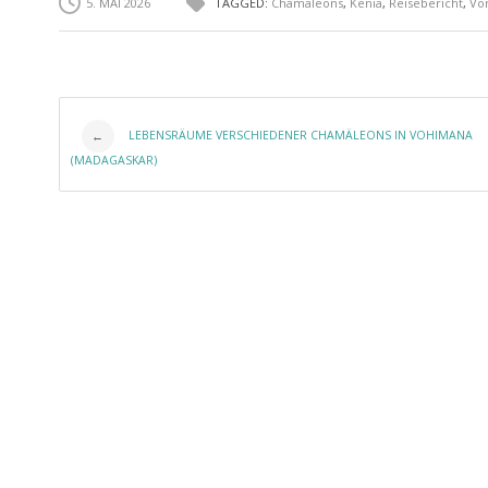
5. MAI 2026
TAGGED:
Chamäleons
,
Kenia
,
Reisebericht
,
Vor
Post navigation
LEBENSRÄUME VERSCHIEDENER CHAMÄLEONS IN VOHIMANA
←
(MADAGASKAR)