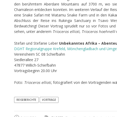
den berühmtem Aberdare Mountains auf 3700 m, wo sie 
Chamäleon entdecken konnten. Im weiteren Verlauf der Reise
eine Snake Safari mit Watamu Snake Farm und in den Kaka
Abschluss der Reise ins Rukinga Sanctuary in Tsavo Wes
Birdwatching! Dieser Vortrag sprudelt nur so vor Fotos un
sehen, unter anderem
Trioceros ellioti
,
Trioceros hoehnelli
Stefan und Stefanie Leber
Unbekanntes Afrika – Abenteu
DGHT Regionalgruppe Krefeld, Mönchengladbach und Umg
Vereinsheim SC 08 Schiefbahn
Siedlerallee 27
47877 Willich-Schiefbahn
Vortragsbeginn 20.00 Uhr
Foto:
Trioceros ellioti
, fotografiert von den Vortragenden wä
REISEBERICHTE
VORTRÄGE