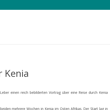
e Sheets
Die CHAMAELEO
Tagung
Fotowettbewerb
r Kenia
Leber einen reich bebilderten Vortrag über eine Reise durch Kenia
eiden mehrere Wochen in Kenia im Osten Afrikas. Der Start lag in