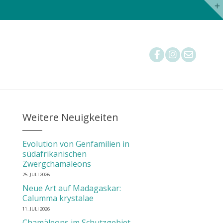
Nachzuchtstatistik
Tierärzte
Mitglied werden
Weitere Neuigkeiten
Evolution von Genfamilien in
südafrikanischen
Zwergchamäleons
25. JULI 2026
Neue Art auf Madagaskar:
Calumma krystalae
11. JULI 2026
Chamäleons im Schutzgebiet