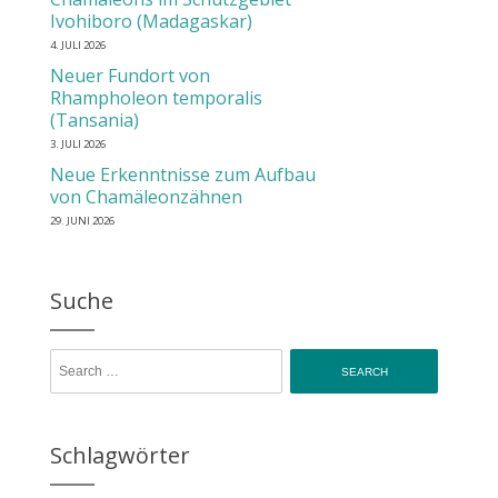
Ivohiboro (Madagaskar)
4. JULI 2026
Neuer Fundort von
Rhampholeon temporalis
(Tansania)
3. JULI 2026
Neue Erkenntnisse zum Aufbau
von Chamäleonzähnen
29. JUNI 2026
Suche
Search for:
Schlagwörter