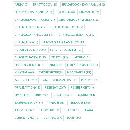
AFRIKA
(7)
BRADYPODION
(16)
BRADYPODION DAMARANUM
(8)
BRADYPODION PUMILUM
(7)
BROOKESIA
(6)
CHAMAELEO
(8)
CHAMAELEO CALYPTRATUS
(21)
CHAMAELEO CHAMAELEON
(22)
CHAMAELEO DILEPIS
(12)
CHAMAELEO GRACILIS
(7)
CHAMAELEO NAMAQUENSIS
(7)
CHAMAELEO ZEYLANICUS
(9)
CHAMÄLEONS
(14)
EUROPÄISCHES CHAMÄLEON
(13)
FURCIFER LATERALIS
(6)
FURCIFER OUSTALETI
(7)
FURCIFER PARDALIS
(20)
GENETIK
(12)
HALTUNG
(8)
HALTUNGSBERICHT
(8)
INDIEN
(7)
JEMENCHAMÄLEON
(15)
KINYONGIA
(6)
KÖRPERGRÖSSE
(6)
MADAGASKAR
(53)
NACHZUCHT
(12)
PANTHERCHAMÄLEON
(10)
PRÄDATOR
(5)
PRÄSENTATION
(11)
REGENWALD
(7)
REISEBERICHT
(41)
SPANIEN
(6)
SURVEY
(7)
SÜDAFRIKA
(20)
TAGUNG
(14)
TAGUNGSBERICHT
(7)
TANSANIA
(8)
TERRARISTIK
(8)
TIERMEDIZIN
(7)
TRIOCEROS
(9)
UGANDA
(6)
USA
(6)
VERBREITUNG
(19)
VORTRAG
(57)
ZUCHT
(10)