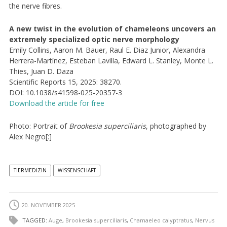
the nerve fibres.
A new twist in the evolution of chameleons uncovers an
extremely specialized optic nerve morphology
Emily Collins, Aaron M. Bauer, Raul E. Diaz Junior, Alexandra
Herrera-Martínez, Esteban Lavilla, Edward L. Stanley, Monte L.
Thies, Juan D. Daza
Scientific Reports 15, 2025: 38270.
DOI: 10.1038/s41598-025-20357-3
Download the article for free
Photo: Portrait of
Brookesia superciliaris
, photographed by
Alex Negro[:]
TIERMEDIZIN
WISSENSCHAFT
20. NOVEMBER 2025
TAGGED:
Auge
,
Brookesia superciliaris
,
Chamaeleo calyptratus
,
Nervus