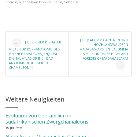
opticus
,
Rieppeleon brevicaudatus
,
Sehnerv
Post navigation
[:DE]CALUMMA-ARTEN IN DREI
[:DE]ERSTER DIGITALER
←
HOCHLANDWÄLDERN
ATLAS ZUR KOPF-ANATOMIE DES
MADAGASKARS[:EN]CALUMMA
JEMENCHAMÄLEONS[:EN]FIRST
SPECIES IN THREE HIGHLAND
DIGITAL ATLAS OF THE HEAD
FORESTS OF MADAGASCAR[:]
ANATOMY OF THE VEILED
→
CHAMELEON[:]
Weitere Neuigkeiten
Evolution von Genfamilien in
südafrikanischen Zwergchamäleons
25. JULI 2026
Neue Art auf Madagaskar: Calumma