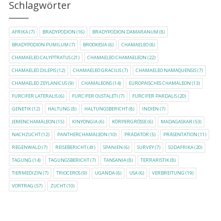
Schlagwörter
AFRIKA
(7)
BRADYPODION
(16)
BRADYPODION DAMARANUM
(8)
BRADYPODION PUMILUM
(7)
BROOKESIA
(6)
CHAMAELEO
(8)
CHAMAELEO CALYPTRATUS
(21)
CHAMAELEO CHAMAELEON
(22)
CHAMAELEO DILEPIS
(12)
CHAMAELEO GRACILIS
(7)
CHAMAELEO NAMAQUENSIS
(7)
CHAMAELEO ZEYLANICUS
(9)
CHAMÄLEONS
(14)
EUROPÄISCHES CHAMÄLEON
(13)
FURCIFER LATERALIS
(6)
FURCIFER OUSTALETI
(7)
FURCIFER PARDALIS
(20)
GENETIK
(12)
HALTUNG
(8)
HALTUNGSBERICHT
(8)
INDIEN
(7)
JEMENCHAMÄLEON
(15)
KINYONGIA
(6)
KÖRPERGRÖSSE
(6)
MADAGASKAR
(53)
NACHZUCHT
(12)
PANTHERCHAMÄLEON
(10)
PRÄDATOR
(5)
PRÄSENTATION
(11)
REGENWALD
(7)
REISEBERICHT
(41)
SPANIEN
(6)
SURVEY
(7)
SÜDAFRIKA
(20)
TAGUNG
(14)
TAGUNGSBERICHT
(7)
TANSANIA
(8)
TERRARISTIK
(8)
TIERMEDIZIN
(7)
TRIOCEROS
(9)
UGANDA
(6)
USA
(6)
VERBREITUNG
(19)
VORTRAG
(57)
ZUCHT
(10)