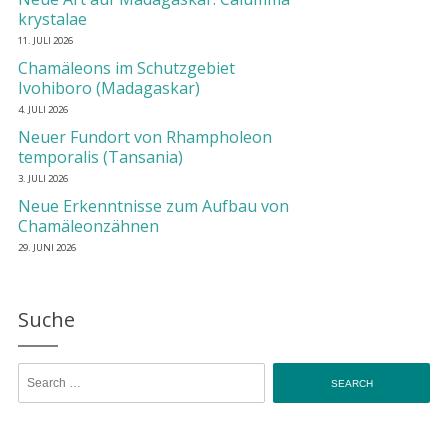
krystalae
11. JULI 2026
Chamäleons im Schutzgebiet
Ivohiboro (Madagaskar)
4. JULI 2026
Neuer Fundort von Rhampholeon
temporalis (Tansania)
3. JULI 2026
Neue Erkenntnisse zum Aufbau von
Chamäleonzähnen
29. JUNI 2026
Suche
Search for: