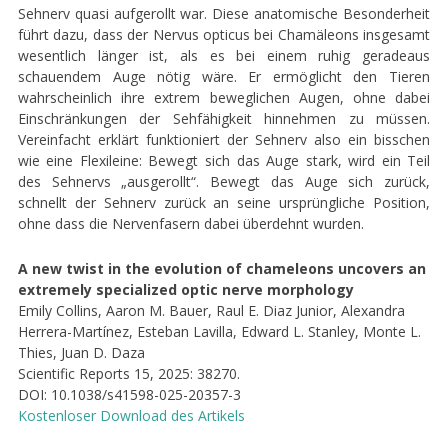
Sehnerv quasi aufgerollt war. Diese anatomische Besonderheit
führt dazu, dass der Nervus opticus bei Chamäleons insgesamt
wesentlich länger ist, als es bei einem ruhig geradeaus
schauendem Auge nötig wäre. Er ermöglicht den Tieren
wahrscheinlich ihre extrem beweglichen Augen, ohne dabei
Einschränkungen der Sehfähigkeit hinnehmen zu müssen.
Vereinfacht erklärt funktioniert der Sehnerv also ein bisschen
wie eine Flexileine: Bewegt sich das Auge stark, wird ein Teil
des Sehnervs „ausgerollt“. Bewegt das Auge sich zurück,
schnellt der Sehnerv zurück an seine ursprüngliche Position,
ohne dass die Nervenfasern dabei überdehnt wurden.
A new twist in the evolution of chameleons uncovers an
extremely specialized optic nerve morphology
Emily Collins, Aaron M. Bauer, Raul E. Diaz Junior, Alexandra
Herrera-Martínez, Esteban Lavilla, Edward L. Stanley, Monte L.
Thies, Juan D. Daza
Scientific Reports 15, 2025: 38270.
DOI: 10.1038/s41598-025-20357-3
Kostenloser Download des Artikels