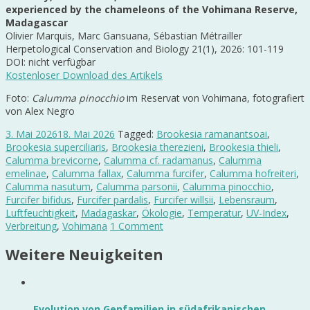
experienced by the chameleons of the Vohimana Reserve,
Madagascar
Olivier Marquis, Marc Gansuana, Sébastian Métrailler
Herpetological Conservation and Biology 21(1), 2026: 101-119
DOI: nicht verfügbar
Kostenloser Download des Artikels
Foto:
Calumma pinocchio
im Reservat von Vohimana, fotografiert
von Alex Negro
3. Mai 2026
18. Mai 2026
Tagged:
Brookesia ramanantsoai
,
Brookesia superciliaris
,
Brookesia therezieni
,
Brookesia thieli
,
Calumma brevicorne
,
Calumma cf. radamanus
,
Calumma
emelinae
,
Calumma fallax
,
Calumma furcifer
,
Calumma hofreiteri
,
Calumma nasutum
,
Calumma parsonii
,
Calumma pinocchio
,
Furcifer bifidus
,
Furcifer pardalis
,
Furcifer willsii
,
Lebensraum
,
Luftfeuchtigkeit
,
Madagaskar
,
Ökologie
,
Temperatur
,
UV-Index
,
Verbreitung
,
Vohimana
1 Comment
Weitere Neuigkeiten
Evolution von Genfamilien in südafrikanischen