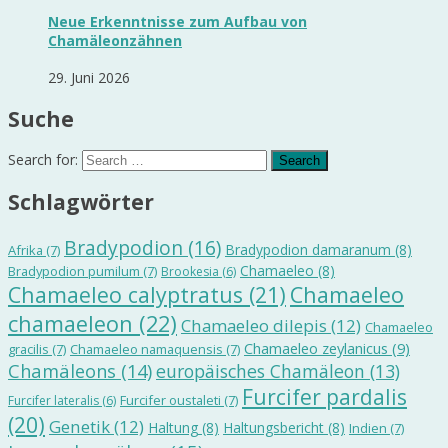
Neue Erkenntnisse zum Aufbau von
Chamäleonzähnen
29. Juni 2026
Suche
Search for:
Schlagwörter
Bradypodion
(16)
Bradypodion damaranum
(8)
Afrika
(7)
Chamaeleo
(8)
Bradypodion pumilum
(7)
Brookesia
(6)
Chamaeleo calyptratus
(21)
Chamaeleo
chamaeleon
(22)
Chamaeleo dilepis
(12)
Chamaeleo
Chamaeleo zeylanicus
(9)
gracilis
(7)
Chamaeleo namaquensis
(7)
Chamäleons
(14)
europäisches Chamäleon
(13)
Furcifer pardalis
Furcifer oustaleti
(7)
Furcifer lateralis
(6)
(20)
Genetik
(12)
Haltung
(8)
Haltungsbericht
(8)
Indien
(7)