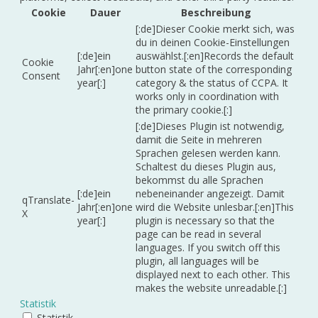
Cookie
Dauer
Beschreibung
[:de]Dieser Cookie merkt sich, was
du in deinen Cookie-Einstellungen
[:de]ein
auswählst.[:en]Records the default
Cookie
Jahr[:en]one
button state of the corresponding
Consent
year[:]
category & the status of CCPA. It
works only in coordination with
the primary cookie.[:]
[:de]Dieses Plugin ist notwendig,
damit die Seite in mehreren
Sprachen gelesen werden kann.
Schaltest du dieses Plugin aus,
bekommst du alle Sprachen
[:de]ein
nebeneinander angezeigt. Damit
qTranslate-
Jahr[:en]one
wird die Website unlesbar.[:en]This
X
year[:]
plugin is necessary so that the
page can be read in several
languages. If you switch off this
plugin, all languages will be
displayed next to each other. This
makes the website unreadable.[:]
Statistik
Statistik