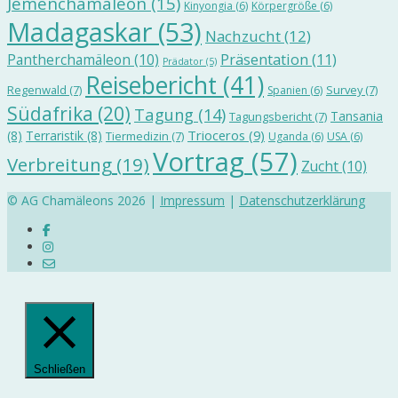
Jemenchamäleon
(15)
Kinyongia
(6)
Körpergröße
(6)
Madagaskar
(53)
Nachzucht
(12)
Präsentation
(11)
Pantherchamäleon
(10)
Prädator
(5)
Reisebericht
(41)
Regenwald
(7)
Survey
(7)
Spanien
(6)
Südafrika
(20)
Tagung
(14)
Tansania
Tagungsbericht
(7)
Trioceros
(9)
(8)
Terraristik
(8)
Tiermedizin
(7)
Uganda
(6)
USA
(6)
Vortrag
(57)
Verbreitung
(19)
Zucht
(10)
© AG Chamäleons 2026 |
Impressum
|
Datenschutzerklärung
Schließen