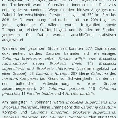
der Trockenzeit wurden Chamäleons innerhalb des Reservats
entlang der vorhandenen Wege mit dem bloßen Auge gesucht.
Dabei liefen verschiedene Personen insgesamt 350 km Strecke.
80% der Datenerhebung fand nachts statt, nur 20% tagsüber.
Jedes gefundene Chamäleon wurde fotografiert sowie
Temperatur, relative Luftfeuchtigkeit und UV-Index am Fundort
gemessen. Die Daten wurden anschließend statistisch
ausgewertet.
Während der gesamten Studienzeit konnten 577 Chamäleons
dokumentiert werden. Darunter befanden sich ein einziges
Calumma brevicorne
, sieben
Furcifer willsii
, zwei
Brookesia
ramanantsoai
, sieben
Brookesia thieli
, 143
Brookesia
superciliaris und Brookesia therezieni
(zusammengefasst zu
einer Gruppe), 53
Calumma furcifer
, 207 kleine
Calumma
des
nasutum
-Komplexes (auf Grund von Schwierigkeiten bei der der
rein äußerlichen Artbestimmung zu einer Gruppe
zusammengefasst), 24
Calumma parsonii
, 118
Calumma
pinocchio
, 11
Furcifer bifidus
und 4
Furcifer pardalis
.
Am häufigsten in Vohimana waren
Brookesia superciliaris und
Brookesia therezieni
, kleine Chamäleons des
Calumma
nasutum
-
Komplex und
Calumma pinocchio
.
Brookesia superciliaris,
Brookesia therezieni
und
Calumma furcifer
wurden nur selten