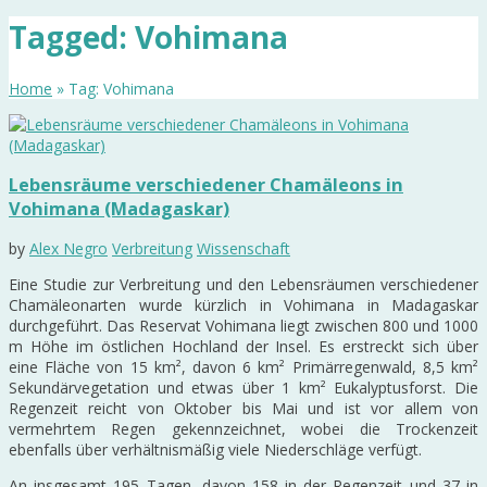
Tagged: Vohimana
Home
» Tag: Vohimana
Lebensräume verschiedener Chamäleons in
Vohimana (Madagaskar)
by
Alex Negro
Verbreitung
Wissenschaft
Eine Studie zur Verbreitung und den Lebensräumen verschiedener
Chamäleonarten wurde kürzlich in Vohimana in Madagaskar
durchgeführt. Das Reservat Vohimana liegt zwischen 800 und 1000
m Höhe im östlichen Hochland der Insel. Es erstreckt sich über
eine Fläche von 15 km², davon 6 km² Primärregenwald, 8,5 km²
Sekundärvegetation und etwas über 1 km² Eukalyptusforst. Die
Regenzeit reicht von Oktober bis Mai und ist vor allem von
vermehrtem Regen gekennzeichnet, wobei die Trockenzeit
ebenfalls über verhältnismäßig viele Niederschläge verfügt.
An insgesamt 195 Tagen, davon 158 in der Regenzeit und 37 in