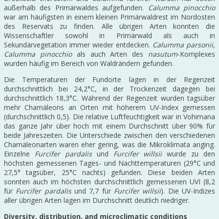
außerhalb des Primärwaldes aufgefunden.
Calumma pinocchio
war am häufigsten in einem kleinen Primärwaldrest im Nordosten
des Reservats zu finden. Alle übrigen Arten konnten die
Wissenschaftler sowohl in Primärwald als auch in
Sekundärvegetation immer wieder entdecken.
Calumma parsonii
,
Calumma pinocchio
als auch Arten des
nasutum
-Komplexes
wurden häufig im Bereich von Waldrändern gefunden.
Die Temperaturen der Fundorte lagen in der Regenzeit
durchschnittlich bei 24,2°C, in der Trockenzeit dagegen bei
durchschnittlich 18,3°C. Während der Regenzeit wurden tagsüber
mehr Chamäleons an Orten mit höherem UV-Index gemessen
(durchschnittlich 0,5). Die relative Luftfeuchtigkeit war in Vohimana
das ganze Jahr über hoch mit einem Durchschnitt über 90% für
beide Jahreszeiten. Die Unterschiede zwischen den verschiedenen
Chamäleonarten waren eher gering, was die Mikroklimata anging.
Einzelne
Furcifer pardalis
und
Furcifer willsii
wurde zu den
höchsten gemessenen Tages- und Nachttemperaturen (29°C und
27,5° tagsüber, 25°C nachts) gefunden. Diese beiden Arten
sonnten auch im höchsten durchschnittlich gemessenen UVI (8,2
für
Furcifer pardalis
und 7,7 für
Furcifer willsii
). Die UV-Indizes
aller übrigen Arten lagen im Durchschnitt deutlich niedriger.
Diversity, distribution, and microclimatic conditions