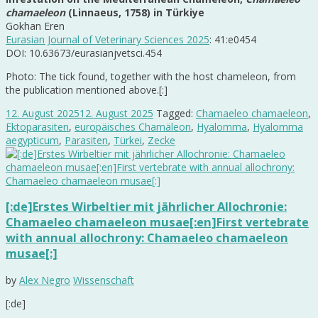
chamaeleon
(Linnaeus, 1758) in Türkiye
Gokhan Eren
Eurasian Journal of Veterinary Sciences 2025
: 41:e0454
DOI: 10.63673/eurasianjvetsci.454
Photo: The tick found, together with the host chameleon, from
the publication mentioned above.[:]
12. August 2025
12. August 2025
Tagged:
Chamaeleo chamaeleon
,
Ektoparasiten
,
europäisches Chamäleon
,
Hyalomma
,
Hyalomma
aegypticum
,
Parasiten
,
Türkei
,
Zecke
[:de]Erstes Wirbeltier mit jährlicher Allochronie:
Chamaeleo chamaeleon musae[:en]First vertebrate
with annual allochrony: Chamaeleo chamaeleon
musae[:]
by
Alex Negro
Wissenschaft
[:de]