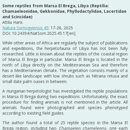
Some reptiles from Marsa El Brega, Libya (Reptilia:
Chamaeleonidae, Gekkonidae, Phyllodactylidae, Lacertidae
and Scincidae)
Attila Haris
Natura Somogyiensis 45
: 17-26, 2025
DOI: 10.24394/NatSom.2025.45.17[:en]
While other areas of Africa are regularly the subject of publications
and expeditions, the herpetofauna of Libya has not been fully
researched. Little is known about the reptiles of the coastal region
of Marsa El Brega in particular. Marsa El Brega is located in the
north of Libya directly on the Mediterranean Sea and therefore
has a Mediterranean climate. The vegetation consists mainly of a
desert-like landscape with low shrubs such as Nitraria retusa and
small date palm oases in between.
A Hungarian herpetologist has investigated the reptile populations
in Marsa El Brega during two expeditions. Unfortunately, the exact
procedure for finding animals is not mentioned in the article. All
animals found were photographed and species phenotyped
according to existing field guides.
The author found a total of 25 reptile species in the Marsa El
Brega region, including two
Chamaeleo chameleons
, one each