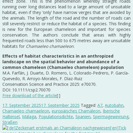
effect zone. This is the phenomenon whereby straight roads
running over long distances lead to a large amount of unsuitable
habitat, even if they ‘only’ have narrow verges that are avoided by
the animals. The length of the road and the number of roads can
still severely restrict or reduce the habitat of a species. This finding
is new for the European chameleon and important for species
conservation. The authors conclude that areas with highly
frequented roads less than 500 to 675 metres away are unsuitable
habitats for
Chamaeleo chamaeleon
.
Effects of habitat characteristics in an anthropized
landscape on the spatial behavior and abundance of a
common chameleon (Chamaeleo chameleon) population
M.A. Farfán, J. Duarte, D. Romero, L. Colorado-Pedrero, P. García-
Quevedo, R. Arroyo-Morales, F. Dìaz-Ruiz
Conservation Science and Practice 2025: e70070.
DOI: 10.1111/csp2.70070
Free download of the article
[:]
17. September 2025
17. September 2025
Tagged:
A7
,
Autobahn
,
Chamaeleo chamaeleon
,
europäisches Chamäleon
,
Iberische
Halbinsel
,
Málaga
,
Populationsdichte
,
Spanien
,
Spermagewinnung
,
Straßen