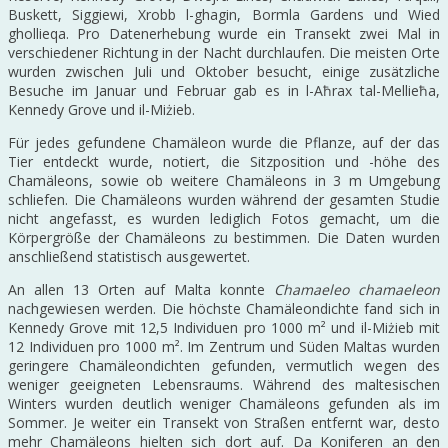
Buskett, Siggiewi, Xrobb l-ghagin, Bormla Gardens und Wied
ghollieqa. Pro Datenerhebung wurde ein Transekt zwei Mal in
verschiedener Richtung in der Nacht durchlaufen. Die meisten Orte
wurden zwischen Juli und Oktober besucht, einige zusätzliche
Besuche im Januar und Februar gab es in l-Aħrax tal-Mellieħa,
Kennedy Grove und il-Miżieb.
Für jedes gefundene Chamäleon wurde die Pflanze, auf der das
Tier entdeckt wurde, notiert, die Sitzposition und -höhe des
Chamäleons, sowie ob weitere Chamäleons in 3 m Umgebung
schliefen. Die Chamäleons wurden während der gesamten Studie
nicht angefasst, es wurden lediglich Fotos gemacht, um die
Körpergröße der Chamäleons zu bestimmen. Die Daten wurden
anschließend statistisch ausgewertet.
An allen 13 Orten auf Malta konnte
Chamaeleo chamaeleon
nachgewiesen werden. Die höchste Chamäleondichte fand sich in
Kennedy Grove mit 12,5 Individuen pro 1000 m² und il-Miżieb mit
12 Individuen pro 1000 m². Im Zentrum und Süden Maltas wurden
geringere Chamäleondichten gefunden, vermutlich wegen des
weniger geeigneten Lebensraums. Während des maltesischen
Winters wurden deutlich weniger Chamäleons gefunden als im
Sommer. Je weiter ein Transekt von Straßen entfernt war, desto
mehr Chamäleons hielten sich dort auf. Da Koniferen an den