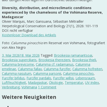
Diversity, distribution, and microclimatic conditions
experienced by the chameleons of the Vohimana Reserve,
Madagascar
Olivier Marquis, Marc Gansuana, Sébastian Métrailler
Herpetological Conservation and Biology 21(1), 2026: 101-119
DOI: nicht verfügbar
Kostenloser Download des Artikels
Foto:
Calumma pinocchio
im Reservat von Vohimana, fotografiert
von Alex Negro
3. Mai 2026
18. Mai 2026
Tagged:
Brookesia ramanantsoai
,
Brookesia superciliaris
,
Brookesia therezieni
,
Brookesia thieli
,
Calumma brevicorne
,
Calumma cf. radamanus
,
Calumma
emelinae
,
Calumma fallax
,
Calumma furcifer
,
Calumma hofreiteri
,
Calumma nasutum
,
Calumma parsonii
,
Calumma pinocchio
,
Furcifer bifidus
,
Furcifer pardalis
,
Furcifer willsii
,
Lebensraum
,
Luftfeuchtigkeit
,
Madagaskar
,
Ökologie
,
Temperatur
,
UV-Index
,
Verbreitung
,
Vohimana
1 Comment
Weitere Neuigkeiten