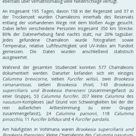
ebenfalls über verhältnismäßig viele Niederschläge verfügt.
An insgesamt 195 Tagen, davon 158 in der Regenzeit und 37 in
der Trockenzeit wurden Chamäleons innerhalb des Reservats
entlang der vorhandenen Wege mit dem bloßen Auge gesucht.
Dabei liefen verschiedene Personen insgesamt 350 km Strecke.
80% der Datenerhebung fand nachts statt, nur 20% tagsüber.
Jedes gefundene Chamäleon wurde fotografiert sowie
Temperatur, relative Luftfeuchtigkeit und UV-Index am Fundort
gemessen. Die Daten wurden anschließend statistisch
ausgewertet.
Während der gesamten Studienzeit konnten 577 Chamäleons
dokumentiert werden. Darunter befanden sich ein einziges
Calumma brevicorne
, sieben
Furcifer willsii
, zwei
Brookesia
ramanantsoai
, sieben
Brookesia thieli
, 143
Brookesia
superciliaris und Brookesia therezieni
(zusammengefasst zu
einer Gruppe), 53
Calumma furcifer
, 207 kleine
Calumma
des
nasutum
-Komplexes (auf Grund von Schwierigkeiten bei der der
rein äußerlichen Artbestimmung zu einer Gruppe
zusammengefasst), 24
Calumma parsonii
, 118
Calumma
pinocchio
, 11
Furcifer bifidus
und 4
Furcifer pardalis
.
Am häufigsten in Vohimana waren
Brookesia superciliaris und
Brookesia therezieni
, kleine Chamäleons des
Calumma
nasutum
-