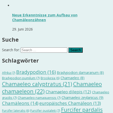
Neue Erkenntnisse zum Aufbau von
Chamäleonzähnen
29. Juni 2026
Suche
Search for:
Schlagwörter
Bradypodion
(16)
Bradypodion damaranum
(8)
Afrika
(7)
Chamaeleo
(8)
Bradypodion pumilum
(7)
Brookesia
(6)
Chamaeleo calyptratus
(21)
Chamaeleo
chamaeleon
(22)
Chamaeleo dilepis
(12)
Chamaeleo
Chamaeleo zeylanicus
(9)
gracilis
(7)
Chamaeleo namaquensis
(7)
Chamäleons
(14)
europäisches Chamäleon
(13)
Furcifer pardalis
Furcifer oustaleti
(7)
Furcifer lateralis
(6)