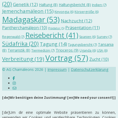
(20)
Genetik
(12)
Haltung
(8)
Haltungsbericht
(8)
Indien
(7)
Jemenchamäleon
(15)
Kinyongia
(6)
Körpergröße
(6)
Madagaskar
(53)
Nachzucht
(12)
Präsentation
(11)
Pantherchamäleon
(10)
Prädator
(5)
Reisebericht
(41)
Regenwald
(7)
Survey
(7)
Spanien
(6)
Südafrika
(20)
Tagung
(14)
Tansania
Tagungsbericht
(7)
Trioceros
(9)
(8)
Terraristik
(8)
Tiermedizin
(7)
Uganda
(6)
USA
(6)
Vortrag
(57)
Verbreitung
(19)
Zucht
(10)
© AG Chamäleons 2026 |
Impressum
|
Datenschutzerklärung
[:de]Wir benötigen deine Zustimmung! [:en]We need your consent![:]
[:de]Um dir eine optimale Website präsentieren zu können,
verwenden wir Cookies und vergleichbare Technologien. Cookies