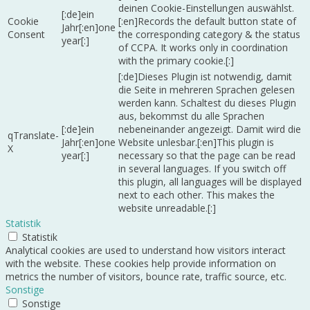
deinen Cookie-Einstellungen auswählst.
[:de]ein
Cookie
[:en]Records the default button state of
Jahr[:en]one
Consent
the corresponding category & the status
year[:]
of CCPA. It works only in coordination
with the primary cookie.[:]
[:de]Dieses Plugin ist notwendig, damit
die Seite in mehreren Sprachen gelesen
werden kann. Schaltest du dieses Plugin
aus, bekommst du alle Sprachen
[:de]ein
nebeneinander angezeigt. Damit wird die
qTranslate-
Jahr[:en]one
Website unlesbar.[:en]This plugin is
X
year[:]
necessary so that the page can be read
in several languages. If you switch off
this plugin, all languages will be displayed
next to each other. This makes the
website unreadable.[:]
Statistik
Statistik
Analytical cookies are used to understand how visitors interact
with the website. These cookies help provide information on
metrics the number of visitors, bounce rate, traffic source, etc.
Sonstige
Sonstige