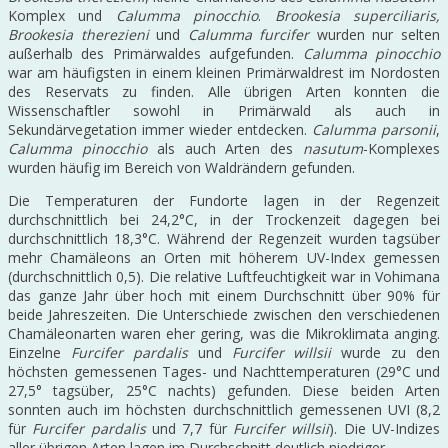
Komplex und
Calumma pinocchio
.
Brookesia superciliaris,
Brookesia therezieni
und
Calumma furcifer
wurden nur selten
außerhalb des Primärwaldes aufgefunden.
Calumma pinocchio
war am häufigsten in einem kleinen Primärwaldrest im Nordosten
des Reservats zu finden. Alle übrigen Arten konnten die
Wissenschaftler sowohl in Primärwald als auch in
Sekundärvegetation immer wieder entdecken.
Calumma parsonii
,
Calumma pinocchio
als auch Arten des
nasutum
-Komplexes
wurden häufig im Bereich von Waldrändern gefunden.
Die Temperaturen der Fundorte lagen in der Regenzeit
durchschnittlich bei 24,2°C, in der Trockenzeit dagegen bei
durchschnittlich 18,3°C. Während der Regenzeit wurden tagsüber
mehr Chamäleons an Orten mit höherem UV-Index gemessen
(durchschnittlich 0,5). Die relative Luftfeuchtigkeit war in Vohimana
das ganze Jahr über hoch mit einem Durchschnitt über 90% für
beide Jahreszeiten. Die Unterschiede zwischen den verschiedenen
Chamäleonarten waren eher gering, was die Mikroklimata anging.
Einzelne
Furcifer pardalis
und
Furcifer willsii
wurde zu den
höchsten gemessenen Tages- und Nachttemperaturen (29°C und
27,5° tagsüber, 25°C nachts) gefunden. Diese beiden Arten
sonnten auch im höchsten durchschnittlich gemessenen UVI (8,2
für
Furcifer pardalis
und 7,7 für
Furcifer willsii
). Die UV-Indizes
aller übrigen Arten lagen im Durchschnitt deutlich niedriger.