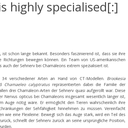
 highly specialised[:]
st schon lange bekannt. Besonders faszinierend ist, dass sie ihre
le Richtungen bewegen können. Ein Team von US-amerikanischen
 auch der Sehnerv bei Chamäleons extrem spezialisiert ist.
ere 34 verschiedener Arten an Hand von CT-Modellen.
Brookesia
nd
Chamaeleo calyptratus
repräsentierten dabei die Familie der
 allen drei Chamäleon-Arten der Sehnerv quasi aufgerollt war. Diese
r Nervus opticus bei Chamäleons insgesamt wesentlich länger ist,
m Auge nötig wäre. Er ermöglicht den Tieren wahrscheinlich ihre
chränkungen der Sehfähigkeit hinnehmen zu müssen. Vereinfacht
hen wie eine Flexileine: Bewegt sich das Auge stark, wird ein Teil des
urück, schnellt der Sehnerv zurück an seine ursprüngliche Position,
wurden.