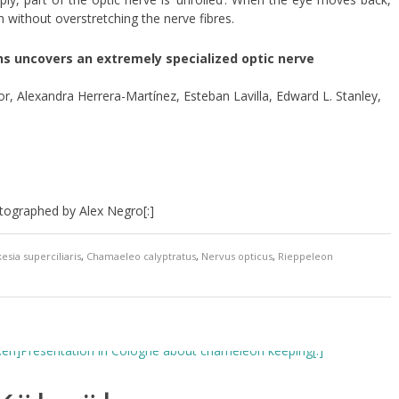
on without overstretching the nerve fibres.
ns uncovers an extremely specialized optic nerve
ior, Alexandra Herrera-Martínez, Esteban Lavilla, Edward L. Stanley,
tographed by Alex Negro[:]
esia superciliaris
,
Chamaeleo calyptratus
,
Nervus opticus
,
Rieppeleon