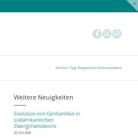
Nachzuchtstatistik
Tierärzte
Mitglied werden
Home
» Tag: Rieppeleon brevicaudatus
Weitere Neuigkeiten
Evolution von Genfamilien in
südafrikanischen
Zwergchamäleons
25. JULI 2026