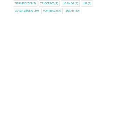
TIERMEDIZIN
(7)
TRIOCEROS
(9)
UGANDA
(6)
USA
(6)
VERBREITUNG
(19)
VORTRAG
(57)
ZUCHT
(10)