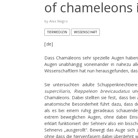
of chameleons is
by
Alex Negro
TIERMEDIZIN
WISSENSCHAFT
[:de]
Dass Chamäleons sehr spezielle Augen haben, i
Augen unabhängig voneinander in nahezu al
Wissenschaftlern hat nun herausgefunden, dass
Sie untersuchten adulte Schuppenkriechti
superciliaris, Rieppeleon brevicaudatus
u
Chamäleons. Dabei stellten sie fest, dass bei
anatomische Besonderheit führt dazu, dass de
als es bei einem ruhig geradeaus schauende
extrem beweglichen Augen, ohne dabei Eins
erklärt funktioniert der Sehnerv also ein bissc
Sehnervs „ausgerollt“. Bewegt das Auge sich z
ohne dass die Nervenfasern dabei überdehnt 