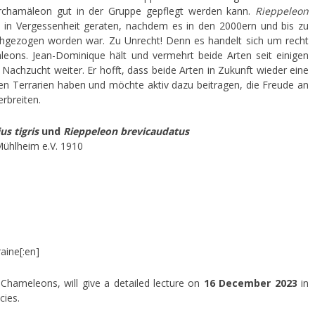
chamäleon gut in der Gruppe gepflegt werden kann.
Rieppeleon
s in Vergessenheit geraten, nachdem es in den 2000ern und bis zu
chgezogen worden war. Zu Unrecht! Denn es handelt sich um recht
leons. Jean-Dominique hält und vermehrt beide Arten seit einigen
 Nachzucht weiter. Er hofft, dass beide Arten in Zukunft wieder eine
en Terrarien haben und möchte aktiv dazu beitragen, die Freude an
erbreiten.
us tigris
und
Rieppeleon brevicaudatus
Mühlheim e.V. 1910
ine[:en]
hameleons, will give a detailed lecture on
16 December 2023
in
cies.