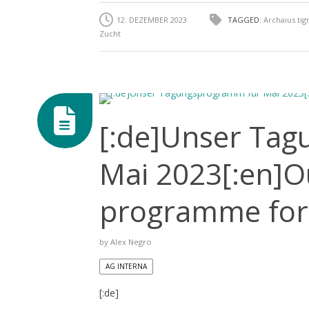
12. DEZEMBER 2023
TAGGED:
Archaius tigr
Zucht
[:de]Unser Ta
Mai 2023[:en]O
programme for 
by
Alex Negro
AG INTERNA
[:de]