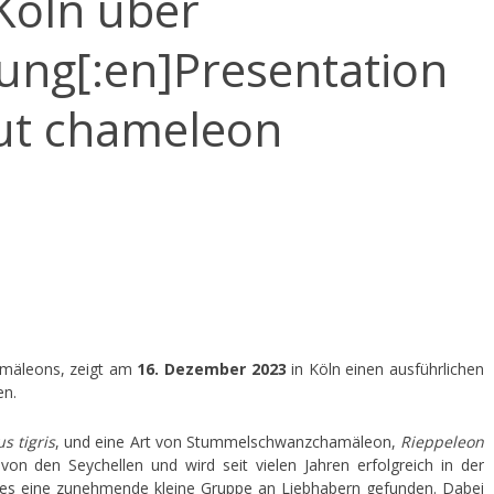
 Köln über
ng[:en]Presentation
ut chameleon
amäleons, zeigt am
16. Dezember 2023
in Köln einen ausführlichen
en.
s tigris
, und eine Art von Stummelschwanzchamäleon,
Rieppeleon
n den Seychellen und wird seit vielen Jahren erfolgreich in der
at es eine zunehmende kleine Gruppe an Liebhabern gefunden. Dabei