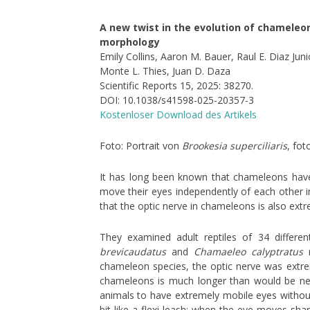
A new twist in the evolution of chameleo
morphology
Emily Collins, Aaron M. Bauer, Raul E. Diaz Jun
Monte L. Thies, Juan D. Daza
Scientific Reports 15, 2025: 38270.
DOI: 10.1038/s41598-025-20357-3
Kostenloser Download des Artikels
Foto: Portrait von
Brookesia superciliaris
, fot
It has long been known that chameleons have v
move their eyes independently of each other i
that the optic nerve in chameleons is also extr
They examined adult reptiles of 34 differe
brevicaudatus
and
Chamaeleo calyptratus
r
chameleon species, the optic nerve was extrem
chameleons is much longer than would be nece
animals to have extremely mobile eyes without
bit like a flexi leash: when the eye moves shar