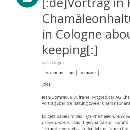
[:de]Vortrag in
Chamäleonhaltu
in Cologne abo
keeping[:]
by
Alex Negro
HALTUNGSBERICHTE
VORTRÄGE
[:de]
Jean-Dominique Dufraine, Mitglied der AG Ch
Vortrag über die Haltung zweier Chamäleonart
Es geht dabei um das Tigerchamäleon,
Archaiu
brevicaudatus
. Das Tigerchamäleon kommt vo
Terraristik vermehrt. In den letzten Jahren h