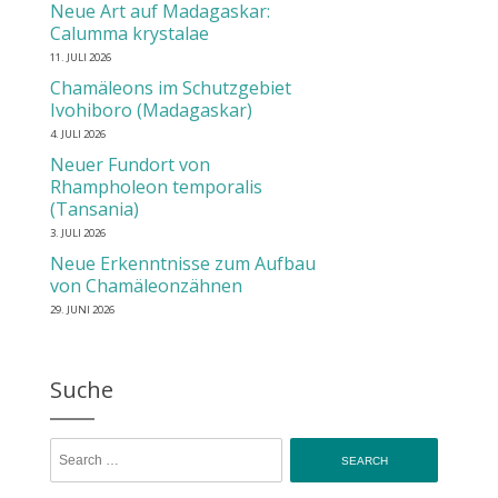
Neue Art auf Madagaskar:
Calumma krystalae
11. JULI 2026
Chamäleons im Schutzgebiet
Ivohiboro (Madagaskar)
4. JULI 2026
Neuer Fundort von
Rhampholeon temporalis
(Tansania)
3. JULI 2026
Neue Erkenntnisse zum Aufbau
von Chamäleonzähnen
29. JUNI 2026
Suche
Search for: