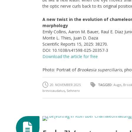
the optic nerve curls back to its original positi
A new twist in the evolution of chameleo
morphology
Emily Collins, Aaron M. Bauer, Raul E. Diaz Jun
Monte L. Thies, Juan D. Daza
Scientific Reports 15, 2025: 38270.
DOI: 10.1038/s41598-025-20357-3
Download the article for free
Photo: Portrait of
Brookesia superciliaris
, pho
20. NOVEMBER 2025
TAGGED:
Auge
,
Brook
brevicaudatus
,
Sehnerv