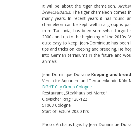
It will be about the tiger chameleon,
Archai
brevicaudatus
. The tiger chameleon comes fr
many years. In recent years it has found an 
chameleon can be kept well in a group is part
from Tansania, has been somewhat forgotten
2000s and up to the beginning of the 2010s. W
quite easy to keep. Jean-Dominique has been 
tips and tricks on keeping and breeding. He ho
into German terrariums in the future and woul
animals.
Jean-Dominique Dufraine
Keeping and bree
Verein für Aquarien- und Terrarienkunde Köln-
DGHT City Group Cologne
Restaurant „Steakhaus bei Marco“
Clevischer Ring 120-122
51063 Cologne
Start of lecture 20.00 hrs
Photo: Archaius tigris by Jean-Dominique-Dufra