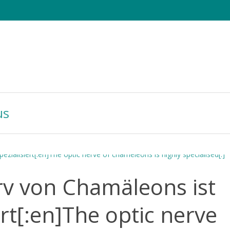
e Sheets
Die CHAMAELEO
Tagung
Fotowettbewerb
us
rv von Chamäleons ist
ert[:en]The optic nerve