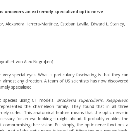
ns uncovers an extremely specialized optic nerve
ior, Alexandra Herrera-Martínez, Esteban Lavilla, Edward L. Stanley,
ografiert von Alex Negro[:en]
ery special eyes. What is particularly fascinating is that they can
n almost any direction. A team of US scientists has now discovered
emely specialised.
nt species using CT models.
Brookesia superciliaris, Rieppeleon
epresented the chameleon family. They found that in all three
ely curled. This anatomical feature means that the optic nerve in
ssary for an eye looking straight ahead. It probably enables the
 compromising their vision. Put simply, the optic nerve functions a
ply, part of the optic nerve is ‘unrolled’. When the eye moves back,