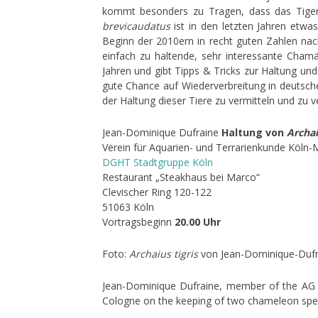
kommt besonders zu Tragen, dass das Tiger
brevicaudatus
ist in den letzten Jahren etwa
Beginn der 2010ern in recht guten Zahlen na
einfach zu haltende, sehr interessante Chamä
Jahren und gibt Tipps & Tricks zur Haltung und
gute Chance auf Wiederverbreitung in deutsch
der Haltung dieser Tiere zu vermitteln und zu v
Jean-Dominique Dufraine
Haltung von
Archai
Verein für Aquarien- und Terrarienkunde Köln-
DGHT Stadtgruppe Köln
Restaurant „Steakhaus bei Marco“
Clevischer Ring 120-122
51063 Köln
Vortragsbeginn
20.00 Uhr
Foto:
Archaius tigris
von Jean-Dominique-Dufra
Jean-Dominique Dufraine, member of the AG C
Cologne on the keeping of two chameleon spe