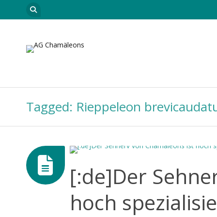
Skip to content
Startseite
Leitungsteam
Neuigkeiten
Car
Tagged: Rieppeleon brevicaudat
[:de]Der Sehne
hoch spezialisi