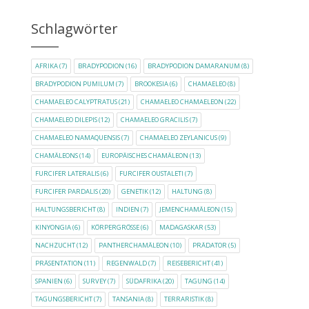
Schlagwörter
AFRIKA
(7)
BRADYPODION
(16)
BRADYPODION DAMARANUM
(8)
BRADYPODION PUMILUM
(7)
BROOKESIA
(6)
CHAMAELEO
(8)
CHAMAELEO CALYPTRATUS
(21)
CHAMAELEO CHAMAELEON
(22)
CHAMAELEO DILEPIS
(12)
CHAMAELEO GRACILIS
(7)
CHAMAELEO NAMAQUENSIS
(7)
CHAMAELEO ZEYLANICUS
(9)
CHAMÄLEONS
(14)
EUROPÄISCHES CHAMÄLEON
(13)
FURCIFER LATERALIS
(6)
FURCIFER OUSTALETI
(7)
FURCIFER PARDALIS
(20)
GENETIK
(12)
HALTUNG
(8)
HALTUNGSBERICHT
(8)
INDIEN
(7)
JEMENCHAMÄLEON
(15)
KINYONGIA
(6)
KÖRPERGRÖSSE
(6)
MADAGASKAR
(53)
NACHZUCHT
(12)
PANTHERCHAMÄLEON
(10)
PRÄDATOR
(5)
PRÄSENTATION
(11)
REGENWALD
(7)
REISEBERICHT
(41)
SPANIEN
(6)
SURVEY
(7)
SÜDAFRIKA
(20)
TAGUNG
(14)
TAGUNGSBERICHT
(7)
TANSANIA
(8)
TERRARISTIK
(8)