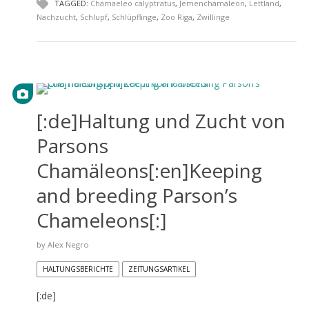
TAGGED:
Chamaeleo calyptratus
,
Jemenchamäleon
,
Lettland
,
Nachzucht
,
Schlupf
,
Schlüpflinge
,
Zoo Riga
,
Zwillinge
[:de]Haltung und Zucht von
Parsons
Chamäleons[:en]Keeping
and breeding Parson’s
Chameleons[:]
by
Alex Negro
HALTUNGSBERICHTE
ZEITUNGSARTIKEL
[:de]