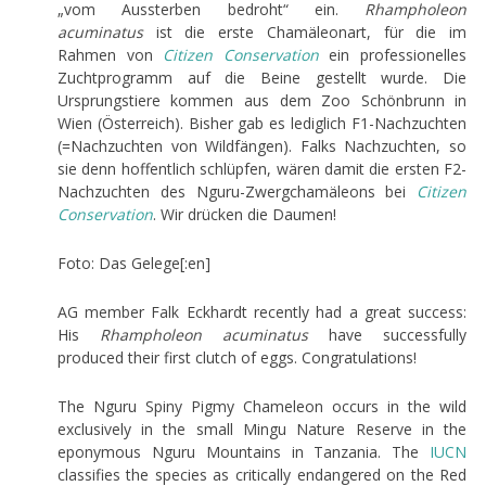
„vom Aussterben bedroht“ ein.
Rhampholeon
acuminatus
ist die erste Chamäleonart, für die im
Rahmen von
Citizen Conservation
ein professionelles
Zuchtprogramm auf die Beine gestellt wurde. Die
Ursprungstiere kommen aus dem Zoo Schönbrunn in
Wien (Österreich). Bisher gab es lediglich F1-Nachzuchten
(=Nachzuchten von Wildfängen). Falks Nachzuchten, so
sie denn hoffentlich schlüpfen, wären damit die ersten F2-
Nachzuchten des Nguru-Zwergchamäleons bei
Citizen
Conservation
. Wir drücken die Daumen!
Foto: Das Gelege[:en]
AG member Falk Eckhardt recently had a great success:
His
Rhampholeon acuminatus
have successfully
produced their first clutch of eggs. Congratulations!
The Nguru Spiny Pigmy Chameleon occurs in the wild
exclusively in the small Mingu Nature Reserve in the
eponymous Nguru Mountains in Tanzania. The
IUCN
classifies the species as critically endangered on the Red