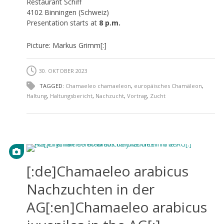
Restaurant Schiff
4102 Binningen (Schweiz)
Presentation starts at
8 p.m.
Picture: Markus Grimm[:]
30. OKTOBER 2023
TAGGED:
Chamaeleo chamaeleon
,
europäisches Chamäleon
,
Haltung
,
Haltungsbericht
,
Nachzucht
,
Vortrag
,
Zucht
[:de]Chamaeleo arabicus
Nachzuchten in der
AG[:en]Chamaeleo arabicus