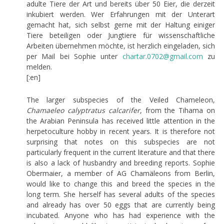
adulte Tiere der Art und bereits über 50 Eier, die derzeit
inkubiert werden. Wer Erfahrungen mit der Unterart
gemacht hat, sich selbst gerne mit der Haltung einiger
Tiere beteiligen oder Jungtiere für wissenschaftliche
Arbeiten übernehmen möchte, ist herzlich eingeladen, sich
per Mail bei Sophie unter
chartar.0702@gmail.com
zu
melden.
[:en]
The larger subspecies of the Veiled Chameleon,
Chamaeleo calyptratus calcarifer
, from the Tihama on
the Arabian Peninsula has received little attention in the
herpetoculture hobby in recent years. It is therefore not
surprising that notes on this subspecies are not
particularly frequent in the current literature and that there
is also a lack of husbandry and breeding reports. Sophie
Obermaier, a member of AG Chamäleons from Berlin,
would like to change this and breed the species in the
long term. She herself has several adults of the species
and already has over 50 eggs that are currently being
incubated. Anyone who has had experience with the