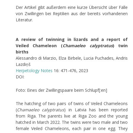
Der Artikel gibt außerdem eine kurze Übersicht über Fälle
von Zwillingen bei Reptilien aus der bereits vorhandenen
Literatur.
A review of twinning in lizards and a report of
Veiled Chameleon (
Chamaeleo calyptratus
) twin
births
Alessandro di Marzio, Elza Birbele, Lucia Puchades, Andris
Lazdiņš
Herpetology Notes
16: 471-476, 2023
DOI:
Foto: Eines der Zwillingspaare beim Schlupf[:en]
The hatching of two pairs of twins of Veiled Chameleons
(
Chamaeleo calyptratus
) in Latvia has been reported
from Riga. The parents live at Riga Zoo and the young
hatched in March 2022. The twins were two male and two
female Veiled Chameleons, each pair in one egg. They