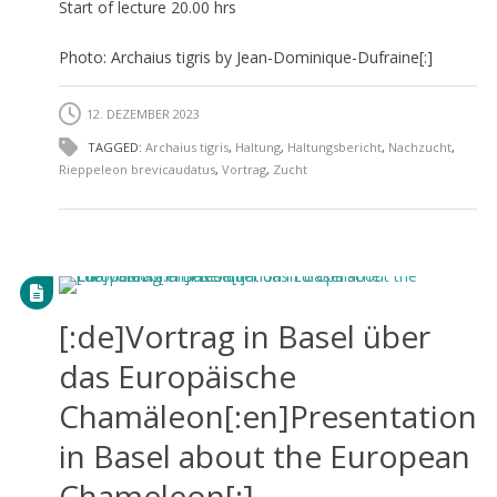
Start of lecture 20.00 hrs
Photo: Archaius tigris by Jean-Dominique-Dufraine[:]
12. DEZEMBER 2023
TAGGED:
Archaius tigris
,
Haltung
,
Haltungsbericht
,
Nachzucht
,
Rieppeleon brevicaudatus
,
Vortrag
,
Zucht
[:de]Vortrag in Basel über
das Europäische
Chamäleon[:en]Presentation
in Basel about the European
Chameleon[:]