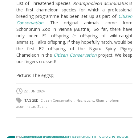
List of Threatened Species.
Rhampholeon acuminatus
is
the first chameleon species for which a professional
breeding programme has been set up as part of
Citizen
Conservation
. The original animals come from
Schönbrunn Zoo in Vienna (Austria). So far, there have
only been F1 offspring (= offspring of wild-caught
animals). Falk’s offspring, if they hopefully hatch, would be
the first F2 offspring of the Nguru Spiny Pigmy
Chameleon in the
Citizen Conservation
project. We keep
our fingers crossed!
Picture: The eggs[:]
22. JUNI 2024
TAGGED:
Citizen Conservation
,
Nachzucht
,
Rhampholeon
acuminatus
,
Zucht