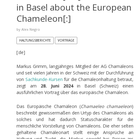
in Basel about the European
Chameleon[:]
by
Alex Negro
HALTUNGSBERICHTE
VORTRÄGE
[:de]
Markus Grimm, langjähriges Mitglied der AG Chamäleons
und seit vielen Jahren in der Schweiz mit der Durchführung
von
Sachkunde-Kursen
für die Chamäleonhaltung betraut,
zeigt am
28. Juni 2024
in Basel (Schweiz) einen
ausführlichen Vortrag über das europäische Chamäleon.
Das Europäische Chamäleon (
Chamaeleo chamaeleon
)
beschreibt gewissermaßen den Urtyp des Chamäleons als
solches und hat dadurch Statuscharakter für die
menschliche Vorstellung von Chamäleons. Die eher selten
gehaltene Chamäleonart stellt einige Ansprüche an
Haltung und Zucht, die Markus sowohl bei Reisen ins