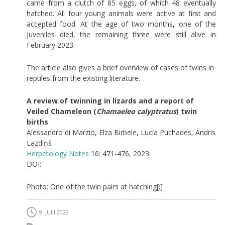
came from a clutch of 85 eggs, of which 48 eventually
hatched. All four young animals were active at first and
accepted food. At the age of two months, one of the
juveniles died, the remaining three were still alive in
February 2023.
The article also gives a brief overview of cases of twins in
reptiles from the existing literature.
A review of twinning in lizards and a report of
Veiled Chameleon (
Chamaeleo calyptratus
) twin
births
Alessandro di Marzio, Elza Birbele, Lucia Puchades, Andris
Lazdiņš
Herpetology Notes
16: 471-476, 2023
DOI:
Photo: One of the twin pairs at hatching[:]
9. JULI 2023