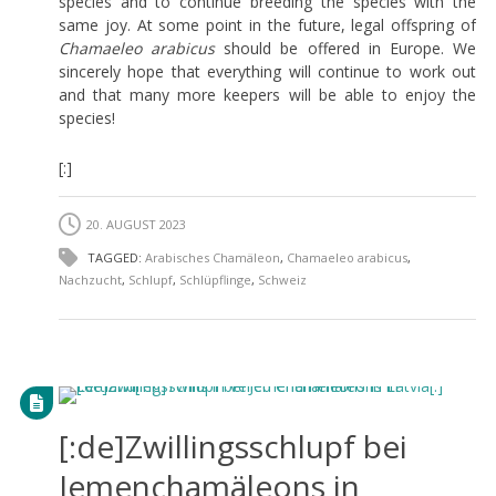
species and to continue breeding the species with the
same joy. At some point in the future, legal offspring of
Chamaeleo arabicus
should be offered in Europe. We
sincerely hope that everything will continue to work out
and that many more keepers will be able to enjoy the
species!
[:]
20. AUGUST 2023
TAGGED:
Arabisches Chamäleon
,
Chamaeleo arabicus
,
Nachzucht
,
Schlupf
,
Schlüpflinge
,
Schweiz
[:de]Zwillingsschlupf bei
Jemenchamäleons in