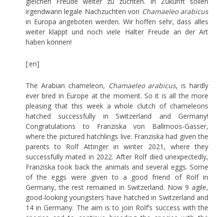
gleichen Freude weiter zu züchten. In Zukunft sollen
irgendwann legale Nachzuchten von
Chamaeleo arabicus
in Europa angeboten werden. Wir hoffen sehr, dass alles
weiter klappt und noch viele Halter Freude an der Art
haben können!
[:en]
The Arabian chameleon,
Chamaeleo arabicus
, is hardly
ever bred in Europe at the moment. So it is all the more
pleasing that this week a whole clutch of chameleons
hatched successfully in Switzerland and Germany!
Congratulations to Franziska von Ballmoos-Gasser,
where the pictured hatchlings live. Franziska had given the
parents to Rolf Attinger in winter 2021, where they
successfully mated in 2022. After Rolf died unexpectedly,
Franziska took back the animals and several eggs. Some
of the eggs were given to a good friend of Rolf in
Germany, the rest remained in Switzerland. Now 9 agile,
good-looking youngsters have hatched in Switzerland and
14 in Germany. The aim is to join Rolf’s success with the