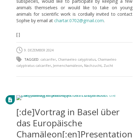
subspecies, would like to participate by keeping a few
animals themselves or would like to take on young
animals for scientific work is cordially invited to contact
Sophie by email at
chartar.0702@gmail.com
.
[:]
9. DEZEMBER 2024
TAGGED:
calcarifer
,
Chamaeleo calyptratus
,
Chamaeleo
calyptratus calcarifer
,
Jemenchamäleon
,
Nachzucht
,
Zucht
[:de]Vortrag in Basel über
das Europäische
Chamäleon[:en]Presentation