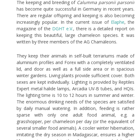
The keeping and breeding of
Calumma parsonii parsonii
has become quite successful in Germany in recent years.
There are regular offspring and keeping is also becoming
increasingly popular. In the current issue of
Elaphe
, the
magazine of the
DGHT
e.V.
, there is a detailed report on
keeping this beautiful, large chameleon species. It was
written by three members of the AG Chamäleons.
They keep their animals in self-built terrariums made of
aluminium profiles and Forex with a completely ventilated
lid, and door as well as a full side area or in spacious
winter gardens. Living plants provide sufficient cover. Both
sexes are kept individually. Lighting is provided by Reptiles
Expert metal halide lamps, Arcadia UV-B tubes, and HQIs.
The lighting time is 10 to 12 hours in summer and winter.
The enormous drinking needs of the species are satisfied
by daily manual watering. In addition, feeding is rather
sparse with only one adult food animal, e.g. a
grasshopper, per chameleon per day (or the equivalent of
several smaller food animals). A cooler winter hibernation,
imitating the dry season in Madagascar, ensures a higher