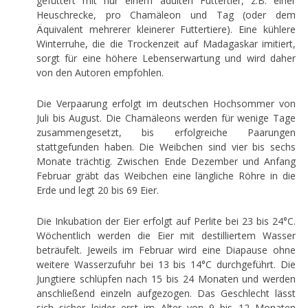
gefüttert mit nur einem adulten Futtertier, z.B. einer
Heuschrecke, pro Chamäleon und Tag (oder dem
Äquivalent mehrerer kleinerer Futtertiere). Eine kühlere
Winterruhe, die die Trockenzeit auf Madagaskar imitiert,
sorgt für eine höhere Lebenserwartung und wird daher
von den Autoren empfohlen.
Die Verpaarung erfolgt im deutschen Hochsommer von
Juli bis August. Die Chamäleons werden für wenige Tage
zusammengesetzt, bis erfolgreiche Paarungen
stattgefunden haben. Die Weibchen sind vier bis sechs
Monate trächtig. Zwischen Ende Dezember und Anfang
Februar gräbt das Weibchen eine längliche Röhre in die
Erde und legt 20 bis 69 Eier.
Die Inkubation der Eier erfolgt auf Perlite bei 23 bis 24°C.
Wöchentlich werden die Eier mit destilliertem Wasser
beträufelt. Jeweils im Februar wird eine Diapause ohne
weitere Wasserzufuhr bei 13 bis 14°C durchgeführt. Die
Jungtiere schlüpfen nach 15 bis 24 Monaten und werden
anschließend einzeln aufgezogen. Das Geschlecht lässt
sich sicher leider erst im Alter von 9 bis 12 Monaten