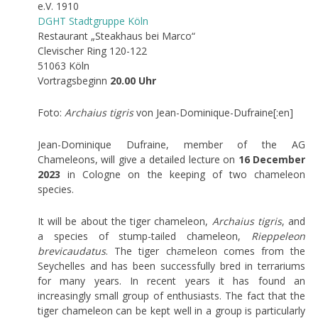
e.V. 1910
DGHT Stadtgruppe Köln
Restaurant „Steakhaus bei Marco“
Clevischer Ring 120-122
51063 Köln
Vortragsbeginn
20.00 Uhr
Foto:
Archaius tigris
von Jean-Dominique-Dufraine[:en]
Jean-Dominique Dufraine, member of the AG
Chameleons, will give a detailed lecture on
16 December
2023
in Cologne on the keeping of two chameleon
species.
It will be about the tiger chameleon,
Archaius tigris
, and
a species of stump-tailed chameleon,
Rieppeleon
brevicaudatus
. The tiger chameleon comes from the
Seychelles and has been successfully bred in terrariums
for many years. In recent years it has found an
increasingly small group of enthusiasts. The fact that the
tiger chameleon can be kept well in a group is particularly