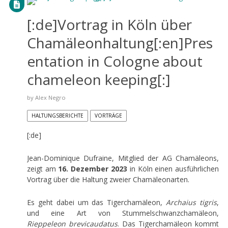
[:de]Vortrag in Köln über
Chamäleonhaltung[:en]Pres
entation in Cologne about
chameleon keeping[:]
by
Alex Negro
HALTUNGSBERICHTE
VORTRÄGE
[:de]
Jean-Dominique Dufraine, Mitglied der AG Chamäleons,
zeigt am
16. Dezember 2023
in Köln einen ausführlichen
Vortrag über die Haltung zweier Chamäleonarten.
Es geht dabei um das Tigerchamäleon,
Archaius tigris
,
und eine Art von Stummelschwanzchamäleon,
Rieppeleon brevicaudatus
. Das Tigerchamäleon kommt