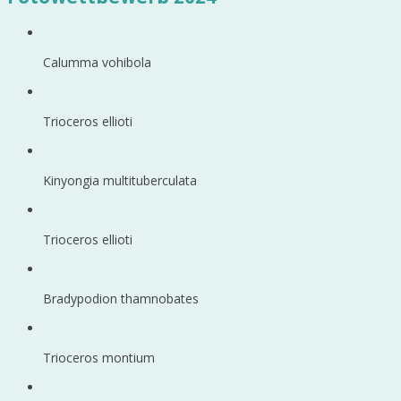
Calumma vohibola
Trioceros ellioti
Kinyongia multituberculata
Trioceros ellioti
Bradypodion thamnobates
Trioceros montium