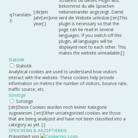
Schaltest du dieses Plugin aus,
bekommst du alle Sprachen
[:de]ein
nebeneinander angezeigt. Damit
qTranslate-
Jahr[:en]one
wird die Website unlesbar.[:en]This
X
year[:]
plugin is necessary so that the
page can be read in several
languages. If you switch off this
plugin, all languages will be
displayed next to each other. This
makes the website unreadable.[:]
Statistik
Statistik
Analytical cookies are used to understand how visitors
interact with the website. These cookies help provide
information on metrics the number of visitors, bounce rate,
traffic source, etc.
Sonstige
Sonstige
[:de]Diese Cookies wurden noch keiner Kategorie
zugewiesen. [:en]Other uncategorized cookies are those
that are being analyzed and have not been classified into a
category as yet. [:]
SPEICHERN & AKZEPTIEREN
Präsentiert von