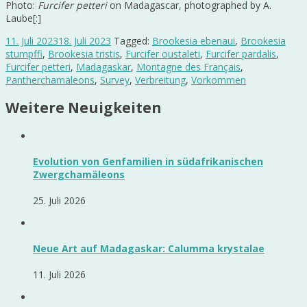
Photo:
Furcifer petteri
on Madagascar, photographed by A.
Laube[:]
11. Juli 2023
18. Juli 2023
Tagged:
Brookesia ebenaui
,
Brookesia
stumpffi
,
Brookesia tristis
,
Furcifer oustaleti
,
Furcifer pardalis
,
Furcifer petteri
,
Madagaskar
,
Montagne des Français
,
Pantherchamäleons
,
Survey
,
Verbreitung
,
Vorkommen
Weitere Neuigkeiten
Evolution von Genfamilien in südafrikanischen
Zwergchamäleons
25. Juli 2026
Neue Art auf Madagaskar: Calumma krystalae
11. Juli 2026