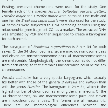
Existing, preserved chameleons were used for the study. One
female each of the species
Furcifer balteatus, Furcifer petteri,
Furcifer major
and
Furcifer minor
were sampled. One male and
one female
Brookesia superciliaris
were also used for the study.
All samples were subjected to DNA barcoding analysis using the
mitochondrial gene fragment COI as a marker. The extracted DNA
was amplified by PCR and then sequenced to create a karyogram
for each animal.
The karyogram of
Brookesia superciliaris
is 2 n = 34 for both
sexes. Of the 34 chromosomes, six are macrochromosome pairs
and eleven are microchromosome pairs. All macrochromosomes
are metacentric. Morphologically, the chromosomes do not differ
from each other, so that it remains unclear which could be the sex
chromosomes.
Furcifer balteatus
has a very special karyogram, which actually
fits better with those of the genera
Brookesia
and
Palleon
than
with the genus
Furcifer
. The karyogram is 2n = 34, which is the
highest number of chromosomes among the chameleons. Of the
34 chromosomes, six are macrochromosome pairs and eleven
are microchromosome pairs. The former are all metacentric.
There are no morphological differences between the