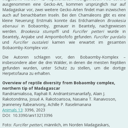
ausgenommen eine Gecko-Art, kommen ursprünglich nur auf
Madagaskar vor, zwei weitere Gecko-Arten findet man inzwischen
auch auf benachbarten Inseln. Bei den Chamäleons gibt es eine
kleine Neuerung: Erstmals konnte das Erdchamäleon
Brookesia
ebenaui
in Bobaomby, genauer in Beantely, nachgewiesen
werden.
Brookesia stumpffi
und
Furcifer petteri
wurde in
Beantely, Anjiabe und Ampombofofo gefunden.
Furcifer pardalis
und
Furcifer oustaleti
kamen wie erwartet im gesamten
Bobaomby-Komplex vor.
Die Autoren schlagen vor, den Bobaomby-Komplex –
insbesondere aber die drei Wälder, in denen die meisten Reptilien
gefunden wurden, unter Schutz zu stellen, um die dortige
Herpetofauna zu erhalten.
Overview of reptile diversity from Bobaomby complex,
northern tip of Madagascar
Randriamialisoa, Raphali R. Andriantsimanarilafy, Alain J.
Rakotondrina, Josué A. Rakotoarisoa, Nasaina T. Ranaivoson,
Jeanneney Rabearivony, Achille P. Raselimanana
Animals 13
: 3396, 2023
DOI: 10.3390/ani13213396
Foto:
Furcifer petteri
, männlich, im Norden Madagaskars,