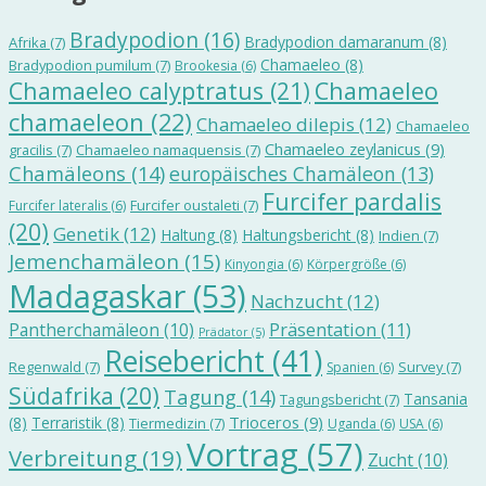
Bradypodion
(16)
Bradypodion damaranum
(8)
Afrika
(7)
Chamaeleo
(8)
Bradypodion pumilum
(7)
Brookesia
(6)
Chamaeleo calyptratus
(21)
Chamaeleo
chamaeleon
(22)
Chamaeleo dilepis
(12)
Chamaeleo
Chamaeleo zeylanicus
(9)
gracilis
(7)
Chamaeleo namaquensis
(7)
Chamäleons
(14)
europäisches Chamäleon
(13)
Furcifer pardalis
Furcifer oustaleti
(7)
Furcifer lateralis
(6)
(20)
Genetik
(12)
Haltung
(8)
Haltungsbericht
(8)
Indien
(7)
Jemenchamäleon
(15)
Kinyongia
(6)
Körpergröße
(6)
Madagaskar
(53)
Nachzucht
(12)
Präsentation
(11)
Pantherchamäleon
(10)
Prädator
(5)
Reisebericht
(41)
Regenwald
(7)
Survey
(7)
Spanien
(6)
Südafrika
(20)
Tagung
(14)
Tansania
Tagungsbericht
(7)
Trioceros
(9)
(8)
Terraristik
(8)
Tiermedizin
(7)
Uganda
(6)
USA
(6)
Vortrag
(57)
Verbreitung
(19)
Zucht
(10)