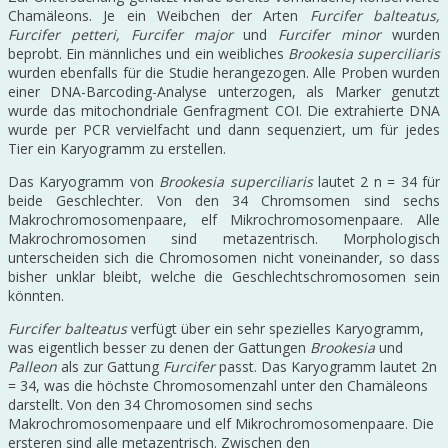
Chamäleons. Je ein Weibchen der Arten
Furcifer balteatus,
Furcifer petteri, Furcifer major
und
Furcifer minor
wurden
beprobt. Ein männliches und ein weibliches
Brookesia superciliaris
wurden ebenfalls für die Studie herangezogen. Alle Proben wurden
einer DNA-Barcoding-Analyse unterzogen, als Marker genutzt
wurde das mitochondriale Genfragment COI. Die extrahierte DNA
wurde per PCR vervielfacht und dann sequenziert, um für jedes
Tier ein Karyogramm zu erstellen.
Das Karyogramm von
Brookesia superciliaris
lautet 2 n = 34 für
beide Geschlechter. Von den 34 Chromsomen sind sechs
Makrochromosomenpaare, elf Mikrochromosomenpaare. Alle
Makrochromosomen sind metazentrisch. Morphologisch
unterscheiden sich die Chromosomen nicht voneinander, so dass
bisher unklar bleibt, welche die Geschlechtschromosomen sein
könnten.
Furcifer balteatus
verfügt über ein sehr spezielles Karyogramm,
was eigentlich besser zu denen der Gattungen
Brookesia
und
Palleon
als zur Gattung
Furcifer
passt. Das Karyogramm lautet 2n
= 34, was die höchste Chromosomenzahl unter den Chamäleons
darstellt. Von den 34 Chromosomen sind sechs
Makrochromosomenpaare und elf Mikrochromosomenpaare. Die
ersteren sind alle metazentrisch. Zwischen den