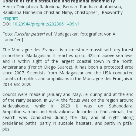
Update of the distribution and regional endemicity
Herizo Oninjatovo Radonirina, Bernard Randriamahatantsoa,
Rabibisoa Harinelina Christian Nirhy, Christopher J. Raxworthy
Preprint
DOI:
10.20944/preprints202306.1499.v1
Foto:
Furcifer petteri
auf Madagaskar, fotografiert von A.
Laube[:en]
The Montagne des Français is a limestone massif with dry forest
in northern Madagascar. It reaches up to 425 m above sea level
and is within sight of the largest coastal town in the north,
Antsiranana (French Diego Suarez). It has been a protected area
since 2007. Scientists from Madagascar and the USA conducted
counts of reptiles and amphibians in the Montagne des Français in
2014 and 2020.
Counts were made in January and May, i.e. during and at the end
of the rainy season. In 2014, the focus was on the region around
Andavakoera, while in 2020 it was on Sahabedara,
Ampitiliantsambo, and Andavakoera. In order to find animals, the
search was conducted during the day and at night along
predefined paths, partly in suitable habitats, and partly in pitfall
pits.