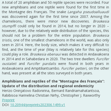
A total of 20 amphibian and 50 reptile species were recorded. Four
new amphibians and one reptile were found for the first time in
the Montagne des Français. The snake
Langaha pseudoalluaudi
was discovered again for the first time since 2007. Among the
chameleons, there were minor new discoveries.
Brookesia
stumpffi
could only be found in 2014, but no longer in 2020 –
however, due to the relatively wide distribution of the species, this
should not be a problem for the entire population.
Brookesia
tristis
, one of the smallest chameleons in the world, was also only
seen in 2014. Here, the body size, which makes it very difficult to
find, and the time of year (May is relatively late for this species)
could play a role.
Brookesia ebenaui
was detected in Andavakoera
in 2014 and in Sahabedara in 2020. The two tree dwellers
Furcifer
oustaleti
and
Furcifer pardalis
were found in both years in
Andavakoera and Ampitiliantsambo.
Furcifer petteri
, on the other
hand, was present at all the sites surveyed in both years.
Amphibians and reptiles of the “Montagne des Français”:
Update of the distribution and regional endemicity
Herizo Oninjatovo Radonirina, Bernard Randriamahatantsoa,
Rabibisoa Harinelina Christian Nirhy, Christopher J. Raxworthy
Preprint
DOI:
10.20944/preprints202306.1499.v1