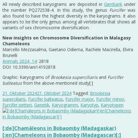
All newly described karyograms are deposited in
GenBank
under
the number PQ272538-4. In this study, the genus
Furcifer
was
also found to have the highest diversity in the karyograms. It also
appears to be the only genus among all vertebrates that shows all
variants of sex chromosome diversification.
New insights on Chromosome Diversification in Malagasy
Chameleons
Marcello Mezzasalma, Gaetano Odierna, Rachele Macirella, Elvira
Brunelli
Animals 2024, 14
: 2818
DOI: 10.3390/ani14192818
Graphic: Karyograms of
Brookesia superciliaris
and
Furcifer
balteatus
from the above-mentioned study[:]
21. Oktober 2024
21. Oktober 2024
Tagged:
Brookesia
superciliaris
,
Furcifer balteatus
,
Furcifer major
,
Furcifer minor
,
Furcifer petteri
,
Genetik
,
Karyogramm
,
Karyotyp
,
Karyotypen
[:de]Chamäleons in Bobaomby (Madagaskar)
[:en]Chameleons in Bobaomby (Madagascar)[:]