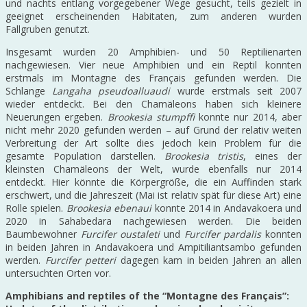
und nachts entlang vorgegebener Wege gesucht, teils gezielt in
geeignet erscheinenden Habitaten, zum anderen wurden
Fallgruben genutzt.
Insgesamt wurden 20 Amphibien- und 50 Reptilienarten
nachgewiesen. Vier neue Amphibien und ein Reptil konnten
erstmals im Montagne des Français gefunden werden. Die
Schlange
Langaha pseudoalluaudi
wurde erstmals seit 2007
wieder entdeckt. Bei den Chamäleons haben sich kleinere
Neuerungen ergeben.
Brookesia stumpffi
konnte nur 2014, aber
nicht mehr 2020 gefunden werden – auf Grund der relativ weiten
Verbreitung der Art sollte dies jedoch kein Problem für die
gesamte Population darstellen.
Brookesia tristis
, eines der
kleinsten Chamäleons der Welt, wurde ebenfalls nur 2014
entdeckt. Hier könnte die Körpergröße, die ein Auffinden stark
erschwert, und die Jahreszeit (Mai ist relativ spät für diese Art) eine
Rolle spielen.
Brookesia ebenaui
konnte 2014 in Andavakoera und
2020 in Sahabedara nachgewiesen werden. Die beiden
Baumbewohner
Furcifer oustaleti
und
Furcifer pardalis
konnten
in beiden Jahren in Andavakoera und Ampitiliantsambo gefunden
werden.
Furcifer petteri
dagegen kam in beiden Jahren an allen
untersuchten Orten vor.
Amphibians and reptiles of the “Montagne des Français”: