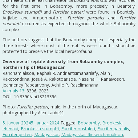
chameleons: the leaf chameleon
Brookesia ebenaui
was recorded
for the first time in Bobaomby, more precisely in Beantely.
Brookesia stumpffi
and
Furcifer petteri
were found in Beantely,
Anjiabe and Ampombofofo.
Furcifer pardalis
and
Furcifer
oustaleti
occurred as expected throughout the whole Bobaomby
complex.
The authors suggest that the Bobaomby complex – especially the
three forests where most of the reptiles were found – should be
protected to preserve the local herpetofauna.
Overview of reptile diversity from Bobaomby complex,
northern tip of Madagascar
Randriamialisoa, Raphali R. Andriantsimanarilafy, Alain J.
Rakotondrina, Josué A. Rakotoarisoa, Nasaina T. Ranaivoson,
Jeanneney Rabearivony, Achille P. Raselimanana
Animals 13
: 3396, 2023
DOI: 10.3390/ani13213396
Photo:
Furcifer petteri
, male, in the north of Madagascar,
photographed by Alex Laube[:]
5. Januar 2024
5. Januar 2024
Tagged:
Bobaomby
,
Brookesia
ebenaui
,
Brookesia stumpffi
,
Furcifer oustaleti
,
Furcifer pardalis
,
Furcifer petteri
,
Madagaskar
,
Madagaskar-Riesenchamäleon
,