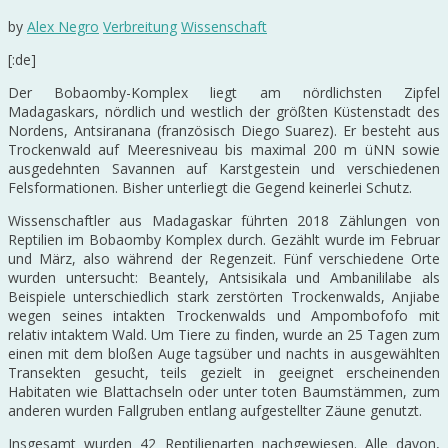
by
Alex Negro
Verbreitung
Wissenschaft
[:de]
Der Bobaomby-Komplex liegt am nördlichsten Zipfel
Madagaskars, nördlich und westlich der größten Küstenstadt des
Nordens, Antsiranana (französisch Diego Suarez). Er besteht aus
Trockenwald auf Meeresniveau bis maximal 200 m üNN sowie
ausgedehnten Savannen auf Karstgestein und verschiedenen
Felsformationen. Bisher unterliegt die Gegend keinerlei Schutz.
Wissenschaftler aus Madagaskar führten 2018 Zählungen von
Reptilien im Bobaomby Komplex durch. Gezählt wurde im Februar
und März, also während der Regenzeit. Fünf verschiedene Orte
wurden untersucht: Beantely, Antsisikala und Ambanililabe als
Beispiele unterschiedlich stark zerstörten Trockenwalds, Anjiabe
wegen seines intakten Trockenwalds und Ampombofofo mit
relativ intaktem Wald. Um Tiere zu finden, wurde an 25 Tagen zum
einen mit dem bloßen Auge tagsüber und nachts in ausgewählten
Transekten gesucht, teils gezielt in geeignet erscheinenden
Habitaten wie Blattachseln oder unter toten Baumstämmen, zum
anderen wurden Fallgruben entlang aufgestellter Zäune genutzt.
Insgesamt wurden 42 Reptilienarten nachgewiesen. Alle davon,