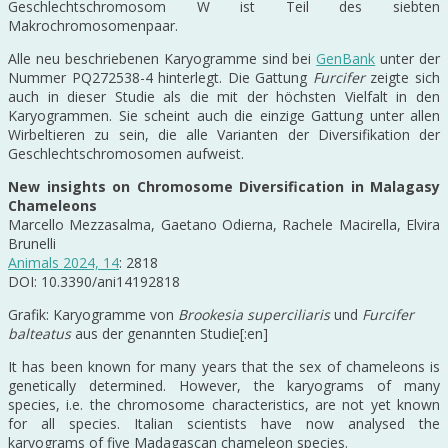
Geschlechtschromosom W ist Teil des siebten
Makrochromosomenpaar.
Alle neu beschriebenen Karyogramme sind bei
GenBank
unter der
Nummer PQ272538-4 hinterlegt. Die Gattung
Furcifer
zeigte sich
auch in dieser Studie als die mit der höchsten Vielfalt in den
Karyogrammen. Sie scheint auch die einzige Gattung unter allen
Wirbeltieren zu sein, die alle Varianten der Diversifikation der
Geschlechtschromosomen aufweist.
New insights on Chromosome Diversification in Malagasy
Chameleons
Marcello Mezzasalma, Gaetano Odierna, Rachele Macirella, Elvira
Brunelli
Animals 2024, 14
: 2818
DOI: 10.3390/ani14192818
Grafik: Karyogramme von
Brookesia superciliaris
und
Furcifer
balteatus
aus der genannten Studie[:en]
It has been known for many years that the sex of chameleons is
genetically determined. However, the karyograms of many
species, i.e. the chromosome characteristics, are not yet known
for all species. Italian scientists have now analysed the
karyograms of five Madagascan chameleon species.