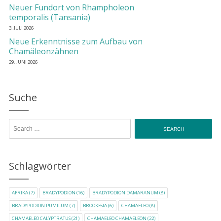
Neuer Fundort von Rhampholeon
temporalis (Tansania)
3. JULI 2026
Neue Erkenntnisse zum Aufbau von
Chamäleonzähnen
29. JUNI 2026
Suche
Search for:
Schlagwörter
AFRIKA
(7)
BRADYPODION
(16)
BRADYPODION DAMARANUM
(8)
BRADYPODION PUMILUM
(7)
BROOKESIA
(6)
CHAMAELEO
(8)
CHAMAELEO CALYPTRATUS
(21)
CHAMAELEO CHAMAELEON
(22)