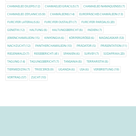
CHAMAELEO DILEPIS
(12)
CHAMAELEO GRACILIS
(7)
CHAMAELEO NAMAQUENSIS
(7)
CHAMAELEO ZEYLANICUS
(9)
CHAMÄLEONS
(14)
EUROPÄISCHES CHAMÄLEON
(13)
FURCIFER LATERALIS
(6)
FURCIFER OUSTALETI
(7)
FURCIFER PARDALIS
(20)
GENETIK
(12)
HALTUNG
(8)
HALTUNGSBERICHT
(8)
INDIEN
(7)
JEMENCHAMÄLEON
(15)
KINYONGIA
(6)
KÖRPERGRÖSSE
(6)
MADAGASKAR
(53)
NACHZUCHT
(12)
PANTHERCHAMÄLEON
(10)
PRÄDATOR
(5)
PRÄSENTATION
(11)
REGENWALD
(7)
REISEBERICHT
(41)
SPANIEN
(6)
SURVEY
(7)
SÜDAFRIKA
(20)
TAGUNG
(14)
TAGUNGSBERICHT
(7)
TANSANIA
(8)
TERRARISTIK
(8)
TIERMEDIZIN
(7)
TRIOCEROS
(9)
UGANDA
(6)
USA
(6)
VERBREITUNG
(19)
VORTRAG
(57)
ZUCHT
(10)