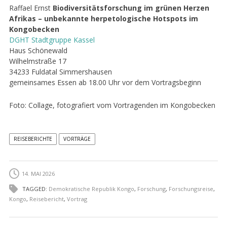
Raffael Ernst
Biodiversitätsforschung im grünen Herzen
Afrikas – unbekannte herpetologische Hotspots im
Kongobecken
DGHT Stadtgruppe Kassel
Haus Schönewald
Wilhelmstraße 17
34233 Fuldatal Simmershausen
gemeinsames Essen ab 18.00 Uhr vor dem Vortragsbeginn
Foto: Collage, fotografiert vom Vortragenden im Kongobecken
REISEBERICHTE
VORTRÄGE
14. MAI 2026
TAGGED:
Demokratische Republik Kongo
,
Forschung
,
Forschungsreise
,
Kongo
,
Reisebericht
,
Vortrag