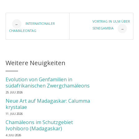
Post navigation
VORTRAG IN ULM ÜBER
INTERNATIONALER
←
SENEGAMBIA
→
CHAMÄLEONTAG
Weitere Neuigkeiten
Evolution von Genfamilien in
südafrikanischen Zwergchamäleons
25. JULI 2026
Neue Art auf Madagaskar: Calumma
krystalae
11. JULI 2026
Chamäleons im Schutzgebiet
Ivohiboro (Madagaskar)
4. JULI 2026