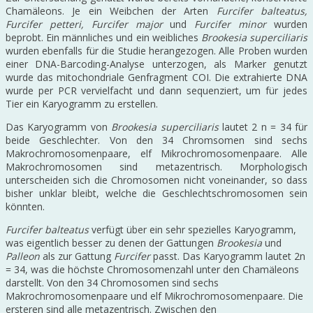
Chamäleons. Je ein Weibchen der Arten
Furcifer balteatus,
Furcifer petteri, Furcifer major
und
Furcifer minor
wurden
beprobt. Ein männliches und ein weibliches
Brookesia superciliaris
wurden ebenfalls für die Studie herangezogen. Alle Proben wurden
einer DNA-Barcoding-Analyse unterzogen, als Marker genutzt
wurde das mitochondriale Genfragment COI. Die extrahierte DNA
wurde per PCR vervielfacht und dann sequenziert, um für jedes
Tier ein Karyogramm zu erstellen.
Das Karyogramm von
Brookesia superciliaris
lautet 2 n = 34 für
beide Geschlechter. Von den 34 Chromsomen sind sechs
Makrochromosomenpaare, elf Mikrochromosomenpaare. Alle
Makrochromosomen sind metazentrisch. Morphologisch
unterscheiden sich die Chromosomen nicht voneinander, so dass
bisher unklar bleibt, welche die Geschlechtschromosomen sein
könnten.
Furcifer balteatus
verfügt über ein sehr spezielles Karyogramm,
was eigentlich besser zu denen der Gattungen
Brookesia
und
Palleon
als zur Gattung
Furcifer
passt. Das Karyogramm lautet 2n
= 34, was die höchste Chromosomenzahl unter den Chamäleons
darstellt. Von den 34 Chromosomen sind sechs
Makrochromosomenpaare und elf Mikrochromosomenpaare. Die
ersteren sind alle metazentrisch. Zwischen den