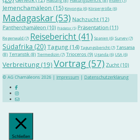
Haltung
(8)
Haltungsbericht
(8)
Indien
(7)
Jemenchamäleon
(15)
Kinyongia
(6)
Körpergröße
(6)
Madagaskar
(53)
Nachzucht
(12)
Präsentation
(11)
Pantherchamäleon
(10)
Prädator
(5)
Reisebericht
(41)
Regenwald
(7)
Survey
(7)
Spanien
(6)
Südafrika
(20)
Tagung
(14)
Tansania
Tagungsbericht
(7)
Trioceros
(9)
(8)
Terraristik
(8)
Tiermedizin
(7)
Uganda
(6)
USA
(6)
Vortrag
(57)
Verbreitung
(19)
Zucht
(10)
© AG Chamäleons 2026 |
Impressum
|
Datenschutzerklärung
Schließen