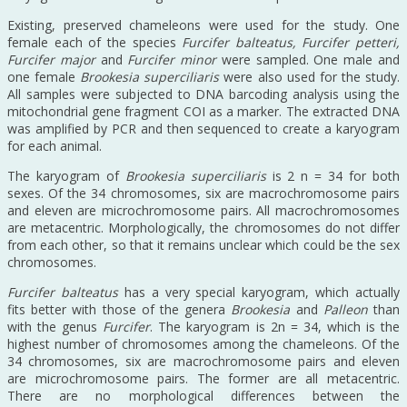
Existing, preserved chameleons were used for the study. One
female each of the species
Furcifer balteatus, Furcifer petteri,
Furcifer major
and
Furcifer minor
were sampled. One male and
one female
Brookesia superciliaris
were also used for the study.
All samples were subjected to DNA barcoding analysis using the
mitochondrial gene fragment COI as a marker. The extracted DNA
was amplified by PCR and then sequenced to create a karyogram
for each animal.
The karyogram of
Brookesia superciliaris
is 2 n = 34 for both
sexes. Of the 34 chromosomes, six are macrochromosome pairs
and eleven are microchromosome pairs. All macrochromosomes
are metacentric. Morphologically, the chromosomes do not differ
from each other, so that it remains unclear which could be the sex
chromosomes.
Furcifer balteatus
has a very special karyogram, which actually
fits better with those of the genera
Brookesia
and
Palleon
than
with the genus
Furcifer
. The karyogram is 2n = 34, which is the
highest number of chromosomes among the chameleons. Of the
34 chromosomes, six are macrochromosome pairs and eleven
are microchromosome pairs. The former are all metacentric.
There are no morphological differences between the