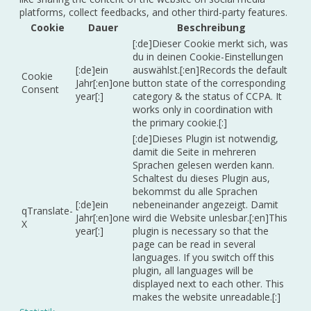
platforms, collect feedbacks, and other third-party features.
Cookie
Dauer
Beschreibung
[:de]Dieser Cookie merkt sich, was
du in deinen Cookie-Einstellungen
[:de]ein
auswählst.[:en]Records the default
Cookie
Jahr[:en]one
button state of the corresponding
Consent
year[:]
category & the status of CCPA. It
works only in coordination with
the primary cookie.[:]
[:de]Dieses Plugin ist notwendig,
damit die Seite in mehreren
Sprachen gelesen werden kann.
Schaltest du dieses Plugin aus,
bekommst du alle Sprachen
[:de]ein
nebeneinander angezeigt. Damit
qTranslate-
Jahr[:en]one
wird die Website unlesbar.[:en]This
X
year[:]
plugin is necessary so that the
page can be read in several
languages. If you switch off this
plugin, all languages will be
displayed next to each other. This
makes the website unreadable.[:]