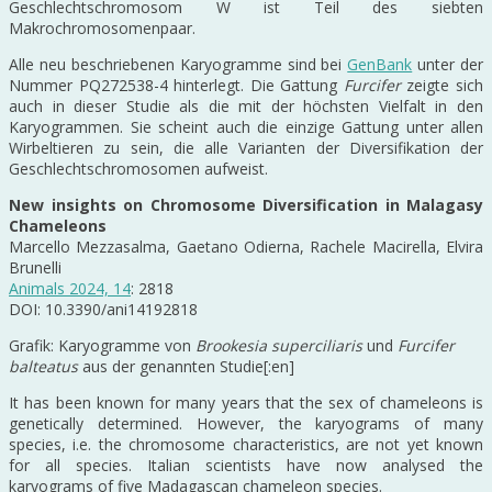
Geschlechtschromosom W ist Teil des siebten
Makrochromosomenpaar.
Alle neu beschriebenen Karyogramme sind bei
GenBank
unter der
Nummer PQ272538-4 hinterlegt. Die Gattung
Furcifer
zeigte sich
auch in dieser Studie als die mit der höchsten Vielfalt in den
Karyogrammen. Sie scheint auch die einzige Gattung unter allen
Wirbeltieren zu sein, die alle Varianten der Diversifikation der
Geschlechtschromosomen aufweist.
New insights on Chromosome Diversification in Malagasy
Chameleons
Marcello Mezzasalma, Gaetano Odierna, Rachele Macirella, Elvira
Brunelli
Animals 2024, 14
: 2818
DOI: 10.3390/ani14192818
Grafik: Karyogramme von
Brookesia superciliaris
und
Furcifer
balteatus
aus der genannten Studie[:en]
It has been known for many years that the sex of chameleons is
genetically determined. However, the karyograms of many
species, i.e. the chromosome characteristics, are not yet known
for all species. Italian scientists have now analysed the
karyograms of five Madagascan chameleon species.