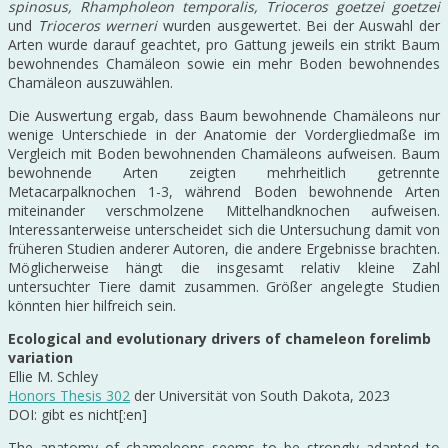
spinosus, Rhampholeon temporalis, Trioceros goetzei goetzei
und
Trioceros werneri
wurden ausgewertet. Bei der Auswahl der
Arten wurde darauf geachtet, pro Gattung jeweils ein strikt Baum
bewohnendes Chamäleon sowie ein mehr Boden bewohnendes
Chamäleon auszuwählen.
Die Auswertung ergab, dass Baum bewohnende Chamäleons nur
wenige Unterschiede in der Anatomie der Vordergliedmaße im
Vergleich mit Boden bewohnenden Chamäleons aufweisen. Baum
bewohnende Arten zeigten mehrheitlich getrennte
Metacarpalknochen 1-3, während Boden bewohnende Arten
miteinander verschmolzene Mittelhandknochen aufweisen.
Interessanterweise unterscheidet sich die Untersuchung damit von
früheren Studien anderer Autoren, die andere Ergebnisse brachten.
Möglicherweise hängt die insgesamt relativ kleine Zahl
untersuchter Tiere damit zusammen. Größer angelegte Studien
könnten hier hilfreich sein.
Ecological and evolutionary drivers of chameleon forelimb
variation
Ellie M. Schley
Honors Thesis 302
der Universität von South Dakota, 2023
DOI: gibt es nicht[:en]
The anatomy of chameleons seems to be strongly adapted to