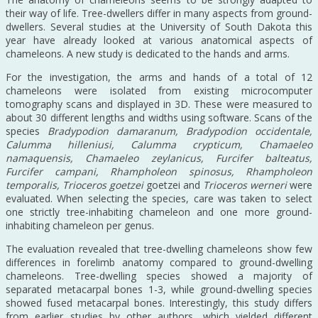
their way of life. Tree-dwellers differ in many aspects from ground-
dwellers. Several studies at the University of South Dakota this
year have already looked at various anatomical aspects of
chameleons. A new study is dedicated to the hands and arms.
For the investigation, the arms and hands of a total of 12
chameleons were isolated from existing microcomputer
tomography scans and displayed in 3D. These were measured to
about 30 different lengths and widths using software. Scans of the
species
Bradypodion damaranum, Bradypodion occidentale,
Calumma hilleniusi, Calumma crypticum, Chamaeleo
namaquensis, Chamaeleo zeylanicus, Furcifer balteatus,
Furcifer campani, Rhampholeon spinosus, Rhampholeon
temporalis, Trioceros goetzei
goetzei and
Trioceros werneri
were
evaluated. When selecting the species, care was taken to select
one strictly tree-inhabiting chameleon and one more ground-
inhabiting chameleon per genus.
The evaluation revealed that tree-dwelling chameleons show few
differences in forelimb anatomy compared to ground-dwelling
chameleons. Tree-dwelling species showed a majority of
separated metacarpal bones 1-3, while ground-dwelling species
showed fused metacarpal bones. Interestingly, this study differs
from earlier studies by other authors, which yielded different