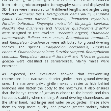
from existing microcomputer tomography scans and displayed in
3D. These were measured to 16 different lengths and angles using
software.
Archaius tigris, Bradypodion damaranum, Calumma
gallus, Calumma parsonii parsonii, Chamaeleo zeylanicus,
Furcifer balteatus, Kinyongia matschiei, Kinyongia tavetana,
Nadzikambia mlanjense
and
Trioceros quadricornis gracilior
were assigned to tree dwellers.
Brookesia brygooi, Chamaeleo
namaquensis, Palleon nasus nasus, Rhampholeon temporalis
and
Rieppeleon brachyurus
were attributed to ground-dwelling
species. The species
Bradypodion occidentale, Brookesia
ebenaui, Chamaeleo anchietae, Furcifer campani, Rhampholeon
spinosus, Rieppeleon kerstenii kerstenii
and
Trioceros goetzei
goetzei
were classified as semiarboreal. Mainly males were
examined.
As expected, the evaluation showed that tree-dwelling
chameleons had narrower, shorter girdles than ground-dwelling
ones. The narrower pelvic girdle makes it easier to hide behind
branches and flatten the body to the maximum. It also ensures
that the body’s centre of gravity is closer to the branch and thus
increases stability when climbing. Ground-dwelling chameleons, on
the other hand, had larger and wider pelvic girdles. These allow
them to step more quickly and provide greater stability when