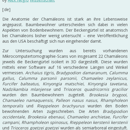
[:de]
Die Anatomie der Chamäleons ist stark an ihre Lebensweise
angepasst. Baumbewohner unterscheiden sich dabei in vielen
Aspekten von Bodenbewohnern. Der Beckengürtel ist anatomisch
bei Chamäleons bisher wenig untersucht – eine Veröffentlichung
aus den USA beschäftigt sich nun eingehender damit.
Zur Untersuchung wurden aus bereits vorhandenen
Mikrocomputertomographie-Scans von insgesamt 22 Chamäleons
jeweils die Beckengürtel isoliert in 3D dargestellt. Diese wurden
mittels einer Software auf 16 verschiedene Längen und Winkel
vermessen.
Archaius tigris
,
Bradypodion damaranum, Calumma
gallus, Calumma parsonii parsonii, Chamaeleo zeylanicus,
Furcifer balteatus, Kinyongia matschiei, Kinyongia tavetana,
Nadzikambia mlanjense
und
Trioceros quadricornis gracilior
wurden den Baumbewohnern zugeteilt.
Brookesia brygooi,
Chamaeleo namaquensis, Palleon nasus nasus, Rhampholeon
temporalis
und
Rieppeleon brachyurus
wurden den Boden
bewohnenden Arten zugeschrieben. Die Arten
Bradypodion
occidentale, Brookesia ebenaui, Chamaeleo anchietae, Furcifer
campani, Rhampholeon spinosus, Rieppeleon kerstenii kerstenii
und
Trioceros goetzei goetzei
wurden als semiarboreal eingestuft.