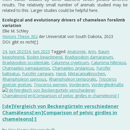
results. The relatively small number of animals studied may be
related to this. Larger studies could be helpful here.
Ecological and evolutionary drivers of chameleon forelimb
variation
Ellie M. Schley
Honors Thesis 302
der Universität von South Dakota, 2023
DOI: gibt es nicht[:]
24. Juni 2023
24. Juni 2023
Tagged:
Anatomie
,
Arm
,
Baum
bewohnend
,
Boden bewohnend
,
Bradypodion damaranum
,
Bradypodion occidentale
,
Calumma crypticum
,
Calumma hilleniusi
,
Chamaeleo namaquensis
,
Chamaeleo zeylanicus
,
Furcifer
balteatus
,
Furcifer campani
,
Hand
,
Metacarpalknochen
,
Rhampholeon spinosus
,
Rhampholeon temporalis
,
Trioceros
goetzei goetzei
,
Trioceros werneri
,
Vorderarm
,
Vordergliedmaße
[:de]Vergleich von Beckengürteln verschiedener
Chamäleons[:en]Comparison of pelvic girdles in
chameleons[:]
by
Alex Negro
Wissenschaft