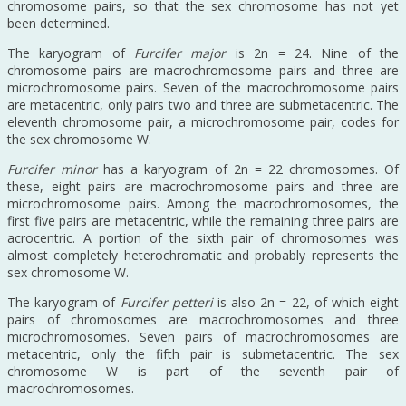
chromosome pairs, so that the sex chromosome has not yet
been determined.
The karyogram of
Furcifer major
is 2n = 24. Nine of the
chromosome pairs are macrochromosome pairs and three are
microchromosome pairs. Seven of the macrochromosome pairs
are metacentric, only pairs two and three are submetacentric. The
eleventh chromosome pair, a microchromosome pair, codes for
the sex chromosome W.
Furcifer minor
has a karyogram of 2n = 22 chromosomes. Of
these, eight pairs are macrochromosome pairs and three are
microchromosome pairs. Among the macrochromosomes, the
first five pairs are metacentric, while the remaining three pairs are
acrocentric. A portion of the sixth pair of chromosomes was
almost completely heterochromatic and probably represents the
sex chromosome W.
The karyogram of
Furcifer petteri
is also 2n = 22, of which eight
pairs of chromosomes are macrochromosomes and three
microchromosomes. Seven pairs of macrochromosomes are
metacentric, only the fifth pair is submetacentric. The sex
chromosome W is part of the seventh pair of
macrochromosomes.