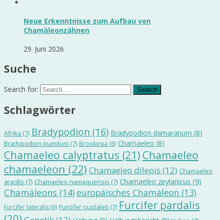
Neue Erkenntnisse zum Aufbau von
Chamäleonzähnen
29. Juni 2026
Suche
Search for:
Schlagwörter
Bradypodion
(16)
Bradypodion damaranum
(8)
Afrika
(7)
Chamaeleo
(8)
Bradypodion pumilum
(7)
Brookesia
(6)
Chamaeleo calyptratus
(21)
Chamaeleo
chamaeleon
(22)
Chamaeleo dilepis
(12)
Chamaeleo
Chamaeleo zeylanicus
(9)
gracilis
(7)
Chamaeleo namaquensis
(7)
Chamäleons
(14)
europäisches Chamäleon
(13)
Furcifer pardalis
Furcifer oustaleti
(7)
Furcifer lateralis
(6)
(20)
Genetik
(12)