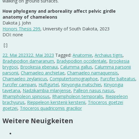
walking on ground surfaces.
How phylogeny and arboreality affect pelvic girdle
anatomy of chameleons
Dakota J. John
Honors Thesis 299
, University of South Dakota, 2023
DOI: none
[:]
22. Mai 2023
22. Mai 2023
Tagged:
Anatomie
,
Archaius tigris
,
Bradypodion damaranum
,
Bradypodion occidentale
,
Brookesia
brygooi
,
Brookesia ebenaui
,
Calumma gallus
,
Calumma parsonii
parsonii
,
Chamaeleo anchietae
,
Chamaeleo namaquensis
,
Chamaeleo zeylanicus
,
Computertomographoe
,
Furcifer balteatus
,
Furcifer campani
,
Hüftgürtel
,
Kinyongia matschiei
,
Kinyongia
tavetana
,
Nadzikambia mlanjense
,
Palleon nasus nasus
,
Rhampholeon spinosus
,
Rhampholeon temporalis
,
Rieppeleon
brachyurus
,
Rieppeleon kerstenii kerstenii
,
Trioceros goetzei
goetzei
,
Trioceros quadricornis gracilior
Weitere Neuigkeiten