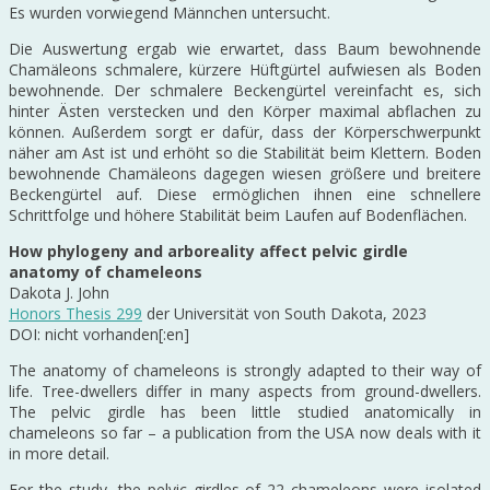
Es wurden vorwiegend Männchen untersucht.
Die Auswertung ergab wie erwartet, dass Baum bewohnende
Chamäleons schmalere, kürzere Hüftgürtel aufwiesen als Boden
bewohnende. Der schmalere Beckengürtel vereinfacht es, sich
hinter Ästen verstecken und den Körper maximal abflachen zu
können. Außerdem sorgt er dafür, dass der Körperschwerpunkt
näher am Ast ist und erhöht so die Stabilität beim Klettern. Boden
bewohnende Chamäleons dagegen wiesen größere und breitere
Beckengürtel auf. Diese ermöglichen ihnen eine schnellere
Schrittfolge und höhere Stabilität beim Laufen auf Bodenflächen.
How phylogeny and arboreality affect pelvic girdle
anatomy of chameleons
Dakota J. John
Honors Thesis 299
der Universität von South Dakota, 2023
DOI: nicht vorhanden[:en]
The anatomy of chameleons is strongly adapted to their way of
life. Tree-dwellers differ in many aspects from ground-dwellers.
The pelvic girdle has been little studied anatomically in
chameleons so far – a publication from the USA now deals with it
in more detail.
For the study, the pelvic girdles of 22 chameleons were isolated