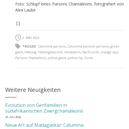
Foto: Schlupf eines Parsons Chamäleons, fotografiert von
Alex Laube
[:]
2. MAI 2023
TAGGED:
Calumma parsonii
,
Calumma parsonii parsonii
,
green
giant
,
Haltung
,
Haltungsbericht
,
Inkubation
,
Nachzucht
,
orange eye
,
Parsons Chamäleon
,
yellow giant
,
yellow lip
,
Zucht
Weitere Neuigkeiten
Evolution von Genfamilien in
südafrikanischen Zwergchamäleons
25. JULI 2026
Neue Art auf Madagaskar: Calumma