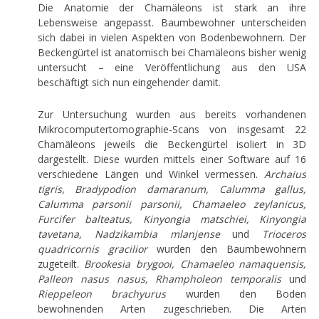
Die Anatomie der Chamäleons ist stark an ihre
Lebensweise angepasst. Baumbewohner unterscheiden
sich dabei in vielen Aspekten von Bodenbewohnern. Der
Beckengürtel ist anatomisch bei Chamäleons bisher wenig
untersucht – eine Veröffentlichung aus den USA
beschäftigt sich nun eingehender damit.
Zur Untersuchung wurden aus bereits vorhandenen
Mikrocomputertomographie-Scans von insgesamt 22
Chamäleons jeweils die Beckengürtel isoliert in 3D
dargestellt. Diese wurden mittels einer Software auf 16
verschiedene Längen und Winkel vermessen.
Archaius
tigris
,
Bradypodion damaranum, Calumma gallus,
Calumma parsonii parsonii, Chamaeleo zeylanicus,
Furcifer balteatus, Kinyongia matschiei, Kinyongia
tavetana, Nadzikambia mlanjense
und
Trioceros
quadricornis gracilior
wurden den Baumbewohnern
zugeteilt.
Brookesia brygooi, Chamaeleo namaquensis,
Palleon nasus nasus, Rhampholeon temporalis
und
Rieppeleon brachyurus
wurden den Boden
bewohnenden Arten zugeschrieben. Die Arten