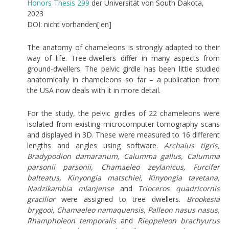
Honors Thesis 299
der Universität von South Dakota,
2023
DOI: nicht vorhanden[:en]
The anatomy of chameleons is strongly adapted to their
way of life. Tree-dwellers differ in many aspects from
ground-dwellers. The pelvic girdle has been little studied
anatomically in chameleons so far – a publication from
the USA now deals with it in more detail.
For the study, the pelvic girdles of 22 chameleons were
isolated from existing microcomputer tomography scans
and displayed in 3D. These were measured to 16 different
lengths and angles using software.
Archaius tigris,
Bradypodion damaranum, Calumma gallus, Calumma
parsonii parsonii, Chamaeleo zeylanicus, Furcifer
balteatus, Kinyongia matschiei, Kinyongia tavetana,
Nadzikambia mlanjense
and
Trioceros quadricornis
gracilior
were assigned to tree dwellers.
Brookesia
brygooi, Chamaeleo namaquensis, Palleon nasus nasus,
Rhampholeon temporalis
and
Rieppeleon brachyurus