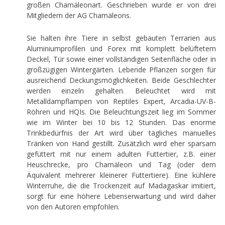
großen Chamäleonart. Geschrieben wurde er von drei
Mitgliedern der AG Chamäleons.
Sie halten ihre Tiere in selbst gebauten Terrarien aus
Aluminiumprofilen und Forex mit komplett belüftetem
Deckel, Tür sowie einer vollständigen Seitenfläche oder in
großzügigen Wintergärten. Lebende Pflanzen sorgen für
ausreichend Deckungsmöglichkeiten. Beide Geschlechter
werden einzeln gehalten. Beleuchtet wird mit
Metalldampflampen von Reptiles Expert, Arcadia-UV-B-
Röhren und HQIs. Die Beleuchtungszeit lieg im Sommer
wie im Winter bei 10 bis 12 Stunden. Das enorme
Trinkbedürfnis der Art wird über tägliches manuelles
Tränken von Hand gestillt. Zusätzlich wird eher sparsam
gefüttert mit nur einem adulten Futtertier, z.B. einer
Heuschrecke, pro Chamäleon und Tag (oder dem
Äquivalent mehrerer kleinerer Futtertiere). Eine kühlere
Winterruhe, die die Trockenzeit auf Madagaskar imitiert,
sorgt für eine höhere Lebenserwartung und wird daher
von den Autoren empfohlen.