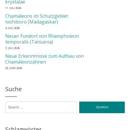
krystalae
11. JULI 2026
Chamäleons im Schutzgebiet
Ivohiboro (Madagaskar)
4. JULI 2026
Neuer Fundort von Rhampholeon
temporalis (Tansania)
3. JULI 2026
Neue Erkenntnisse zum Aufbau von
Chamäleonzähnen
29. JUNI 2026
Suche
Search for:
Schlagwörter