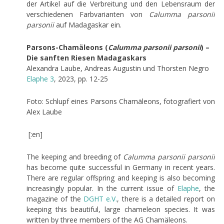
der Artikel auf die Verbreitung und den Lebensraum der
verschiedenen Farbvarianten von
Calumma parsonii
parsonii
auf Madagaskar ein.
Parsons-Chamäleons (
Calumma parsonii parsonii
) –
Die sanften Riesen Madagaskars
Alexandra Laube, Andreas Augustin und Thorsten Negro
Elaphe 3
, 2023, pp. 12-25
Foto: Schlupf eines Parsons Chamäleons, fotografiert von
Alex Laube
[:en]
The keeping and breeding of
Calumma parsonii parsonii
has become quite successful in Germany in recent years.
There are regular offspring and keeping is also becoming
increasingly popular. In the current issue of
Elaphe
, the
magazine of the
DGHT
e.V.
, there is a detailed report on
keeping this beautiful, large chameleon species. It was
written by three members of the AG Chamäleons.