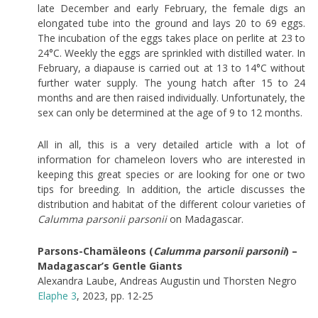
late December and early February, the female digs an
elongated tube into the ground and lays 20 to 69 eggs.
The incubation of the eggs takes place on perlite at 23 to
24°C. Weekly the eggs are sprinkled with distilled water. In
February, a diapause is carried out at 13 to 14°C without
further water supply. The young hatch after 15 to 24
months and are then raised individually. Unfortunately, the
sex can only be determined at the age of 9 to 12 months.
All in all, this is a very detailed article with a lot of
information for chameleon lovers who are interested in
keeping this great species or are looking for one or two
tips for breeding. In addition, the article discusses the
distribution and habitat of the different colour varieties of
Calumma parsonii parsonii
on Madagascar.
Parsons-Chamäleons (
Calumma parsonii parsonii
) –
Madagascar’s Gentle Giants
Alexandra Laube, Andreas Augustin und Thorsten Negro
Elaphe 3
, 2023, pp. 12-25