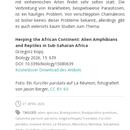
mit einheimischen Arten findet sehr selten statt. Die
Verbreitung von Krankheiten, beispielsweise Parasitosen,
ist ein häufiges Problem. Von verschleppten Chamäleons
ist bisher keines dieser Probleme bekannt, allerdings gibt
es auch vielerorts kaum Studien zum Thema.
Herping the African Continent: Alien Amphibians
and Reptiles in Sub-Saharan Africa
Grzegorz Kopij
Biology 2026, 15: 639
DOI: 10.3390/biology15080639
Kostenloser Download des Artikels
Foto: Ein
Furcifer pardalis
auf La Réunion, fotografiert
von Jason Berger,
CC BY 4.0
27. APRIL 2026
TAGGED:
alien species
,
Bradypodion
,
Bradypodion pumilum
,
Calumma parsonii parsonii
,
eingeschleppt
,
Freestate
,
Furcifer
pardalis
,
invasive Arten
,
La Réunion
,
Mauritius
,
Namibia
,
Subsahara-
Afrika
,
Südafrika
,
Verschleppung