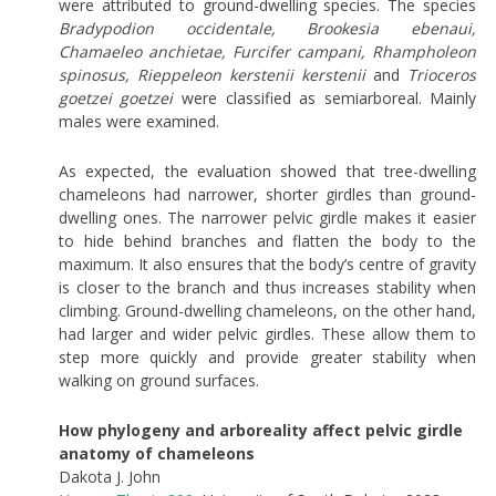
were attributed to ground-dwelling species. The species
Bradypodion occidentale, Brookesia ebenaui,
Chamaeleo anchietae, Furcifer campani, Rhampholeon
spinosus, Rieppeleon kerstenii kerstenii
and
Trioceros
goetzei goetzei
were classified as semiarboreal. Mainly
males were examined.
As expected, the evaluation showed that tree-dwelling
chameleons had narrower, shorter girdles than ground-
dwelling ones. The narrower pelvic girdle makes it easier
to hide behind branches and flatten the body to the
maximum. It also ensures that the body’s centre of gravity
is closer to the branch and thus increases stability when
climbing. Ground-dwelling chameleons, on the other hand,
had larger and wider pelvic girdles. These allow them to
step more quickly and provide greater stability when
walking on ground surfaces.
How phylogeny and arboreality affect pelvic girdle
anatomy of chameleons
Dakota J. John