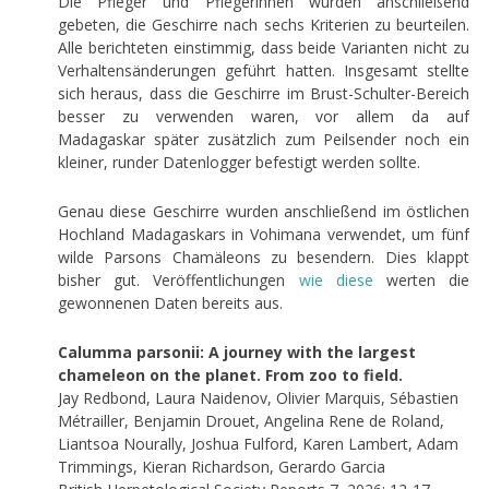
Die Pfleger und Pflegerinnen wurden anschließend
gebeten, die Geschirre nach sechs Kriterien zu beurteilen.
Alle berichteten einstimmig, dass beide Varianten nicht zu
Verhaltensänderungen geführt hatten. Insgesamt stellte
sich heraus, dass die Geschirre im Brust-Schulter-Bereich
besser zu verwenden waren, vor allem da auf
Madagaskar später zusätzlich zum Peilsender noch ein
kleiner, runder Datenlogger befestigt werden sollte.
Genau diese Geschirre wurden anschließend im östlichen
Hochland Madagaskars in Vohimana verwendet, um fünf
wilde Parsons Chamäleons zu besendern. Dies klappt
bisher gut. Veröffentlichungen
wie diese
werten die
gewonnenen Daten bereits aus.
Calumma parsonii: A journey with the largest
chameleon on the planet. From zoo to field.
Jay Redbond, Laura Naidenov, Olivier Marquis, Sébastien
Métrailler, Benjamin Drouet, Angelina Rene de Roland,
Liantsoa Nourally, Joshua Fulford, Karen Lambert, Adam
Trimmings, Kieran Richardson, Gerardo Garcia