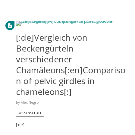
[:de]Vergleich von
Beckengürteln
verschiedener
Chamäleons[:en]Compariso
n of pelvic girdles in
chameleons[:]
by
Alex Negro
WISSENSCHAFT
[:de]