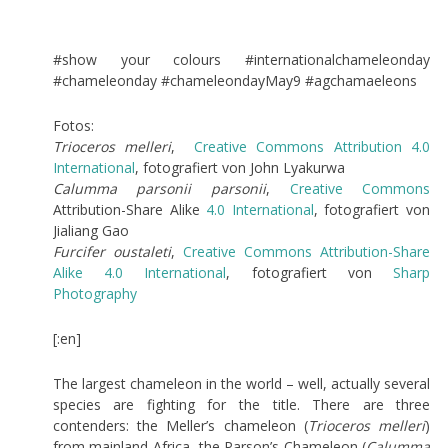
#show your colours #internationalchameleonday
#chameleonday #chameleondayMay9 #agchamaeleons
Fotos:
Trioceros melleri
,
Creative Commons
Attribution 4.0
International
, fotografiert von John Lyakurwa
Calumma parsonii parsonii
,
Creative Commons
Attribution-Share Alike
4.0 International
, fotografiert von
Jialiang Gao
Furcifer oustaleti
,
Creative Commons
Attribution-Share
Alike 4.0 International
, fotografiert von
Sharp
Photography
[:en]
The largest chameleon in the world – well, actually several
species are fighting for the title. There are three
contenders: the Meller’s chameleon (
Trioceros melleri
)
from mainland Africa, the Parson’s Chameleon (
Calumma