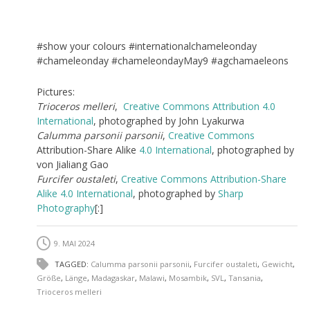
#show your colours #internationalchameleonday
#chameleonday #chameleondayMay9 #agchamaeleons
Pictures:
Trioceros melleri
,
Creative Commons
Attribution 4.0
International
, photographed by John Lyakurwa
Calumma parsonii parsonii
,
Creative Commons
Attribution-Share Alike
4.0 International
, photographed by
von Jialiang Gao
Furcifer oustaleti
,
Creative Commons
Attribution-Share
Alike 4.0 International
, photographed by
Sharp
Photography
[:]
9. MAI 2024
TAGGED:
Calumma parsonii parsonii
,
Furcifer oustaleti
,
Gewicht
,
Größe
,
Länge
,
Madagaskar
,
Malawi
,
Mosambik
,
SVL
,
Tansania
,
Trioceros melleri