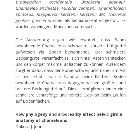
Bradypodion occidentale, Brookesia ebenaui,
Chamaeleo anchietae, Furcifer campani, Rhampholeon
spinosus, Rieppeleon kerstenii kerstenii
und
Trioceros
goetzei goetzei
wurden als semiarboreal eingestuft. Es
wurden vorwiegend Männchen untersucht.
Die Auswertung ergab wie erwartet, dass Baum
bewohnende Chamäleons schmalere, kürzere Hüftgürtel
aufwiesen als Boden bewohnende. Der schmalere
Beckengürtel vereinfacht es, sich hinter Ästen verstecken
und den Körper maximal abflachen zu können. Außerdem
sorgt er dafür, dass der Körperschwerpunkt näher am Ast
ist und erhöht so die Stabilität beim Klettern. Boden
bewohnende Chamäleons dagegen wiesen größere und
breitere Beckengürtel auf. Diese ermöglichen ihnen eine
schnellere Schrittfolge und höhere Stabilität beim Laufen
auf Bodenflächen.
How phylogeny and arboreality affect pelvic girdle
anatomy of chameleons
Dakota J. John