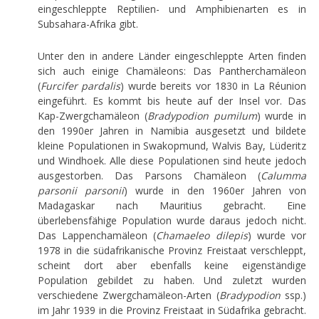
eingeschleppte Reptilien- und Amphibienarten es in
Subsahara-Afrika gibt.
Unter den in andere Länder eingeschleppte Arten finden
sich auch einige Chamäleons: Das Pantherchamäleon
(
Furcifer pardalis
) wurde bereits vor 1830 in La Réunion
eingeführt. Es kommt bis heute auf der Insel vor. Das
Kap-Zwergchamäleon (
Bradypodion pumilum
) wurde in
den 1990er Jahren in Namibia ausgesetzt und bildete
kleine Populationen in Swakopmund, Walvis Bay, Lüderitz
und Windhoek. Alle diese Populationen sind heute jedoch
ausgestorben. Das Parsons Chamäleon (
Calumma
parsonii parsonii
) wurde in den 1960er Jahren von
Madagaskar nach Mauritius gebracht. Eine
überlebensfähige Population wurde daraus jedoch nicht.
Das Lappenchamäleon (
Chamaeleo dilepis
) wurde vor
1978 in die südafrikanische Provinz Freistaat verschleppt,
scheint dort aber ebenfalls keine eigenständige
Population gebildet zu haben. Und zuletzt wurden
verschiedene Zwergchamäleon-Arten (
Bradypodion
ssp.)
im Jahr 1939 in die Provinz Freistaat in Südafrika gebracht.