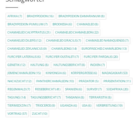
AFRIKA
(7)
BRADYPODION
(16)
BRADYPODION DAMARANUM
(8)
BRADYPODION PUMILUM
(7)
BROOKESIA
(6)
CHAMAELEO
(8)
CHAMAELEO CALYPTRATUS
(21)
CHAMAELEO CHAMAELEON
(22)
CHAMAELEO DILEPIS
(12)
CHAMAELEO GRACILIS
(7)
CHAMAELEO NAMAQUENSIS
(7)
CHAMAELEO ZEYLANICUS
(9)
CHAMÄLEONS
(14)
EUROPÄISCHES CHAMÄLEON
(13)
FURCIFER LATERALIS
(6)
FURCIFER OUSTALETI
(7)
FURCIFER PARDALIS
(20)
GENETIK
(12)
HALTUNG
(8)
HALTUNGSBERICHT
(8)
INDIEN
(7)
JEMENCHAMÄLEON
(15)
KINYONGIA
(6)
KÖRPERGRÖSSE
(6)
MADAGASKAR
(53)
NACHZUCHT
(12)
PANTHERCHAMÄLEON
(10)
PRÄDATOR
(5)
PRÄSENTATION
(11)
REGENWALD
(7)
REISEBERICHT
(41)
SPANIEN
(6)
SURVEY
(7)
SÜDAFRIKA
(20)
TAGUNG
(14)
TAGUNGSBERICHT
(7)
TANSANIA
(8)
TERRARISTIK
(8)
TIERMEDIZIN
(7)
TRIOCEROS
(9)
UGANDA
(6)
USA
(6)
VERBREITUNG
(19)
VORTRAG
(57)
ZUCHT
(10)