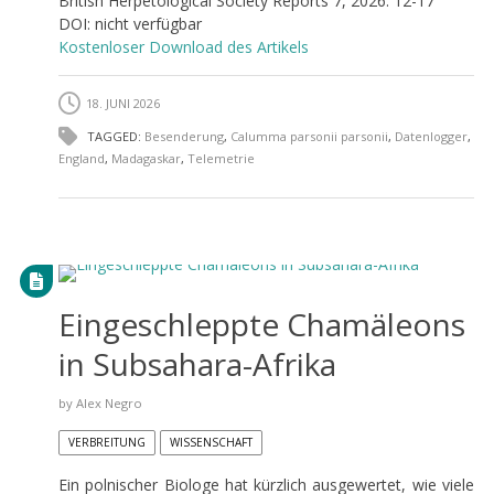
British Herpetological Society Reports 7, 2026: 12-17
DOI: nicht verfügbar
Kostenloser Download des Artikels
18. JUNI 2026
TAGGED:
Besenderung
,
Calumma parsonii parsonii
,
Datenlogger
,
England
,
Madagaskar
,
Telemetrie
Eingeschleppte Chamäleons
in Subsahara-Afrika
by
Alex Negro
VERBREITUNG
WISSENSCHAFT
Ein polnischer Biologe hat kürzlich ausgewertet, wie viele