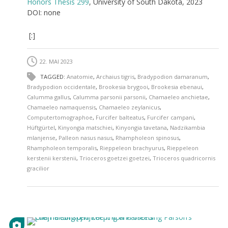
Honors Thesis 299
, University of South Dakota, 2023
DOI: none
[:]
22. MAI 2023
TAGGED:
Anatomie
,
Archaius tigris
,
Bradypodion damaranum
,
Bradypodion occidentale
,
Brookesia brygooi
,
Brookesia ebenaui
,
Calumma gallus
,
Calumma parsonii parsonii
,
Chamaeleo anchietae
,
Chamaeleo namaquensis
,
Chamaeleo zeylanicus
,
Computertomographoe
,
Furcifer balteatus
,
Furcifer campani
,
Hüftgürtel
,
Kinyongia matschiei
,
Kinyongia tavetana
,
Nadzikambia
mlanjense
,
Palleon nasus nasus
,
Rhampholeon spinosus
,
Rhampholeon temporalis
,
Rieppeleon brachyurus
,
Rieppeleon
kerstenii kerstenii
,
Trioceros goetzei goetzei
,
Trioceros quadricornis
gracilior