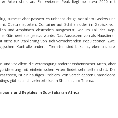
pter Arten stark an. Ein weiterer Peak liegt ab etwa 2000 mit
ltig, zumeist aber passiert es unbeabsichtigt. Vor allem Geckos und
 mit Obsttransporten, Container auf Schiffen oder im Gepäck von
ilien und Amphibien absichtlich ausgesetzt, wie im Fall des Kap-
iner Gärtnerei ausgesetzt wurde. Das Aussetzen von als Haustieren
st nicht zur Etablierung von sich vermehrenden Populationen. Zwei
gischen Kontrolle anderer Tierarten sind bekannt, ebenfalls drei
n sind vor allem die Verdrängung anderer einheimischer Arten, aber
ridisierung mit einheimischen Arten findet sehr selten statt. Die
arasitosen, ist ein häufiges Problem. Von verschleppten Chamäleons
erdings gibt es auch vielerorts kaum Studien zum Thema.
ibians and Reptiles in Sub-Saharan Africa