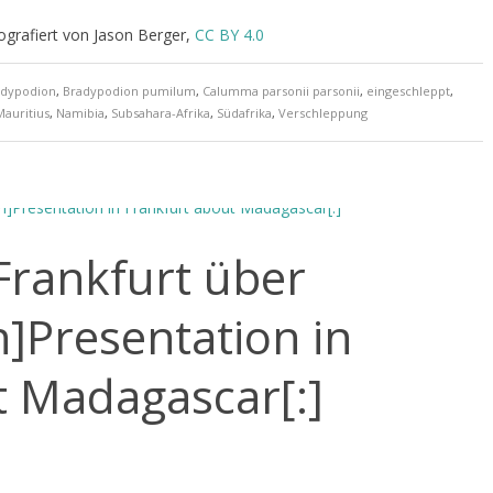
ografiert von Jason Berger,
CC BY 4.0
adypodion
,
Bradypodion pumilum
,
Calumma parsonii parsonii
,
eingeschleppt
,
Mauritius
,
Namibia
,
Subsahara-Afrika
,
Südafrika
,
Verschleppung
 Frankfurt über
]Presentation in
t Madagascar[:]