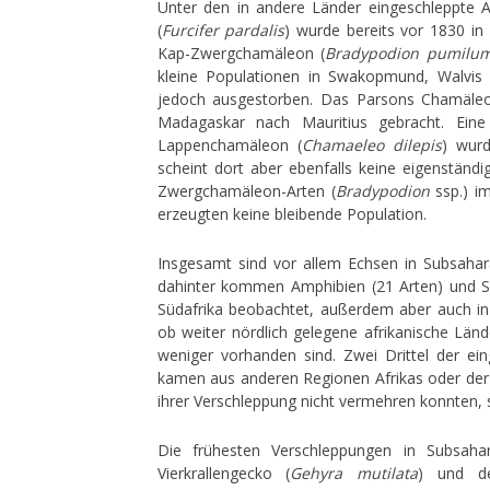
Unter den in andere Länder eingeschleppte 
(
Furcifer pardalis
) wurde bereits vor 1830 in
Kap-Zwergchamäleon (
Bradypodion pumilu
kleine Populationen in Swakopmund, Walvis 
jedoch ausgestorben. Das Parsons Chamäleo
Madagaskar nach Mauritius gebracht. Eine
Lappenchamäleon (
Chamaeleo dilepis
) wurd
scheint dort aber ebenfalls keine eigenständ
Zwergchamäleon-Arten (
Bradypodion
ssp.) im
erzeugten keine bleibende Population.
Insgesamt sind vor allem Echsen in Subsahara
dahinter kommen Amphibien (21 Arten) und Sc
Südafrika beobachtet, außerdem aber auch in
ob weiter nördlich gelegene afrikanische Länd
weniger vorhanden sind. Zwei Drittel der ein
kamen aus anderen Regionen Afrikas oder der 
ihrer Verschleppung nicht vermehren konnten, s
Die frühesten Verschleppungen in Subsaha
Vierkrallengecko (
Gehyra mutilata
) und de