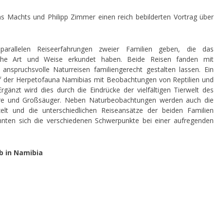
s Machts und Philipp Zimmer einen reich bebilderten Vortrag über
parallelen Reiseerfahrungen zweier Familien geben, die das
liche Art und Weise erkundet haben. Beide Reisen fanden mit
 anspruchsvolle Naturreisen familiengerecht gestalten lassen. Ein
uf der Herpetofauna Namibias mit Beobachtungen von Reptilien und
änzt wird dies durch die Eindrücke der vielfältigen Tierwelt des
iere und Großsäuger. Neben Naturbeobachtungen werden auch die
lt und die unterschiedlichen Reiseansätze der beiden Familien
nnten sich die verschiedenen Schwerpunkte bei einer aufregenden
b in Namibia