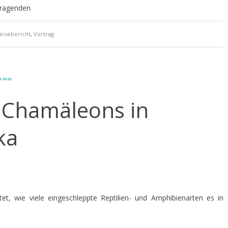
rtragenden
eisebericht
,
Vortrag
 Chamäleons in
ka
tet, wie viele eingeschleppte Reptilien- und Amphibienarten es in