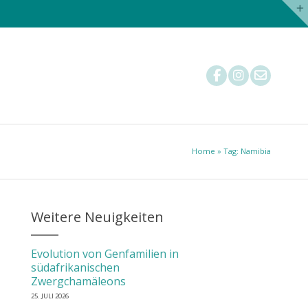
Nachzuchtstatistik
Tierärzte
Mitglied werden
Home
» Tag: Namibia
Weitere Neuigkeiten
Evolution von Genfamilien in
südafrikanischen
Zwergchamäleons
25. JULI 2026