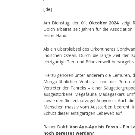
[:de]
Am Dienstag, den
01. Oktober 2024
, zeigt
Dolch arbeitet seit Jahren für die Associatio
erster Hand.
Als ein Überbleibsel des Urkontinents Gondwana
Indischen Ozean. Durch die lange Zeit der Is
einzigartige Tier- und Pflanzenwelt hervorgebra
Hierzu gehören unter anderem die Lemuren, d
Mungo-ähnlichen Vontsiras und die Puma-ä
Vertreter der Tanreks – einer Säugetiergrupp
ausgestorbene Megafauna Madagaskars umfa
sowie den Riesenlaufvogel Aepyornis. Auch die h
Menschen massiv vom Aussterben bedroht. In
Schutz dieser einzigartigen Lebewelt auf.
Rainer Dolch
Von Aye-Aye bis Fossa – Ein 
noch gerettet werden?