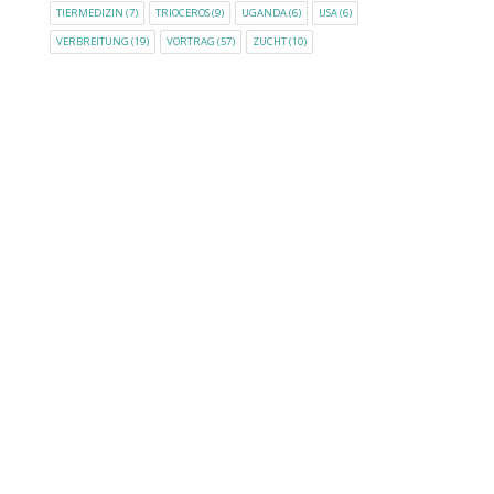
TIERMEDIZIN
(7)
TRIOCEROS
(9)
UGANDA
(6)
USA
(6)
VERBREITUNG
(19)
VORTRAG
(57)
ZUCHT
(10)