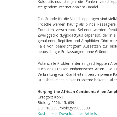
Kolonialismus steigen die Zahlen verschlep
steigendem internationalem Handel.
Die Gründe für die Verschleppungen sind vielfä
Frösche werden häufig als blinde Passagiere
Touristen verschleppt. Seltener werden Rept
Zwerggecko (Lygodactylus capensis), der in e
gehaltenen Reptilien und Amphibien führt mei
Fälle von beabsichtigtem Aussetzen zur biolo
beabsichtigte Freilassungen ohne Gründe.
Potenzielle Probleme der eingeschleppten Arte
auch das Fressen einheimischer Arten. Die Hyb
Verbreitung von Krankheiten, beispielsweise P
ist bisher keines dieser Probleme bekannt, all
Herping the African Continent: Alien Amph
Grzegorz Kopij
Biology 2026, 15: 639
DOI: 10.3390/biology15080639
Kostenloser Download des Artikels