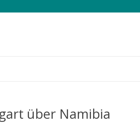
e Sheets
Die CHAMAELEO
Tagung
Fotowettbewerb
tgart über Namibia