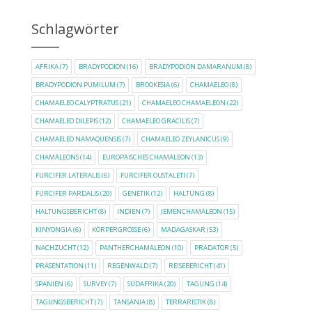
Schlagwörter
AFRIKA
(7)
BRADYPODION
(16)
BRADYPODION DAMARANUM
(8)
BRADYPODION PUMILUM
(7)
BROOKESIA
(6)
CHAMAELEO
(8)
CHAMAELEO CALYPTRATUS
(21)
CHAMAELEO CHAMAELEON
(22)
CHAMAELEO DILEPIS
(12)
CHAMAELEO GRACILIS
(7)
CHAMAELEO NAMAQUENSIS
(7)
CHAMAELEO ZEYLANICUS
(9)
CHAMÄLEONS
(14)
EUROPÄISCHES CHAMÄLEON
(13)
FURCIFER LATERALIS
(6)
FURCIFER OUSTALETI
(7)
FURCIFER PARDALIS
(20)
GENETIK
(12)
HALTUNG
(8)
HALTUNGSBERICHT
(8)
INDIEN
(7)
JEMENCHAMÄLEON
(15)
KINYONGIA
(6)
KÖRPERGRÖSSE
(6)
MADAGASKAR
(53)
NACHZUCHT
(12)
PANTHERCHAMÄLEON
(10)
PRÄDATOR
(5)
PRÄSENTATION
(11)
REGENWALD
(7)
REISEBERICHT
(41)
SPANIEN
(6)
SURVEY
(7)
SÜDAFRIKA
(20)
TAGUNG
(14)
TAGUNGSBERICHT
(7)
TANSANIA
(8)
TERRARISTIK
(8)