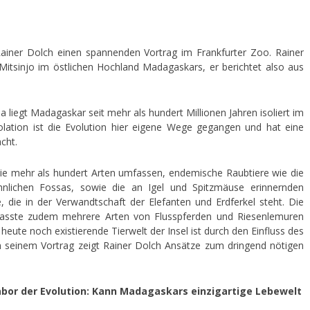
 Rainer Dolch einen spannenden Vortrag im Frankfurter Zoo. Rainer
n Mitsinjo im östlichen Hochland Madagaskars, er berichtet also aus
 liegt Madagaskar seit mehr als hundert Millionen Jahren isoliert im
olation ist die Evolution hier eigene Wege gegangen und hat eine
cht.
ie mehr als hundert Arten umfassen, endemische Raubtiere wie die
hnlichen Fossas, sowie die an Igel und Spitzmäuse erinnernden
e, die in der Verwandtschaft der Elefanten und Erdferkel steht. Die
sste zudem mehrere Arten von Flusspferden und Riesenlemuren
eute noch existierende Tierwelt der Insel ist durch den Einfluss des
 seinem Vortrag zeigt Rainer Dolch Ansätze zum dringend nötigen
Labor der Evolution: Kann Madagaskars einzigartige Lebewelt