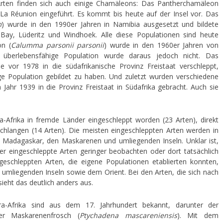
Arten finden sich auch einige Chamäleons: Das Pantherchamäleon
 La Réunion eingeführt. Es kommt bis heute auf der Insel vor. Das
m
) wurde in den 1990er Jahren in Namibia ausgesetzt und bildete
Bay, Lüderitz und Windhoek. Alle diese Populationen sind heute
n (
Calumma parsonii parsonii
) wurde in den 1960er Jahren von
 überlebensfähige Population wurde daraus jedoch nicht. Das
e vor 1978 in die südafrikanische Provinz Freistaat verschleppt,
ige Population gebildet zu haben. Und zuletzt wurden verschiedene
 Jahr 1939 in die Provinz Freistaat in Südafrika gebracht. Auch sie
-Afrika in fremde Länder eingeschleppt worden (23 Arten), direkt
hlangen (14 Arten). Die meisten eingeschleppten Arten werden in
 Madagaskar, den Maskarenen und umliegenden Inseln. Unklar ist,
er eingeschleppte Arten geringer beobachten oder dort tatsächlich
geschleppten Arten, die eigene Populationen etablierten konnten,
umliegenden Inseln sowie dem Orient. Bei den Arten, die sich nach
ieht das deutlich anders aus.
ra-Afrika sind aus dem 17. Jahrhundert bekannt, darunter der
r Maskarenenfrosch (
Ptychadena mascareniensis
). Mit dem