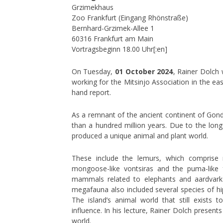
Grzimekhaus
Zoo Frankfurt (Eingang Rhönstraße)
Bernhard-Grzimek-Allee 1
60316 Frankfurt am Main
Vortragsbeginn 18.00 Uhr[:en]
On Tuesday,
01 October 2024
, Rainer Dolch 
working for the Mitsinjo Association in the eas
hand report.
As a remnant of the ancient continent of Gon
than a hundred million years. Due to the long
produced a unique animal and plant world.
These include the lemurs, which comprise
mongoose-like vontsiras and the puma-like 
mammals related to elephants and aardvark
megafauna also included several species of hi
The island’s animal world that still exists
influence. In his lecture, Rainer Dolch present
world.