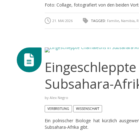
Foto: Collage, fotografiert von den beiden Vo
21. MAI 2026
TAGGED:
Familie
,
Namibia
,
R
Eingeschleppte
Subsahara-Afri
by
Alex Negro
VERBREITUNG
WISSENSCHAFT
Ein polnischer Biologe hat kürzlich ausgewer
Subsahara-Afrika gibt.