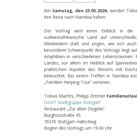
Am
Samstag, den 23.05.2026
, werden Tobia
ihre Reise nach Namibia halten.
Der Vortrag wird einen Einblick in die 
südwestafrikanische Land auf unterschied
Kleinkindern statt und zeigen, wie sich auch
besonderer Schwerpunkt des Vortrags liegt a
Amphibien in verschiedenen Lebensräumen. Erg
Landes, vor allem im Hinblick auf Spinnent
praktischen Aspekte des Reisens mit Dachze
beleuchtet. Bei einem Treffen in Namibia ko
„Familien-Herping-Tour“ vereinen.
Tobias Machts, Philipp Zimmer
Familienurlau
DGHT Stadtgruppe Stuttgart
Restaurant „Zur alten Ziegelei“
Burgholzstraße 45
70376 Stuttgart-Hallschlag
Beginn des Vortrags um 19.00 Uhr