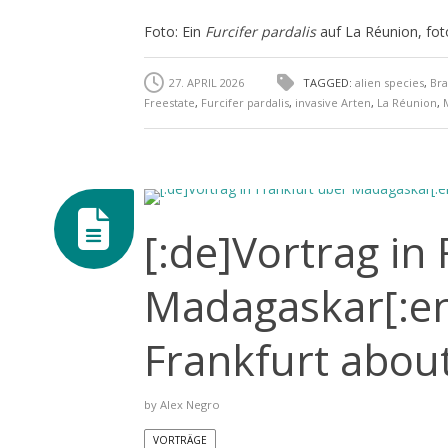
Foto: Ein
Furcifer pardalis
auf La Réunion, fot
27. APRIL 2026
TAGGED:
alien species
,
Br
Freestate
,
Furcifer pardalis
,
invasive Arten
,
La Réunion
,
[:de]Vortrag in
Madagaskar[:en
Frankfurt abou
by
Alex Negro
VORTRÄGE