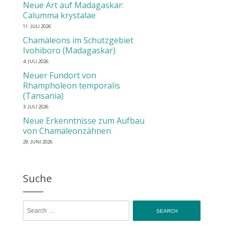
Neue Art auf Madagaskar:
Calumma krystalae
11. JULI 2026
Chamäleons im Schutzgebiet
Ivohiboro (Madagaskar)
4. JULI 2026
Neuer Fundort von
Rhampholeon temporalis
(Tansania)
3. JULI 2026
Neue Erkenntnisse zum Aufbau
von Chamäleonzähnen
29. JUNI 2026
Suche
Search for: