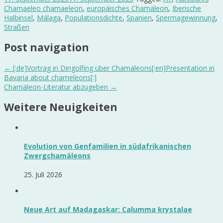
Chamaeleo chamaeleon
,
europäisches Chamäleon
,
Iberische
Halbinsel
,
Málaga
,
Populationsdichte
,
Spanien
,
Spermagewinnung
,
Straßen
Post navigation
←
[:de]Vortrag in Dingolfing über Chamäleons[:en]Presentation in
Bavaria about chameleons[:]
Chamäleon-Literatur abzugeben
→
Weitere Neuigkeiten
Evolution von Genfamilien in südafrikanischen
Zwergchamäleons
25. Juli 2026
Neue Art auf Madagaskar: Calumma krystalae