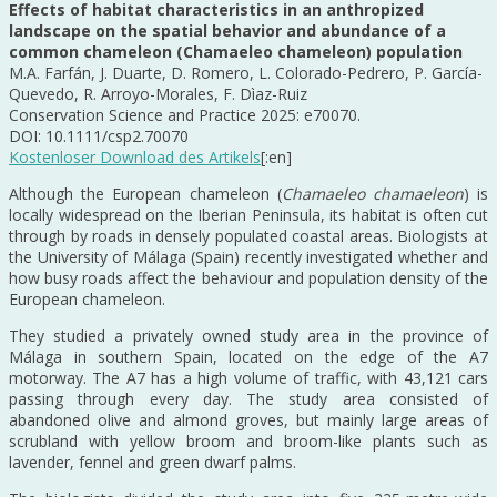
Effects of habitat characteristics in an anthropized
landscape on the spatial behavior and abundance of a
common chameleon (Chamaeleo chameleon) population
M.A. Farfán, J. Duarte, D. Romero, L. Colorado-Pedrero, P. García-
Quevedo, R. Arroyo-Morales, F. Dìaz-Ruiz
Conservation Science and Practice 2025: e70070.
DOI: 10.1111/csp2.70070
Kostenloser Download des Artikels
[:en]
Although the European chameleon (
Chamaeleo chamaeleon
) is
locally widespread on the Iberian Peninsula, its habitat is often cut
through by roads in densely populated coastal areas. Biologists at
the University of Málaga (Spain) recently investigated whether and
how busy roads affect the behaviour and population density of the
European chameleon.
They studied a privately owned study area in the province of
Málaga in southern Spain, located on the edge of the A7
motorway. The A7 has a high volume of traffic, with 43,121 cars
passing through every day. The study area consisted of
abandoned olive and almond groves, but mainly large areas of
scrubland with yellow broom and broom-like plants such as
lavender, fennel and green dwarf palms.