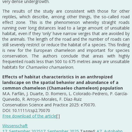
very dense undergrowth.
The results of the study are consistent with those for other
reptiles, which describe, among other things, the so-called road
effect zone. This is the phenomenon whereby straight roads
running over long distances lead to a large amount of unsuitable
habitat, even if they ‘only’ have narrow verges that are avoided by
the animals. The length of the road and the number of roads can
still severely restrict or reduce the habitat of a species. This finding
is new for the European chameleon and important for species
conservation. The authors conclude that areas with highly
frequented roads less than 500 to 675 metres away are unsuitable
habitats for
Chamaeleo chamaeleon
.
Effects of habitat characteristics in an anthropized
landscape on the spatial behavior and abundance of a
common chameleon (Chamaeleo chameleon) population
M.A. Farfán, J. Duarte, D. Romero, L. Colorado-Pedrero, P. García-
Quevedo, R. Arroyo-Morales, F. Dìaz-Ruiz
Conservation Science and Practice 2025: e70070.
DOI: 10.1111/csp2.70070
Free download of the article
[:]
Wissenschaft
17. September 2025
17. September 2025
Tagged:
A7
,
Autobahn
,