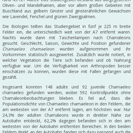
Oliven- und Mandelhainen, aber vor allem großen Gebieten mit
Buschland aus gelbem Ginster und ginsterähnlichen Gewächsen
wie Lavendel, Fenchel und grünen Zwergpalmen.
Die Biologen teilten das Studiengebiet in fünf je 225 m breite
Felder ein, die unterschiedlich weit von der A7 entfernt waren.
Nachts wurde dann mit Taschenlampen nach Chamäleons
gesucht. Geschlecht, Saison, Gewichte und Position gefundener
Chamaeleo chamaeleon
wurden aufgenommen und ihr
Vorkommen statistisch ausgewertet. Zusätzlich wurde notiert, in
welcher Vegetation die Tiere sich befanden und ob Nahrung
verfügbar war. Um die Verfügbarkeit von Arthropoden besser
einschätzen zu können, wurden diese mit Fallen gefangen und
gezählt.
Insgesamt konnten 148 adulte und 92 juvenile Chamaeleo
chamaeleo gefunden werden, wobei 592 Kontrollpunkte ohne
Chamäleonbeobachtungen blieben. Es fiel auf, dass die
Populationsdichte von Chamaeleo chamaeleon in den Feldern, die
am weitesten von der A7 entfernt lagen, am höchsten war. Nur
24,3% der adulten Chamäleons wurde in direkter Nähe zur
Autobahn entdeckt, 62,2% dagegen befanden sich in den am
weitesten von der Autobahn entfernten Bereichen. In den beiden
Feldern direkt an der Autobahn fanden sich dazu passend auch die