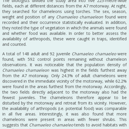
The biologists divided the study area into five 225-metre-wide
fields, each at different distances from the A7 motorway. At night,
they searched for chameleons using torches. The sex, season,
weight and position of any
Chamaeleo chamaeleon
found were
recorded and their occurrence statistically evaluated. In addition,
they noted the type of vegetation in which the animals were found
and whether food was available. In order to better assess the
availability of arthropods, these were caught in traps, identified
and counted.
A total of 148 adult and 92 juvenile
Chamaeleo chamaeleo
were
found, with 592 control points remaining without chameleon
observations. It was noticeable that the population density of
Chamaeleo chamaeleon
was highest in the fields furthest away
from the A7 motorway. Only 24.3% of adult chameleons were
discovered in the immediate vicinity of the motorway, while 62.2%
were found in the areas furthest from the motorway. Accordingly,
the two fields directly adjacent to the motorway also had the
fewest juveniles. The chameleons therefore appear to be
disturbed by the motorway and retreat from its vicinity. However,
the availability of arthropods (i.e. potential food) was comparable
in all five areas. Interestingly, it was also found that more
chameleons were present in areas with fewer shrubs. This
suggests that
Chamaeleo chamaeleo
tends to avoid habitats with