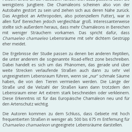
wenigstens Jungtiere. Die Chamäleons scheinen also von der
Autobahn gestört zu sein und ziehen sich aus deren Nähe zurück.
Das Angebot an Arthropoden, also potenziellem Futter), war in
allen fünf Bereichen jedoch vergleichbar groß. Interessanterweise
stellte sich außerdem heraus, dass mehr Chamäleons in Bereichen
mit weniger Sträuchern vorkamen. Das spricht dafür, dass
Chamaeleo chamaeleo
Lebensräume mit sehr dichtem Gestrüpp
eher meidet.
Die Ergebnisse der Studie passen zu denen bei anderen Reptilien,
die unter anderem die sogenannte Road-effect zone beschreiben.
Dabei handelt es sich um das Phänomen, das gerade und über
weite Strecken verlaufende Straßen auch dann zu sehr viel
ungeeignetem Lebensraum führen, wenn sie „nur“ schmale Säume
haben, die von den Tieren vermieden werden. Die Länge der
Straße und die Vielzahl der Straßen kann dann trotzdem den
Lebensraum einer Art extrem stark beschneiden oder verkleinern.
Diese Erkenntnis ist für das Europäische Chamäleon neu und für
den Artenschutz wichtig.
Die Autoren kommen zu dem Schluss, dass Gebiete mit hoch
frequentierten Straßen in weniger als 500 bis 675 m Entfernung für
Chamaeleo chamaeleon
ungeeignete Lebensräume darstellen.