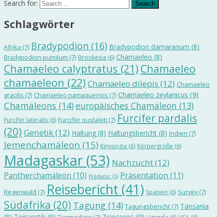
Search for:
Schlagwörter
Bradypodion
(16)
Bradypodion damaranum
(8)
Afrika
(7)
Chamaeleo
(8)
Bradypodion pumilum
(7)
Brookesia
(6)
Chamaeleo calyptratus
(21)
Chamaeleo
chamaeleon
(22)
Chamaeleo dilepis
(12)
Chamaeleo
Chamaeleo zeylanicus
(9)
gracilis
(7)
Chamaeleo namaquensis
(7)
Chamäleons
(14)
europäisches Chamäleon
(13)
Furcifer pardalis
Furcifer oustaleti
(7)
Furcifer lateralis
(6)
(20)
Genetik
(12)
Haltung
(8)
Haltungsbericht
(8)
Indien
(7)
Jemenchamäleon
(15)
Kinyongia
(6)
Körpergröße
(6)
Madagaskar
(53)
Nachzucht
(12)
Präsentation
(11)
Pantherchamäleon
(10)
Prädator
(5)
Reisebericht
(41)
Regenwald
(7)
Survey
(7)
Spanien
(6)
Südafrika
(20)
Tagung
(14)
Tansania
Tagungsbericht
(7)
Trioceros
(9)
(8)
Terraristik
(8)