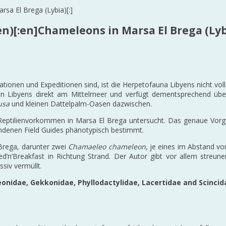
n)[:en]Chameleons in Marsa El Brega (Lybi
onen und Expeditionen sind, ist die Herpetofauna Libyens nicht vollst
en Libyens direkt am Mittelmeer und verfügt dementsprechend über
usa
und kleinen Dattelpalm-Oasen dazwischen.
Reptilienvorkommen in Marsa El Brega untersucht. Das genaue Vorgeh
andenen Field Guides phänotypisch bestimmt.
 Brega, darunter zwei
Chamaeleo chameleon
, je eines im Abstand v
’n’Breakfast in Richtung Strand. Der Autor gibt vor allem streune
siv vermüllt.
eonidae, Gekkonidae, Phyllodactylidae, Lacertidae and Scincid