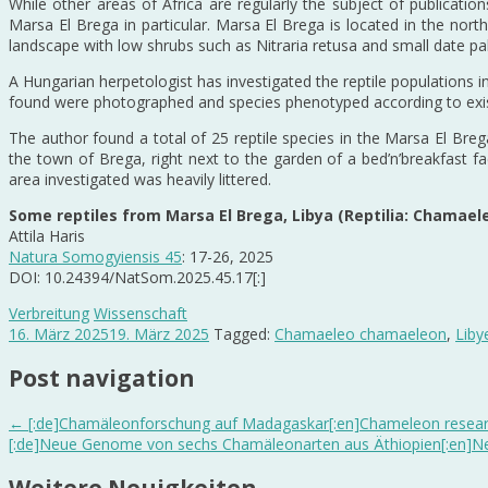
While other areas of Africa are regularly the subject of publicatio
Marsa El Brega in particular. Marsa El Brega is located in the nor
landscape with low shrubs such as Nitraria retusa and small date p
A Hungarian herpetologist has investigated the reptile populations i
found were photographed and species phenotyped according to exist
The author found a total of 25 reptile species in the Marsa El Breg
the town of Brega, right next to the garden of a bed’n’breakfast fa
area investigated was heavily littered.
Some reptiles from Marsa El Brega, Libya (Reptilia: Chamael
Attila Haris
Natura Somogyiensis 45
: 17-26, 2025
DOI: 10.24394/NatSom.2025.45.17[:]
Verbreitung
Wissenschaft
16. März 2025
19. März 2025
Tagged:
Chamaeleo chamaeleon
,
Liby
Post navigation
←
[:de]Chamäleonforschung auf Madagaskar[:en]Chameleon researc
[:de]Neue Genome von sechs Chamäleonarten aus Äthiopien[:en]Ne