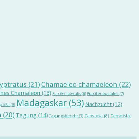
yptratus
(21)
Chamaeleo chamaeleon
(22)
ches Chamäleon
(13)
Furcifer oustaleti
(7)
Furcifer lateralis
(6)
Madagaskar
(53)
Nachzucht
(12)
größe
(6)
a
(20)
Tagung
(14)
Tansania
(8)
Terraristik
Tagungsbericht
(7)