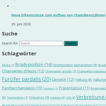
Neue Erkenntnisse zum Aufbau von Chamäleonzähnen
29. Juni 2026
Suche
Search for:
Schlagwörter
Bradypodion
(16)
Bradypodion damaranum
(8)
Afrika
(7)
Brad
Chamaeleo dilepis
(12)
Chamaeleo gracilis
(7)
Chamaeleo namaqu
Furcifer pardalis
(20)
Genetik
(12)
Haltung
(8)
Haltungs
Präsentation
(11)
Pantherchamäleon
(10)
Regenwal
Prädator
(5)
Verbreitung
Trioceros
(9)
(8)
Tiermedizin
(7)
Uganda
(6)
USA
(6)