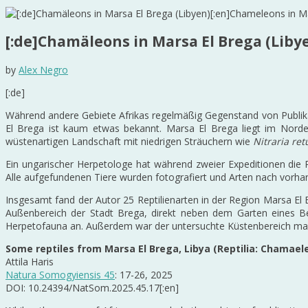
[:de]Chamäleons in Marsa El Brega (Libye
by
Alex Negro
[:de]
Während andere Gebiete Afrikas regelmäßig Gegenstand von Publikati
El Brega ist kaum etwas bekannt. Marsa El Brega liegt im Nord
wüstenartigen Landschaft mit niedrigen Sträuchern wie
Nitraria ret
Ein ungarischer Herpetologe hat während zweier Expeditionen die 
Alle aufgefundenen Tiere wurden fotografiert und Arten nach vorh
Insgesamt fand der Autor 25 Reptilienarten in der Region Marsa El
Außenbereich der Stadt Brega, direkt neben dem Garten eines Bed
Herpetofauna an. Außerdem war der untersuchte Küstenbereich mas
Some reptiles from Marsa El Brega, Libya (Reptilia: Chamael
Attila Haris
Natura Somogyiensis 45
: 17-26, 2025
DOI: 10.24394/NatSom.2025.45.17[:en]