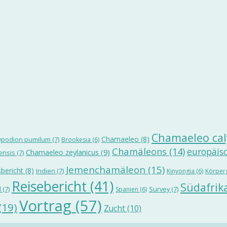
Chamaeleo cal
Chamaeleo
(8)
ypodion pumilum
(7)
Brookesia
(6)
Chamäleons
(14)
europäis
Chamaeleo zeylanicus
(9)
ensis
(7)
Jemenchamäleon
(15)
bericht
(8)
Indien
(7)
Kinyongia
(6)
Körper
Reisebericht
(41)
Südafrik
d
(7)
Survey
(7)
Spanien
(6)
Vortrag
(57)
(19)
Zucht
(10)