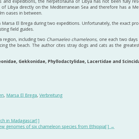
ns and expeditions, the herpetofauna of Libya has not been fully res
th of Libya directly on the Mediterranean Sea and therefore has a Med
alm oases in between.
n Marsa El Brega during two expeditions. Unfortunately, the exact proce
ing field guides.
a region, including two
Chamaeleo chameleons
, one each two days a
cing the beach. The author cites stray dogs and cats as the greatest 
eonidae, Gekkonidae, Phyllodactylidae, Lacertidae and Scincid
en
,
Marsa El Brega
,
Verbreitung
h in Madagascar[:]
w genomes of six chameleon species from Ethiopia[:]
→