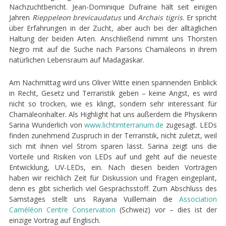
Nachzuchtbericht. Jean-Dominique Dufraine hält seit einigen
Jahren
Rieppeleon brevicaudatus
und
Archais tigris
. Er spricht
über Erfahrungen in der Zucht, aber auch bei der alltäglichen
Haltung der beiden Arten. Anschließend nimmt uns Thorsten
Negro mit auf die Suche nach Parsons Chamäleons in ihrem
natürlichen Lebensraum auf Madagaskar.
Am Nachmittag wird uns Oliver Witte einen spannenden Einblick
in Recht, Gesetz und Terraristik geben – keine Angst, es wird
nicht so trocken, wie es klingt, sondern sehr interessant für
Chamäleonhalter. Als Highlight hat uns außerdem die Physikerin
Sarina Wunderlich von
www.lichtimterrarium.de
zugesagt. LEDs
finden zunehmend Zuspruch in der Terraristik, nicht zuletzt, weil
sich mit ihnen viel Strom sparen lässt. Sarina zeigt uns die
Vorteile und Risiken von LEDs auf und geht auf die neueste
Entwicklung, UV-LEDs, ein. Nach diesen beiden Vorträgen
haben wir reichlich Zeit für Diskussion und Fragen eingeplant,
denn es gibt sicherlich viel Gesprächsstoff. Zum Abschluss des
Samstages stellt uns Rayana Vuillemain die
Association
Caméléon
Centre
Conservation
(Schweiz) vor – dies ist der
einzige Vortrag auf Englisch.