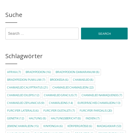
Suche
Search for:
Schlagwörter
AFRIKA
(7)
BRADYPODION
(16)
BRADYPODION DAMARANUM
(8)
BRADYPODION PUMILUM
(7)
BROOKESIA
(6)
CHAMAELEO
(8)
CHAMAELEO CALYPTRATUS
(21)
CHAMAELEO CHAMAELEON
(22)
CHAMAELEO DILEPIS
(12)
CHAMAELEO GRACILIS
(7)
CHAMAELEO NAMAQUENSIS
(7)
CHAMAELEO ZEYLANICUS
(9)
CHAMÄLEONS
(14)
EUROPÄISCHES CHAMÄLEON
(13)
FURCIFER LATERALIS
(6)
FURCIFER OUSTALETI
(7)
FURCIFER PARDALIS
(20)
GENETIK
(12)
HALTUNG
(8)
HALTUNGSBERICHT
(8)
INDIEN
(7)
JEMENCHAMÄLEON
(15)
KINYONGIA
(6)
KÖRPERGRÖSSE
(6)
MADAGASKAR
(53)