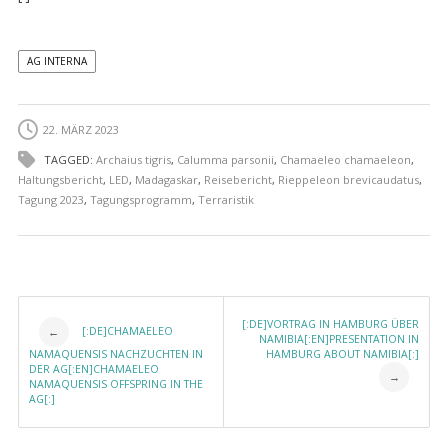
AG INTERNA
22. MÄRZ 2023
TAGGED:
Archaius tigris
,
Calumma parsonii
,
Chamaeleo chamaeleon
,
Haltungsbericht
,
LED
,
Madagaskar
,
Reisebericht
,
Rieppeleon brevicaudatus
,
Tagung 2023
,
Tagungsprogramm
,
Terraristik
Post navigation
[:DE]VORTRAG IN HAMBURG ÜBER
[:DE]CHAMAELEO
←
NAMIBIA[:EN]PRESENTATION IN
NAMAQUENSIS NACHZUCHTEN IN
HAMBURG ABOUT NAMIBIA[:]
DER AG[:EN]CHAMAELEO
→
NAMAQUENSIS OFFSPRING IN THE
AG[:]