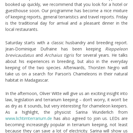
booked up quickly, we recommend that you look for a hotel or
guesthouse soon. Our programme has become a nice mixture
of keeping reports, general terraristics and travel reports. Friday
is the traditional day for arrival and a pleasant dinner in the
local restaurants.
Saturday starts with a classic husbandry and breeding report.
Jean-Dominique Dufraine has been keeping
Rieppeleon
brevicaudatus
and
Archaius tigris
for several years. He talks
about his experiences in breeding, but also in the everyday
keeping of the two species. Afterwards, Thorsten Negro will
take us on a search for Parson’s Chameleons in their natural
habitat in Madagascar.
In the afternoon, Oliver Witte will give us an exciting insight into
law, legislation and terrarium keeping – don’t worry, it won’t be
as dry as it sounds, but very interesting for chameleon keepers.
As a highlight, the physicist Sarina Wunderlich from
www.lichtimterrarium.de
has also agreed to join us. LEDs are
becoming increasingly popular in terrarium keeping, not least
because they can save a lot of electricity. Sarina will show us