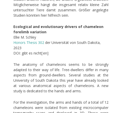
Möglicherweise hängt die insgesamt relativ kleine Zahl
untersuchter Tiere damit zusammen. Größer angelegte
Studien könnten hier hilfreich sein.
Ecological and evolutionary drivers of chameleon
forelimb variation
Ellie M. Schley
Honors Thesis 302
der Universität von South Dakota,
2023
DOI: gibt es nicht[:en]
The anatomy of chameleons seems to be strongly
adapted to their way of life. Tree-dwellers differ in many
aspects from ground-dwellers. Several studies at the
University of South Dakota this year have already looked
at various anatomical aspects of chameleons. A new
study is dedicated to the hands and arms.
For the investigation, the arms and hands of a total of 12
chameleons were isolated from existing microcomputer
tomography scans and displayed in 3D. These were