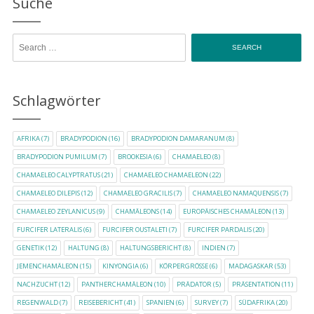
Suche
Search for:
Schlagwörter
AFRIKA
(7)
BRADYPODION
(16)
BRADYPODION DAMARANUM
(8)
BRADYPODION PUMILUM
(7)
BROOKESIA
(6)
CHAMAELEO
(8)
CHAMAELEO CALYPTRATUS
(21)
CHAMAELEO CHAMAELEON
(22)
CHAMAELEO DILEPIS
(12)
CHAMAELEO GRACILIS
(7)
CHAMAELEO NAMAQUENSIS
(7)
CHAMAELEO ZEYLANICUS
(9)
CHAMÄLEONS
(14)
EUROPÄISCHES CHAMÄLEON
(13)
FURCIFER LATERALIS
(6)
FURCIFER OUSTALETI
(7)
FURCIFER PARDALIS
(20)
GENETIK
(12)
HALTUNG
(8)
HALTUNGSBERICHT
(8)
INDIEN
(7)
JEMENCHAMÄLEON
(15)
KINYONGIA
(6)
KÖRPERGRÖSSE
(6)
MADAGASKAR
(53)
NACHZUCHT
(12)
PANTHERCHAMÄLEON
(10)
PRÄDATOR
(5)
PRÄSENTATION
(11)
REGENWALD
(7)
REISEBERICHT
(41)
SPANIEN
(6)
SURVEY
(7)
SÜDAFRIKA
(20)