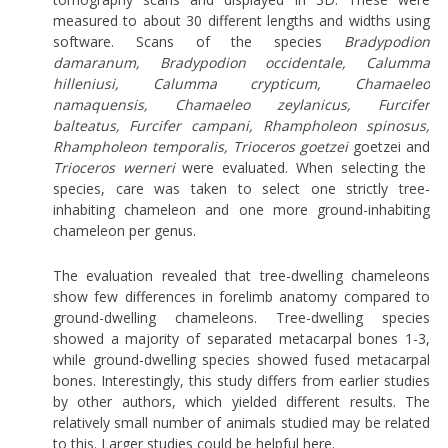
measured to about 30 different lengths and widths using
software. Scans of the species
Bradypodion
damaranum, Bradypodion occidentale, Calumma
hilleniusi, Calumma crypticum, Chamaeleo
namaquensis, Chamaeleo zeylanicus, Furcifer
balteatus, Furcifer campani, Rhampholeon spinosus,
Rhampholeon temporalis, Trioceros goetzei
goetzei and
Trioceros werneri
were evaluated. When selecting the
species, care was taken to select one strictly tree-
inhabiting chameleon and one more ground-inhabiting
chameleon per genus.
The evaluation revealed that tree-dwelling chameleons
show few differences in forelimb anatomy compared to
ground-dwelling chameleons. Tree-dwelling species
showed a majority of separated metacarpal bones 1-3,
while ground-dwelling species showed fused metacarpal
bones. Interestingly, this study differs from earlier studies
by other authors, which yielded different results. The
relatively small number of animals studied may be related
to this. Larger studies could be helpful here.