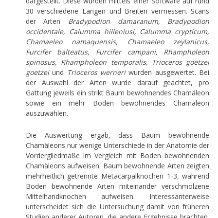
dargestellt. Diese wurden mittels einer Software auf rund
30 verschiedene Längen und Breiten vermessen. Scans
der Arten
Bradypodion damaranum, Bradypodion
occidentale, Calumma hilleniusi, Calumma crypticum,
Chamaeleo namaquensis, Chamaeleo zeylanicus,
Furcifer balteatus, Furcifer campani, Rhampholeon
spinosus, Rhampholeon temporalis, Trioceros goetzei
goetzei
und
Trioceros werneri
wurden ausgewertet. Bei
der Auswahl der Arten wurde darauf geachtet, pro
Gattung jeweils ein strikt Baum bewohnendes Chamäleon
sowie ein mehr Boden bewohnendes Chamäleon
auszuwählen.
Die Auswertung ergab, dass Baum bewohnende
Chamäleons nur wenige Unterschiede in der Anatomie der
Vordergliedmaße im Vergleich mit Boden bewohnenden
Chamäleons aufweisen. Baum bewohnende Arten zeigten
mehrheitlich getrennte Metacarpalknochen 1-3, während
Boden bewohnende Arten miteinander verschmolzene
Mittelhandknochen aufweisen. Interessanterweise
unterscheidet sich die Untersuchung damit von früheren
Studien anderer Autoren, die andere Ergebnisse brachten.