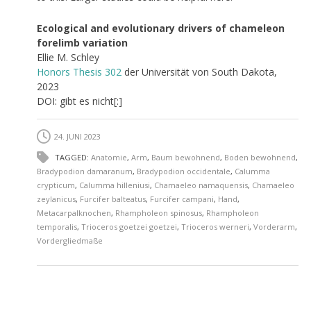
Ecological and evolutionary drivers of chameleon
forelimb variation
Ellie M. Schley
Honors Thesis 302
der Universität von South Dakota,
2023
DOI: gibt es nicht[:]
24. JUNI 2023
TAGGED:
Anatomie
,
Arm
,
Baum bewohnend
,
Boden bewohnend
,
Bradypodion damaranum
,
Bradypodion occidentale
,
Calumma
crypticum
,
Calumma hilleniusi
,
Chamaeleo namaquensis
,
Chamaeleo
zeylanicus
,
Furcifer balteatus
,
Furcifer campani
,
Hand
,
Metacarpalknochen
,
Rhampholeon spinosus
,
Rhampholeon
temporalis
,
Trioceros goetzei goetzei
,
Trioceros werneri
,
Vorderarm
,
Vordergliedmaße