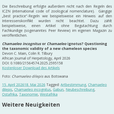
Die Beschreibung erfolgte außerdem nicht nach den Regeln des
ICZN (international code of zoological nomenclature). Gängige
„best practice“-Regeln wie beispielsweise ein Hinweis auf den
Interessenskonflikt wurden nicht beachtet. Dazu zählt
beispielsweise, einen Artikel ohne Begutachtung durch
Fachkundige (sogenanntes Peer Review) im eigenen Magazin zu
veröffentlichen.
Chamaeleo incognitus
or
Chamaeleo
ignotus? Questioning
the taxonomic validity of a new chameleon species
Devon C. Main, Colin R. Tilbury
African Journal of Herpetology, April 2026
DOI: 0.1080/21564574.2025.2595158
Kostenloser Download des Artikels
Foto:
Chamaeleo dilepis
aus Botswana
15. April 2026
18. Mai 2026
Tagged:
Artbestimmung
,
Chamaeleo
dilepis
,
Chamaeleo incognitus
,
Gabun
,
Neubeschreibung
,
Ostafrika
,
Taxonomie
,
Westafrika
Weitere Neuigkeiten