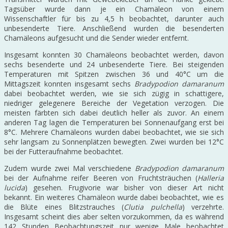
Tagsüber wurde dann je ein Chamäleon von einem
Wissenschaftler für bis zu 4,5 h beobachtet, darunter auch
unbesenderte Tiere. Anschließend wurden die besenderten
Chamäleons aufgesucht und die Sender wieder entfernt.
Insgesamt konnten 30 Chamäleons beobachtet werden, davon
sechs besenderte und 24 unbesenderte Tiere. Bei steigenden
Temperaturen mit Spitzen zwischen 36 und 40°C um die
Mittagszeit konnten insgesamt sechs
Bradypodion damaranum
dabei beobachtet werden, wie sie sich zügig in schattigere,
niedriger gelegenere Bereiche der Vegetation verzogen. Die
meisten färbten sich dabei deutlich heller als zuvor. An einem
anderen Tag lagen die Temperaturen bei Sonnenaufgang erst bei
8°C. Mehrere Chamäleons wurden dabei beobachtet, wie sie sich
sehr langsam zu Sonnenplätzen bewegten. Zwei wurden bei 12°C
bei der Futteraufnahme beobachtet.
Zudem wurde zwei Mal verschiedene
Bradypodion damaranum
bei der Aufnahme reifer Beeren von Fruchtsträuchen (
Halleria
lucida
) gesehen. Frugivorie war bisher von dieser Art nicht
bekannt. Ein weiteres Chamäleon wurde dabei beobachtet, wie es
die Blüte eines Blitzstrauches (
Clutia pulchella
) verzehrte.
Insgesamt scheint dies aber selten vorzukommen, da es während
142 Stunden Beobachtungszeit nur wenige Male beobachtet