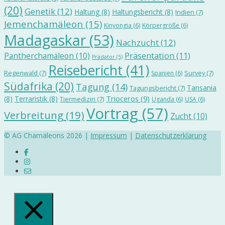
(20)
Genetik
(12)
Haltung
(8)
Haltungsbericht
(8)
Indien
(7)
Jemenchamäleon
(15)
Kinyongia
(6)
Körpergröße
(6)
Madagaskar
(53)
Nachzucht
(12)
Präsentation
(11)
Pantherchamäleon
(10)
Prädator
(5)
Reisebericht
(41)
Regenwald
(7)
Survey
(7)
Spanien
(6)
Südafrika
(20)
Tagung
(14)
Tansania
Tagungsbericht
(7)
Trioceros
(9)
(8)
Terraristik
(8)
Tiermedizin
(7)
Uganda
(6)
USA
(6)
Vortrag
(57)
Verbreitung
(19)
Zucht
(10)
© AG Chamäleons 2026 |
Impressum
|
Datenschutzerklärung