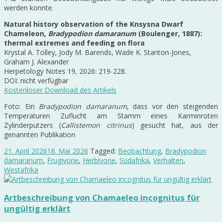
werden konnte.
Natural history observation of the Knsysna Dwarf
Chameleon,
Bradypodion damaranum
(Boulenger, 1887):
thermal extremes and feeding on flora
Krystal A. Tolley, Jody M. Barends, Wade K. Stanton-Jones,
Graham J. Alexander
Herpetology Notes 19, 2026: 219-228.
DOI: nicht verfügbar
Kostenloser Download des Artikels
Foto: Ein
Bradypodion damaranum
, dass vor den steigenden
Temperaturen Zuflucht am Stamm eines Karminroten
Zylinderputzers (
Callistemon citrinus
) gesucht hat, aus der
genannten Publikation
21. April 2026
18. Mai 2026
Tagged:
Beobachtung
,
Bradypodion
damaranum
,
Frugivorie
,
Herbivorie
,
Südafrika
,
Verhalten
,
Westafrika
Artbeschreibung von Chamaeleo incognitus für
ungültig erklärt