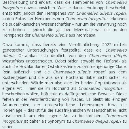
Beschreibung und erklärt, dass die Hemipenes von
Chamaeleo
incognitus
davon abwichen. Was er dann sehr knapp beschreibt,
entspricht jedoch den Hemipenes von
Chamaeleo dilepis roperi
.
In den Fotos der Hemipenes von
Chamaeleo incognitus
erkennen
die südafrikanischen Wissenschaftler – nur um die Verwirrung noch
zu erhöhen – jedoch die gleichen Merkmale wie die an den
Hemipenes der
Chamaeleo dilepis
aus Mombasa.
Dazu kommt, dass bereits eine Veröffentlichung 2022 mittels
genetischer Untersuchungen feststellte, dass die
Chamaeleo
dilepis
Ostafrikas sich deutlich von den
Chamaeleo dilepis
Westafrikas unterscheiden. Dabei bilden sowohl die Tiefland- als
auch die Hochlandarten Ostafrikas eine zusammengehörige Clade.
Rein äußerlich sind die
Chamaeleo dilepis roperi
aus dem
Küstengebiet und die aus dem Hochland dabei nicht sicher zu
unterscheiden. Würde man also eine der beiden Populationen als
eigene Art – hier die im Hochand als
Chamaeleo incognitus
–
beschreiben wollen, bräuchte es dafür genetische Beweise. Diese
fehlen in der Veröffentlichung von Nečas. Es bleibt als einziger
Artunterschied der unterschiedliche Lebensraum bzw. die
Höhenlage – das ist für die südafrikanischen Wissenschaftler nicht
ausreichend, um eine eigene Art zu beschreiben.
Chamaeleo
incognitus
ist daher als Synonym zu
Chamaeleo dilepis roperi
zu
sehen.