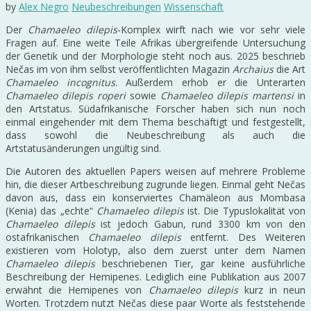
by
Alex Negro
Neubeschreibungen
Wissenschaft
Der
Chamaeleo dilepis
-Komplex wirft nach wie vor sehr viele
Fragen auf. Eine weite Teile Afrikas übergreifende Untersuchung
der Genetik und der Morphologie steht noch aus. 2025 beschrieb
Nečas im von ihm selbst veröffentlichten Magazin
Archaius
die Art
Chamaeleo incognitus
. Außerdem erhob er die Unterarten
Chamaeleo dilepis roperi
sowie
Chamaeleo dilepis martensi
in
den Artstatus. Südafrikanische Forscher haben sich nun noch
einmal eingehender mit dem Thema beschäftigt und festgestellt,
dass sowohl die Neubeschreibung als auch die
Artstatusänderungen ungültig sind.
Die Autoren des aktuellen Papers weisen auf mehrere Probleme
hin, die dieser Artbeschreibung zugrunde liegen. Einmal geht Nečas
davon aus, dass ein konserviertes Chamäleon aus Mombasa
(Kenia) das „echte“
Chamaeleo dilepis
ist. Die Typuslokalität von
Chamaeleo dilepis
ist jedoch Gabun, rund 3300 km von den
ostafrikanischen
Chamaeleo dilepis
entfernt. Des Weiteren
existieren vom Holotyp, also dem zuerst unter dem Namen
Chamaeleo dilepis
beschriebenen Tier, gar keine ausführliche
Beschreibung der Hemipenes. Lediglich eine Publikation aus 2007
erwähnt die Hemipenes von
Chamaeleo dilepis
kurz in neun
Worten. Trotzdem nutzt Nečas diese paar Worte als feststehende