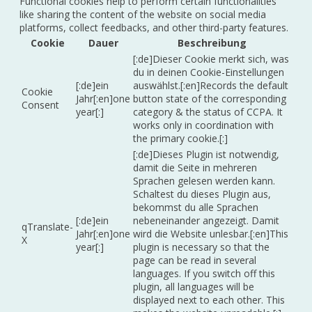
Functional cookies help to perform certain functionalities
like sharing the content of the website on social media
platforms, collect feedbacks, and other third-party features.
Cookie
Dauer
Beschreibung
[:de]Dieser Cookie merkt sich, was
du in deinen Cookie-Einstellungen
[:de]ein
auswählst.[:en]Records the default
Cookie
Jahr[:en]one
button state of the corresponding
Consent
year[:]
category & the status of CCPA. It
works only in coordination with
the primary cookie.[:]
[:de]Dieses Plugin ist notwendig,
damit die Seite in mehreren
Sprachen gelesen werden kann.
Schaltest du dieses Plugin aus,
bekommst du alle Sprachen
[:de]ein
nebeneinander angezeigt. Damit
qTranslate-
Jahr[:en]one
wird die Website unlesbar.[:en]This
X
year[:]
plugin is necessary so that the
page can be read in several
languages. If you switch off this
plugin, all languages will be
displayed next to each other. This