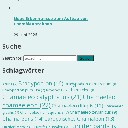
Neue Erkenntnisse zum Aufbau von
Chamäleonzähnen
29. Juni 2026
Suche
Search for:
Schlagwörter
Bradypodion
(16)
Bradypodion damaranum
(8)
Afrika
(7)
Chamaeleo
(8)
Bradypodion pumilum
(7)
Brookesia
(6)
Chamaeleo calyptratus
(21)
Chamaeleo
chamaeleon
(22)
Chamaeleo dilepis
(12)
Chamaeleo
Chamaeleo zeylanicus
(9)
gracilis
(7)
Chamaeleo namaquensis
(7)
Chamäleons
(14)
europäisches Chamäleon
(13)
Furcifer pardalis
Furcifer oustaleti
(7)
Furcifer lateralis
(6)