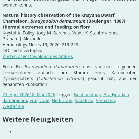
werden konnte.
Natural history observation of the Knsysna Dwarf
Chameleon,
Bradypodion damaranum
(Boulenger, 1887):
thermal extremes and feeding on flora
Krystal A. Tolley, Jody M. Barends, Wade K. Stanton-Jones,
Graham J. Alexander
Herpetology Notes 19, 2026: 219-228.
DOI: nicht verfügbar
Kostenloser Download des Artikels
Foto: Ein
Bradypodion damaranum
, dass vor den steigenden
Temperaturen Zuflucht am Stamm eines Karminroten
Zylinderputzers (
Callistemon citrinus
) gesucht hat, aus der
genannten Publikation
21. April 2026
18. Mai 2026
Tagged:
Beobachtung
,
Bradypodion
damaranum
,
Frugivorie
,
Herbivorie
,
Südafrika
,
Verhalten
,
Westafrika
Weitere Neuigkeiten