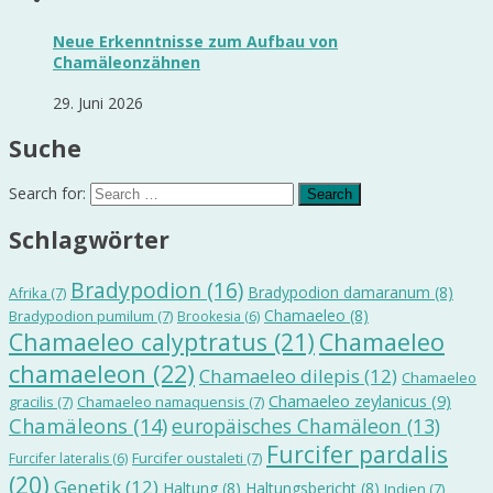
Neue Erkenntnisse zum Aufbau von
Chamäleonzähnen
29. Juni 2026
Suche
Search for:
Schlagwörter
Bradypodion
(16)
Bradypodion damaranum
(8)
Afrika
(7)
Chamaeleo
(8)
Bradypodion pumilum
(7)
Brookesia
(6)
Chamaeleo calyptratus
(21)
Chamaeleo
chamaeleon
(22)
Chamaeleo dilepis
(12)
Chamaeleo
Chamaeleo zeylanicus
(9)
gracilis
(7)
Chamaeleo namaquensis
(7)
Chamäleons
(14)
europäisches Chamäleon
(13)
Furcifer pardalis
Furcifer oustaleti
(7)
Furcifer lateralis
(6)
(20)
Genetik
(12)
Haltung
(8)
Haltungsbericht
(8)
Indien
(7)