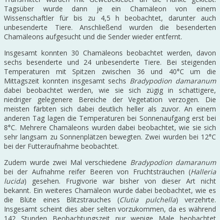
Tagsüber wurde dann je ein Chamäleon von einem
Wissenschaftler für bis zu 4,5 h beobachtet, darunter auch
unbesenderte Tiere. Anschließend wurden die besenderten
Chamäleons aufgesucht und die Sender wieder entfernt.
Insgesamt konnten 30 Chamäleons beobachtet werden, davon
sechs besenderte und 24 unbesenderte Tiere. Bei steigenden
Temperaturen mit Spitzen zwischen 36 und 40°C um die
Mittagszeit konnten insgesamt sechs
Bradypodion damaranum
dabei beobachtet werden, wie sie sich zügig in schattigere,
niedriger gelegenere Bereiche der Vegetation verzogen. Die
meisten färbten sich dabei deutlich heller als zuvor. An einem
anderen Tag lagen die Temperaturen bei Sonnenaufgang erst bei
8°C. Mehrere Chamäleons wurden dabei beobachtet, wie sie sich
sehr langsam zu Sonnenplätzen bewegten. Zwei wurden bei 12°C
bei der Futteraufnahme beobachtet.
Zudem wurde zwei Mal verschiedene
Bradypodion damaranum
bei der Aufnahme reifer Beeren von Fruchtsträuchen (
Halleria
lucida
) gesehen. Frugivorie war bisher von dieser Art nicht
bekannt. Ein weiteres Chamäleon wurde dabei beobachtet, wie es
die Blüte eines Blitzstrauches (
Clutia pulchella
) verzehrte.
Insgesamt scheint dies aber selten vorzukommen, da es während
142 Stunden Beobachtungszeit nur wenige Male beobachtet