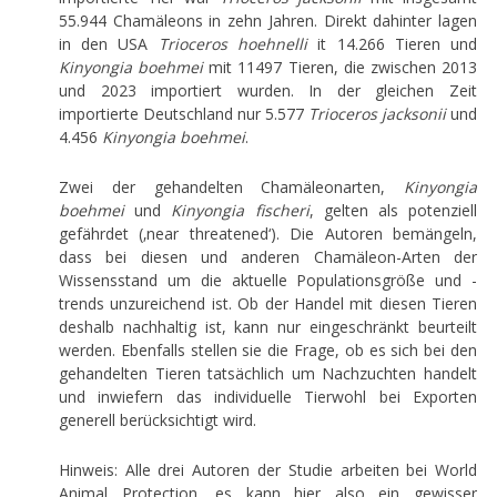
55.944 Chamäleons in zehn Jahren. Direkt dahinter lagen
in den USA
Trioceros hoehnelli
it 14.266 Tieren und
Kinyongia boehmei
mit 11497 Tieren, die zwischen 2013
und 2023 importiert wurden. In der gleichen Zeit
importierte Deutschland nur 5.577
Trioceros jacksonii
und
4.456
Kinyongia boehmei
.
Zwei der gehandelten Chamäleonarten,
Kinyongia
boehmei
und
Kinyongia fischeri
, gelten als potenziell
gefährdet (‚near threatened‘). Die Autoren bemängeln,
dass bei diesen und anderen Chamäleon-Arten der
Wissensstand um die aktuelle Populationsgröße und -
trends unzureichend ist. Ob der Handel mit diesen Tieren
deshalb nachhaltig ist, kann nur eingeschränkt beurteilt
werden. Ebenfalls stellen sie die Frage, ob es sich bei den
gehandelten Tieren tatsächlich um Nachzuchten handelt
und inwiefern das individuelle Tierwohl bei Exporten
generell berücksichtigt wird.
Hinweis: Alle drei Autoren der Studie arbeiten bei World
Animal Protection, es kann hier also ein gewisser