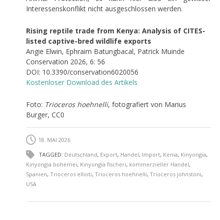
Interessenskonflikt nicht ausgeschlossen werden.
Rising reptile trade from Kenya: Analysis of CITES-
listed captive-bred wildlife exports
Angie Elwin, Ephraim Batungbacal, Patrick Muinde
Conservation 2026, 6: 56
DOI: 10.3390/conservation6020056
Kostenloser Download des Artikels
Foto:
Trioceros hoehnelli
, fotografiert von Marius
Burger, CC0
18. MAI 2026
TAGGED:
Deutschland
,
Export
,
Handel
,
Import
,
Kenia
,
Kinyongia
,
Kinyongia bohemei
,
Kinyongia fischeri
,
kommerzieller Handel
,
Spanien
,
Trioceros ellioti
,
Trioceros hoehnelli
,
Trioceros johnstoni
,
USA