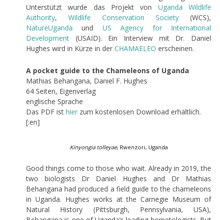
Unterstützt wurde das Projekt von
Uganda
Wildlife
Authority
,
Wildlife
Conservation
Society
(WCS),
NatureUganda
und
US
Agency
for
International
Development
(USAID). Ein Interview mit Dr. Daniel
Hughes wird in Kürze in der
CHAMAELEO
erscheinen.
A pocket guide to the Chameleons of Uganda
Mathias Behangana, Daniel F. Hughes
64 Seiten, Eigenverlag
englische Sprache
Das PDF ist
hier
zum kostenlosen Download erhältlich.
[:en]
Kinyongia tolleyae
, Rwenzori, Uganda
Good things come to those who wait. Already in 2019, the
two biologists Dr Daniel Hughes and Dr Mathias
Behangana had produced a field guide to the chameleons
in Uganda. Hughes works at the Carnegie Museum of
Natural History (Pittsburgh, Pennsylvania, USA),
Behangana is one of Uganda’s leading herpetologists. But