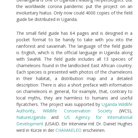
the worldwide corona pandemic put the project on an
involuntary hiatus. Only now could 4000 copies of the field
guide be distributed in Uganda.
The small field guide has 64 pages and is designed in a
pocket format to be handy to take with you into the
rainforest and savannah. The language of the field guide
is English, which is the official language in Uganda along
with Swahili. The field guide includes all 13 species of
chameleons found in the landlocked East African country.
Each species is presented with photos of the chameleons
in their habitat, a distribution map and a detailed
description. There is also a short preface with information
on chameleons in general, for example, that, contrary to
local myths, they are harmless to humans and useful
flycatchers. The project was supported by
Uganda
Wildlife
Authority
,
Wildlife
Conservation
Society
(WCS),
NatureUganda
and
US
Agency
for
International
Development
(USAID. Ein Interview mit Dr. Daniel Hughes
wird in Kürze in der
CHAMAELEO
erscheinen.