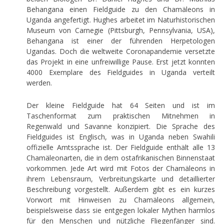
Behangana einen Fieldguide zu den Chamäleons in
Uganda angefertigt. Hughes arbeitet im Naturhistorischen
Museum von Carnegie (Pittsburgh, Pennsylvania, USA),
Behangana ist einer der führenden Herpetologen
Ugandas. Doch die weltweite Coronapandemie versetzte
das Projekt in eine unfreiwillige Pause. Erst jetzt konnten
4000 Exemplare des Fieldguides in Uganda verteilt
werden.
Der kleine Fieldguide hat 64 Seiten und ist im
Taschenformat zum praktischen Mitnehmen in
Regenwald und Savanne konzipiert. Die Sprache des
Fieldguides ist Englisch, was in Uganda neben Swahili
offizielle Amtssprache ist. Der Fieldguide enthält alle 13
Chamäleonarten, die in dem ostafrikanischen Binnenstaat
vorkommen. Jede Art wird mit Fotos der Chamäleons in
ihrem Lebensraum, Verbreitungskarte und detaillierter
Beschreibung vorgestellt. Außerdem gibt es ein kurzes
Vorwort mit Hinweisen zu Chamäleons allgemein,
beispielsweise dass sie entgegen lokaler Mythen harmlos
für den Menschen und nützliche Fliegenfänger sind.