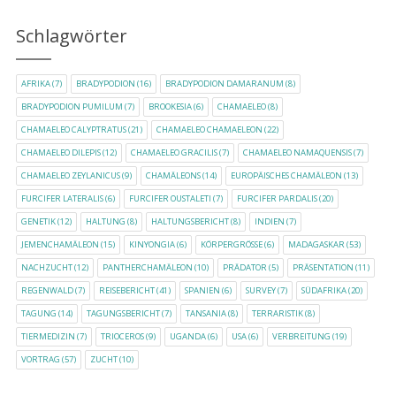
Schlagwörter
AFRIKA
(7)
BRADYPODION
(16)
BRADYPODION DAMARANUM
(8)
BRADYPODION PUMILUM
(7)
BROOKESIA
(6)
CHAMAELEO
(8)
CHAMAELEO CALYPTRATUS
(21)
CHAMAELEO CHAMAELEON
(22)
CHAMAELEO DILEPIS
(12)
CHAMAELEO GRACILIS
(7)
CHAMAELEO NAMAQUENSIS
(7)
CHAMAELEO ZEYLANICUS
(9)
CHAMÄLEONS
(14)
EUROPÄISCHES CHAMÄLEON
(13)
FURCIFER LATERALIS
(6)
FURCIFER OUSTALETI
(7)
FURCIFER PARDALIS
(20)
GENETIK
(12)
HALTUNG
(8)
HALTUNGSBERICHT
(8)
INDIEN
(7)
JEMENCHAMÄLEON
(15)
KINYONGIA
(6)
KÖRPERGRÖSSE
(6)
MADAGASKAR
(53)
NACHZUCHT
(12)
PANTHERCHAMÄLEON
(10)
PRÄDATOR
(5)
PRÄSENTATION
(11)
REGENWALD
(7)
REISEBERICHT
(41)
SPANIEN
(6)
SURVEY
(7)
SÜDAFRIKA
(20)
TAGUNG
(14)
TAGUNGSBERICHT
(7)
TANSANIA
(8)
TERRARISTIK
(8)
TIERMEDIZIN
(7)
TRIOCEROS
(9)
UGANDA
(6)
USA
(6)
VERBREITUNG
(19)
VORTRAG
(57)
ZUCHT
(10)