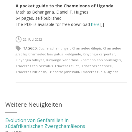
A pocket guide to the Chameleons of Uganda
Mathias Behangana, Daniel F. Hughes
64 pages, self-published
The PDF is available for free download
here
.[:]
22. JULI 2022
TAGGED:
Bucherscheinungen
,
Chamaeleo dilepis
,
Chamaeleo
gracilis
,
Chamaeleo laevigatus
,
Fieldguide
,
Kinyongia carpenter
,
Kinyongia tolleyae
,
Kinyongia xenorhina
,
Rhampholeon boulengeri
,
Trioceros conirostratus
,
Trioceros ellioti
,
Trioceros hoehnelli
,
Trioceros ituriensis
,
Trioceros johnstoni
,
Trioceros rudis
,
Uganda
Weitere Neuigkeiten
Evolution von Genfamilien in
südafrikanischen Zwergchamäleons