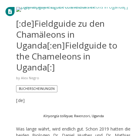
[:de]Fieldguide zu den
Chamäleons in
Uganda[:en]Fieldguide to
the Chameleons in
Uganda[:]
by
Alex Negro
BUCHERSCHEINUNGEN
[:de]
Kinyongia tolleyae
, Rwenzori, Uganda
Was lange währt, wird endlich gut. Schon 2019 hatten die
beiden Biologen Dr. Daniel Hughes und Dr. Mathias