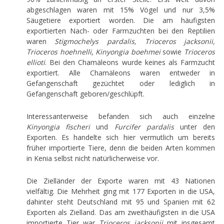
abgeschlagen waren mit 15% Vögel und nur 3,5%
Säugetiere exportiert worden. Die am häufigsten
exportierten Nach- oder Farmzuchten bei den Reptilien
waren
Stigmochelys pardalis, Trioceros jacksonii,
Trioceros hoehnelli
,
Kinyongia boehmei
sowie
Trioceros
ellioti
. Bei den Chamäleons wurde keines als Farmzucht
exportiert. Alle Chamäleons waren entweder in
Gefangenschaft gezüchtet oder lediglich in
Gefangenschaft geboren/geschlüpft.
Interessanterweise befanden sich auch einzelne
Kinyongia fischeri
und
Furcifer pardalis
unter den
Exporten. Es handelte sich hier vermutlich um bereits
früher importierte Tiere, denn die beiden Arten kommen
in Kenia selbst nicht natürlicherweise vor.
Die Zielländer der Exporte waren mit 43 Nationen
vielfältig. Die Mehrheit ging mit 177 Exporten in die USA,
dahinter steht Deutschland mit 95 und Spanien mit 62
Exporten als Zielland. Das am zweithäufigsten in die USA
importierte Tier war
Trioceros jacksonii
mit insgesamt