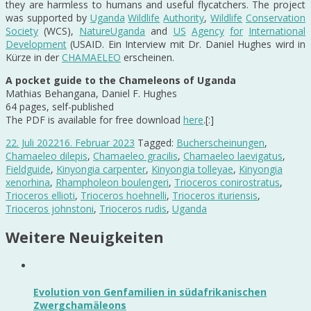
they are harmless to humans and useful flycatchers. The project
was supported by
Uganda
Wildlife
Authority
,
Wildlife
Conservation
Society
(WCS),
NatureUganda
and
US
Agency
for
International
Development
(USAID. Ein Interview mit Dr. Daniel Hughes wird in
Kürze in der
CHAMAELEO
erscheinen.
A pocket guide to the Chameleons of Uganda
Mathias Behangana, Daniel F. Hughes
64 pages, self-published
The PDF is available for free download
here
.[:]
22. Juli 2022
16. Februar 2023
Tagged:
Bucherscheinungen
,
Chamaeleo dilepis
,
Chamaeleo gracilis
,
Chamaeleo laevigatus
,
Fieldguide
,
Kinyongia carpenter
,
Kinyongia tolleyae
,
Kinyongia
xenorhina
,
Rhampholeon boulengeri
,
Trioceros conirostratus
,
Trioceros ellioti
,
Trioceros hoehnelli
,
Trioceros ituriensis
,
Trioceros johnstoni
,
Trioceros rudis
,
Uganda
Weitere Neuigkeiten
Evolution von Genfamilien in südafrikanischen
Zwergchamäleons