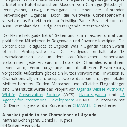
arbeitet im Naturhistorischen Museum von Carnegie (Pittsburgh,
Pennsylvania, USA), Behangana ist einer der führenden
Herpetologen Ugandas. Doch die weltweite Coronapandemie
versetzte das Projekt in eine unfreiwillige Pause. Erst jetzt konnten
4000 Exemplare des Fieldguides in Uganda verteilt werden.
Der kleine Fieldguide hat 64 Seiten und ist im Taschenformat zum
praktischen Mitnehmen in Regenwald und Savanne konzipiert. Die
Sprache des Fieldguides ist Englisch, was in Uganda neben Swahili
offizielle Amtssprache ist. Der Fieldguide enthält alle 13
Chamäleonarten, die in dem ostafrikanischen Binnenstaat
vorkommen. Jede Art wird mit Fotos der Chamäleons in ihrem
Lebensraum, Verbreitungskarte und detaillierter Beschreibung
vorgestellt. Außerdem gibt es ein kurzes Vorwort mit Hinweisen zu
Chamäleons allgemein, beispielsweise dass sie entgegen lokaler
Mythen harmlos für den Menschen und nützliche Fliegenfänger
sind. Unterstützt wurde das Projekt von
Uganda
Wildlife
Authority
,
Wildlife
Conservation
Society
(WCS),
NatureUganda
und
US
Agency
for
International
Development
(USAID). Ein Interview mit
Dr. Daniel Hughes wird in Kürze in der
CHAMAELEO
erscheinen.
A pocket guide to the Chameleons of Uganda
Mathias Behangana, Daniel F. Hughes
64 Seiten, Eigenverlag