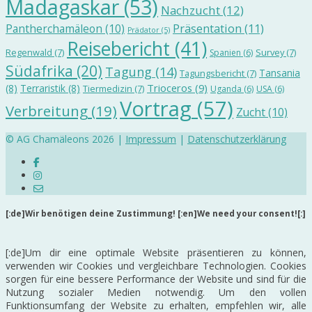
Madagaskar
(53)
Nachzucht
(12)
Präsentation
(11)
Pantherchamäleon
(10)
Prädator
(5)
Reisebericht
(41)
Regenwald
(7)
Survey
(7)
Spanien
(6)
Südafrika
(20)
Tagung
(14)
Tansania
Tagungsbericht
(7)
Trioceros
(9)
(8)
Terraristik
(8)
Tiermedizin
(7)
Uganda
(6)
USA
(6)
Vortrag
(57)
Verbreitung
(19)
Zucht
(10)
© AG Chamäleons 2026 |
Impressum
|
Datenschutzerklärung
[:de]Wir benötigen deine Zustimmung! [:en]We need your consent![:]
[:de]Um dir eine optimale Website präsentieren zu können,
verwenden wir Cookies und vergleichbare Technologien. Cookies
sorgen für eine bessere Performance der Website und sind für die
Nutzung sozialer Medien notwendig. Um den vollen
Funktionsumfang der Website zu erhalten, empfehlen wir, alle