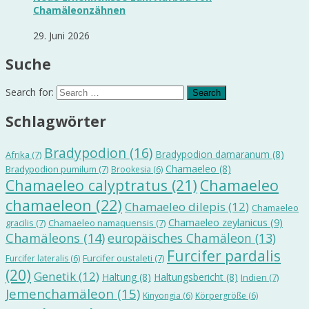
Chamäleonzähnen
29. Juni 2026
Suche
Search for:
Schlagwörter
Bradypodion
(16)
Bradypodion damaranum
(8)
Afrika
(7)
Chamaeleo
(8)
Bradypodion pumilum
(7)
Brookesia
(6)
Chamaeleo calyptratus
(21)
Chamaeleo
chamaeleon
(22)
Chamaeleo dilepis
(12)
Chamaeleo
Chamaeleo zeylanicus
(9)
gracilis
(7)
Chamaeleo namaquensis
(7)
Chamäleons
(14)
europäisches Chamäleon
(13)
Furcifer pardalis
Furcifer oustaleti
(7)
Furcifer lateralis
(6)
(20)
Genetik
(12)
Haltung
(8)
Haltungsbericht
(8)
Indien
(7)
Jemenchamäleon
(15)
Kinyongia
(6)
Körpergröße
(6)