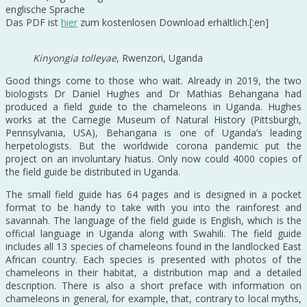
englische Sprache
Das PDF ist
hier
zum kostenlosen Download erhältlich.[:en]
Kinyongia tolleyae
, Rwenzori, Uganda
Good things come to those who wait. Already in 2019, the two
biologists Dr Daniel Hughes and Dr Mathias Behangana had
produced a field guide to the chameleons in Uganda. Hughes
works at the Carnegie Museum of Natural History (Pittsburgh,
Pennsylvania, USA), Behangana is one of Uganda’s leading
herpetologists. But the worldwide corona pandemic put the
project on an involuntary hiatus. Only now could 4000 copies of
the field guide be distributed in Uganda.
The small field guide has 64 pages and is designed in a pocket
format to be handy to take with you into the rainforest and
savannah. The language of the field guide is English, which is the
official language in Uganda along with Swahili. The field guide
includes all 13 species of chameleons found in the landlocked East
African country. Each species is presented with photos of the
chameleons in their habitat, a distribution map and a detailed
description. There is also a short preface with information on
chameleons in general, for example, that, contrary to local myths,