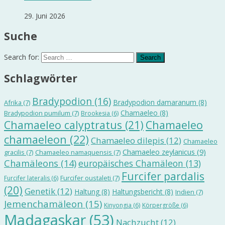
29. Juni 2026
Suche
Search for:
Schlagwörter
Bradypodion
(16)
Bradypodion damaranum
(8)
Afrika
(7)
Chamaeleo
(8)
Bradypodion pumilum
(7)
Brookesia
(6)
Chamaeleo calyptratus
(21)
Chamaeleo
chamaeleon
(22)
Chamaeleo dilepis
(12)
Chamaeleo
Chamaeleo zeylanicus
(9)
gracilis
(7)
Chamaeleo namaquensis
(7)
Chamäleons
(14)
europäisches Chamäleon
(13)
Furcifer pardalis
Furcifer oustaleti
(7)
Furcifer lateralis
(6)
(20)
Genetik
(12)
Haltung
(8)
Haltungsbericht
(8)
Indien
(7)
Jemenchamäleon
(15)
Kinyongia
(6)
Körpergröße
(6)
Madagaskar
(53)
Nachzucht
(12)