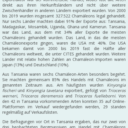
direkt aus ihren Herkunftsländern und nicht über weitere
Zwischenhändler in anderen Ländern exportiert wurden. Von 2000
bis 2019 wurden insgesamt 327.522 Chamäleons legal gehandelt.
Nur sechs Länder machten dabei 91% der Exporte aus: Tansania,
Madagaskar, Mosambik, Uganda, Ghana und Kamerun. Tansania
war das Land, aus dem mit 34% aller Exporte die meisten
Chamäleons gehandelt wurden. Das Land, in das die meisten
Chamäleonexporte gingen, waren die USA mit 46%. Die USA
bekamen damit von 2000 bis 2019 fast die Hälfte aller
Chamäleons weltweit, die unter CITES gehandelt wurden. Weitere
Länder mit relativ hohen Zahlen an Chamäleon-Importen waren
Japan (13%) und Deutschland (10%).
Aus Tansania waren sechs Chamäleon-Arten besonders begehrt.
Sie machten gemeinsam 85% des Handels mit Chamäleons im
genannten Zeitraum aus. Am häufigsten wurden
Kinyongia
fischeri
und
Kinyongia tavetana
exportiert, gefolgt von
Trioceros
werneri
,
Trioceros deremensis
and
Trioceros fuelleborni
. Von
den 42 in Tansania vorkommenden Arten konnten 35 auf Online-
Plattformen im Verkauf wiedergefunden werden, 29 standen
regelmäßig auf Verkaufslisten.
Die Befragungen vor Ort in Tansania ergaben, das nur zwei von
drei beobachteten Bergmassiven am Handel mit Chamäleons