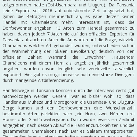
teilgenommen hatte (Ost-Usambara und Uluguru). Da Tansania
seine Exporte seit 2016 auf unbestimmte Zeit ausgesetzt hat,
gaben die Befragten mehrheitlich an, es gäbe derzeit keinen
Handel mit Chamäleons mehr. Interessant ist, dass die
Dorfbewohner angaben, 13 Arten zum Handel gesammelt zu
haben, davon jedoch 7 Arten nie auf den offiziellen Exporten für
Tansania auftauchten. Auch die Antworten auf die Frage, wieviele
Chamäleons welcher Art gehandelt wurden, unterschieden sich in
der Wahrnehmung der lokalen Bevölkerung deutlich von den
offiziellen Zahlen: Während die Einwohner „Tausende“
Chamäleons mit einem Horn als angeblich jährlich gesammelt
angaben, wurden davon lediglich sehr vereinzelte tatsächlich
exportiert. Hier gibt es möglicherweise auch eine starke Divergenz
durch mangelnde Artdifferenzierung.
Handelswege in Tansania konnten durch die Interviews recht gut
nachvollzogen werden. Generell war es bisher wohl so, dass
Händler aus Muheza und Morogoro in die Usambaa- und Uluguru-
Berge kamen und den Dorfbewohnern eine Wunschanzahl
bestimmter Arten (selektiert nach „ein Horn, zwei Hörner, drei
Hörner oder Giant“) weitergaben. Dazu wurde jewiels ein Zeitlimit
angegeben, nach dessen Ablauf die Händler zurückkehrten und die
gesammelten Chamäleons nach Dar es Salaam transportierten.
Ein Händler konnte intensiver befragt werden und gab an, dass