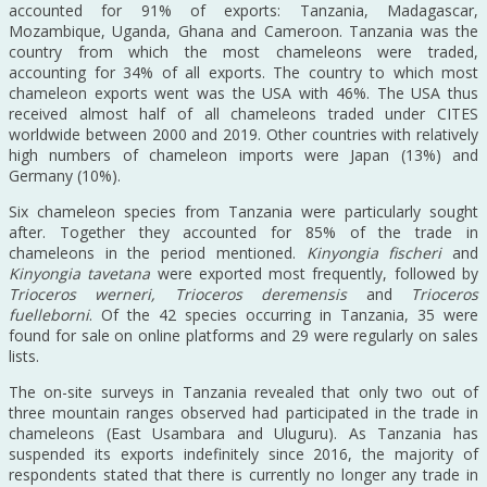
accounted for 91% of exports: Tanzania, Madagascar,
Mozambique, Uganda, Ghana and Cameroon. Tanzania was the
country from which the most chameleons were traded,
accounting for 34% of all exports. The country to which most
chameleon exports went was the USA with 46%. The USA thus
received almost half of all chameleons traded under CITES
worldwide between 2000 and 2019. Other countries with relatively
high numbers of chameleon imports were Japan (13%) and
Germany (10%).
Six chameleon species from Tanzania were particularly sought
after. Together they accounted for 85% of the trade in
chameleons in the period mentioned.
Kinyongia fischeri
and
Kinyongia tavetana
were exported most frequently, followed by
Trioceros werneri, Trioceros deremensis
and
Trioceros
fuelleborni
. Of the 42 species occurring in Tanzania, 35 were
found for sale on online platforms and 29 were regularly on sales
lists.
The on-site surveys in Tanzania revealed that only two out of
three mountain ranges observed had participated in the trade in
chameleons (East Usambara and Uluguru). As Tanzania has
suspended its exports indefinitely since 2016, the majority of
respondents stated that there is currently no longer any trade in