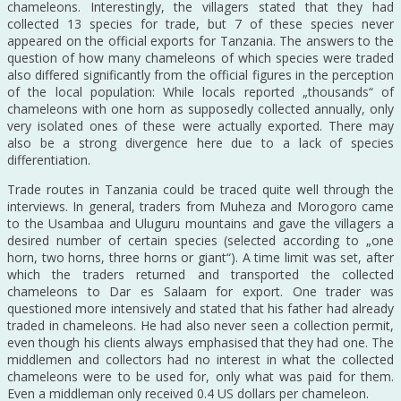
chameleons. Interestingly, the villagers stated that they had
collected 13 species for trade, but 7 of these species never
appeared on the official exports for Tanzania. The answers to the
question of how many chameleons of which species were traded
also differed significantly from the official figures in the perception
of the local population: While locals reported „thousands“ of
chameleons with one horn as supposedly collected annually, only
very isolated ones of these were actually exported. There may
also be a strong divergence here due to a lack of species
differentiation.
Trade routes in Tanzania could be traced quite well through the
interviews. In general, traders from Muheza and Morogoro came
to the Usambaa and Uluguru mountains and gave the villagers a
desired number of certain species (selected according to „one
horn, two horns, three horns or giant“). A time limit was set, after
which the traders returned and transported the collected
chameleons to Dar es Salaam for export. One trader was
questioned more intensively and stated that his father had already
traded in chameleons. He had also never seen a collection permit,
even though his clients always emphasised that they had one. The
middlemen and collectors had no interest in what the collected
chameleons were to be used for, only what was paid for them.
Even a middleman only received 0.4 US dollars per chameleon.