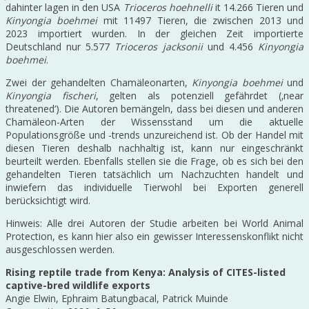
dahinter lagen in den USA
Trioceros hoehnelli
it 14.266 Tieren und
Kinyongia boehmei
mit 11497 Tieren, die zwischen 2013 und
2023 importiert wurden. In der gleichen Zeit importierte
Deutschland nur 5.577
Trioceros jacksonii
und 4.456
Kinyongia
boehmei
.
Zwei der gehandelten Chamäleonarten,
Kinyongia boehmei
und
Kinyongia fischeri
, gelten als potenziell gefährdet (‚near
threatened‘). Die Autoren bemängeln, dass bei diesen und anderen
Chamäleon-Arten der Wissensstand um die aktuelle
Populationsgröße und -trends unzureichend ist. Ob der Handel mit
diesen Tieren deshalb nachhaltig ist, kann nur eingeschränkt
beurteilt werden. Ebenfalls stellen sie die Frage, ob es sich bei den
gehandelten Tieren tatsächlich um Nachzuchten handelt und
inwiefern das individuelle Tierwohl bei Exporten generell
berücksichtigt wird.
Hinweis: Alle drei Autoren der Studie arbeiten bei World Animal
Protection, es kann hier also ein gewisser Interessenskonflikt nicht
ausgeschlossen werden.
Rising reptile trade from Kenya: Analysis of CITES-listed
captive-bred wildlife exports
Angie Elwin, Ephraim Batungbacal, Patrick Muinde