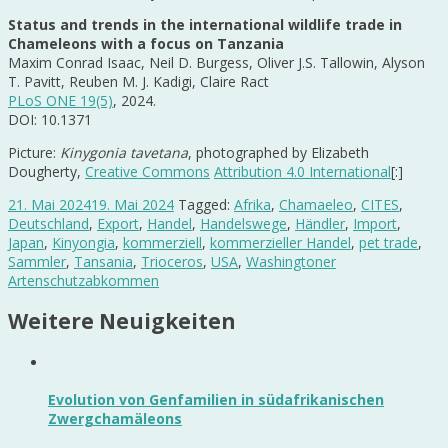
Status and trends in the international wildlife trade in
Chameleons with a focus on Tanzania
Maxim Conrad Isaac, Neil D. Burgess, Oliver J.S. Tallowin, Alyson
T. Pavitt, Reuben M. J. Kadigi, Claire Ract
PLoS ONE 19(5)
, 2024.
DOI: 10.1371
Picture:
Kinygonia tavetana
, photographed by Elizabeth
Dougherty,
Creative Commons
Attribution 4.0 International
[:]
21. Mai 2024
19. Mai 2024
Tagged:
Afrika
,
Chamaeleo
,
CITES
,
Deutschland
,
Export
,
Handel
,
Handelswege
,
Händler
,
Import
,
Japan
,
Kinyongia
,
kommerziell
,
kommerzieller Handel
,
pet trade
,
Sammler
,
Tansania
,
Trioceros
,
USA
,
Washingtoner
Artenschutzabkommen
Weitere Neuigkeiten
Evolution von Genfamilien in südafrikanischen
Zwergchamäleons