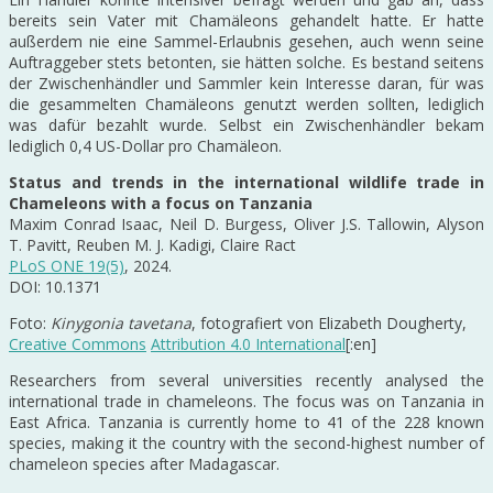
bereits sein Vater mit Chamäleons gehandelt hatte. Er hatte
außerdem nie eine Sammel-Erlaubnis gesehen, auch wenn seine
Auftraggeber stets betonten, sie hätten solche. Es bestand seitens
der Zwischenhändler und Sammler kein Interesse daran, für was
die gesammelten Chamäleons genutzt werden sollten, lediglich
was dafür bezahlt wurde. Selbst ein Zwischenhändler bekam
lediglich 0,4 US-Dollar pro Chamäleon.
Status and trends in the international wildlife trade in
Chameleons with a focus on Tanzania
Maxim Conrad Isaac, Neil D. Burgess, Oliver J.S. Tallowin, Alyson
T. Pavitt, Reuben M. J. Kadigi, Claire Ract
PLoS ONE 19(5)
, 2024.
DOI: 10.1371
Foto:
Kinygonia tavetana
, fotografiert von Elizabeth Dougherty,
Creative Commons
Attribution 4.0 International
[:en]
Researchers from several universities recently analysed the
international trade in chameleons. The focus was on Tanzania in
East Africa. Tanzania is currently home to 41 of the 228 known
species, making it the country with the second-highest number of
chameleon species after Madagascar.