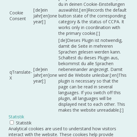
du in deinen Cookie-Einstellungen
[:de]ein
auswählst.[:en]Records the default
Cookie
Jahr[:en]one
button state of the corresponding
Consent
year[:]
category & the status of CCPA. It
works only in coordination with
the primary cookie.[:]
[:de]Dieses Plugin ist notwendig,
damit die Seite in mehreren
Sprachen gelesen werden kann.
Schaltest du dieses Plugin aus,
bekommst du alle Sprachen
[:de]ein
nebeneinander angezeigt. Damit
qTranslate-
Jahr[:en]one
wird die Website unlesbar.[:en]This
X
year[:]
plugin is necessary so that the
page can be read in several
languages. If you switch off this
plugin, all languages will be
displayed next to each other. This
makes the website unreadable.[:]
Statistik
Statistik
Analytical cookies are used to understand how visitors
interact with the website. These cookies help provide