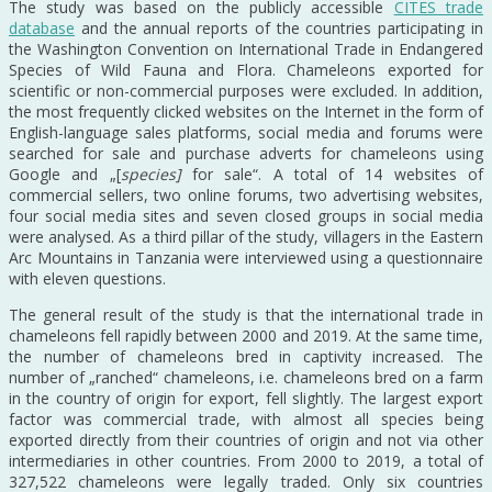
The study was based on the publicly accessible
CITES trade
database
and the annual reports of the countries participating in
the Washington Convention on International Trade in Endangered
Species of Wild Fauna and Flora. Chameleons exported for
scientific or non-commercial purposes were excluded. In addition,
the most frequently clicked websites on the Internet in the form of
English-language sales platforms, social media and forums were
searched for sale and purchase adverts for chameleons using
Google and „[
species]
for sale“. A total of 14 websites of
commercial sellers, two online forums, two advertising websites,
four social media sites and seven closed groups in social media
were analysed. As a third pillar of the study, villagers in the Eastern
Arc Mountains in Tanzania were interviewed using a questionnaire
with eleven questions.
The general result of the study is that the international trade in
chameleons fell rapidly between 2000 and 2019. At the same time,
the number of chameleons bred in captivity increased. The
number of „ranched“ chameleons, i.e. chameleons bred on a farm
in the country of origin for export, fell slightly. The largest export
factor was commercial trade, with almost all species being
exported directly from their countries of origin and not via other
intermediaries in other countries. From 2000 to 2019, a total of
327,522 chameleons were legally traded. Only six countries