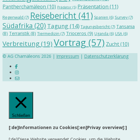
Präsentation
(11)
Pantherchamäleon
(10)
Prädator
(5)
Reisebericht
(41)
Regenwald
(7)
Survey
(7)
Spanien
(6)
Südafrika
(20)
Tagung
(14)
Tansania
Tagungsbericht
(7)
Trioceros
(9)
(8)
Terraristik
(8)
Tiermedizin
(7)
Uganda
(6)
USA
(6)
Vortrag
(57)
Verbreitung
(19)
Zucht
(10)
© AG Chamäleons 2026 |
Impressum
|
Datenschutzerklärung
Schließen
[:de]Informationen zu Cookies[:en]Privay overview[:]
[:de]Diese Website verwendet Cookies, um die Website