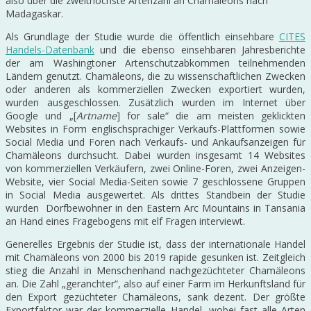
also über die zweithöchste Artenzahl an Chamäleons nach
Madagaskar.
Als Grundlage der Studie wurde die öffentlich einsehbare
CITES
Handels-Datenbank
und die ebenso einsehbaren Jahresberichte
der am Washingtoner Artenschutzabkommen teilnehmenden
Ländern genutzt. Chamäleons, die zu wissenschaftlichen Zwecken
oder anderen als kommerziellen Zwecken exportiert wurden,
wurden ausgeschlossen. Zusätzlich wurden im Internet über
Google und „[
Artname
] for sale“ die am meisten geklickten
Websites in Form englischsprachiger Verkaufs-Plattformen sowie
Social Media und Foren nach Verkaufs- und Ankaufsanzeigen für
Chamäleons durchsucht. Dabei wurden insgesamt 14 Websites
von kommerziellen Verkäufern, zwei Online-Foren, zwei Anzeigen-
Website, vier Social Media-Seiten sowie 7 geschlossene Gruppen
in Social Media ausgewertet. Als drittes Standbein der Studie
wurden Dorfbewohner in den Eastern Arc Mountains in Tansania
an Hand eines Fragebogens mit elf Fragen interviewt.
Generelles Ergebnis der Studie ist, dass der internationale Handel
mit Chamäleons von 2000 bis 2019 rapide gesunken ist. Zeitgleich
stieg die Anzahl in Menschenhand nachgezüchteter Chamäleons
an. Die Zahl „geranchter“, also auf einer Farm im Herkunftsland für
den Export gezüchteter Chamäleons, sank dezent. Der größte
Exportfaktor war der kommerzielle Handel, wobei fast alle Arten