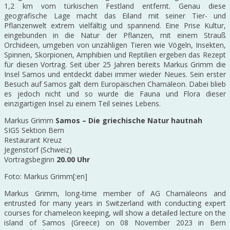
1,2 km vom türkischen Festland entfernt. Genau diese
geografische Lage macht das Eiland mit seiner Tier- und
Pflanzenwelt extrem vielfältig und spannend. Eine Prise Kultur,
eingebunden in die Natur der Pflanzen, mit einem Strauß
Orchideen, umgeben von unzähligen Tieren wie Vögeln, Insekten,
Spinnen, Skorpionen, Amphibien und Reptilien ergeben das Rezept
für diesen Vortrag. Seit über 25 Jahren bereits Markus Grimm die
Insel Samos und entdeckt dabei immer wieder Neues. Sein erster
Besuch auf Samos galt dem Europäischen Chamäleon. Dabei blieb
es jedoch nicht und so wurde die Fauna und Flora dieser
einzigartigen Insel zu einem Teil seines Lebens.
Markus Grimm
Samos – Die griechische Natur hautnah
SIGS Sektion Bern
Restaurant Kreuz
Jegenstorf (Schweiz)
Vortragsbeginn
20.00 Uhr
Foto: Markus Grimm[:en]
Markus Grimm, long-time member of AG Chamäleons and
entrusted for many years in Switzerland with conducting expert
courses for chameleon keeping, will show a detailed lecture on the
island of Samos (Greece) on 08 November 2023 in Bern