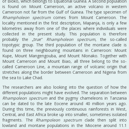
of Bioko, which belongs to Equatorial Guinea. A second population
is found on Mount Cameroon, an active volcano in western
Cameroon not far from the Gulf of Guinea. The type specimen of
Rhampholeon spectrum
comes from Mount Cameroon. The
locality mentioned in the first description, Mapanja, is only a few
kilometres away from one of the places where individuals were
collected in the present study. This population is therefore
probably the „true“
Rhampholeon spectrum
, the so-called
topotypic group. The third population of the montane clade is
found on three neighbouring mountains in Cameroon: Mount
Kupe, Mount Mangengouba, and Mount Nlonako. Together with
Mount Cameroon and Mount Biao, all three belong to the so-
called Cameroon Line, a mountain range of volcanic origin that
stretches along the border between Cameroon and Nigeria from
the sea to Lake Chad.
The researchers are also looking into the question of how the
different populations might have evolved. The separation between
Rhampoleon spectrum
and the pygmy chameleons in Tanzania
can be dated to the late Eocene around 40 million years ago.
During this time, the previously continuous rainforests in West,
Central, and East Africa broke up into smaller, sometimes isolated
fragments. The
Rhampoleon spectrum
clade then split into
lowland and montane populations in the Miocene around 11.1