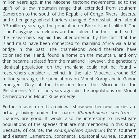
million years ago. In the Miocene, tectonic movements led to the
uplift of a low mountain range that extended from southern
Cameroon to the south of the Republic of Congo. Rivers, deserts,
and other geographical barriers changed. Somewhat later, about
9.3 million years ago, the population on Bioko Island split off. The
island’s pygmy chameleons are thus older than the island itself –
the researchers explain this phenomenon by the fact that the
island must have been connected to mainland Africa via a land
bridge in the past. The chameleons would therefore have
colonised the island, found a home on the mountain, and only
then became isolated from the mainland. However, the genetically
identical population on the mainland could not be found –
researchers consider it extinct. In the late Miocene, around 6.9
million years ago, the populations on Mount Korup and in Gabon
emerged. Only at the transition from the Miocene to the
Pleistocene, 5.2 million years ago, did the populations on Mount
Cameroon and Mount Kupe emerge.
Further research on this topic will show whether new species are
actually hiding under the name
Rhampholeon spectrum
–
chances are good. It would also be interesting to investigate
populations of the species that are not mentioned in this study.
Because, of course, the
Rhampholeon spectrum
from southern
and eastern Cameroon, continental Equatorial Guinea, southern