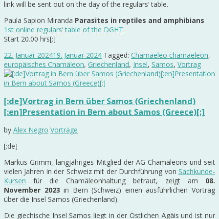
link will be sent out on the day of the regulars‘ table.
Paula Sapion Miranda
Parasites in reptiles and amphibians
1st online regulars‘ table of the DGHT
Start 20.00 hrs[:]
22. Januar 2024
19. Januar 2024
Tagged:
Chamaeleo chamaeleon
,
europäisches Chamäleon
,
Griechenland
,
Insel
,
Samos
,
Vortrag
[:de]Vortrag in Bern über Samos (Griechenland)
[:en]Presentation in Bern about Samos (Greece)[:]
by
Alex Negro
Vorträge
[:de]
Markus Grimm, langjähriges Mitglied der AG Chamäleons und seit
vielen Jahren in der Schweiz mit der Durchführung von
Sachkunde-
Kursen
für die Chamäleonhaltung betraut, zeigt am
08.
November 2023
in Bern (Schweiz) einen ausführlichen Vortrag
über die Insel Samos (Griechenland).
Die giechische Insel Samos liegt in der Östlichen Ägäis und ist nur