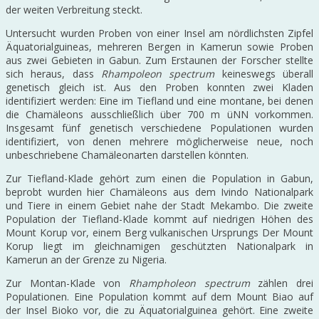
der weiten Verbreitung steckt.
Untersucht wurden Proben von einer Insel am nördlichsten Zipfel
Äquatorialguineas, mehreren Bergen in Kamerun sowie Proben
aus zwei Gebieten in Gabun. Zum Erstaunen der Forscher stellte
sich heraus, dass
Rhampoleon spectrum
keineswegs überall
genetisch gleich ist. Aus den Proben konnten zwei Kladen
identifiziert werden: Eine im Tiefland und eine montane, bei denen
die Chamäleons ausschließlich über 700 m üNN vorkommen.
Insgesamt fünf genetisch verschiedene Populationen wurden
identifiziert, von denen mehrere möglicherweise neue, noch
unbeschriebene Chamäleonarten darstellen könnten.
Zur Tiefland-Klade gehört zum einen die Population in Gabun,
beprobt wurden hier Chamäleons aus dem Ivindo Nationalpark
und Tiere in einem Gebiet nahe der Stadt Mekambo. Die zweite
Population der Tiefland-Klade kommt auf niedrigen Höhen des
Mount Korup vor, einem Berg vulkanischen Ursprungs Der Mount
Korup liegt im gleichnamigen geschützten Nationalpark in
Kamerun an der Grenze zu Nigeria.
Zur Montan-Klade von
Rhampholeon spectrum
zählen drei
Populationen. Eine Population kommt auf dem Mount Biao auf
der Insel Bioko vor, die zu Äquatorialguinea gehört. Eine zweite