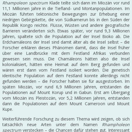
Rhampoleon spectrum
Klade teilte sich dann im Miozän vor rund
11,1 Millionen Jahre in die Tiefland- und Montanpopulationen. Im
Miozän führten tektonische Bewegungen zur Erhebung einer
niedrigen Gebirgskette, die von Südkamerun bis in den Süden der
Republik Kongo reichte. Flüsse, Wüsten und andere geografische
Barrieren veränderten sich. Etwas später, vor rund 9,3 Millionen
Jahren, spaltete sich die Population auf der Insel Bioko ab. Die
Erdchamäleons der Insel sind damit älter als die Insel selbst – die
Forscher erklären dieses Phänomen damit, dass die Insel früher
über eine Landbrücke mit dem Festland Afrikas verbunden
gewesen sein muss. Die Chamäleons hätten also die Insel
kolonialisiert, hätten eine Heimat auf dem Berg gefunden und
wären erst dann vom Festland isoliert worden. Die genetisch
identische Population auf dem Festland konnte allerdings nicht
gefunden werden – die Forscher halten sie für ausgestorben. Im
späten Miozän, vor rund 6,9 Millionen Jahren, entstanden die
Populationen auf Mount Korup und in Gabun. Erst am Übergang
vom Miozän ins Pleistozän, vor 5,2 Millionen Jahren, entstanden
dann die Populationen auf dem Mount Cameroon und Mount
Kupe.
Weiterführende Forschung zu diesem Thema wird zeigen, ob sich
tatsächlich neue Arten unter dem Namen
Rhampholeon
spectrum
verstecken – die Chancen dafür stehen gut. Interessant