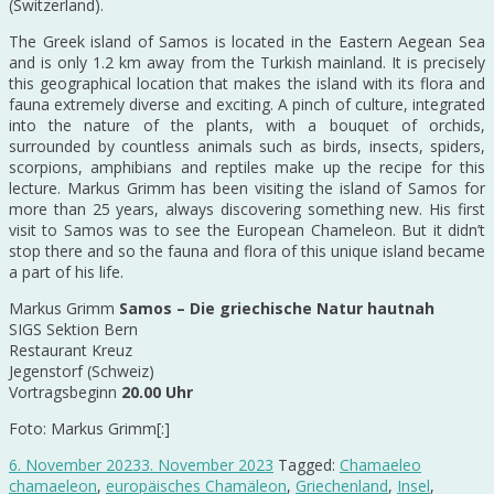
(Switzerland).
The Greek island of Samos is located in the Eastern Aegean Sea
and is only 1.2 km away from the Turkish mainland. It is precisely
this geographical location that makes the island with its flora and
fauna extremely diverse and exciting. A pinch of culture, integrated
into the nature of the plants, with a bouquet of orchids,
surrounded by countless animals such as birds, insects, spiders,
scorpions, amphibians and reptiles make up the recipe for this
lecture. Markus Grimm has been visiting the island of Samos for
more than 25 years, always discovering something new. His first
visit to Samos was to see the European Chameleon. But it didn’t
stop there and so the fauna and flora of this unique island became
a part of his life.
Markus Grimm
Samos – Die griechische Natur hautnah
SIGS Sektion Bern
Restaurant Kreuz
Jegenstorf (Schweiz)
Vortragsbeginn
20.00 Uhr
Foto: Markus Grimm[:]
6. November 2023
3. November 2023
Tagged:
Chamaeleo
chamaeleon
,
europäisches Chamäleon
,
Griechenland
,
Insel
,