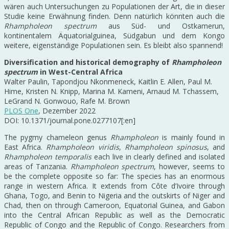
wären auch Untersuchungen zu Populationen der Art, die in dieser
Studie keine Erwähnung finden. Denn natürlich könnten auch die
Rhampholeon spectrum
aus Süd- und Ostkamerun,
kontinentalem Äquatorialguinea, Südgabun und dem Kongo
weitere, eigenständige Populationen sein. Es bleibt also spannend!
Diversification and historical demography of
Rhampholeon
spectrum
in West-Central Africa
Walter Paulin, Tapondjou Nkonmeneck, Kaitlin E. Allen, Paul M.
Hime, Kristen N. Knipp, Marina M. Kameni, Arnaud M. Tchassem,
LeGrand N. Gonwouo, Rafe M. Brown
PLOS One
, Dezember 2022
DOI: 10.1371/journal.pone.0277107[:en]
The pygmy chameleon genus
Rhampholeon
is mainly found in
East Africa.
Rhampholeon viridis
,
Rhampholeon spinosus
, and
Rhampholeon temporalis
each live in clearly defined and isolated
areas of Tanzania.
Rhampholeon spectrum
, however, seems to
be the complete opposite so far: The species has an enormous
range in western Africa. It extends from Côte d’Ivoire through
Ghana, Togo, and Benin to Nigeria and the outskirts of Niger and
Chad, then on through Cameroon, Equatorial Guinea, and Gabon
into the Central African Republic as well as the Democratic
Republic of Congo and the Republic of Congo. Researchers from