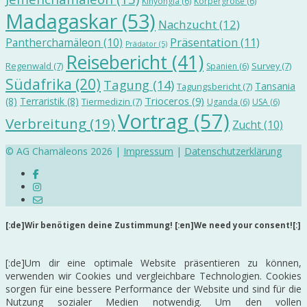
Kinyongia
(6)
Körpergröße
(6)
Madagaskar
(53)
Nachzucht
(12)
Präsentation
(11)
Pantherchamäleon
(10)
Prädator
(5)
Reisebericht
(41)
Regenwald
(7)
Survey
(7)
Spanien
(6)
Südafrika
(20)
Tagung
(14)
Tansania
Tagungsbericht
(7)
Trioceros
(9)
(8)
Terraristik
(8)
Tiermedizin
(7)
Uganda
(6)
USA
(6)
Vortrag
(57)
Verbreitung
(19)
Zucht
(10)
© AG Chamäleons 2026 |
Impressum
|
Datenschutzerklärung
[:de]Wir benötigen deine Zustimmung! [:en]We need your consent![:]
[:de]Um dir eine optimale Website präsentieren zu können,
verwenden wir Cookies und vergleichbare Technologien. Cookies
sorgen für eine bessere Performance der Website und sind für die
Nutzung sozialer Medien notwendig. Um den vollen