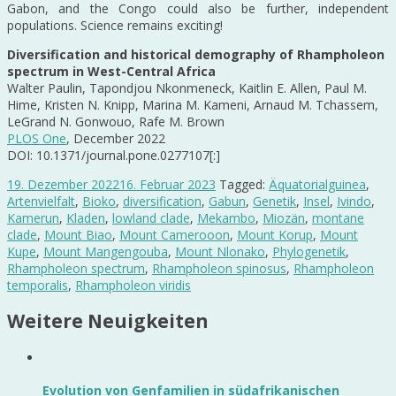
Gabon, and the Congo could also be further, independent
populations. Science remains exciting!
Diversification and historical demography of Rhampholeon
spectrum in West-Central Africa
Walter Paulin, Tapondjou Nkonmeneck, Kaitlin E. Allen, Paul M.
Hime, Kristen N. Knipp, Marina M. Kameni, Arnaud M. Tchassem,
LeGrand N. Gonwouo, Rafe M. Brown
PLOS One
, December 2022
DOI: 10.1371/journal.pone.0277107[:]
19. Dezember 2022
16. Februar 2023
Tagged:
Äquatorialguinea
,
Artenvielfalt
,
Bioko
,
diversification
,
Gabun
,
Genetik
,
Insel
,
Ivindo
,
Kamerun
,
Kladen
,
lowland clade
,
Mekambo
,
Miozän
,
montane
clade
,
Mount Biao
,
Mount Camerooon
,
Mount Korup
,
Mount
Kupe
,
Mount Mangengouba
,
Mount Nlonako
,
Phylogenetik
,
Rhampholeon spectrum
,
Rhampholeon spinosus
,
Rhampholeon
temporalis
,
Rhampholeon viridis
Weitere Neuigkeiten
Evolution von Genfamilien in südafrikanischen