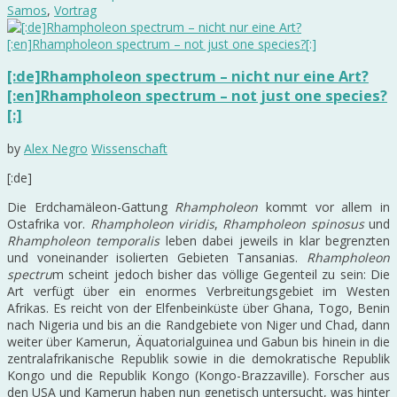
Samos
,
Vortrag
[:de]Rhampholeon spectrum – nicht nur eine Art?
[:en]Rhampholeon spectrum – not just one species?
[:]
by
Alex Negro
Wissenschaft
[:de]
Die Erdchamäleon-Gattung
Rhampholeon
kommt vor allem in
Ostafrika vor.
Rhampholeon viridis
,
Rhampholeon spinosus
und
Rhampholeon temporalis
leben dabei jeweils in klar begrenzten
und voneinander isolierten Gebieten Tansanias.
Rhampholeon
spectru
m scheint jedoch bisher das völlige Gegenteil zu sein: Die
Art verfügt über ein enormes Verbreitungsgebiet im Westen
Afrikas. Es reicht von der Elfenbeinküste über Ghana, Togo, Benin
nach Nigeria und bis an die Randgebiete von Niger und Chad, dann
weiter über Kamerun, Äquatorialguinea und Gabun bis hinein in die
zentralafrikanische Republik sowie in die demokratische Republik
Kongo und die Republik Kongo (Kongo-Brazzaville). Forscher aus
den USA und Kamerun haben nun genetisch untersucht, was hinter