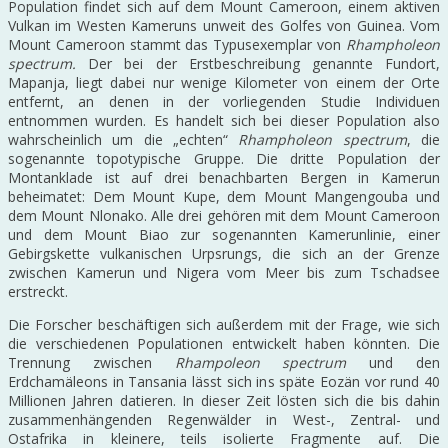
Population findet sich auf dem Mount Cameroon, einem aktiven
Vulkan im Westen Kameruns unweit des Golfes von Guinea. Vom
Mount Cameroon stammt das Typusexemplar von
Rhampholeon
spectrum.
Der bei der Erstbeschreibung genannte Fundort,
Mapanja, liegt dabei nur wenige Kilometer von einem der Orte
entfernt, an denen in der vorliegenden Studie Individuen
entnommen wurden. Es handelt sich bei dieser Population also
wahrscheinlich um die „echten“
Rhampholeon spectrum
, die
sogenannte topotypische Gruppe. Die dritte Population der
Montanklade ist auf drei benachbarten Bergen in Kamerun
beheimatet: Dem Mount Kupe, dem Mount Mangengouba und
dem Mount Nlonako. Alle drei gehören mit dem Mount Cameroon
und dem Mount Biao zur sogenannten Kamerunlinie, einer
Gebirgskette vulkanischen Urpsrungs, die sich an der Grenze
zwischen Kamerun und Nigera vom Meer bis zum Tschadsee
erstreckt.
Die Forscher beschäftigen sich außerdem mit der Frage, wie sich
die verschiedenen Populationen entwickelt haben könnten. Die
Trennung zwischen
Rhampoleon spectrum
und den
Erdchamäleons in Tansania lässt sich ins späte Eozän vor rund 40
Millionen Jahren datieren. In dieser Zeit lösten sich die bis dahin
zusammenhängenden Regenwälder in West-, Zentral- und
Ostafrika in kleinere, teils isolierte Fragmente auf. Die