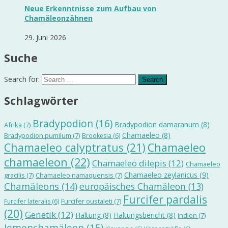
Neue Erkenntnisse zum Aufbau von
Chamäleonzähnen
29. Juni 2026
Suche
Search for:
Schlagwörter
Bradypodion
(16)
Bradypodion damaranum
(8)
Afrika
(7)
Chamaeleo
(8)
Bradypodion pumilum
(7)
Brookesia
(6)
Chamaeleo calyptratus
(21)
Chamaeleo
chamaeleon
(22)
Chamaeleo dilepis
(12)
Chamaeleo
Chamaeleo zeylanicus
(9)
gracilis
(7)
Chamaeleo namaquensis
(7)
Chamäleons
(14)
europäisches Chamäleon
(13)
Furcifer pardalis
Furcifer oustaleti
(7)
Furcifer lateralis
(6)
(20)
Genetik
(12)
Haltung
(8)
Haltungsbericht
(8)
Indien
(7)
Jemenchamäleon
(15)