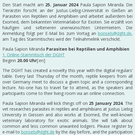
Den Start macht am
25. Januar 2024
Paula Sapion Miranda. Die
Tierärztin forscht an der Justus-Liebig-Universität in Gießen an
Parasiten von Reptilien und Amphibien und arbeitet außerdem bei
Exomed, dem bekannten Veterinärlabor für Exoten. Sie erzählt von
häufigen und selteneren unerwünschten Untermietern. Die
Anmeldung folgt per E-Mail bis zum Vortag an
bonsels@dght.de
,
am Tag des Stammtisches wird der Teilnahmelink verschickt.
Paula Sapion Miranda
Parasiten bei Reptilien und Amphibien
1. Online-Stammtisch der DGHT
Beginn
20.00 Uhr
[:en]
The DGHT has created a novelty this year with the digital regulars‘
table. Every last Thursday of the month, reptile keepers from all
over Germany meet to discuss a given topic and a corresponding
lecture. No-one has to travel far to attend, as the speakers and
participants come to their living room via an online connection.
Paula Sapion Miranda will kick things off on
25 January 2024
. The
vet researches parasites in reptiles and amphibians at Justus Liebig
University in Giessen and also works at Exomed, the well-known
veterinary laboratory for exotic animals. She will talk about
common and less common unwanted lodgers. Please register by
e-mail to
bonsels@dght.de
by the day before, and the participation