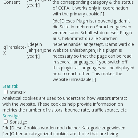
Consent
the corresponding category & the status
year[:]
of CCPA. It works only in coordination
with the primary cookie.[:]
[:de]Dieses Plugin ist notwendig, damit
die Seite in mehreren Sprachen gelesen
werden kann. Schaltest du dieses Plugin
aus, bekommst du alle Sprachen
[:de]ein
nebeneinander angezeigt. Damit wird die
qTranslate-
Jahr[:en]one
Website unlesbar.[:en]This plugin is
X
year[:]
necessary so that the page can be read
in several languages. If you switch off
this plugin, all languages will be displayed
next to each other. This makes the
website unreadable.[:]
Statistik
Statistik
Analytical cookies are used to understand how visitors interact
with the website. These cookies help provide information on
metrics the number of visitors, bounce rate, traffic source, etc.
Sonstige
Sonstige
[:de]Diese Cookies wurden noch keiner Kategorie zugewiesen.
[:en]Other uncategorized cookies are those that are being