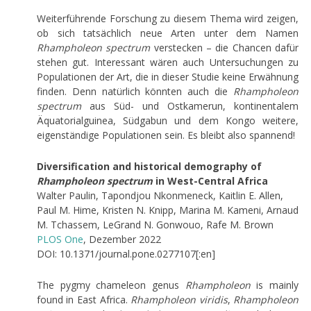
Weiterführende Forschung zu diesem Thema wird zeigen,
ob sich tatsächlich neue Arten unter dem Namen
Rhampholeon spectrum
verstecken – die Chancen dafür
stehen gut. Interessant wären auch Untersuchungen zu
Populationen der Art, die in dieser Studie keine Erwähnung
finden. Denn natürlich könnten auch die
Rhampholeon
spectrum
aus Süd- und Ostkamerun, kontinentalem
Äquatorialguinea, Südgabun und dem Kongo weitere,
eigenständige Populationen sein. Es bleibt also spannend!
Diversification and historical demography of
Rhampholeon spectrum
in West-Central Africa
Walter Paulin, Tapondjou Nkonmeneck, Kaitlin E. Allen,
Paul M. Hime, Kristen N. Knipp, Marina M. Kameni, Arnaud
M. Tchassem, LeGrand N. Gonwouo, Rafe M. Brown
PLOS One
, Dezember 2022
DOI: 10.1371/journal.pone.0277107[:en]
The pygmy chameleon genus
Rhampholeon
is mainly
found in East Africa.
Rhampholeon viridis
,
Rhampholeon