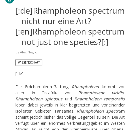
[:de]Rhampholeon spectrum
– nicht nur eine Art?
[:en]Rhampholeon spectrum
– not just one species?[:]
by
Alex Negro
WISSENSCHAFT
[:de]
Die Erdchamäleon-Gattung
Rhampholeon
kommt vor
allem in Ostafrika vor.
Rhampholeon viridis
,
Rhampholeon spinosus
und
Rhampholeon temporalis
leben dabei jeweils in klar begrenzten und voneinander
isolierten Gebieten Tansanias.
Rhampholeon spectru
m
scheint jedoch bisher das völlige Gegenteil zu sein: Die Art
verfügt über ein enormes Verbreitungsgebiet im Westen
Afrikas. Es reicht von der Elfenbeinküste über Ghana,