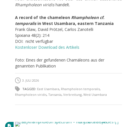
Rhampholeon viridis
handelt.
A record of the chameleon
Rhampholeon cf.
temporalis
in West Usambara, eastern Tanzania
Frank Glaw, David Prötzel, Carlos Zanotelli
Spixiana 48(2): 214
DOI: nicht verfügbar
Kostenloser Download des Artikels
Foto: Eines der gefundenen Chamäleons aus der
genannten Publikation
3. JULI 2026
TAGGED:
East Usambara
,
Rhampholeon temporalis
,
Rhampholeon viridis
,
Tansania
,
Verbreitung
,
West Usambara