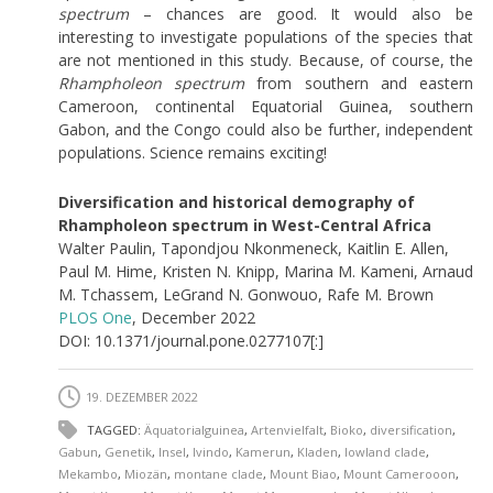
spectrum
– chances are good. It would also be
interesting to investigate populations of the species that
are not mentioned in this study. Because, of course, the
Rhampholeon spectrum
from southern and eastern
Cameroon, continental Equatorial Guinea, southern
Gabon, and the Congo could also be further, independent
populations. Science remains exciting!
Diversification and historical demography of
Rhampholeon spectrum in West-Central Africa
Walter Paulin, Tapondjou Nkonmeneck, Kaitlin E. Allen,
Paul M. Hime, Kristen N. Knipp, Marina M. Kameni, Arnaud
M. Tchassem, LeGrand N. Gonwouo, Rafe M. Brown
PLOS One
, December 2022
DOI: 10.1371/journal.pone.0277107[:]
19. DEZEMBER 2022
TAGGED:
Äquatorialguinea
,
Artenvielfalt
,
Bioko
,
diversification
,
Gabun
,
Genetik
,
Insel
,
Ivindo
,
Kamerun
,
Kladen
,
lowland clade
,
Mekambo
,
Miozän
,
montane clade
,
Mount Biao
,
Mount Camerooon
,