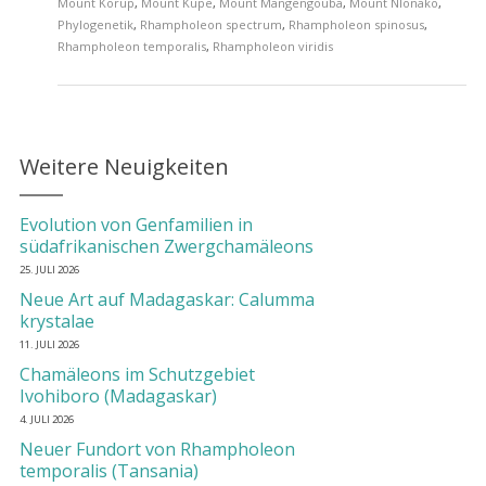
Mount Korup
,
Mount Kupe
,
Mount Mangengouba
,
Mount Nlonako
,
Phylogenetik
,
Rhampholeon spectrum
,
Rhampholeon spinosus
,
Rhampholeon temporalis
,
Rhampholeon viridis
Weitere Neuigkeiten
Evolution von Genfamilien in
südafrikanischen Zwergchamäleons
25. JULI 2026
Neue Art auf Madagaskar: Calumma
krystalae
11. JULI 2026
Chamäleons im Schutzgebiet
Ivohiboro (Madagaskar)
4. JULI 2026
Neuer Fundort von Rhampholeon
temporalis (Tansania)