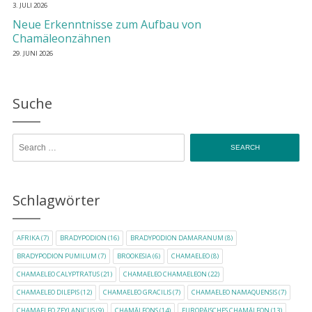
3. JULI 2026
Neue Erkenntnisse zum Aufbau von
Chamäleonzähnen
29. JUNI 2026
Suche
Search for:
Schlagwörter
AFRIKA
(7)
BRADYPODION
(16)
BRADYPODION DAMARANUM
(8)
BRADYPODION PUMILUM
(7)
BROOKESIA
(6)
CHAMAELEO
(8)
CHAMAELEO CALYPTRATUS
(21)
CHAMAELEO CHAMAELEON
(22)
CHAMAELEO DILEPIS
(12)
CHAMAELEO GRACILIS
(7)
CHAMAELEO NAMAQUENSIS
(7)
CHAMAELEO ZEYLANICUS
(9)
CHAMÄLEONS
(14)
EUROPÄISCHES CHAMÄLEON
(13)