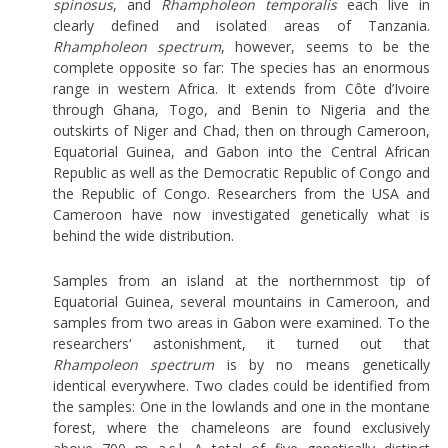
spinosus
, and
Rhampholeon temporalis
each live in
clearly defined and isolated areas of Tanzania.
Rhampholeon spectrum
, however, seems to be the
complete opposite so far: The species has an enormous
range in western Africa. It extends from Côte d’Ivoire
through Ghana, Togo, and Benin to Nigeria and the
outskirts of Niger and Chad, then on through Cameroon,
Equatorial Guinea, and Gabon into the Central African
Republic as well as the Democratic Republic of Congo and
the Republic of Congo. Researchers from the USA and
Cameroon have now investigated genetically what is
behind the wide distribution.
Samples from an island at the northernmost tip of
Equatorial Guinea, several mountains in Cameroon, and
samples from two areas in Gabon were examined. To the
researchers‘ astonishment, it turned out that
Rhampoleon spectrum
is by no means genetically
identical everywhere. Two clades could be identified from
the samples: One in the lowlands and one in the montane
forest, where the chameleons are found exclusively