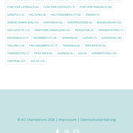
FURCIFER LATERALIS
(6)
FURCIFER OUSTALETI
(7)
FURCIFER PARDALIS
(20)
GENETIK
(12)
HALTUNG
(8)
HALTUNGSBERICHT
(8)
INDIEN
(7)
JEMENCHAMÄLEON
(15)
KINYONGIA
(6)
KÖRPERGRÖSSE
(6)
MADAGASKAR
(53)
NACHZUCHT
(12)
PANTHERCHAMÄLEON
(10)
PRÄDATOR
(5)
PRÄSENTATION
(11)
REGENWALD
(7)
REISEBERICHT
(41)
SPANIEN
(6)
SURVEY
(7)
SÜDAFRIKA
(20)
TAGUNG
(14)
TAGUNGSBERICHT
(7)
TANSANIA
(8)
TERRARISTIK
(8)
TIERMEDIZIN
(7)
TRIOCEROS
(9)
UGANDA
(6)
USA
(6)
VERBREITUNG
(19)
VORTRAG
(57)
ZUCHT
(10)
© AG Chamäleons 2026 |
Impressum
|
Datenschutzerklärung