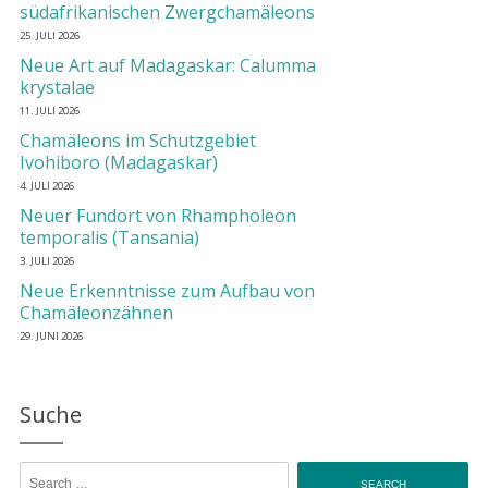
südafrikanischen Zwergchamäleons
25. JULI 2026
Neue Art auf Madagaskar: Calumma
krystalae
11. JULI 2026
Chamäleons im Schutzgebiet
Ivohiboro (Madagaskar)
4. JULI 2026
Neuer Fundort von Rhampholeon
temporalis (Tansania)
3. JULI 2026
Neue Erkenntnisse zum Aufbau von
Chamäleonzähnen
29. JUNI 2026
Suche
Search for: