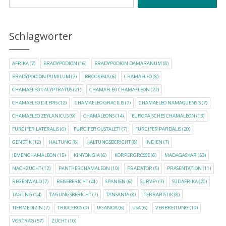
Schlagwörter
AFRIKA
(7)
BRADYPODION
(16)
BRADYPODION DAMARANUM
(8)
BRADYPODION PUMILUM
(7)
BROOKESIA
(6)
CHAMAELEO
(8)
CHAMAELEO CALYPTRATUS
(21)
CHAMAELEO CHAMAELEON
(22)
CHAMAELEO DILEPIS
(12)
CHAMAELEO GRACILIS
(7)
CHAMAELEO NAMAQUENSIS
(7)
CHAMAELEO ZEYLANICUS
(9)
CHAMÄLEONS
(14)
EUROPÄISCHES CHAMÄLEON
(13)
FURCIFER LATERALIS
(6)
FURCIFER OUSTALETI
(7)
FURCIFER PARDALIS
(20)
GENETIK
(12)
HALTUNG
(8)
HALTUNGSBERICHT
(8)
INDIEN
(7)
JEMENCHAMÄLEON
(15)
KINYONGIA
(6)
KÖRPERGRÖSSE
(6)
MADAGASKAR
(53)
NACHZUCHT
(12)
PANTHERCHAMÄLEON
(10)
PRÄDATOR
(5)
PRÄSENTATION
(11)
REGENWALD
(7)
REISEBERICHT
(41)
SPANIEN
(6)
SURVEY
(7)
SÜDAFRIKA
(20)
TAGUNG
(14)
TAGUNGSBERICHT
(7)
TANSANIA
(8)
TERRARISTIK
(8)
TIERMEDIZIN
(7)
TRIOCEROS
(9)
UGANDA
(6)
USA
(6)
VERBREITUNG
(19)
VORTRAG
(57)
ZUCHT
(10)