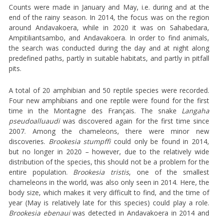
Counts were made in January and May, i.e. during and at the
end of the rainy season. In 2014, the focus was on the region
around Andavakoera, while in 2020 it was on Sahabedara,
Ampitiliantsambo, and Andavakoera. In order to find animals,
the search was conducted during the day and at night along
predefined paths, partly in suitable habitats, and partly in pitfall
pits.
A total of 20 amphibian and 50 reptile species were recorded.
Four new amphibians and one reptile were found for the first
time in the Montagne des Français. The snake
Langaha
pseudoalluaudi
was discovered again for the first time since
2007. Among the chameleons, there were minor new
discoveries.
Brookesia stumpffi
could only be found in 2014,
but no longer in 2020 – however, due to the relatively wide
distribution of the species, this should not be a problem for the
entire population.
Brookesia tristis
, one of the smallest
chameleons in the world, was also only seen in 2014. Here, the
body size, which makes it very difficult to find, and the time of
year (May is relatively late for this species) could play a role.
Brookesia ebenaui
was detected in Andavakoera in 2014 and