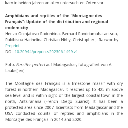
kam in beiden Jahren an allen untersuchten Orten vor.
Amphibians and reptiles of the “Montagne des
Français”: Update of the distribution and regional
endemicity
Herizo Oninjatovo Radonirina, Bernard Randriamahatantsoa,
Rabibisoa Harinelina Christian Nirhy, Christopher J. Raxworthy
Preprint
DOI:
10.20944/preprints202306.1499.v1
Foto:
Furcifer petteri
auf Madagaskar, fotografiert von A.
Laube[:en]
The Montagne des Français is a limestone massif with dry
forest in northern Madagascar. It reaches up to 425 m above
sea level and is within sight of the largest coastal town in the
north, Antsiranana (French Diego Suarez). It has been a
protected area since 2007. Scientists from Madagascar and the
USA conducted counts of reptiles and amphibians in the
Montagne des Français in 2014 and 2020.