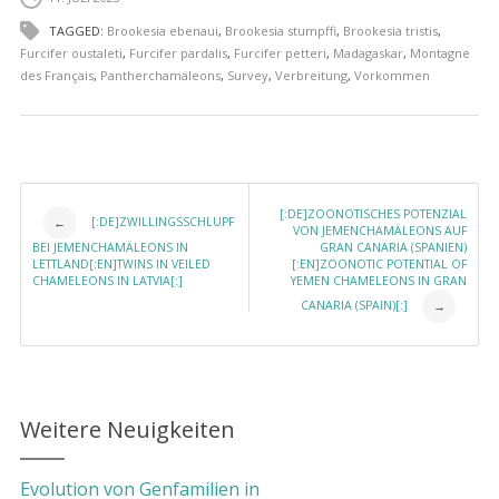
TAGGED:
Brookesia ebenaui
,
Brookesia stumpffi
,
Brookesia tristis
,
Furcifer oustaleti
,
Furcifer pardalis
,
Furcifer petteri
,
Madagaskar
,
Montagne
des Français
,
Pantherchamäleons
,
Survey
,
Verbreitung
,
Vorkommen
Post navigation
[:DE]ZOONOTISCHES POTENZIAL
[:DE]ZWILLINGSSCHLUPF
←
VON JEMENCHAMÄLEONS AUF
BEI JEMENCHAMÄLEONS IN
GRAN CANARIA (SPANIEN)
LETTLAND[:EN]TWINS IN VEILED
[:EN]ZOONOTIC POTENTIAL OF
CHAMELEONS IN LATVIA[:]
YEMEN CHAMELEONS IN GRAN
CANARIA (SPAIN)[:]
→
Weitere Neuigkeiten
Evolution von Genfamilien in