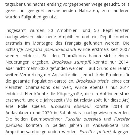
tagsüber und nachts entlang vorgegebener Wege gesucht, teils
gezielt in geeignet erscheinenden Habitaten, zum anderen
wurden Fallgruben genutzt.
Insgesamt wurden 20 Amphibien- und 50 Reptilienarten
nachgewiesen. Vier neue Amphibien und ein Reptil konnten
erstmals im Montagne des Français gefunden werden. Die
Schlange
Langaha pseudoalluaudi
wurde erstmals seit 2007
wieder entdeckt. Bei den Chamäleons haben sich kleinere
Neuerungen ergeben.
Brookesia stumpffi
konnte nur 2014,
aber nicht mehr 2020 gefunden werden – auf Grund der relativ
weiten Verbreitung der Art sollte dies jedoch kein Problem für
die gesamte Population darstellen.
Brookesia tristis
, eines der
kleinsten Chamäleons der Welt, wurde ebenfalls nur 2014
entdeckt. Hier könnte die Körpergröße, die ein Auffinden stark
erschwert, und die Jahreszeit (Mai ist relativ spät für diese Art)
eine Rolle spielen.
Brookesia ebenaui
konnte 2014 in
Andavakoera und 2020 in Sahabedara nachgewiesen werden.
Die beiden Baumbewohner
Furcifer oustaleti
und
Furcifer
pardalis
konnten in beiden Jahren in Andavakoera und
Ampitiliantsambo gefunden werden.
Furcifer petteri
dagegen