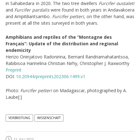
in Sahabedara in 2020. The two tree dwellers
Furcifer oustaleti
and
Furcifer pardalis
were found in both years in Andavakoera
and Ampitiliantsambo.
Furcifer petteri
, on the other hand, was
present at all the sites surveyed in both years.
Amphibians and reptiles of the “Montagne des
Français”: Update of the distribution and regional
endemicity
Herizo Oninjatovo Radonirina, Bernard Randriamahatantsoa,
Rabibisoa Harinelina Christian Nirhy, Christopher J. Raxworthy
Preprint
DOI:
10.20944/preprints202306.1499.v1
Photo:
Furcifer petteri
on Madagascar, photographed by A.
Laube[:]
VERBREITUNG
WISSENSCHAFT
11. JULI 2023