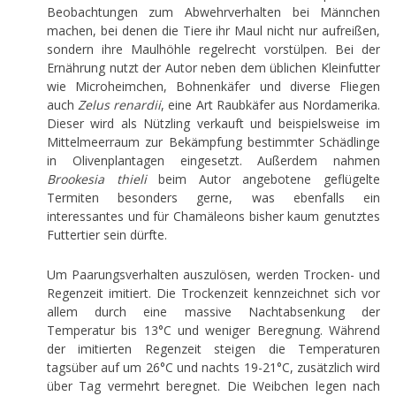
Beobachtungen zum Abwehrverhalten bei Männchen
machen, bei denen die Tiere ihr Maul nicht nur aufreißen,
sondern ihre Maulhöhle regelrecht vorstülpen. Bei der
Ernährung nutzt der Autor neben dem üblichen Kleinfutter
wie Microheimchen, Bohnenkäfer und diverse Fliegen
auch
Zelus renardii
, eine Art Raubkäfer aus Nordamerika.
Dieser wird als Nützling verkauft und beispielsweise im
Mittelmeerraum zur Bekämpfung bestimmter Schädlinge
in Olivenplantagen eingesetzt. Außerdem nahmen
Brookesia thieli
beim Autor angebotene geflügelte
Termiten besonders gerne, was ebenfalls ein
interessantes und für Chamäleons bisher kaum genutztes
Futtertier sein dürfte.
Um Paarungsverhalten auszulösen, werden Trocken- und
Regenzeit imitiert. Die Trockenzeit kennzeichnet sich vor
allem durch eine massive Nachtabsenkung der
Temperatur bis 13°C und weniger Beregnung. Während
der imitierten Regenzeit steigen die Temperaturen
tagsüber auf um 26°C und nachts 19-21°C, zusätzlich wird
über Tag vermehrt beregnet. Die Weibchen legen nach