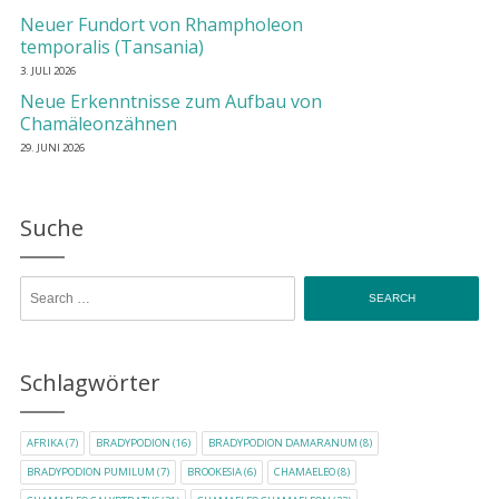
Neuer Fundort von Rhampholeon
temporalis (Tansania)
3. JULI 2026
Neue Erkenntnisse zum Aufbau von
Chamäleonzähnen
29. JUNI 2026
Suche
Search for:
Schlagwörter
AFRIKA
(7)
BRADYPODION
(16)
BRADYPODION DAMARANUM
(8)
BRADYPODION PUMILUM
(7)
BROOKESIA
(6)
CHAMAELEO
(8)