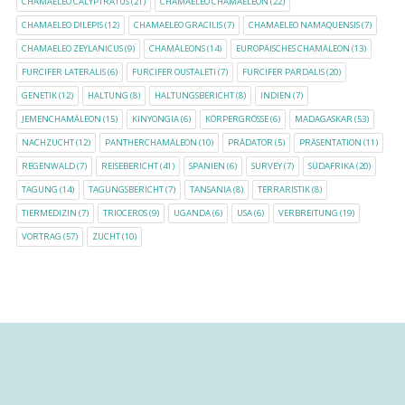
CHAMAELEO CALYPTRATUS
(21)
CHAMAELEO CHAMAELEON
(22)
CHAMAELEO DILEPIS
(12)
CHAMAELEO GRACILIS
(7)
CHAMAELEO NAMAQUENSIS
(7)
CHAMAELEO ZEYLANICUS
(9)
CHAMÄLEONS
(14)
EUROPÄISCHES CHAMÄLEON
(13)
FURCIFER LATERALIS
(6)
FURCIFER OUSTALETI
(7)
FURCIFER PARDALIS
(20)
GENETIK
(12)
HALTUNG
(8)
HALTUNGSBERICHT
(8)
INDIEN
(7)
JEMENCHAMÄLEON
(15)
KINYONGIA
(6)
KÖRPERGRÖSSE
(6)
MADAGASKAR
(53)
NACHZUCHT
(12)
PANTHERCHAMÄLEON
(10)
PRÄDATOR
(5)
PRÄSENTATION
(11)
REGENWALD
(7)
REISEBERICHT
(41)
SPANIEN
(6)
SURVEY
(7)
SÜDAFRIKA
(20)
TAGUNG
(14)
TAGUNGSBERICHT
(7)
TANSANIA
(8)
TERRARISTIK
(8)
TIERMEDIZIN
(7)
TRIOCEROS
(9)
UGANDA
(6)
USA
(6)
VERBREITUNG
(19)
VORTRAG
(57)
ZUCHT
(10)