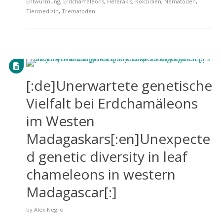
Entwurmung
,
Erdchamäleons
,
Heterakis
,
Kokzidien
,
Nematoden
,
Tiermedizin
,
Trematoden
[:de]Unerwartete genetische
Vielfalt bei Erdchamäleons
im Westen
Madagaskars[:en]Unexpecte
d genetic diversity in leaf
chameleons in western
Madagascar[:]
by
Alex Negro