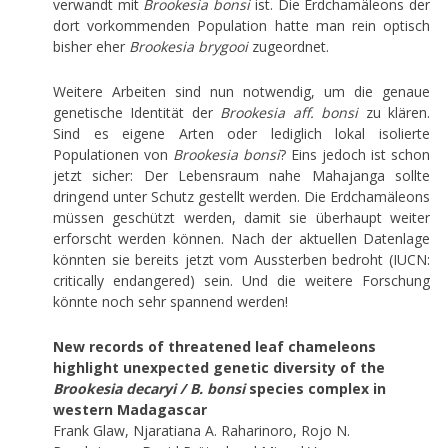
verwandt mit
Brookesia bonsi
ist. Die Erdchamäleons der
dort vorkommenden Population hatte man rein optisch
bisher eher
Brookesia brygooi
zugeordnet.
Weitere Arbeiten sind nun notwendig, um die genaue
genetische Identität der
Brookesia aff. bonsi
zu klären.
Sind es eigene Arten oder lediglich lokal isolierte
Populationen von
Brookesia bonsi
? Eins jedoch ist schon
jetzt sicher: Der Lebensraum nahe Mahajanga sollte
dringend unter Schutz gestellt werden. Die Erdchamäleons
müssen geschützt werden, damit sie überhaupt weiter
erforscht werden können. Nach der aktuellen Datenlage
könnten sie bereits jetzt vom Aussterben bedroht (IUCN:
critically endangered) sein. Und die weitere Forschung
könnte noch sehr spannend werden!
New records of threatened leaf chameleons
highlight unexpected genetic diversity of the
Brookesia decaryi / B. bonsi
species complex in
western Madagascar
Frank Glaw, Njaratiana A. Raharinoro, Rojo N.