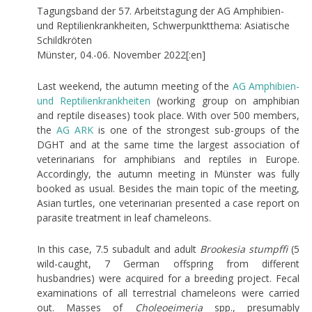
Tagungsband der 57. Arbeitstagung der AG Amphibien-
und Reptilienkrankheiten, Schwerpunktthema: Asiatische
Schildkröten
Münster, 04.-06. November 2022[:en]
Last weekend, the autumn meeting of the
AG Amphibien-
und Reptilienkrankheiten
(working group on amphibian
and reptile diseases) took place. With over 500 members,
the
AG
ARK
is one of the strongest sub-groups of the
DGHT and at the same time the largest association of
veterinarians for amphibians and reptiles in Europe.
Accordingly, the autumn meeting in Münster was fully
booked as usual. Besides the main topic of the meeting,
Asian turtles, one veterinarian presented a case report on
parasite treatment in leaf chameleons.
In this case, 7.5 subadult and adult
Brookesia stumpffi
(5
wild-caught, 7 German offspring from different
husbandries) were acquired for a breeding project. Fecal
examinations of all terrestrial chameleons were carried
out. Masses of
Choleoeimeria
spp., presumably