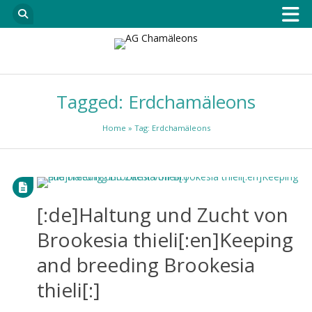
Tagged: Erdchamäleons
Home
» Tag: Erdchamäleons
[:de]Haltung und Zucht von
Brookesia thieli[:en]Keeping
and breeding Brookesia
thieli[:]