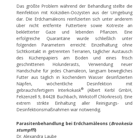
Das größte Problem während der Behandlung stellte die
Reinfektion mit Kokzidien-Oozysten aus der Umgebung
dar. Die Erdchamäleons reinfizierten sich unter anderem
über nicht entfernte Futtertiere sowie Kotreste an
bekletterter Gaze und lebenden Pflanzen. Eine
erfolgreiche Quarantäne wurde schließlich unter
folgenden Parametern erreicht: Einzelhaltung ohne
Sichtkontakt in getrennten Terrarien, täglicher Austausch
des Küchenpapiers am Boden und eines frisch
geschnittenen Holunderasts, Verwendung neuer
Handschuhe für jedes Chamäleon, langsam bewegliches
Futter aus täglich in kochendem Wasser desinfizierten
Näpfen, wöchentliche Desinfektion mit
®
gebrauchsfertigem Interkokask
(Albert Kerbl GmbH,
Felizenzell 9, 84428 Buchbach, Wirkstoff Chlorkresol). Eine
extrem strikte Einhaltung aller Reinigungs- und
Desinfektionsmaßnahmen war notwendig.
Parasitenbehandlung bei Erdchamäleons (
Brookesia
stumpffi
)
Dr. Alexandra Laube