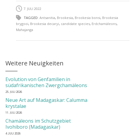
7. JULI 2022
TAGGED:
Antsanitia
,
Brookesia
,
Brookesia bonsi
,
Brookesia
brygooi
,
Brookesia decaryi
,
candidate species
,
Erdchamäleons
,
Mahajanga
Weitere Neuigkeiten
Evolution von Genfamilien in
südafrikanischen Zwergchamäleons
25. JULI 2026
Neue Art auf Madagaskar: Calumma
krystalae
11. JULI 2026
Chamäleons im Schutzgebiet
Ivohiboro (Madagaskar)
4. JULI 2026