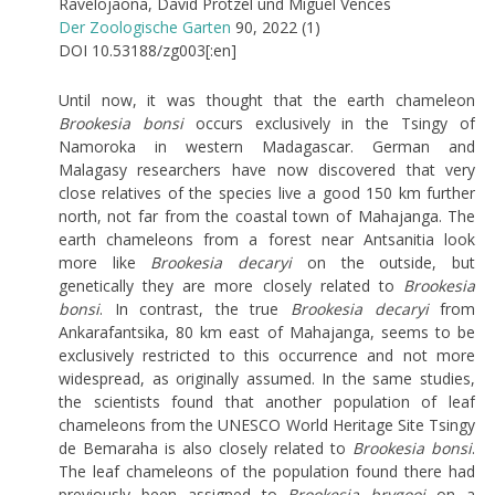
Ravelojaona, David Prötzel und Miguel Vences
Der Zoologische Garten
90, 2022 (1)
DOI 10.53188/zg003[:en]
Until now, it was thought that the earth chameleon
Brookesia bonsi
occurs exclusively in the Tsingy of
Namoroka in western Madagascar. German and
Malagasy researchers have now discovered that very
close relatives of the species live a good 150 km further
north, not far from the coastal town of Mahajanga. The
earth chameleons from a forest near Antsanitia look
more like
Brookesia decaryi
on the outside, but
genetically they are more closely related to
Brookesia
bonsi
. In contrast, the true
Brookesia decaryi
from
Ankarafantsika, 80 km east of Mahajanga, seems to be
exclusively restricted to this occurrence and not more
widespread, as originally assumed. In the same studies,
the scientists found that another population of leaf
chameleons from the UNESCO World Heritage Site Tsingy
de Bemaraha is also closely related to
Brookesia bonsi
.
The leaf chameleons of the population found there had
previously been assigned to
Brookesia brygooi
on a