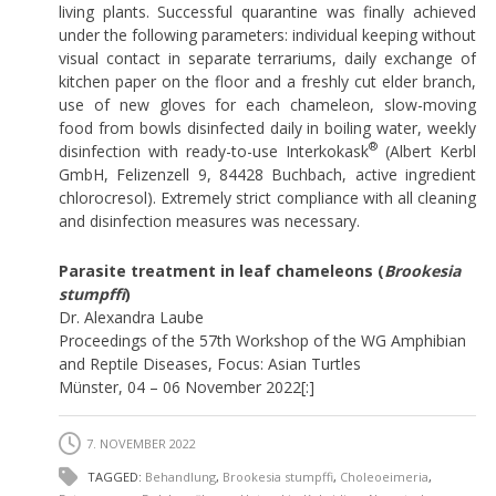
living plants. Successful quarantine was finally achieved
under the following parameters: individual keeping without
visual contact in separate terrariums, daily exchange of
kitchen paper on the floor and a freshly cut elder branch,
use of new gloves for each chameleon, slow-moving
food from bowls disinfected daily in boiling water, weekly
®
disinfection with ready-to-use Interkokask
(Albert Kerbl
GmbH, Felizenzell 9, 84428 Buchbach, active ingredient
chlorocresol). Extremely strict compliance with all cleaning
and disinfection measures was necessary.
Parasite treatment in leaf chameleons (
Brookesia
stumpffi
)
Dr. Alexandra Laube
Proceedings of the 57th Workshop of the WG Amphibian
and Reptile Diseases, Focus: Asian Turtles
Münster, 04 – 06 November 2022[:]
7. NOVEMBER 2022
TAGGED:
Behandlung
,
Brookesia stumpffi
,
Choleoeimeria
,