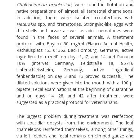
Choleoeimeria brookesiae
, were found in flotation and
native preparations of almost all terrestrial chameleons.
In addition, there were isolated co-infections with
Heterakis
spp. and trematodes. Strongylid-like eggs with
thin shells and larvae as well as adult nematodes were
found in the feces of several animals. A treatment
protocol with Baycox 50 mg/ml (Elanco Animal Health,
Rathausplatz 12, 61352 Bad Homburg, Germany, active
ingredient toltrazuril) on days 1, 7, and 14 and Panacur
10% (Intervet Germany, Feldstraße 1a, 85716
Unterschleissheim, Germany, active ingredient
fenbendazole) on day 3 and 13 proved successful. The
diluted solutions were given into the mouth with a 100 µl
pipette. Fecal examinations at the beginning of quarantine
and on days 14, 28, and 42 after treatment were
suggested as a practical protocol for veterinarians.
The biggest problem during treatment was reinfection
with coccidial oocysts from the environment. The leaf
chameleons reinfected themselves, among other things,
via left feeders and fecal remains on climbed gauze and