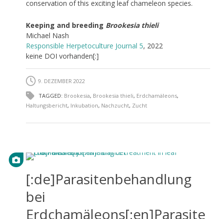
conservation of this exciting leaf chameleon species.
Keeping and breeding
Brookesia thieli
Michael Nash
Responsible Herpetoculture Journal 5
, 2022
keine DOI vorhanden[:]
9. DEZEMBER 2022
TAGGED:
Brookesia
,
Brookesia thieli
,
Erdchamäleons
,
Haltungsbericht
,
Inkubation
,
Nachzucht
,
Zucht
[:de]Parasitenbehandlung
bei
Erdchamäleons[:en]Parasite