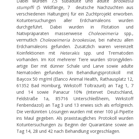
Dabei wurden 7,5 subadulte und adulte
Brookesia
stumpffi
(5 Wildfänge, 7 deutsche Nachzuchten aus
verschiedenen Haltungen) für ein Zuchtprojekt erworben.
Kotuntersuchungen aller Erdchamäleons wurden
durchgeführt. Dabei wurden in Flotation und
Nativpräparaten massenweise
Choleoeimeria
spp.,
vermutlich
Choleoeimeria brookesiae
, bei nahezu allen
Erdchamäleons gefunden. Zusätzlich waren vereinzelt
Koinfektionen mit
Heterakis
spp. und Trematoden
vorhanden. Im Kot mehrerer Tiere wurden strongyliden-
artige Eier mit dünner Schale und Larve sowie adulte
Nematoden gefunden. Ein Behandlungsprotokoll mit
Baycox 50 mg/ml (Elanco Animal Health, Rathausplatz 12,
61352 Bad Homburg, Wirkstoff Toltrazuril) an Tag 1, 7
und 14 sowie Panacur 10% (Intervet Deutschland,
Feldstraße 1a, 85716 Unterschleißheim, Wirkstoff
Fenbendazol) an Tag 3 und 13 erwies sich als erfolgreich.
Die verdünnten Lösungen wurden mit einer 100 µl-Pipette
ins Maul gegeben. Als praxistaugliches Protokoll wurden
Kotuntersuchungen zu Beginn der Quarantäne sowie an
Tag 14, 28 und 42 nach Behandlung vorgeschlagen.