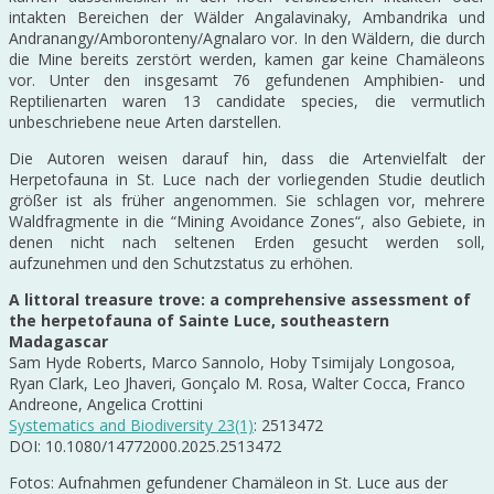
intakten Bereichen der Wälder Angalavinaky, Ambandrika und
Andranangy/Amboronteny/Agnalaro vor. In den Wäldern, die durch
die Mine bereits zerstört werden, kamen gar keine Chamäleons
vor. Unter den insgesamt 76 gefundenen Amphibien- und
Reptilienarten waren 13 candidate species, die vermutlich
unbeschriebene neue Arten darstellen.
Die Autoren weisen darauf hin, dass die Artenvielfalt der
Herpetofauna in St. Luce nach der vorliegenden Studie deutlich
größer ist als früher angenommen. Sie schlagen vor, mehrere
Waldfragmente in die “Mining Avoidance Zones“, also Gebiete, in
denen nicht nach seltenen Erden gesucht werden soll,
aufzunehmen und den Schutzstatus zu erhöhen.
A littoral treasure trove: a comprehensive assessment of
the herpetofauna of Sainte Luce, southeastern
Madagascar
Sam Hyde Roberts, Marco Sannolo, Hoby Tsimijaly Longosoa,
Ryan Clark, Leo Jhaveri, Gonçalo M. Rosa, Walter Cocca, Franco
Andreone, Angelica Crottini
Systematics and Biodiversity 23(1)
: 2513472
DOI: 10.1080/14772000.2025.2513472
Fotos: Aufnahmen gefundener Chamäleon in St. Luce aus der