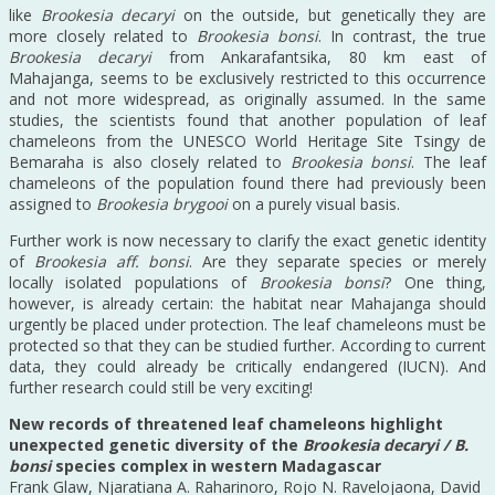
like
Brookesia decaryi
on the outside, but genetically they are
more closely related to
Brookesia bonsi
. In contrast, the true
Brookesia decaryi
from Ankarafantsika, 80 km east of
Mahajanga, seems to be exclusively restricted to this occurrence
and not more widespread, as originally assumed. In the same
studies, the scientists found that another population of leaf
chameleons from the UNESCO World Heritage Site Tsingy de
Bemaraha is also closely related to
Brookesia bonsi
. The leaf
chameleons of the population found there had previously been
assigned to
Brookesia brygooi
on a purely visual basis.
Further work is now necessary to clarify the exact genetic identity
of
Brookesia aff. bonsi
. Are they separate species or merely
locally isolated populations of
Brookesia bonsi
? One thing,
however, is already certain: the habitat near Mahajanga should
urgently be placed under protection. The leaf chameleons must be
protected so that they can be studied further. According to current
data, they could already be critically endangered (IUCN). And
further research could still be very exciting!
New records of threatened leaf chameleons highlight
unexpected genetic diversity of the
Brookesia decaryi / B.
bonsi
species complex in western Madagascar
Frank Glaw, Njaratiana A. Raharinoro, Rojo N. Ravelojaona, David