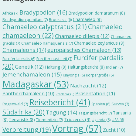
Bradypodion
(16)
Bradypodion damaranum
(8)
Afrika
(7)
Chamaeleo
(8)
Bradypodion pumilum
(7)
Brookesia
(6)
Chamaeleo calyptratus
(21)
Chamaeleo
chamaeleon
(22)
Chamaeleo dilepis
(12)
Chamaeleo
Chamaeleo zeylanicus
(9)
gracilis
(7)
Chamaeleo namaquensis
(7)
Chamäleons
(14)
europäisches Chamäleon
(13)
Furcifer pardalis
Furcifer oustaleti
(7)
Furcifer lateralis
(6)
(20)
Genetik
(12)
Haltung
(8)
Haltungsbericht
(8)
Indien
(7)
Jemenchamäleon
(15)
Kinyongia
(6)
Körpergröße
(6)
Madagaskar
(53)
Nachzucht
(12)
Präsentation
(11)
Pantherchamäleon
(10)
Prädator
(5)
Reisebericht
(41)
Regenwald
(7)
Survey
(7)
Spanien
(6)
Südafrika
(20)
Tagung
(14)
Tansania
Tagungsbericht
(7)
Trioceros
(9)
(8)
Terraristik
(8)
Tiermedizin
(7)
Uganda
(6)
USA
(6)
Vortrag
(57)
Verbreitung
(19)
Zucht
(10)