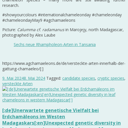
research.
#showyourcolours #internationalchameleonday #chameleonday
#chameleondayMay9 #agchamaeleons
Picture:
Calumma cf. radamanus
in Marojejy, north Madagascar,
photographed by Alex Laube
Sechs neue Rhampholeon-Arten in Tansania
https://www.agchamaeleons.de/de/versteckte-arten-innerhalb-der-
gattung-chamaeleo/[:]
9. Mai 2024
8. Mai 2024
Tagged:
candidate species
,
cryptic species
,
versteckte Arten
[:de]Unerwartete genetische Vielfalt bei
Erdchamäleons im Westen
Madagaskars[:en]Unexpected genetic diversity in