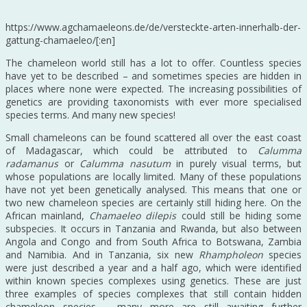
https://www.agchamaeleons.de/de/versteckte-arten-innerhalb-der-
gattung-chamaeleo/[:en]
The chameleon world still has a lot to offer. Countless species
have yet to be described – and sometimes species are hidden in
places where none were expected. The increasing possibilities of
genetics are providing taxonomists with ever more specialised
species terms. And many new species!
Small chameleons can be found scattered all over the east coast
of Madagascar, which could be attributed to
Calumma
radamanus
or
Calumma nasutum
in purely visual terms, but
whose populations are locally limited. Many of these populations
have not yet been genetically analysed. This means that one or
two new chameleon species are certainly still hiding here. On the
African mainland,
Chamaeleo dilepis
could still be hiding some
subspecies. It occurs in Tanzania and Rwanda, but also between
Angola and Congo and from South Africa to Botswana, Zambia
and Namibia. And in Tanzania, six new
Rhampholeon
species
were just described a year and a half ago, which were identified
within known species complexes using genetics. These are just
three examples of species complexes that still contain hidden
chameleon species – many more are still awaiting further