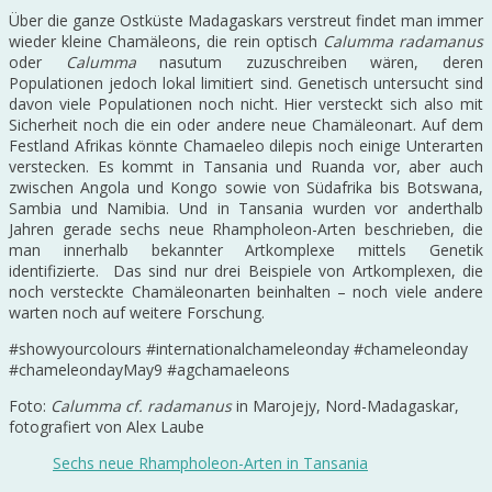
Über die ganze Ostküste Madagaskars verstreut findet man immer
wieder kleine Chamäleons, die rein optisch
Calumma radamanus
oder
Calumma
nasutum zuzuschreiben wären, deren
Populationen jedoch lokal limitiert sind. Genetisch untersucht sind
davon viele Populationen noch nicht. Hier versteckt sich also mit
Sicherheit noch die ein oder andere neue Chamäleonart. Auf dem
Festland Afrikas könnte Chamaeleo dilepis noch einige Unterarten
verstecken. Es kommt in Tansania und Ruanda vor, aber auch
zwischen Angola und Kongo sowie von Südafrika bis Botswana,
Sambia und Namibia. Und in Tansania wurden vor anderthalb
Jahren gerade sechs neue Rhampholeon-Arten beschrieben, die
man innerhalb bekannter Artkomplexe mittels Genetik
identifizierte. Das sind nur drei Beispiele von Artkomplexen, die
noch versteckte Chamäleonarten beinhalten – noch viele andere
warten noch auf weitere Forschung.
#showyourcolours #internationalchameleonday #chameleonday
#chameleondayMay9 #agchamaeleons
Foto:
Calumma cf. radamanus
in Marojejy, Nord-Madagaskar,
fotografiert von Alex Laube
Sechs neue Rhampholeon-Arten in Tansania