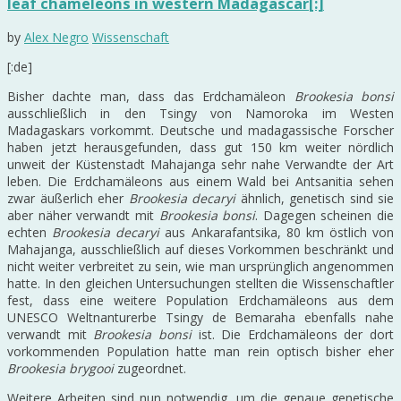
leaf chameleons in western Madagascar[:]
by
Alex Negro
Wissenschaft
[:de]
Bisher dachte man, dass das Erdchamäleon
Brookesia bonsi
ausschließlich in den Tsingy von Namoroka im Westen
Madagaskars vorkommt. Deutsche und madagassische Forscher
haben jetzt herausgefunden, dass gut 150 km weiter nördlich
unweit der Küstenstadt Mahajanga sehr nahe Verwandte der Art
leben. Die Erdchamäleons aus einem Wald bei Antsanitia sehen
zwar äußerlich eher
Brookesia decaryi
ähnlich, genetisch sind sie
aber näher verwandt mit
Brookesia bonsi
. Dagegen scheinen die
echten
Brookesia decaryi
aus Ankarafantsika, 80 km östlich von
Mahajanga, ausschließlich auf dieses Vorkommen beschränkt und
nicht weiter verbreitet zu sein, wie man ursprünglich angenommen
hatte. In den gleichen Untersuchungen stellten die Wissenschaftler
fest, dass eine weitere Population Erdchamäleons aus dem
UNESCO Weltnanturerbe Tsingy de Bemaraha ebenfalls nahe
verwandt mit
Brookesia bonsi
ist. Die Erdchamäleons der dort
vorkommenden Population hatte man rein optisch bisher eher
Brookesia brygooi
zugeordnet.
Weitere Arbeiten sind nun notwendig, um die genaue genetische