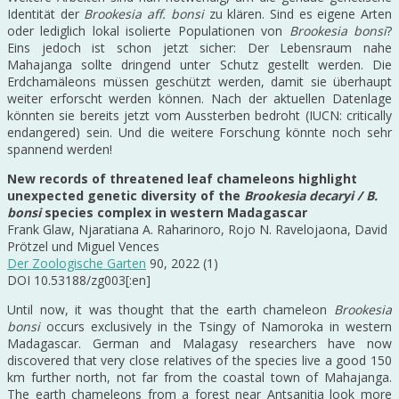
Identität der
Brookesia aff. bonsi
zu klären. Sind es eigene Arten
oder lediglich lokal isolierte Populationen von
Brookesia bonsi
?
Eins jedoch ist schon jetzt sicher: Der Lebensraum nahe
Mahajanga sollte dringend unter Schutz gestellt werden. Die
Erdchamäleons müssen geschützt werden, damit sie überhaupt
weiter erforscht werden können. Nach der aktuellen Datenlage
könnten sie bereits jetzt vom Aussterben bedroht (IUCN: critically
endangered) sein. Und die weitere Forschung könnte noch sehr
spannend werden!
New records of threatened leaf chameleons highlight
unexpected genetic diversity of the
Brookesia decaryi / B.
bonsi
species complex in western Madagascar
Frank Glaw, Njaratiana A. Raharinoro, Rojo N. Ravelojaona, David
Prötzel und Miguel Vences
Der Zoologische Garten
90, 2022 (1)
DOI 10.53188/zg003[:en]
Until now, it was thought that the earth chameleon
Brookesia
bonsi
occurs exclusively in the Tsingy of Namoroka in western
Madagascar. German and Malagasy researchers have now
discovered that very close relatives of the species live a good 150
km further north, not far from the coastal town of Mahajanga.
The earth chameleons from a forest near Antsanitia look more