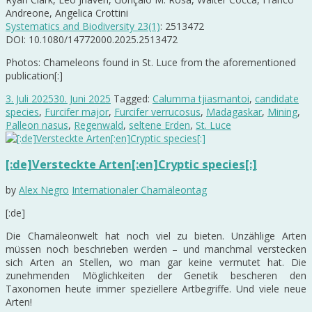
Andreone, Angelica Crottini
Systematics and Biodiversity 23(1)
: 2513472
DOI: 10.1080/14772000.2025.2513472
Photos: Chameleons found in St. Luce from the aforementioned
publication[:]
3. Juli 2025
30. Juni 2025
Tagged:
Calumma tjiasmantoi
,
candidate
species
,
Furcifer major
,
Furcifer verrucosus
,
Madagaskar
,
Mining
,
Palleon nasus
,
Regenwald
,
seltene Erden
,
St. Luce
[:de]Versteckte Arten[:en]Cryptic species[:]
by
Alex Negro
Internationaler Chamäleontag
[:de]
Die Chamäleonwelt hat noch viel zu bieten. Unzählige Arten
müssen noch beschrieben werden – und manchmal verstecken
sich Arten an Stellen, wo man gar keine vermutet hat. Die
zunehmenden Möglichkeiten der Genetik bescheren den
Taxonomen heute immer speziellere Artbegriffe. Und viele neue
Arten!