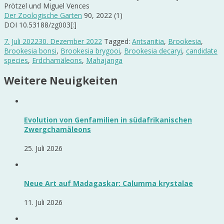
Prötzel und Miguel Vences
Der Zoologische Garten
90, 2022 (1)
DOI 10.53188/zg003[:]
7. Juli 2022
30. Dezember 2022
Tagged:
Antsanitia
,
Brookesia
,
Brookesia bonsi
,
Brookesia brygooi
,
Brookesia decaryi
,
candidate
species
,
Erdchamäleons
,
Mahajanga
Weitere Neuigkeiten
Evolution von Genfamilien in südafrikanischen
Zwergchamäleons
25. Juli 2026
Neue Art auf Madagaskar: Calumma krystalae
11. Juli 2026