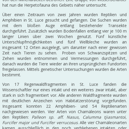
hat nun die Herpetofauna des Gebiets näher untersucht.
Über einen Zeitraum von zwei Jahren wurden Reptilien und
Amphibien in St. Luce gesucht und gefangen. Die Suchen wurden
mit dem bloßen Auge entlang bestehender Transekte
durchgeführt. Zusätzlich wurden Bodenfallen entlang vier je 100 m
langer Linien über zwei Wochen genutzt. Fünf künstliche
Unterschlupfmöglichkeiten und fünf Wellbleche wurden an
insgesamt 12 Orten ausgelegt, um darunter nach einer gewissen
Zeit nach Tieren zu sehen. Proben von Schwanzspitzen und
Zehen wurden entnommen und Vermessungen durchgeführt,
danach wurden die Tiere wieder an ihren ursprünglichen Fundorten
freigelassen. Mittels genetischer Untersuchungen wurden die Arten
bestimmt.
Von 17 Regenwaldfragmenten in St. Luce fanden die
Wissenschaftler nur eines intakt und ein weiteres zwar intakt, aber
stark in sich fragmentiert vor. Alle anderen Waldfragmente wurden
mit deutlichen Anzeichen von Habitatzerstörung vorgefunden.
Insgesamt konnten 22 Amphibien- und 54 Reptilienarten
nachgewiesen werden. Vier Arten von Chamäleons waren unter
den Reptilien:
Palleon sp. aff. Nasus, Calumma tjiasmantoi,
Furcifer major und Furcifer verrucosus
. Alle vier Chamäleonarten
kamen ausschließlich in den noch verbliebenen intakten oder