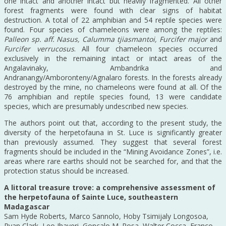
one intact and another intact but heavily fragmented. All other
forest fragments were found with clear signs of habitat
destruction. A total of 22 amphibian and 54 reptile species were
found. Four species of chameleons were among the reptiles:
Palleon sp. aff. Nasus, Calumma tjiasmantoi, Furcifer major
and
Furcifer verrucosus
. All four chameleon species occurred
exclusively in the remaining intact or intact areas of the
Angalavinaky, Ambandrika and
Andranangy/Amboronteny/Agnalaro forests. In the forests already
destroyed by the mine, no chameleons were found at all. Of the
76 amphibian and reptile species found, 13 were candidate
species, which are presumably undescribed new species.
The authors point out that, according to the present study, the
diversity of the herpetofauna in St. Luce is significantly greater
than previously assumed. They suggest that several forest
fragments should be included in the “Mining Avoidance Zones”, i.e.
areas where rare earths should not be searched for, and that the
protection status should be increased.
A littoral treasure trove: a comprehensive assessment of
the herpetofauna of Sainte Luce, southeastern
Madagascar
Sam Hyde Roberts, Marco Sannolo, Hoby Tsimijaly Longosoa,
Ryan Clark, Leo Jhaveri, Gonçalo M. Rosa, Walter Cocca, Franco