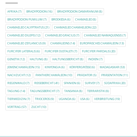
AFRIKA
(7)
BRADYPODION
(16)
BRADYPODION DAMARANUM
(8)
BRADYPODION PUMILUM
(7)
BROOKESIA
(6)
CHAMAELEO
(8)
CHAMAELEO CALYPTRATUS
(21)
CHAMAELEO CHAMAELEON
(22)
CHAMAELEO DILEPIS
(12)
CHAMAELEO GRACILIS
(7)
CHAMAELEO NAMAQUENSIS
(7)
CHAMAELEO ZEYLANICUS
(9)
CHAMÄLEONS
(14)
EUROPÄISCHES CHAMÄLEON
(13)
FURCIFER LATERALIS
(6)
FURCIFER OUSTALETI
(7)
FURCIFER PARDALIS
(20)
GENETIK
(12)
HALTUNG
(8)
HALTUNGSBERICHT
(8)
INDIEN
(7)
JEMENCHAMÄLEON
(15)
KINYONGIA
(6)
KÖRPERGRÖSSE
(6)
MADAGASKAR
(53)
NACHZUCHT
(12)
PANTHERCHAMÄLEON
(10)
PRÄDATOR
(5)
PRÄSENTATION
(11)
REGENWALD
(7)
REISEBERICHT
(41)
SPANIEN
(6)
SURVEY
(7)
SÜDAFRIKA
(20)
TAGUNG
(14)
TAGUNGSBERICHT
(7)
TANSANIA
(8)
TERRARISTIK
(8)
TIERMEDIZIN
(7)
TRIOCEROS
(9)
UGANDA
(6)
USA
(6)
VERBREITUNG
(19)
VORTRAG
(57)
ZUCHT
(10)