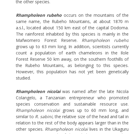
the other species.
Rhampholeon rubeho
occurs on the mountains of the
same name, the Rubeho Mountains, at about 1870 m
a.s.l., located about 150 km east of the capital Dodoma.
The rainforest inhabited by this species is mainly in the
Mafwomero Forest Reserve.
Rhampholeon rubeho
grows up to 63 mm long. In addition, scientists currently
count a population of earth chameleons in the Ilole
Forest Reserve 50 km away, on the southern foothills of
the Rubeho Mountains, as belonging to this species.
However, this population has not yet been genetically
studied.
Rhampholeon nicolai
was named after the late Nicola
Colangelo, a Tanzanian entrepreneur who promoted
species conservation and sustainable resource use.
Rhampholeon nicolai
grows up to 60 mm long, and
similar to
R. sabini
, the relative size of the head and tail in
relation to the rest of the body appears larger than in the
other species.
Rhampholeon nicolai
lives in the Ukaguru