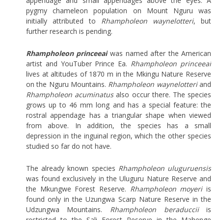
appendage and small appendages above the eyes. A
pygmy chameleon population on Mount Nguru was
initially attributed to
Rhampholeon waynelotteri
, but
further research is pending.
Rhampholeon princeeai
was named after the American
artist and YouTuber Prince Ea.
Rhampholeon princeeai
lives at altitudes of 1870 m in the Mkingu Nature Reserve
on the Nguru Mountains.
Rhampholeon waynelotteri
and
Rhampholeon acuminatus
also occur there. The species
grows up to 46 mm long and has a special feature: the
rostral appendage has a triangular shape when viewed
from above. In addition, the species has a small
depression in the inguinal region, which the other species
studied so far do not have.
The already known species
Rhampholeon uluguruensis
was found exclusively in the Uluguru Nature Reserve and
the Mkungwe Forest Reserve.
Rhampholeon moyeri
is
found only in the Uzungwa Scarp Nature Reserve in the
Udzungwa Mountains.
Rhampholeon beraduccii
is
restricted to the Sali Forest Reserve in the Mahenge