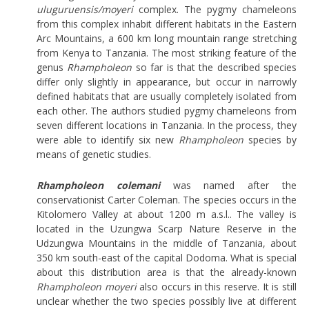
uluguruensis/moyeri
complex. The pygmy chameleons
from this complex inhabit different habitats in the Eastern
Arc Mountains, a 600 km long mountain range stretching
from Kenya to Tanzania. The most striking feature of the
genus
Rhampholeon
so far is that the described species
differ only slightly in appearance, but occur in narrowly
defined habitats that are usually completely isolated from
each other. The authors studied pygmy chameleons from
seven different locations in Tanzania. In the process, they
were able to identify six new
Rhampholeon
species by
means of genetic studies.
Rhampholeon colemani
was named after the
conservationist Carter Coleman. The species occurs in the
Kitolomero Valley at about 1200 m a.s.l.. The valley is
located in the Uzungwa Scarp Nature Reserve in the
Udzungwa Mountains in the middle of Tanzania, about
350 km south-east of the capital Dodoma. What is special
about this distribution area is that the already-known
Rhampholeon moyeri
also occurs in this reserve. It is still
unclear whether the two species possibly live at different