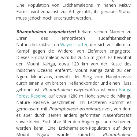
Eine Population von Erdchamäleons im nahen Mikuvi
Forest wird zunächst zur Art gezählt, ihr genauer Status
muss jedoch noch untersucht werden.
Rhampholeon waynelotteri
bekam seinen Namen zu
Ehren des ermordeten südafrikanischen
Naturschutzaktivisten
Wayne
Lotter
, der sich vor allem im
Kampf gegen die Wilderei von Elefanten engagierte.
Dieses Erdchamäleon wird bis zu 55 m groß. Es bewohnt
den Mount Kanga, etwa 120 km von der Küste des
Indischen Ozeans entfernt. Mount Kanga zählt zu den
Nguru Mountains, obwohl der Berg vom Hauptmassiv
durch einen 8 km breiten Tieflandkorridor und einen Fluss
getrennt ist.
Rhampholeon waynelotteri
ist vom
Kanga
Forest
Reserve
auf etwa 1280 m Höhe sowie de Mkingu
Nature Reserve beschrieben. Im Letzteren kommt es
gemeinsam mit
Rhampholeon acuminatus
vor, von dem
es aber durch seinen anders geformten Nasenfortsatz
sowie kleine Fortsätze über den Augen gut unterschieden
werden kann. Eine Erdchamäleon-Population auf dem
Mount Nguru wurde zunächst
Rhampholeon