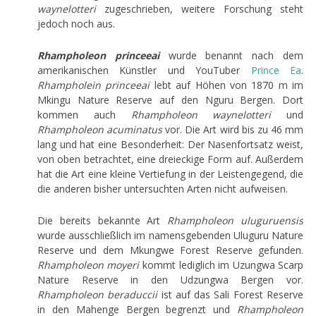
waynelotteri
zugeschrieben, weitere Forschung steht
jedoch noch aus.
Rhampholeon princeeai
wurde benannt nach dem
amerikanischen Künstler und YouTuber
Prince
Ea
.
Rhampholein princeeai
lebt auf Höhen von 1870 m im
Mkingu Nature Reserve auf den Nguru Bergen. Dort
kommen auch
Rhampholeon waynelotteri
und
Rhampholeon acuminatus
vor. Die Art wird bis zu 46 mm
lang und hat eine Besonderheit: Der Nasenfortsatz weist,
von oben betrachtet, eine dreieckige Form auf. Außerdem
hat die Art eine kleine Vertiefung in der Leistengegend, die
die anderen bisher untersuchten Arten nicht aufweisen.
Die bereits bekannte Art
Rhampholeon uluguruensis
wurde ausschließlich im namensgebenden Uluguru Nature
Reserve und dem Mkungwe Forest Reserve gefunden.
Rhampholeon moyeri
kommt lediglich im Uzungwa Scarp
Nature Reserve in den Udzungwa Bergen vor.
Rhampholeon beraduccii
ist auf das Sali Forest Reserve
in den Mahenge Bergen begrenzt und
Rhampholeon