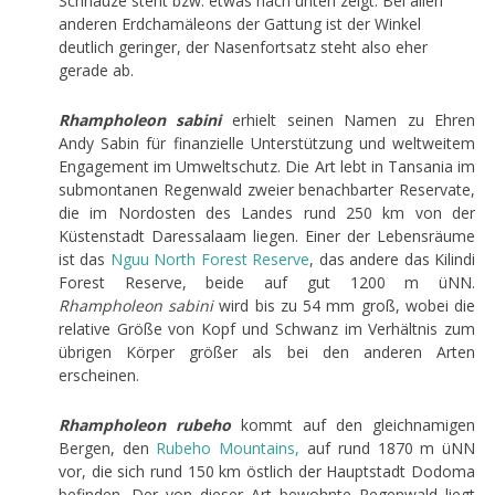
Schnauze steht bzw. etwas nach unten zeigt. Bei allen
anderen Erdchamäleons der Gattung ist der Winkel
deutlich geringer, der Nasenfortsatz steht also eher
gerade ab.
Rhampholeon sabini
erhielt seinen Namen zu Ehren
Andy Sabin für finanzielle Unterstützung und weltweitem
Engagement im Umweltschutz. Die Art lebt in Tansania im
submontanen Regenwald zweier benachbarter Reservate,
die im Nordosten des Landes rund 250 km von der
Küstenstadt Daressalaam liegen. Einer der Lebensräume
ist das
Nguu
North
Forest
Reserve
, das andere das Kilindi
Forest Reserve, beide auf gut 1200 m üNN.
Rhampholeon sabini
wird bis zu 54 mm groß, wobei die
relative Größe von Kopf und Schwanz im Verhältnis zum
übrigen Körper größer als bei den anderen Arten
erscheinen.
Rhampholeon rubeho
kommt auf den gleichnamigen
Bergen, den
Rubeho
Mountains,
auf rund 1870 m üNN
vor, die sich rund 150 km östlich der Hauptstadt Dodoma
befinden. Der von dieser Art bewohnte Regenwald liegt