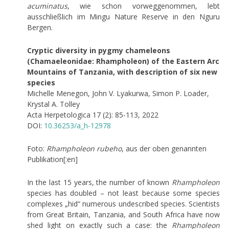
acuminatus
, wie schon vorweggenommen, lebt
ausschließlich im Mingu Nature Reserve in den Nguru
Bergen.
Cryptic diversity in pygmy chameleons
(Chamaeleonidae: Rhampholeon) of the Eastern Arc
Mountains of Tanzania, with description of six new
species
Michelle Menegon, John V. Lyakurwa, Simon P. Loader,
Krystal A. Tolley
Acta Herpetologica 17 (2): 85-113, 2022
DOI:
10.36253/a_h-12978
Foto:
Rhampholeon rubeho
, aus der oben genannten
Publikation[:en]
In the last 15 years, the number of known
Rhampholeon
species has doubled – not least because some species
complexes „hid“ numerous undescribed species. Scientists
from Great Britain, Tanzania, and South Africa have now
shed light on exactly such a case: the
Rhampholeon