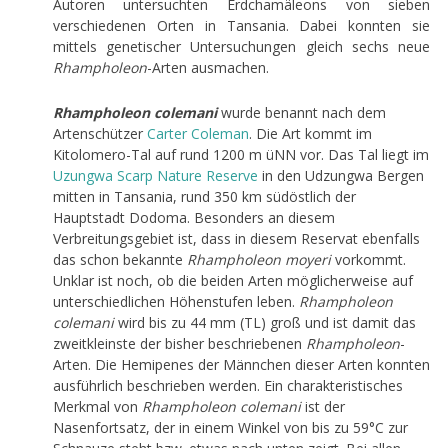
Autoren untersuchten Erdchamäleons von sieben
verschiedenen Orten in Tansania. Dabei konnten sie
mittels genetischer Untersuchungen gleich sechs neue
Rhampholeon
-Arten ausmachen.
Rhampholeon colemani
wurde benannt nach dem
Artenschützer
Carter
Coleman
. Die Art kommt im
Kitolomero-Tal auf rund 1200 m üNN vor. Das Tal liegt im
Uzungwa
Scarp
Nature
Reserve
in den Udzungwa Bergen
mitten in Tansania, rund 350 km südöstlich der
Hauptstadt Dodoma. Besonders an diesem
Verbreitungsgebiet ist, dass in diesem Reservat ebenfalls
das schon bekannte
Rhampholeon moyeri
vorkommt.
Unklar ist noch, ob die beiden Arten möglicherweise auf
unterschiedlichen Höhenstufen leben.
Rhampholeon
colemani
wird bis zu 44 mm (TL) groß und ist damit das
zweitkleinste der bisher beschriebenen
Rhampholeon
-
Arten. Die Hemipenes der Männchen dieser Arten konnten
ausführlich beschrieben werden. Ein charakteristisches
Merkmal von
Rhampholeon colemani
ist der
Nasenfortsatz, der in einem Winkel von bis zu 59°C zur