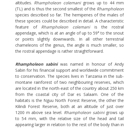
altitudes.
Rhampholeon colemani
grows up to 44 mm
(TL) and is thus the second smallest of the
Rhampholeon
species described so far. The hemipenes of the males of
these species could be described in detail. A characteristic
feature of
Rhampholeon colemani
is the rostral
appendage, which is at an angle of up to 59° to the snout
or points slightly downwards. In all other terrestrial
chameleons of the genus, the angle is much smaller, so
the rostral appendage is rather straightforward.
Rhampholeon sabini
was named in honour of Andy
Sabin for his financial support and worldwide commitment
to conservation. The species lives in Tanzania in the sub-
montane rainforest of two neighbouring reserves, which
are located in the north-east of the country about 250 km
from the coastal city of Dar es Salaam. One of the
habitats is the Nguu North Forest Reserve, the other the
Kilindi Forest Reserve, both at an altitude of just over
1200 m above sea level.
Rhampholeon sabini
grows up
to 54 mm, with the relative size of the head and tail
appearing larger in relation to the rest of the body than in