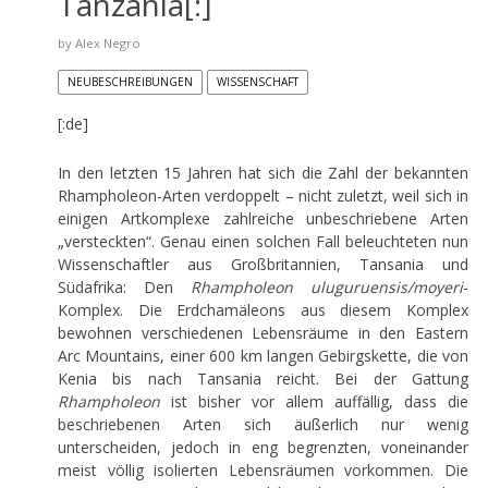
Tanzania[:]
by
Alex Negro
NEUBESCHREIBUNGEN
WISSENSCHAFT
[:de]
In den letzten 15 Jahren hat sich die Zahl der bekannten
Rhampholeon-Arten verdoppelt – nicht zuletzt, weil sich in
einigen Artkomplexe zahlreiche unbeschriebene Arten
„versteckten“. Genau einen solchen Fall beleuchteten nun
Wissenschaftler aus Großbritannien, Tansania und
Südafrika: Den
Rhampholeon uluguruensis/moyeri
-
Komplex. Die Erdchamäleons aus diesem Komplex
bewohnen verschiedenen Lebensräume in den Eastern
Arc Mountains, einer 600 km langen Gebirgskette, die von
Kenia bis nach Tansania reicht. Bei der Gattung
Rhampholeon
ist bisher vor allem auffällig, dass die
beschriebenen Arten sich äußerlich nur wenig
unterscheiden, jedoch in eng begrenzten, voneinander
meist völlig isolierten Lebensräumen vorkommen. Die