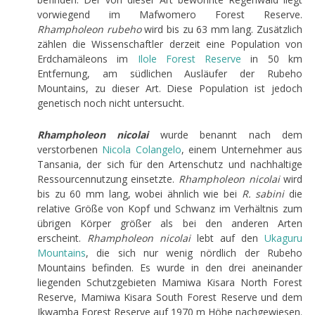
vorwiegend im Mafwomero Forest Reserve.
Rhampholeon rubeho
wird bis zu 63 mm lang. Zusätzlich
zählen die Wissenschaftler derzeit eine Population von
Erdchamäleons im
Ilole
Forest
Reserve
in 50 km
Entfernung, am südlichen Ausläufer der Rubeho
Mountains, zu dieser Art. Diese Population ist jedoch
genetisch noch nicht untersucht.
Rhampholeon nicolai
wurde benannt nach dem
verstorbenen
Nicola
Colangelo
, einem Unternehmer aus
Tansania, der sich für den Artenschutz und nachhaltige
Ressourcennutzung einsetzte.
Rhampholeon nicolai
wird
bis zu 60 mm lang, wobei ähnlich wie bei
R. sabini
die
relative Größe von Kopf und Schwanz im Verhältnis zum
übrigen Körper größer als bei den anderen Arten
erscheint.
Rhampholeon nicolai
lebt auf den
Ukaguru
Mountains
, die sich nur wenig nördlich der Rubeho
Mountains befinden. Es wurde in den drei aneinander
liegenden Schutzgebieten Mamiwa Kisara North Forest
Reserve, Mamiwa Kisara South Forest Reserve und dem
Ikwamba Forest Reserve auf 1970 m Höhe nachgewiesen.