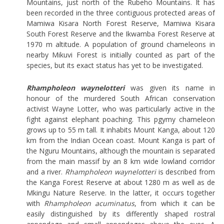
Mountains, just north of the Rubeho Mountains. It has
been recorded in the three contiguous protected areas of
Mamiwa Kisara North Forest Reserve, Mamiwa Kisara
South Forest Reserve and the Ikwamba Forest Reserve at
1970 m altitude. A population of ground chameleons in
nearby Mikuvi Forest is initially counted as part of the
species, but its exact status has yet to be investigated.
Rhampholeon waynelotteri
was given its name in
honour of the murdered South African conservation
activist Wayne Lotter, who was particularly active in the
fight against elephant poaching. This pgymy chameleon
grows up to 55 m tall. It inhabits Mount Kanga, about 120
km from the Indian Ocean coast. Mount Kanga is part of
the Nguru Mountains, although the mountain is separated
from the main massif by an 8 km wide lowland corridor
and a river.
Rhampholeon waynelotteri
is described from
the Kanga Forest Reserve at about 1280 m as well as de
Mkingu Nature Reserve. In the latter, it occurs together
with
Rhampholeon acuminatus
, from which it can be
easily distinguished by its differently shaped rostral