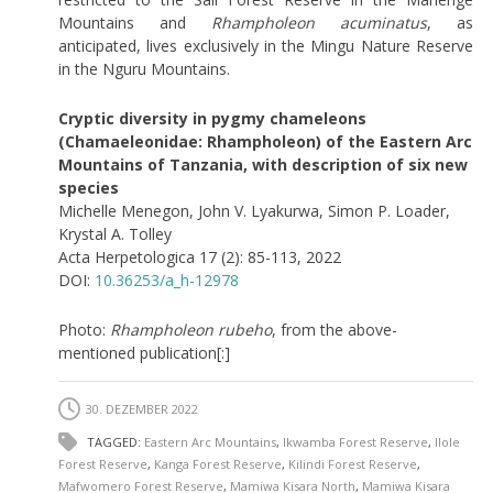
Mountains and
Rhampholeon acuminatus
, as
anticipated, lives exclusively in the Mingu Nature Reserve
in the Nguru Mountains.
Cryptic diversity in pygmy chameleons
(Chamaeleonidae: Rhampholeon) of the Eastern Arc
Mountains of Tanzania, with description of six new
species
Michelle Menegon, John V. Lyakurwa, Simon P. Loader,
Krystal A. Tolley
Acta Herpetologica 17 (2): 85-113, 2022
DOI:
10.36253/a_h-12978
Photo:
Rhampholeon rubeho
, from the above-
mentioned publication[:]
30. DEZEMBER 2022
TAGGED:
Eastern Arc Mountains
,
Ikwamba Forest Reserve
,
Ilole
Forest Reserve
,
Kanga Forest Reserve
,
Kilindi Forest Reserve
,
Mafwomero Forest Reserve
,
Mamiwa Kisara North
,
Mamiwa Kisara