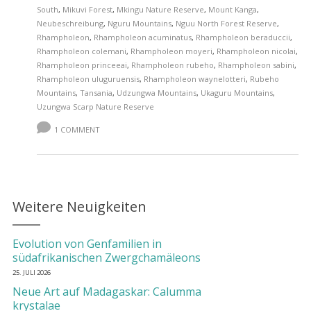
South
,
Mikuvi Forest
,
Mkingu Nature Reserve
,
Mount Kanga
,
Neubeschreibung
,
Nguru Mountains
,
Nguu North Forest Reserve
,
Rhampholeon
,
Rhampholeon acuminatus
,
Rhampholeon beraduccii
,
Rhampholeon colemani
,
Rhampholeon moyeri
,
Rhampholeon nicolai
,
Rhampholeon princeeai
,
Rhampholeon rubeho
,
Rhampholeon sabini
,
Rhampholeon uluguruensis
,
Rhampholeon waynelotteri
,
Rubeho
Mountains
,
Tansania
,
Udzungwa Mountains
,
Ukaguru Mountains
,
Uzungwa Scarp Nature Reserve
1 COMMENT
Weitere Neuigkeiten
Evolution von Genfamilien in
südafrikanischen Zwergchamäleons
25. JULI 2026
Neue Art auf Madagaskar: Calumma
krystalae