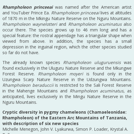
Rhampholeon princeeai
was named after the American artist
and YouTuber Prince Ea.
Rhampholeon princeeai
lives at altitudes
of 1870 m in the Mkingu Nature Reserve on the Nguru Mountains.
Rhampholeon waynelotteri
and
Rhampholeon acuminatus
also
occur there. The species grows up to 46 mm long and has a
special feature: the rostral appendage has a triangular shape when
viewed from above. In addition, the species has a small
depression in the inguinal region, which the other species studied
so far do not have.
The already known species
Rhampholeon uluguruensis
was
found exclusively in the Uluguru Nature Reserve and the Mkungwe
Forest Reserve.
Rhampholeon moyeri
is found only in the
Uzungwa Scarp Nature Reserve in the Udzungwa Mountains.
Rhampholeon beraduccii
is restricted to the Sali Forest Reserve
in the Mahenge Mountains and
Rhampholeon acuminatus
, as
anticipated, lives exclusively in the Mingu Nature Reserve in the
Nguru Mountains.
Cryptic diversity in pygmy chameleons (Chamaeleonidae:
Rhampholeon) of the Eastern Arc Mountains of Tanzania,
with description of six new species
Michelle Menegon, John V. Lyakurwa, Simon P. Loader, Krystal A.