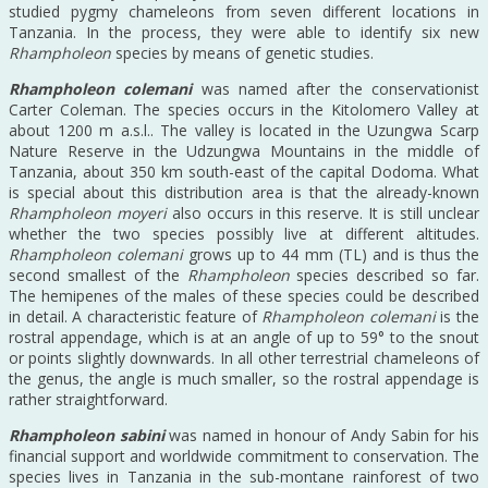
studied pygmy chameleons from seven different locations in
Tanzania. In the process, they were able to identify six new
Rhampholeon
species by means of genetic studies.
Rhampholeon colemani
was named after the conservationist
Carter Coleman. The species occurs in the Kitolomero Valley at
about 1200 m a.s.l.. The valley is located in the Uzungwa Scarp
Nature Reserve in the Udzungwa Mountains in the middle of
Tanzania, about 350 km south-east of the capital Dodoma. What
is special about this distribution area is that the already-known
Rhampholeon moyeri
also occurs in this reserve. It is still unclear
whether the two species possibly live at different altitudes.
Rhampholeon colemani
grows up to 44 mm (TL) and is thus the
second smallest of the
Rhampholeon
species described so far.
The hemipenes of the males of these species could be described
in detail. A characteristic feature of
Rhampholeon colemani
is the
rostral appendage, which is at an angle of up to 59° to the snout
or points slightly downwards. In all other terrestrial chameleons of
the genus, the angle is much smaller, so the rostral appendage is
rather straightforward.
Rhampholeon sabini
was named in honour of Andy Sabin for his
financial support and worldwide commitment to conservation. The
species lives in Tanzania in the sub-montane rainforest of two