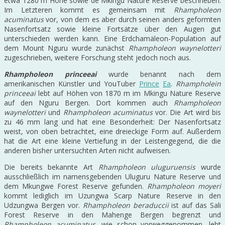
etwa 1280 m Höhe sowie de Mkingu Nature Reserve beschrieben.
Im Letzteren kommt es gemeinsam mit
Rhampholeon
acuminatus
vor, von dem es aber durch seinen anders geformten
Nasenfortsatz sowie kleine Fortsätze über den Augen gut
unterschieden werden kann. Eine Erdchamäleon-Population auf
dem Mount Nguru wurde zunächst
Rhampholeon waynelotteri
zugeschrieben, weitere Forschung steht jedoch noch aus.
Rhampholeon princeeai
wurde benannt nach dem
amerikanischen Künstler und YouTuber
Prince
Ea
.
Rhampholein
princeeai
lebt auf Höhen von 1870 m im Mkingu Nature Reserve
auf den Nguru Bergen. Dort kommen auch
Rhampholeon
waynelotteri
und
Rhampholeon acuminatus
vor. Die Art wird bis
zu 46 mm lang und hat eine Besonderheit: Der Nasenfortsatz
weist, von oben betrachtet, eine dreieckige Form auf. Außerdem
hat die Art eine kleine Vertiefung in der Leistengegend, die die
anderen bisher untersuchten Arten nicht aufweisen.
Die bereits bekannte Art
Rhampholeon uluguruensis
wurde
ausschließlich im namensgebenden Uluguru Nature Reserve und
dem Mkungwe Forest Reserve gefunden.
Rhampholeon moyeri
kommt lediglich im Uzungwa Scarp Nature Reserve in den
Udzungwa Bergen vor.
Rhampholeon beraduccii
ist auf das Sali
Forest Reserve in den Mahenge Bergen begrenzt und
Rhampholeon acuminatus
, wie schon vorweggenommen, lebt