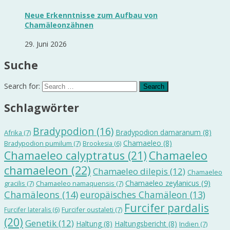
Neue Erkenntnisse zum Aufbau von
Chamäleonzähnen
29. Juni 2026
Suche
Search for:
Schlagwörter
Bradypodion
(16)
Bradypodion damaranum
(8)
Afrika
(7)
Chamaeleo
(8)
Bradypodion pumilum
(7)
Brookesia
(6)
Chamaeleo calyptratus
(21)
Chamaeleo
chamaeleon
(22)
Chamaeleo dilepis
(12)
Chamaeleo
Chamaeleo zeylanicus
(9)
gracilis
(7)
Chamaeleo namaquensis
(7)
Chamäleons
(14)
europäisches Chamäleon
(13)
Furcifer pardalis
Furcifer oustaleti
(7)
Furcifer lateralis
(6)
(20)
Genetik
(12)
Haltung
(8)
Haltungsbericht
(8)
Indien
(7)