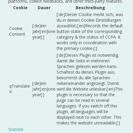
platforms, collect feedbacks, and other third-party features.
Cookie
Dauer
Beschreibung
[:de]Dieser Cookie merkt sich, was
du in deinen Cookie-Einstellungen
[:de]ein
auswählst.[:en]Records the default
Cookie
Jahr[:en]one
button state of the corresponding
Consent
year[:]
category & the status of CCPA. It
works only in coordination with
the primary cookie.[:]
[:de]Dieses Plugin ist notwendig,
damit die Seite in mehreren
Sprachen gelesen werden kann.
Schaltest du dieses Plugin aus,
bekommst du alle Sprachen
[:de]ein
nebeneinander angezeigt. Damit
qTranslate-
Jahr[:en]one
wird die Website unlesbar.[:en]This
X
year[:]
plugin is necessary so that the
page can be read in several
languages. If you switch off this
plugin, all languages will be
displayed next to each other. This
makes the website unreadable.[:]
Statistik