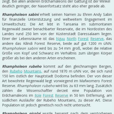
zeigt. Bei allen anderen Erdchamäleons der Gattung ist der Winkel
deutlich geringer, der Nasenfortsatz steht also eher gerade ab.
Rhampholeon sabini
erhielt seinen Namen zu Ehren Andy Sabin
für finanzielle Unterstützung und weltweitem Engagement im
Umweltschutz. Die Art lebt in Tansania im submontanen
Regenwald zweier benachbarter Reservate, die im Nordosten des
Landes rund 250 km von der Küstenstadt Daressalaam liegen.
Einer der Lebensräume ist das
Nguu
North
Forest
Reserve
, das
andere das Kilindi Forest Reserve, beide auf gut 1200 m üNN.
Rhampholeon sabini
wird bis zu 54 mm groß, wobei die relative
Größe von Kopf und Schwanz im Verhältnis zum übrigen Körper
größer als bei den anderen Arten erscheinen.
Rhampholeon rubeho
kommt auf den gleichnamigen Bergen,
den
Rubeho
Mountains,
auf rund 1870 m üNN vor, die sich rund
150 km östlich der Hauptstadt Dodoma befinden. Der von dieser
Art bewohnte Regenwald liegt vorwiegend im Mafwomero Forest
Reserve.
Rhampholeon rubeho
wird bis zu 63 mm lang. Zusätzlich
zählen die Wissenschaftler derzeit eine Population von
Erdchamäleons im
Ilole
Forest
Reserve
in 50 km Entfernung, am
südlichen Ausläufer der Rubeho Mountains, zu dieser Art. Diese
Population ist jedoch genetisch noch nicht untersucht.
Rhampholeon nicolai
wurde benannt nach dem verstorbenen