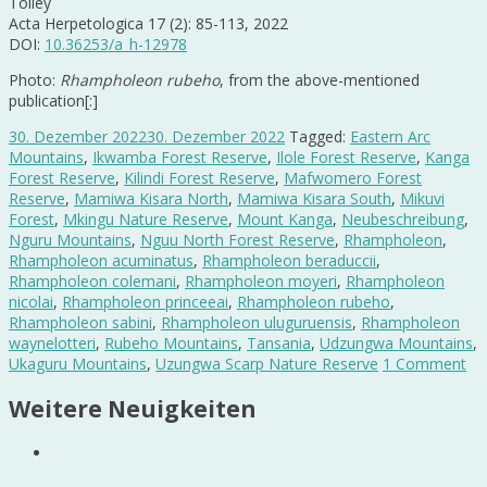
Tolley
Acta Herpetologica 17 (2): 85-113, 2022
DOI:
10.36253/a_h-12978
Photo:
Rhampholeon rubeho
, from the above-mentioned
publication[:]
30. Dezember 2022
30. Dezember 2022
Tagged:
Eastern Arc
Mountains
,
Ikwamba Forest Reserve
,
Ilole Forest Reserve
,
Kanga
Forest Reserve
,
Kilindi Forest Reserve
,
Mafwomero Forest
Reserve
,
Mamiwa Kisara North
,
Mamiwa Kisara South
,
Mikuvi
Forest
,
Mkingu Nature Reserve
,
Mount Kanga
,
Neubeschreibung
,
Nguru Mountains
,
Nguu North Forest Reserve
,
Rhampholeon
,
Rhampholeon acuminatus
,
Rhampholeon beraduccii
,
Rhampholeon colemani
,
Rhampholeon moyeri
,
Rhampholeon
nicolai
,
Rhampholeon princeeai
,
Rhampholeon rubeho
,
Rhampholeon sabini
,
Rhampholeon uluguruensis
,
Rhampholeon
waynelotteri
,
Rubeho Mountains
,
Tansania
,
Udzungwa Mountains
,
Ukaguru Mountains
,
Uzungwa Scarp Nature Reserve
1 Comment
Weitere Neuigkeiten