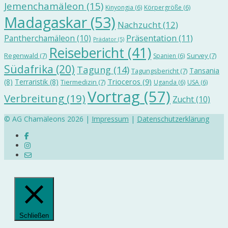
Jemenchamäleon
(15)
Kinyongia
(6)
Körpergröße
(6)
Madagaskar
(53)
Nachzucht
(12)
Präsentation
(11)
Pantherchamäleon
(10)
Prädator
(5)
Reisebericht
(41)
Regenwald
(7)
Survey
(7)
Spanien
(6)
Südafrika
(20)
Tagung
(14)
Tansania
Tagungsbericht
(7)
Trioceros
(9)
(8)
Terraristik
(8)
Tiermedizin
(7)
Uganda
(6)
USA
(6)
Vortrag
(57)
Verbreitung
(19)
Zucht
(10)
© AG Chamäleons 2026 |
Impressum
|
Datenschutzerklärung
Schließen