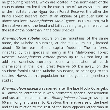
neighbouring reserves, which are located in the north-east of the
country about 250 km from the coastal city of Dar es Salaam. One
of the habitats is the Nguu North Forest Reserve, the other the
Kilindi Forest Reserve, both at an altitude of just over 1200 m
above sea level.
Rhampholeon sabini
grows up to 54 mm, with
the relative size of the head and tail appearing larger in relation to
the rest of the body than in the other species.
Rhampholeon rubeho
occurs on the mountains of the same
name, the Rubeho Mountains, at about 1870 m a.s.l., located
about 150 km east of the capital Dodoma. The rainforest
inhabited by this species is mainly in the Mafwomero Forest
Reserve.
Rhampholeon rubeho
grows up to 63 mm long. In
addition, scientists currently count a population of earth
chameleons in the Ilole Forest Reserve 50 km away, on the
southern foothills of the Rubeho Mountains, as belonging to this
species. However, this population has not yet been genetically
studied.
Rhampholeon nicolai
was named after the late Nicola Colangelo,
a Tanzanian entrepreneur who promoted species conservation
and sustainable resource use.
Rhampholeon nicolai
grows up to
60 mm long, and similar to
R. sabini
, the relative size of the head
and tail in relation to the rest of the body appears larger than in