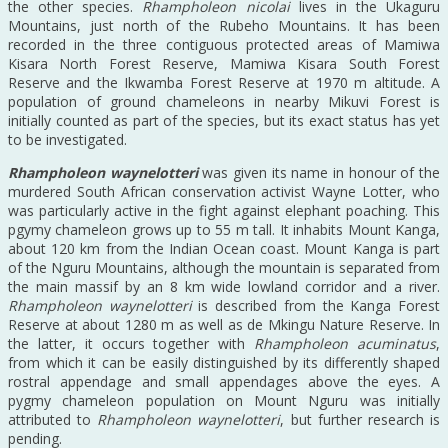
the other species.
Rhampholeon nicolai
lives in the Ukaguru
Mountains, just north of the Rubeho Mountains. It has been
recorded in the three contiguous protected areas of Mamiwa
Kisara North Forest Reserve, Mamiwa Kisara South Forest
Reserve and the Ikwamba Forest Reserve at 1970 m altitude. A
population of ground chameleons in nearby Mikuvi Forest is
initially counted as part of the species, but its exact status has yet
to be investigated.
Rhampholeon waynelotteri
was given its name in honour of the
murdered South African conservation activist Wayne Lotter, who
was particularly active in the fight against elephant poaching. This
pgymy chameleon grows up to 55 m tall. It inhabits Mount Kanga,
about 120 km from the Indian Ocean coast. Mount Kanga is part
of the Nguru Mountains, although the mountain is separated from
the main massif by an 8 km wide lowland corridor and a river.
Rhampholeon waynelotteri
is described from the Kanga Forest
Reserve at about 1280 m as well as de Mkingu Nature Reserve. In
the latter, it occurs together with
Rhampholeon acuminatus
,
from which it can be easily distinguished by its differently shaped
rostral appendage and small appendages above the eyes. A
pygmy chameleon population on Mount Nguru was initially
attributed to
Rhampholeon waynelotteri
, but further research is
pending.