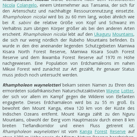
Nicola
Colangelo
, einem Unternehmer aus Tansania, der sich für
den Artenschutz und nachhaltige Ressourcennutzung einsetzte.
Rhampholeon nicolai
wird bis zu 60 mm lang, wobei ähnlich wie
bei
R. sabini
die relative Größe von Kopf und Schwanz im
Verhältnis zum übrigen Körper größer als bei den anderen Arten
erscheint.
Rhampholeon nicolai
lebt auf den
Ukaguru
Mountains
,
die sich nur wenig nördlich der Rubeho Mountains befinden. Es
wurde in den drei aneinander liegenden Schutzgebieten Mamiwa
Kisara North Forest Reserve, Mamiwa Kisara South Forest
Reserve und dem Ikwamba Forest Reserve auf 1970 m Höhe
nachgewiesen. Eine Population von Erdchamäleons im nahen
Mikuvi Forest wird zunächst zur Art gezählt, ihr genauer Status
muss jedoch noch untersucht werden.
Rhampholeon waynelotteri
bekam seinen Namen zu Ehren des
ermordeten südafrikanischen Naturschutzaktivisten
Wayne
Lotter
,
der sich vor allem im Kampf gegen die Wilderei von Elefanten
engagierte. Dieses Erdchamäleon wird bis zu 55 m groß. Es
bewohnt den Mount Kanga, etwa 120 km von der Küste des
Indischen Ozeans entfernt. Mount Kanga zählt zu den Nguru
Mountains, obwohl der Berg vom Hauptmassiv durch einen 8 km
breiten Tieflandkorridor und einen Fluss getrennt ist.
Rhampholeon waynelotteri
ist vom
Kanga
Forest
Reserve
auf