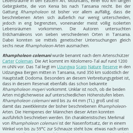
Lebensräume in den Eastern Arc Mountains, einer 600 km langen
Gebirgskette, die von Kenia bis nach Tansania reicht. Bei der
Gattung
Rhampholeon
ist bisher vor allem auffällig, dass die
beschriebenen Arten sich äußerlich nur wenig unterscheiden,
jedoch in eng begrenzten, voneinander meist völlig isolierten
Lebensräumen vorkommen. Die Autoren untersuchten
Erdchamäleons von sieben verschiedenen Orten in Tansania.
Dabei konnten sie mittels genetischer Untersuchungen gleich
sechs neue
Rhampholeon
-Arten ausmachen.
Rhampholeon colemani
wurde benannt nach dem Artenschützer
Carter
Coleman
. Die Art kommt im Kitolomero-Tal auf rund 1200
m üNN vor. Das Tal liegt im
Uzungwa
Scarp
Nature
Reserve
in den
Udzungwa Bergen mitten in Tansania, rund 350 km südöstlich der
Hauptstadt Dodoma. Besonders an diesem Verbreitungsgebiet ist,
dass in diesem Reservat ebenfalls das schon bekannte
Rhampholeon moyeri
vorkommt. Unklar ist noch, ob die beiden
Arten möglicherweise auf unterschiedlichen Höhenstufen leben.
Rhampholeon colemani
wird bis zu 44 mm (TL) groß und ist
damit das zweitkleinste der bisher beschriebenen
Rhampholeon
-
Arten. Die Hemipenes der Männchen dieser Arten konnten
ausführlich beschrieben werden. Ein charakteristisches Merkmal
von
Rhampholeon colemani
ist der Nasenfortsatz, der in einem
Winkel von bis zu 59°C zur Schnauze steht bzw. etwas nach unten