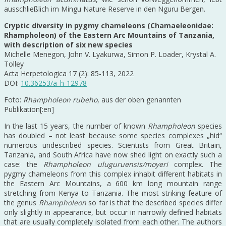
ausschließlich im Mingu Nature Reserve in den Nguru Bergen.
Cryptic diversity in pygmy chameleons (Chamaeleonidae:
Rhampholeon) of the Eastern Arc Mountains of Tanzania,
with description of six new species
Michelle Menegon, John V. Lyakurwa, Simon P. Loader, Krystal A.
Tolley
Acta Herpetologica 17 (2): 85-113, 2022
DOI:
10.36253/a_h-12978
Foto:
Rhampholeon rubeho
, aus der oben genannten
Publikation[:en]
In the last 15 years, the number of known
Rhampholeon
species
has doubled – not least because some species complexes „hid“
numerous undescribed species. Scientists from Great Britain,
Tanzania, and South Africa have now shed light on exactly such a
case: the
Rhampholeon uluguruensis/moyeri
complex. The
pygmy chameleons from this complex inhabit different habitats in
the Eastern Arc Mountains, a 600 km long mountain range
stretching from Kenya to Tanzania. The most striking feature of
the genus
Rhampholeon
so far is that the described species differ
only slightly in appearance, but occur in narrowly defined habitats
that are usually completely isolated from each other. The authors