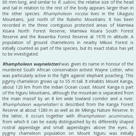
60 mm long, and similar to
R. sabini
, the relative size of the head
and tail in relation to the rest of the body appears larger than in
the other species.
Rhampholeon nicolai
lives in the Ukaguru
Mountains, just north of the Rubeho Mountains. It has been
recorded in the three contiguous protected areas of Mamiwa
Kisara North Forest Reserve, Mamiwa Kisara South Forest
Reserve and the Ikwamba Forest Reserve at 1970 m altitude. A
population of ground chameleons in nearby Mikuvi Forest is
initially counted as part of the species, but its exact status has yet
to be investigated.
Rhampholeon waynelotteri
was given its name in honour of the
murdered South African conservation activist Wayne Lotter, who
was particularly active in the fight against elephant poaching. This
pgymy chameleon grows up to 55 m tall. It inhabits Mount Kanga,
about 120 km from the Indian Ocean coast. Mount Kanga is part
of the Nguru Mountains, although the mountain is separated from
the main massif by an 8 km wide lowland corridor and a river.
Rhampholeon waynelotteri
is described from the Kanga Forest
Reserve at about 1280 m as well as de Mkingu Nature Reserve. In
the latter, it occurs together with
Rhampholeon acuminatus
,
from which it can be easily distinguished by its differently shaped
rostral appendage and small appendages above the eyes. A
pygmy chameleon population on Mount Nguru was initially