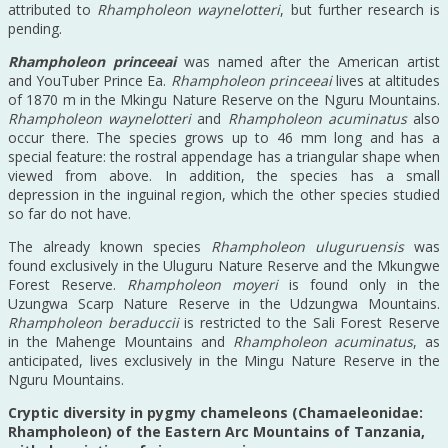
attributed to
Rhampholeon waynelotteri
, but further research is
pending.
Rhampholeon princeeai
was named after the American artist
and YouTuber Prince Ea.
Rhampholeon princeeai
lives at altitudes
of 1870 m in the Mkingu Nature Reserve on the Nguru Mountains.
Rhampholeon waynelotteri
and
Rhampholeon acuminatus
also
occur there. The species grows up to 46 mm long and has a
special feature: the rostral appendage has a triangular shape when
viewed from above. In addition, the species has a small
depression in the inguinal region, which the other species studied
so far do not have.
The already known species
Rhampholeon uluguruensis
was
found exclusively in the Uluguru Nature Reserve and the Mkungwe
Forest Reserve.
Rhampholeon moyeri
is found only in the
Uzungwa Scarp Nature Reserve in the Udzungwa Mountains.
Rhampholeon beraduccii
is restricted to the Sali Forest Reserve
in the Mahenge Mountains and
Rhampholeon acuminatus
, as
anticipated, lives exclusively in the Mingu Nature Reserve in the
Nguru Mountains.
Cryptic diversity in pygmy chameleons (Chamaeleonidae:
Rhampholeon) of the Eastern Arc Mountains of Tanzania,