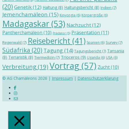
(20)
Genetik
(12)
Haltung
(8)
Haltungsbericht
(8)
Indien
(7)
Jemenchamäleon
(15)
Kinyongia
(6)
Körpergröße
(6)
Madagaskar
(53)
Nachzucht
(12)
Präsentation
(11)
Pantherchamäleon
(10)
Prädator
(5)
Reisebericht
(41)
Regenwald
(7)
Survey
(7)
Spanien
(6)
Südafrika
(20)
Tagung
(14)
Tansania
Tagungsbericht
(7)
Trioceros
(9)
(8)
Terraristik
(8)
Tiermedizin
(7)
Uganda
(6)
USA
(6)
Vortrag
(57)
Verbreitung
(19)
Zucht
(10)
© AG Chamäleons 2026 |
Impressum
|
Datenschutzerklärung