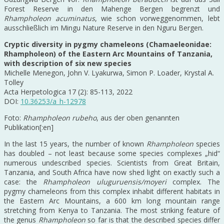
Forest Reserve in den Mahenge Bergen begrenzt und
Rhampholeon acuminatus
, wie schon vorweggenommen, lebt
ausschließlich im Mingu Nature Reserve in den Nguru Bergen.
Cryptic diversity in pygmy chameleons (Chamaeleonidae:
Rhampholeon) of the Eastern Arc Mountains of Tanzania,
with description of six new species
Michelle Menegon, John V. Lyakurwa, Simon P. Loader, Krystal A.
Tolley
Acta Herpetologica 17 (2): 85-113, 2022
DOI:
10.36253/a_h-12978
Foto:
Rhampholeon rubeho
, aus der oben genannten
Publikation[:en]
In the last 15 years, the number of known
Rhampholeon
species
has doubled – not least because some species complexes „hid“
numerous undescribed species. Scientists from Great Britain,
Tanzania, and South Africa have now shed light on exactly such a
case: the
Rhampholeon uluguruensis/moyeri
complex. The
pygmy chameleons from this complex inhabit different habitats in
the Eastern Arc Mountains, a 600 km long mountain range
stretching from Kenya to Tanzania. The most striking feature of
the genus
Rhampholeon
so far is that the described species differ