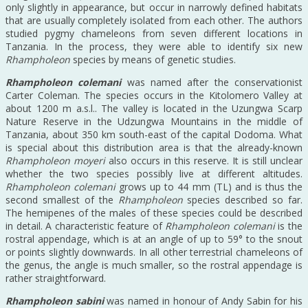
only slightly in appearance, but occur in narrowly defined habitats
that are usually completely isolated from each other. The authors
studied pygmy chameleons from seven different locations in
Tanzania. In the process, they were able to identify six new
Rhampholeon
species by means of genetic studies.
Rhampholeon colemani
was named after the conservationist
Carter Coleman. The species occurs in the Kitolomero Valley at
about 1200 m a.s.l.. The valley is located in the Uzungwa Scarp
Nature Reserve in the Udzungwa Mountains in the middle of
Tanzania, about 350 km south-east of the capital Dodoma. What
is special about this distribution area is that the already-known
Rhampholeon moyeri
also occurs in this reserve. It is still unclear
whether the two species possibly live at different altitudes.
Rhampholeon colemani
grows up to 44 mm (TL) and is thus the
second smallest of the
Rhampholeon
species described so far.
The hemipenes of the males of these species could be described
in detail. A characteristic feature of
Rhampholeon colemani
is the
rostral appendage, which is at an angle of up to 59° to the snout
or points slightly downwards. In all other terrestrial chameleons of
the genus, the angle is much smaller, so the rostral appendage is
rather straightforward.
Rhampholeon sabini
was named in honour of Andy Sabin for his