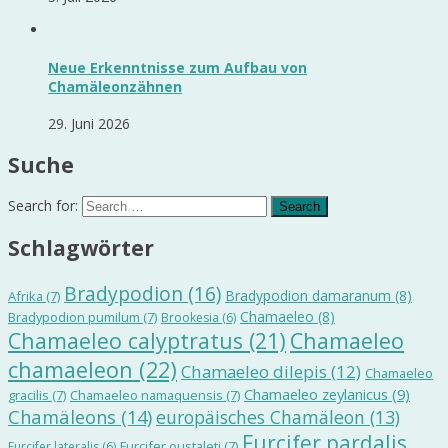
Neue Erkenntnisse zum Aufbau von
Chamäleonzähnen
29. Juni 2026
Suche
Search for:
Schlagwörter
Bradypodion
(16)
Bradypodion damaranum
(8)
Afrika
(7)
Chamaeleo
(8)
Bradypodion pumilum
(7)
Brookesia
(6)
Chamaeleo calyptratus
(21)
Chamaeleo
chamaeleon
(22)
Chamaeleo dilepis
(12)
Chamaeleo
Chamaeleo zeylanicus
(9)
gracilis
(7)
Chamaeleo namaquensis
(7)
Chamäleons
(14)
europäisches Chamäleon
(13)
Furcifer pardalis
Furcifer oustaleti
(7)
Furcifer lateralis
(6)