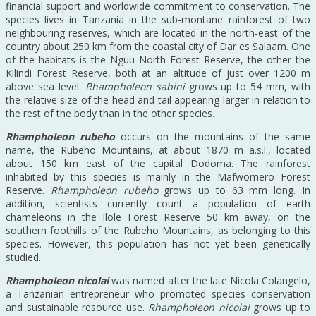
financial support and worldwide commitment to conservation. The
species lives in Tanzania in the sub-montane rainforest of two
neighbouring reserves, which are located in the north-east of the
country about 250 km from the coastal city of Dar es Salaam. One
of the habitats is the Nguu North Forest Reserve, the other the
Kilindi Forest Reserve, both at an altitude of just over 1200 m
above sea level.
Rhampholeon sabini
grows up to 54 mm, with
the relative size of the head and tail appearing larger in relation to
the rest of the body than in the other species.
Rhampholeon rubeho
occurs on the mountains of the same
name, the Rubeho Mountains, at about 1870 m a.s.l., located
about 150 km east of the capital Dodoma. The rainforest
inhabited by this species is mainly in the Mafwomero Forest
Reserve.
Rhampholeon rubeho
grows up to 63 mm long. In
addition, scientists currently count a population of earth
chameleons in the Ilole Forest Reserve 50 km away, on the
southern foothills of the Rubeho Mountains, as belonging to this
species. However, this population has not yet been genetically
studied.
Rhampholeon nicolai
was named after the late Nicola Colangelo,
a Tanzanian entrepreneur who promoted species conservation
and sustainable resource use.
Rhampholeon nicolai
grows up to