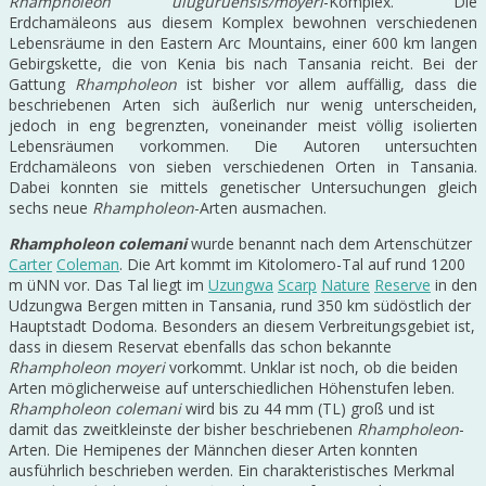
Rhampholeon uluguruensis/moyeri
-Komplex. Die
Erdchamäleons aus diesem Komplex bewohnen verschiedenen
Lebensräume in den Eastern Arc Mountains, einer 600 km langen
Gebirgskette, die von Kenia bis nach Tansania reicht. Bei der
Gattung
Rhampholeon
ist bisher vor allem auffällig, dass die
beschriebenen Arten sich äußerlich nur wenig unterscheiden,
jedoch in eng begrenzten, voneinander meist völlig isolierten
Lebensräumen vorkommen. Die Autoren untersuchten
Erdchamäleons von sieben verschiedenen Orten in Tansania.
Dabei konnten sie mittels genetischer Untersuchungen gleich
sechs neue
Rhampholeon
-Arten ausmachen.
Rhampholeon colemani
wurde benannt nach dem Artenschützer
Carter
Coleman
. Die Art kommt im Kitolomero-Tal auf rund 1200
m üNN vor. Das Tal liegt im
Uzungwa
Scarp
Nature
Reserve
in den
Udzungwa Bergen mitten in Tansania, rund 350 km südöstlich der
Hauptstadt Dodoma. Besonders an diesem Verbreitungsgebiet ist,
dass in diesem Reservat ebenfalls das schon bekannte
Rhampholeon moyeri
vorkommt. Unklar ist noch, ob die beiden
Arten möglicherweise auf unterschiedlichen Höhenstufen leben.
Rhampholeon colemani
wird bis zu 44 mm (TL) groß und ist
damit das zweitkleinste der bisher beschriebenen
Rhampholeon
-
Arten. Die Hemipenes der Männchen dieser Arten konnten
ausführlich beschrieben werden. Ein charakteristisches Merkmal