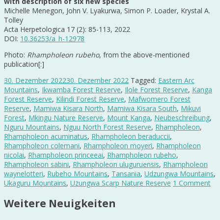
with description of six new species
Michelle Menegon, John V. Lyakurwa, Simon P. Loader, Krystal A.
Tolley
Acta Herpetologica 17 (2): 85-113, 2022
DOI:
10.36253/a_h-12978
Photo:
Rhampholeon rubeho
, from the above-mentioned
publication[:]
30. Dezember 2022
30. Dezember 2022
Tagged:
Eastern Arc
Mountains
,
Ikwamba Forest Reserve
,
Ilole Forest Reserve
,
Kanga
Forest Reserve
,
Kilindi Forest Reserve
,
Mafwomero Forest
Reserve
,
Mamiwa Kisara North
,
Mamiwa Kisara South
,
Mikuvi
Forest
,
Mkingu Nature Reserve
,
Mount Kanga
,
Neubeschreibung
,
Nguru Mountains
,
Nguu North Forest Reserve
,
Rhampholeon
,
Rhampholeon acuminatus
,
Rhampholeon beraduccii
,
Rhampholeon colemani
,
Rhampholeon moyeri
,
Rhampholeon
nicolai
,
Rhampholeon princeeai
,
Rhampholeon rubeho
,
Rhampholeon sabini
,
Rhampholeon uluguruensis
,
Rhampholeon
waynelotteri
,
Rubeho Mountains
,
Tansania
,
Udzungwa Mountains
,
Ukaguru Mountains
,
Uzungwa Scarp Nature Reserve
1 Comment
Weitere Neuigkeiten