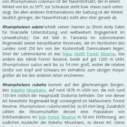
von
Rhampholeon colemani
ist der Nasenfortsatz, der in einem
Winkel von bis zu 59°C zur Schnauze steht bzw. etwas nach unten
zeigt. Bei allen anderen Erdchamäleons der Gattung ist der Winkel
deutlich geringer, der Nasenfortsatz steht also eher gerade ab.
Rhampholeon sabini
erhielt seinen Namen zu Ehren Andy Sabin
für finanzielle Unterstützung und weltweitem Engagement im
Umweltschutz. Die Art lebt in Tansania im submontanen
Regenwald zweier benachbarter Reservate, die im Nordosten des
Landes rund 250 km von der Küstenstadt Daressalaam liegen.
Einer der Lebensräume ist das
Nguu
North
Forest
Reserve
, das
andere das Kilindi Forest Reserve, beide auf gut 1200 m üNN.
Rhampholeon sabini
wird bis zu 54 mm groß, wobei die relative
Größe von Kopf und Schwanz im Verhältnis zum übrigen Körper
größer als bei den anderen Arten erscheinen.
Rhampholeon rubeho
kommt auf den gleichnamigen Bergen,
den
Rubeho
Mountains,
auf rund 1870 m üNN vor, die sich rund
150 km östlich der Hauptstadt Dodoma befinden. Der von dieser
Art bewohnte Regenwald liegt vorwiegend im Mafwomero Forest
Reserve.
Rhampholeon rubeho
wird bis zu 63 mm lang. Zusätzlich
zählen die Wissenschaftler derzeit eine Population von
Erdchamäleons im
Ilole
Forest
Reserve
in 50 km Entfernung, am
südlichen Ausläufer der Rubeho Mountains, zu dieser Art. Diese