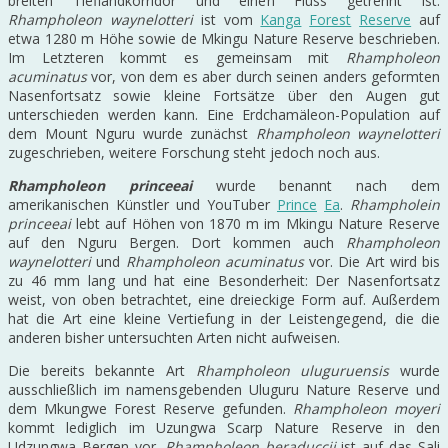
breiten Tieflandkorridor und einen Fluss getrennt ist.
Rhampholeon waynelotteri
ist vom
Kanga
Forest
Reserve
auf
etwa 1280 m Höhe sowie de Mkingu Nature Reserve beschrieben.
Im Letzteren kommt es gemeinsam mit
Rhampholeon
acuminatus
vor, von dem es aber durch seinen anders geformten
Nasenfortsatz sowie kleine Fortsätze über den Augen gut
unterschieden werden kann. Eine Erdchamäleon-Population auf
dem Mount Nguru wurde zunächst
Rhampholeon waynelotteri
zugeschrieben, weitere Forschung steht jedoch noch aus.
Rhampholeon princeeai
wurde benannt nach dem
amerikanischen Künstler und YouTuber
Prince
Ea
.
Rhampholein
princeeai
lebt auf Höhen von 1870 m im Mkingu Nature Reserve
auf den Nguru Bergen. Dort kommen auch
Rhampholeon
waynelotteri
und
Rhampholeon acuminatus
vor. Die Art wird bis
zu 46 mm lang und hat eine Besonderheit: Der Nasenfortsatz
weist, von oben betrachtet, eine dreieckige Form auf. Außerdem
hat die Art eine kleine Vertiefung in der Leistengegend, die die
anderen bisher untersuchten Arten nicht aufweisen.
Die bereits bekannte Art
Rhampholeon uluguruensis
wurde
ausschließlich im namensgebenden Uluguru Nature Reserve und
dem Mkungwe Forest Reserve gefunden.
Rhampholeon moyeri
kommt lediglich im Uzungwa Scarp Nature Reserve in den
Udzungwa Bergen vor.
Rhampholeon beraduccii
ist auf das Sali