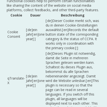
Functional cookies help to perform certain functionalities
like sharing the content of the website on social media
platforms, collect feedbacks, and other third-party features.
Cookie
Dauer
Beschreibung
[:de]Dieser Cookie merkt sich, was
du in deinen Cookie-Einstellungen
[:de]ein
auswählst.[:en]Records the default
Cookie
Jahr[:en]one
button state of the corresponding
Consent
year[:]
category & the status of CCPA. It
works only in coordination with
the primary cookie.[:]
[:de]Dieses Plugin ist notwendig,
damit die Seite in mehreren
Sprachen gelesen werden kann.
Schaltest du dieses Plugin aus,
bekommst du alle Sprachen
[:de]ein
nebeneinander angezeigt. Damit
qTranslate-
Jahr[:en]one
wird die Website unlesbar.[:en]This
X
year[:]
plugin is necessary so that the
page can be read in several
languages. If you switch off this
plugin, all languages will be
displayed next to each other. This