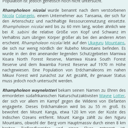
Population ist jedoch genetisch noch nicht untersucht.
Rhampholeon nicolai
wurde benannt nach dem verstorbenen
Nicola
Colangelo
, einem Unternehmer aus Tansania, der sich für
den Artenschutz und nachhaltige Ressourcennutzung einsetzte.
Rhampholeon nicolai
wird bis zu 60 mm lang, wobei ähnlich wie
bei
R. sabini
die relative Größe von Kopf und Schwanz im
Verhältnis zum übrigen Körper größer als bei den anderen Arten
erscheint.
Rhampholeon nicolai
lebt auf den
Ukaguru
Mountains
,
die sich nur wenig nördlich der Rubeho Mountains befinden. Es
wurde in den drei aneinander liegenden Schutzgebieten Mamiwa
Kisara North Forest Reserve, Mamiwa Kisara South Forest
Reserve und dem Ikwamba Forest Reserve auf 1970 m Höhe
nachgewiesen. Eine Population von Erdchamäleons im nahen
Mikuvi Forest wird zunächst zur Art gezählt, ihr genauer Status
muss jedoch noch untersucht werden.
Rhampholeon waynelotteri
bekam seinen Namen zu Ehren des
ermordeten südafrikanischen Naturschutzaktivisten
Wayne
Lotter
,
der sich vor allem im Kampf gegen die Wilderei von Elefanten
engagierte. Dieses Erdchamäleon wird bis zu 55 m groß. Es
bewohnt den Mount Kanga, etwa 120 km von der Küste des
Indischen Ozeans entfernt. Mount Kanga zählt zu den Nguru
Mountains, obwohl der Berg vom Hauptmassiv durch einen 8 km