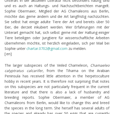
Unterart in der aktuellen Literatur nicht besonders häufig sind
und es auch an Haltungs- und Nachzuchtberichten mangelt.
Sophie Obermaier, Mitglied der AG Chamäleons aus Berlin,
möchte das gerne ändern und die Art langfristig nachzüchten.
Sie selbst hat einige adulte Tiere der Art und bereits über 50
Eier, die derzeit inkubiert werden. Wer Erfahrungen mit der
Unterart gemacht hat, sich selbst gerne mit der Haltung einiger
Tiere beteiligen oder Jungtiere für wissenschaftliche Arbeiten
übernehmen möchte, ist herzlich eingeladen, sich per Mail bei
Sophie unter
chartar.0702@gmail.com
zu melden.
[:en]
The larger subspecies of the Veiled Chameleon,
Chamaeleo
calyptratus calcarifer
, from the Tihama on the Arabian
Peninsula has received little attention in the herpetoculture
hobby in recent years. It is therefore not surprising that notes
on this subspecies are not particularly frequent in the current
literature and that there is also a lack of husbandry and
breeding reports. Sophie Obermaier, a member of AG
Chamäleons from Berlin, would like to change this and breed
the species in the long term. She herself has several adults of
the species and already has over 50 eggs that are currently