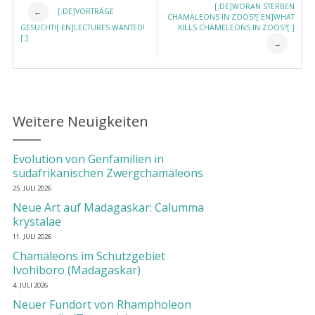
Post navigation
[:DE]WORAN STERBEN
[:DE]VORTRÄGE
←
CHAMÄLEONS IN ZOOS?[:EN]WHAT
GESUCHT![:EN]LECTURES WANTED!
KILLS CHAMELEONS IN ZOOS?[:]
[:]
→
Weitere Neuigkeiten
Evolution von Genfamilien in
südafrikanischen Zwergchamäleons
25. JULI 2026
Neue Art auf Madagaskar: Calumma
krystalae
11. JULI 2026
Chamäleons im Schutzgebiet
Ivohiboro (Madagaskar)
4. JULI 2026
Neuer Fundort von Rhampholeon