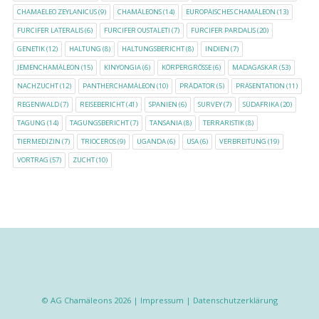
CHAMAELEO ZEYLANICUS
(9)
CHAMÄLEONS
(14)
EUROPÄISCHES CHAMÄLEON
(13)
FURCIFER LATERALIS
(6)
FURCIFER OUSTALETI
(7)
FURCIFER PARDALIS
(20)
GENETIK
(12)
HALTUNG
(8)
HALTUNGSBERICHT
(8)
INDIEN
(7)
JEMENCHAMÄLEON
(15)
KINYONGIA
(6)
KÖRPERGRÖSSE
(6)
MADAGASKAR
(53)
NACHZUCHT
(12)
PANTHERCHAMÄLEON
(10)
PRÄDATOR
(5)
PRÄSENTATION
(11)
REGENWALD
(7)
REISEBERICHT
(41)
SPANIEN
(6)
SURVEY
(7)
SÜDAFRIKA
(20)
TAGUNG
(14)
TAGUNGSBERICHT
(7)
TANSANIA
(8)
TERRARISTIK
(8)
TIERMEDIZIN
(7)
TRIOCEROS
(9)
UGANDA
(6)
USA
(6)
VERBREITUNG
(19)
VORTRAG
(57)
ZUCHT
(10)
© AG Chamäleons 2026 |
Impressum
|
Datenschutzerklärung