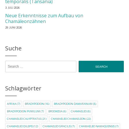
temporalis (Tansania)
3. JULI 2026
Neue Erkenntnisse zum Aufbau von
Chamäleonzähnen
29. JUNI 2026
Suche
Search for:
Schlagwörter
AFRIKA
(7)
BRADYPODION
(16)
BRADYPODION DAMARANUM
(8)
BRADYPODION PUMILUM
(7)
BROOKESIA
(6)
CHAMAELEO
(8)
CHAMAELEO CALYPTRATUS
(21)
CHAMAELEO CHAMAELEON
(22)
CHAMAELEO DILEPIS
(12)
CHAMAELEO GRACILIS
(7)
CHAMAELEO NAMAQUENSIS
(7)