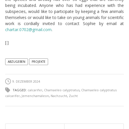
being incubated. Anyone who has had experience with the
subspecies, would like to participate by keeping a few animals
themselves or would like to take on young animals for scientific
work is cordially invited to contact Sophie by email at
chartar.0702@gmail.com
.
[:]
ABZUGEBEN
PROJEKTE
9. DEZEMBER 2024
TAGGED:
calcarifer
,
Chamaeleo calyptratus
,
Chamaeleo calyptratus
calcarifer
,
Jemenchamäleon
,
Nachzucht
,
Zucht