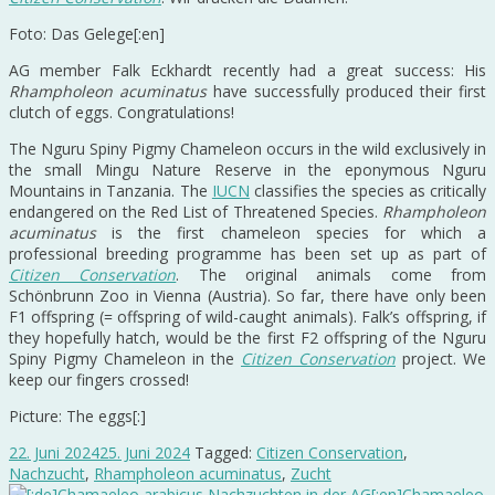
Foto: Das Gelege[:en]
AG member Falk Eckhardt recently had a great success: His
Rhampholeon acuminatus
have successfully produced their first
clutch of eggs. Congratulations!
The Nguru Spiny Pigmy Chameleon occurs in the wild exclusively in
the small Mingu Nature Reserve in the eponymous Nguru
Mountains in Tanzania. The
IUCN
classifies the species as critically
endangered on the Red List of Threatened Species.
Rhampholeon
acuminatus
is the first chameleon species for which a
professional breeding programme has been set up as part of
Citizen Conservation
. The original animals come from
Schönbrunn Zoo in Vienna (Austria). So far, there have only been
F1 offspring (= offspring of wild-caught animals). Falk’s offspring, if
they hopefully hatch, would be the first F2 offspring of the Nguru
Spiny Pigmy Chameleon in the
Citizen Conservation
project. We
keep our fingers crossed!
Picture: The eggs[:]
22. Juni 2024
25. Juni 2024
Tagged:
Citizen Conservation
,
Nachzucht
,
Rhampholeon acuminatus
,
Zucht