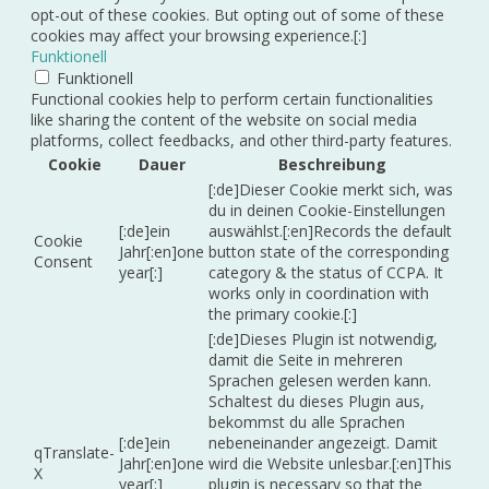
opt-out of these cookies. But opting out of some of these
cookies may affect your browsing experience.[:]
Funktionell
Funktionell
Functional cookies help to perform certain functionalities
like sharing the content of the website on social media
platforms, collect feedbacks, and other third-party features.
Cookie
Dauer
Beschreibung
[:de]Dieser Cookie merkt sich, was
du in deinen Cookie-Einstellungen
[:de]ein
auswählst.[:en]Records the default
Cookie
Jahr[:en]one
button state of the corresponding
Consent
year[:]
category & the status of CCPA. It
works only in coordination with
the primary cookie.[:]
[:de]Dieses Plugin ist notwendig,
damit die Seite in mehreren
Sprachen gelesen werden kann.
Schaltest du dieses Plugin aus,
bekommst du alle Sprachen
[:de]ein
nebeneinander angezeigt. Damit
qTranslate-
Jahr[:en]one
wird die Website unlesbar.[:en]This
X
year[:]
plugin is necessary so that the