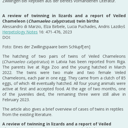
Zwillingen bei Reptilien aus der bereits vorhandenen Literatur.
A review of twinning in lizards and a report of Veiled
Chameleon (
Chamaeleo calyptratus
) twin births
Alessandro di Marzio, Elza Birbele, Lucia Puchades, Andris Lazdiņš
Herpetology Notes
16: 471-476, 2023
DOI:
Foto: Eines der Zwillingspaare beim Schlupf[:en]
The hatching of two pairs of twins of Veiled Chameleons
(
Chamaeleo calyptratus
) in Latvia has been reported from Riga.
The parents live at Riga Zoo and the young hatched in March
2022. The twins were two male and two female Veiled
Chameleons, each pair in one egg. They came from a clutch of 85
eggs, of which 48 eventually hatched. All four young animals were
active at first and accepted food. At the age of two months, one
of the juveniles died, the remaining three were still alive in
February 2023.
The article also gives a brief overview of cases of twins in reptiles
from the existing literature.
A review of twinning in lizards and a report of Veiled