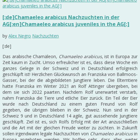
[:de]Chamaeleo arabicus Nachzuchten in der
AG[:en]Chamaeleo arabicus juveniles in the AG[:]
by
Alex Negro
Nachzuchten
[:de]
Das arabische Chamäleon,
Chamaeleo arabicus
, ist in Europa zur
Zeit kaum in Zucht. Umso erfreulicher ist es, dass diese Woche ein
ganzes Gelege in der Schweiz und in Deutschland erfolgreich
geschlüpft ist! Herzlichen Glückwunsch an Franziska von Ballmoos-
Gasser, bei der die abgebildeten Jungtiere leben. Die Elterntiere
hatte Franziska im Winter 2021 an Rolf Attinger übergeben, bei
dem sie sich 2022 paarten. Nachdem Rolf unerwartet verstarb,
nahm Franziska die Tiere und etliche Eier zurück. Ein Teil der Eier
wurde nach Deutschland zu einem guten Freund von Rolf
gegeben, die übrigen blieben in der Schweiz. Nun sind in der
Schweiz 9 und in Deutschland 14 agile, gut aussehende Jungtiere
geschlüpft. Ziel ist es, sich Rolfs Erfolg mit der Art anzuschließen
und die Art mit der gleichen Freude weiter zu züchten. In Zukunft
sollen irgendwann legale Nachzuchten von
Chamaeleo arabicus
in
Europa angeboten werden. Wir hoffen sehr, dass alles weiter