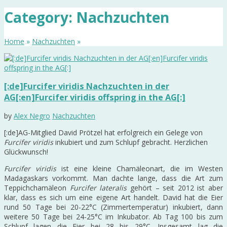
Category: Nachzuchten
Home
»
Nachzuchten
»
[:de]Furcifer viridis Nachzuchten in der
AG[:en]Furcifer viridis offspring in the AG[:]
by
Alex Negro
Nachzuchten
[:de]
AG-Mitglied David Prötzel hat erfolgreich ein Gelege von
Furcifer viridis
inkubiert und zum Schlupf gebracht. Herzlichen
Glückwunsch!
Furcifer viridis
ist eine kleine Chamäleonart, die im Westen
Madagaskars vorkommt. Man dachte lange, dass die Art zum
Teppichchamäleon
Furcifer lateralis
gehört – seit 2012 ist aber
klar, dass es sich um eine eigene Art handelt. David hat die Eier
rund 50 Tage bei 20-22°C (Zimmertemperatur) inkubiert, dann
weitere 50 Tage bei 24-25°C im Inkubator. Ab Tag 100 bis zum
Schlupf lagen die Eier bei 28 bis 29°C. Insgesamt lag die