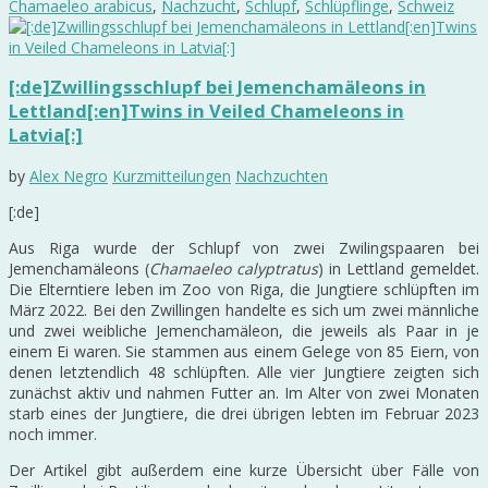
Chamaeleo arabicus
,
Nachzucht
,
Schlupf
,
Schlüpflinge
,
Schweiz
[:de]Zwillingsschlupf bei Jemenchamäleons in
Lettland[:en]Twins in Veiled Chameleons in
Latvia[:]
by
Alex Negro
Kurzmitteilungen
Nachzuchten
[:de]
Aus Riga wurde der Schlupf von zwei Zwilingspaaren bei
Jemenchamäleons (
Chamaeleo calyptratus
) in Lettland gemeldet.
Die Elterntiere leben im Zoo von Riga, die Jungtiere schlüpften im
März 2022. Bei den Zwillingen handelte es sich um zwei männliche
und zwei weibliche Jemenchamäleon, die jeweils als Paar in je
einem Ei waren. Sie stammen aus einem Gelege von 85 Eiern, von
denen letztendlich 48 schlüpften. Alle vier Jungtiere zeigten sich
zunächst aktiv und nahmen Futter an. Im Alter von zwei Monaten
starb eines der Jungtiere, die drei übrigen lebten im Februar 2023
noch immer.
Der Artikel gibt außerdem eine kurze Übersicht über Fälle von