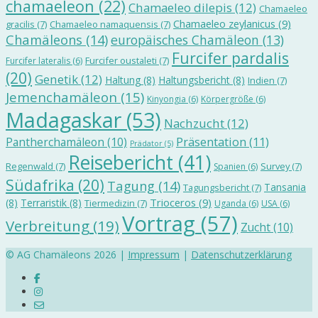
chamaeleon
(22)
Chamaeleo dilepis
(12)
Chamaeleo
Chamaeleo zeylanicus
(9)
gracilis
(7)
Chamaeleo namaquensis
(7)
Chamäleons
(14)
europäisches Chamäleon
(13)
Furcifer pardalis
Furcifer oustaleti
(7)
Furcifer lateralis
(6)
(20)
Genetik
(12)
Haltung
(8)
Haltungsbericht
(8)
Indien
(7)
Jemenchamäleon
(15)
Kinyongia
(6)
Körpergröße
(6)
Madagaskar
(53)
Nachzucht
(12)
Präsentation
(11)
Pantherchamäleon
(10)
Prädator
(5)
Reisebericht
(41)
Regenwald
(7)
Survey
(7)
Spanien
(6)
Südafrika
(20)
Tagung
(14)
Tansania
Tagungsbericht
(7)
Trioceros
(9)
(8)
Terraristik
(8)
Tiermedizin
(7)
Uganda
(6)
USA
(6)
Vortrag
(57)
Verbreitung
(19)
Zucht
(10)
© AG Chamäleons 2026 |
Impressum
|
Datenschutzerklärung