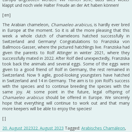
klappt und noch viele Halter Freude an der Art haben können!
[:en]
The Arabian chameleon,
Chamaeleo arabicus
, is hardly ever bred
in Europe at the moment. So it is all the more pleasing that this
week a whole clutch of chameleons hatched successfully in
Switzerland and Germany! Congratulations to Franziska von
Ballmoos-Gasser, where the pictured hatchlings live. Franziska had
given the parents to Rolf Attinger in winter 2021, where they
successfully mated in 2022. After Rolf died unexpectedly, Franziska
took back the animals and several eggs. Some of the eggs were
given to a good friend of Rolf in Germany, the rest remained in
Switzerland. Now 9 agile, good-looking youngsters have hatched
in Switzerland and 14 in Germany. The aim is to join Rolf’s success
with the species and to continue breeding the species with the
same joy. At some point in the future, legal offspring of
Chamaeleo arabicus
should be offered in Europe. We sincerely
hope that everything will continue to work out and that many
more keepers will be able to enjoy the species!
[:]
20. August 2023
22. August 2023
Tagged:
Arabisches Chamäleon
,