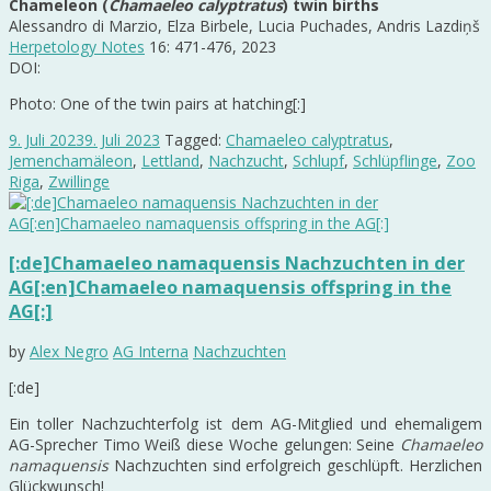
Chameleon (
Chamaeleo calyptratus
) twin births
Alessandro di Marzio, Elza Birbele, Lucia Puchades, Andris Lazdiņš
Herpetology Notes
16: 471-476, 2023
DOI:
Photo: One of the twin pairs at hatching[:]
9. Juli 2023
9. Juli 2023
Tagged:
Chamaeleo calyptratus
,
Jemenchamäleon
,
Lettland
,
Nachzucht
,
Schlupf
,
Schlüpflinge
,
Zoo
Riga
,
Zwillinge
[:de]Chamaeleo namaquensis Nachzuchten in der
AG[:en]Chamaeleo namaquensis offspring in the
AG[:]
by
Alex Negro
AG Interna
Nachzuchten
[:de]
Ein toller Nachzuchterfolg ist dem AG-Mitglied und ehemaligem
AG-Sprecher Timo Weiß diese Woche gelungen: Seine
Chamaeleo
namaquensis
Nachzuchten sind erfolgreich geschlüpft. Herzlichen
Glückwunsch!