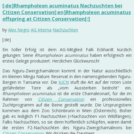
[:de]Rhampholeon acuminatus Nachzuchten bei
Citizen Conservation[:en]Rhampholeon acuminatus
offspring at Citizen Conservation[:]
by
Alex Negro
AG Interna
Nachzuchten
[:de]
Ein toller Erfolg ist dem AG-Mitglied Falk Eckhardt kürzlich
gelungen: Seine
Rhampholeon acuminatus
haben erfolgreich ein
erstes Gelege produziert. Herzlichen Glückwunsch!
Das Nguru-Zwergchamäleon kommt in der Natur ausschließlich
im kleinen Mingu Nature Reservat in den namensgebenden Nguru-
Bergen in Tansania vor. Die
IUCN
stuft die Art auf der roten Liste
gefährdeter Tiere als „vom Aussterben bedroht“ ein.
Rhampholeon acuminatus
ist die erste Chamäleonart, für die im
Rahmen von
Citizen Conservation
ein professionelles
Zuchtprogramm auf die Beine gestellt wurde. Die Ursprungstiere
kommen aus dem Zoo Schönbrunn in Wien (Österreich). Bisher
gab es lediglich F1-Nachzuchten (=Nachzuchten von Wildfängen).
Falks Nachzuchten, so sie denn hoffentlich schlüpfen, wären damit
die ersten F2-Nachzuchten des Nguru-Zwergchamäleons bei
Citizen Conservation
. Wir drücken die Daumen!