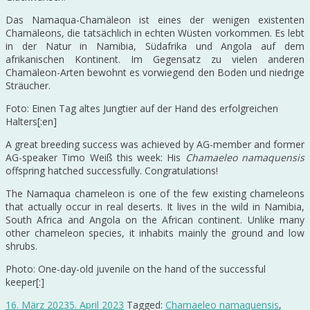
Das Namaqua-Chamäleon ist eines der wenigen existenten
Chamäleons, die tatsächlich in echten Wüsten vorkommen. Es lebt
in der Natur in Namibia, Südafrika und Angola auf dem
afrikanischen Kontinent. Im Gegensatz zu vielen anderen
Chamäleon-Arten bewohnt es vorwiegend den Boden und niedrige
Sträucher.
Foto: Einen Tag altes Jungtier auf der Hand des erfolgreichen
Halters[:en]
A great breeding success was achieved by AG-member and former
AG-speaker Timo Weiß this week: His
Chamaeleo namaquensis
offspring hatched successfully. Congratulations!
The Namaqua chameleon is one of the few existing chameleons
that actually occur in real deserts. It lives in the wild in Namibia,
South Africa and Angola on the African continent. Unlike many
other chameleon species, it inhabits mainly the ground and low
shrubs.
Photo: One-day-old juvenile on the hand of the successful
keeper[:]
16. März 2023
5. April 2023
Tagged:
Chamaeleo namaquensis
,