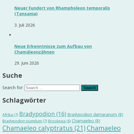
Neuer Fundort von Rhampholeon temporalis
(Tansania)
3. Juli 2026
Neue Erkenntnisse zum Aufbau von
Chamäleonzähnen
29. Juni 2026
Suche
Search for:
Schlagwörter
Bradypodion
(16)
Bradypodion damaranum
(8)
Afrika
(7)
Chamaeleo
(8)
Bradypodion pumilum
(7)
Brookesia
(6)
Chamaeleo calyptratus
(21)
Chamaeleo