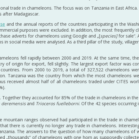
ational trade in chameleons. The focus was on Tanzania in East Africa
s after Madagascar.
ase
and the annual reports of the countries participating in the Was
mmercial purposes were excluded. In addition, the most frequently cli
chase adverts for chameleons using Google and „[
species]
for sale“.
s in social media were analysed. As a third pillar of the study, villag
n chameleons fell rapidly between 2000 and 2019. At the same time, t
 of origin for export, fell slightly. The largest export factor was co
er countries. From 2000 to 2019, a total of 327,522 chameleons wer
 Tanzania was the country from which the most chameleons were t
 received almost half of all chameleons traded under CITES worldw
%).
r. Together they accounted for 85% of the trade in chameleons in th
os deremensis
and
Trioceros fuelleborni
. Of the 42 species occurring
ree mountain ranges observed had participated in the trade in cham
that there is currently no longer any trade in chameleons. Interestingl
Tanzania. The answers to the question of how many chameleons of whic
orted „thousands“ of chameleons with one horn as supposedly collecte