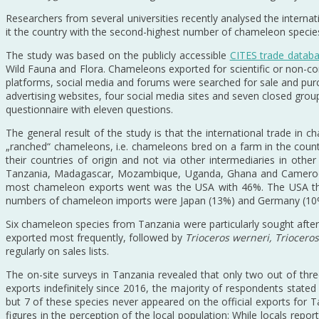
Researchers from several universities recently analysed the intern
it the country with the second-highest number of chameleon specie
The study was based on the publicly accessible
CITES trade datab
Wild Fauna and Flora. Chameleons exported for scientific or non-co
platforms, social media and forums were searched for sale and pur
advertising websites, four social media sites and seven closed group
questionnaire with eleven questions.
The general result of the study is that the international trade i
„ranched“ chameleons, i.e. chameleons bred on a farm in the country
their countries of origin and not via other intermediaries in oth
Tanzania, Madagascar, Mozambique, Uganda, Ghana and Cameroon.
most chameleon exports went was the USA with 46%. The USA thus
numbers of chameleon imports were Japan (13%) and Germany (10
Six chameleon species from Tanzania were particularly sought afte
exported most frequently, followed by
Trioceros werneri, Triocer
regularly on sales lists.
The on-site surveys in Tanzania revealed that only two out of th
exports indefinitely since 2016, the majority of respondents stated 
but 7 of these species never appeared on the official exports for 
figures in the perception of the local population: While locals rep