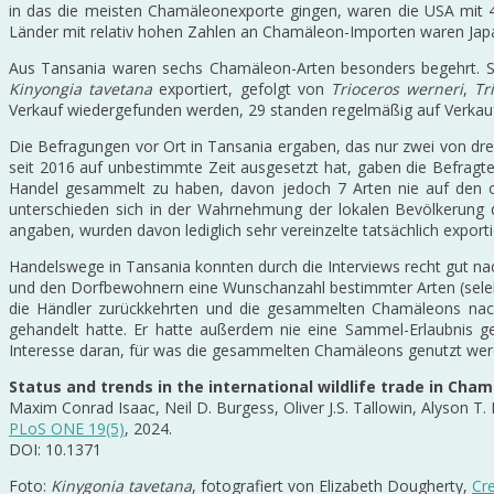
in das die meisten Chamäleonexporte gingen, waren die USA mit 4
Länder mit relativ hohen Zahlen an Chamäleon-Importen waren Jap
Aus Tansania waren sechs Chamäleon-Arten besonders begehrt.
Kinyongia tavetana
exportiert, gefolgt von
Trioceros werneri
,
Tr
Verkauf wiedergefunden werden, 29 standen regelmäßig auf Verkauf
Die Befragungen vor Ort in Tansania ergaben, das nur zwei von 
seit 2016 auf unbestimmte Zeit ausgesetzt hat, gaben die Befragt
Handel gesammelt zu haben, davon jedoch 7 Arten nie auf den of
unterschieden sich in der Wahrnehmung der lokalen Bevölkerung 
angaben, wurden davon lediglich sehr vereinzelte tatsächlich export
Handelswege in Tansania konnten durch die Interviews recht gut 
und den Dorfbewohnern eine Wunschanzahl bestimmter Arten (selekti
die Händler zurückkehrten und die gesammelten Chamäleons nach 
gehandelt hatte. Er hatte außerdem nie eine Sammel-Erlaubnis g
Interesse daran, für was die gesammelten Chamäleons genutzt werde
Status and trends in the international wildlife trade in Cha
Maxim Conrad Isaac, Neil D. Burgess, Oliver J.S. Tallowin, Alyson T. P
PLoS ONE 19(5)
, 2024.
DOI: 10.1371
Foto:
Kinygonia tavetana
, fotografiert von Elizabeth Dougherty,
Cr