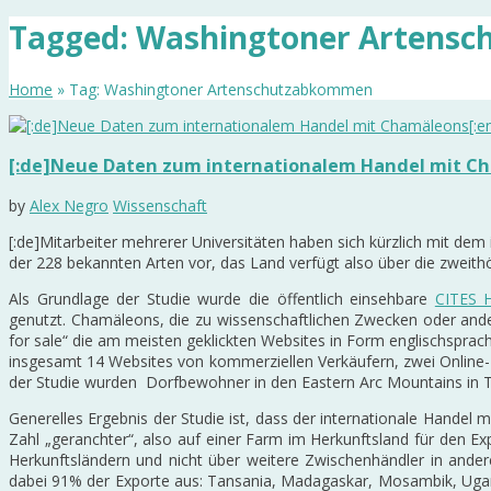
Tagged: Washingtoner Artens
Home
» Tag: Washingtoner Artenschutzabkommen
[:de]Neue Daten zum internationalem Handel mit Cha
by
Alex Negro
Wissenschaft
[:de]Mitarbeiter mehrerer Universitäten haben sich kürzlich mit de
der 228 bekannten Arten vor, das Land verfügt also über die zwei
Als Grundlage der Studie wurde die öffentlich einsehbare
CITES 
genutzt. Chamäleons, die zu wissenschaftlichen Zwecken oder ande
for sale“ die am meisten geklickten Websites in Form englischspr
insgesamt 14 Websites von kommerziellen Verkäufern, zwei Online-F
der Studie wurden Dorfbewohner in den Eastern Arc Mountains in T
Generelles Ergebnis der Studie ist, dass der internationale Hande
Zahl „geranchter“, also auf einer Farm im Herkunftsland für den E
Herkunftsländern und nicht über weitere Zwischenhändler in and
dabei 91% der Exporte aus: Tansania, Madagaskar, Mosambik, Uga