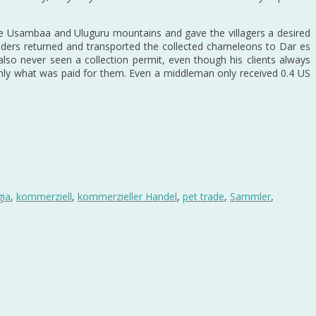
he Usambaa and Uluguru mountains and gave the villagers a desired
traders returned and transported the collected chameleons to Dar es
lso never seen a collection permit, even though his clients always
nly what was paid for them. Even a middleman only received 0.4 US
gia
,
kommerziell
,
kommerzieller Handel
,
pet trade
,
Sammler
,