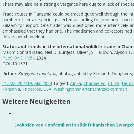
There may also be a strong divergence here due to a lack of species 
Trade routes in Tanzania could be traced quite well through the 
number of certain species (selected according to „one horn, two ho
Salaam for export. One trader was questioned more intensively and
emphasised that they had one. The middlemen and collectors had n
dollars per chameleon.
Status and trends in the international wildlife trade in Cha
Maxim Conrad Isaac, Neil D. Burgess, Oliver J.S. Tallowin, Alyson T. P
PLoS ONE 19(5)
, 2024.
DOI: 10.1371
Picture:
Kinygonia tavetana
, photographed by Elizabeth Dougherty
21. Mai 2024
19. Mai 2024
Tagged:
Afrika
,
Chamaeleo
,
CITES
,
Deuts
Tansania
,
Trioceros
,
USA
,
Washingtoner Artenschutzabkommen
Weitere Neuigkeiten
Evolution von Genfamilien in südafrikanischen Zwerg