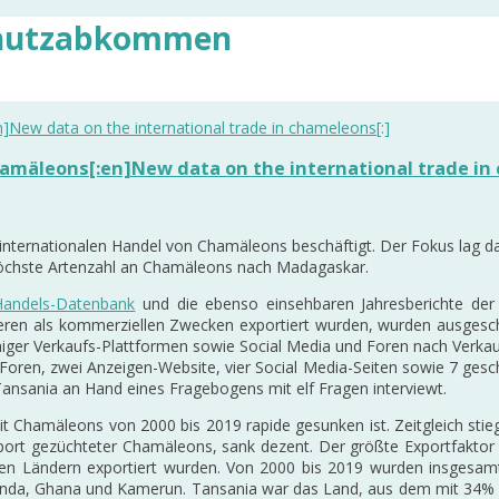
chutzabkommen
mäleons[:en]New data on the international trade in
m internationalen Handel von Chamäleons beschäftigt. Der Fokus lag 
thöchste Artenzahl an Chamäleons nach Madagaskar.
Handels-Datenbank
und die ebenso einsehbaren Jahresberichte d
ren als kommerziellen Zwecken exportiert wurden, wurden ausgeschl
achiger Verkaufs-Plattformen sowie Social Media und Foren nach Verk
oren, zwei Anzeigen-Website, vier Social Media-Seiten sowie 7 gesch
ansania an Hand eines Fragebogens mit elf Fragen interviewt.
l mit Chamäleons von 2000 bis 2019 rapide gesunken ist. Zeitgleich s
xport gezüchteter Chamäleons, sank dezent. Der größte Exportfaktor w
eren Ländern exportiert wurden. Von 2000 bis 2019 wurden insgesa
nda, Ghana und Kamerun. Tansania war das Land, aus dem mit 34% a