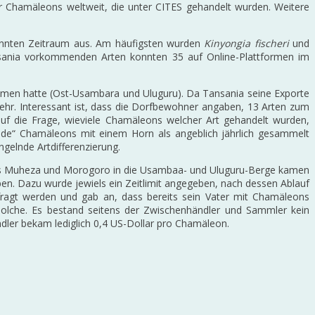
r Chamäleons weltweit, die unter CITES gehandelt wurden. Weitere
nnten Zeitraum aus. Am häufigsten wurden
Kinyongia fischeri
und
sania vorkommenden Arten konnten 35 auf Online-Plattformen im
men hatte (Ost-Usambara und Uluguru). Da Tansania seine Exporte
ehr. Interessant ist, dass die Dorfbewohner angaben, 13 Arten zum
uf die Frage, wieviele Chamäleons welcher Art gehandelt wurden,
nde“ Chamäleons mit einem Horn als angeblich jährlich gesammelt
ngelnde Artdifferenzierung.
 aus Muheza und Morogoro in die Usambaa- und Uluguru-Berge kamen
en. Dazu wurde jewiels ein Zeitlimit angegeben, nach dessen Ablauf
fragt werden und gab an, dass bereits sein Vater mit Chamäleons
solche. Es bestand seitens der Zwischenhändler und Sammler kein
dler bekam lediglich 0,4 US-Dollar pro Chamäleon.