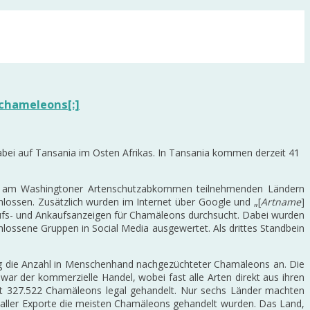
 chameleons[:]
dabei auf Tansania im Osten Afrikas. In Tansania kommen derzeit 41
er am Washingtoner Artenschutzabkommen teilnehmenden Ländern
ossen. Zusätzlich wurden im Internet über Google und „[
Artname
]
aufs- und Ankaufsanzeigen für Chamäleons durchsucht. Dabei wurden
lossene Gruppen in Social Media ausgewertet. Als drittes Standbein
tieg die Anzahl in Menschenhand nachgezüchteter Chamäleons an. Die
ar der kommerzielle Handel, wobei fast alle Arten direkt aus ihren
mt 327.522 Chamäleons legal gehandelt. Nur sechs Länder machten
ller Exporte die meisten Chamäleons gehandelt wurden. Das Land,