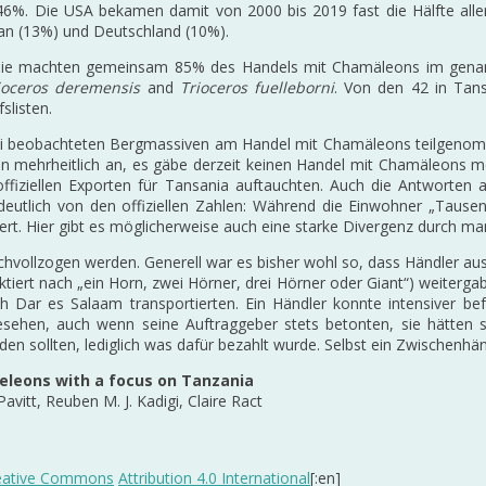
6%. Die USA bekamen damit von 2000 bis 2019 fast die Hälfte alle
an (13%) und Deutschland (10%).
 Sie machten gemeinsam 85% des Handels mit Chamäleons im gena
ioceros deremensis
and
Trioceros fuelleborni
. Von den 42 in Tan
slisten.
drei beobachteten Bergmassiven am Handel mit Chamäleons teilgenom
en mehrheitlich an, es gäbe derzeit keinen Handel mit Chamäleons m
fiziellen Exporten für Tansania auftauchten. Auch die Antworten a
deutlich von den offiziellen Zahlen: Während die Einwohner „Tause
iert. Hier gibt es möglicherweise auch eine starke Divergenz durch ma
nachvollzogen werden. Generell war es bisher wohl so, dass Händler
ert nach „ein Horn, zwei Hörner, drei Hörner oder Giant“) weitergab
Dar es Salaam transportierten. Ein Händler konnte intensiver be
esehen, auch wenn seine Auftraggeber stets betonten, sie hätten 
n sollten, lediglich was dafür bezahlt wurde. Selbst ein Zwischenhän
meleons with a focus on Tanzania
avitt, Reuben M. J. Kadigi, Claire Ract
eative Commons
Attribution 4.0 International
[:en]