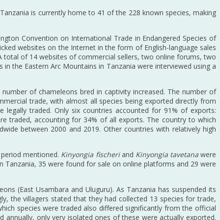
. Tanzania is currently home to 41 of the 228 known species, making
hington Convention on International Trade in Endangered Species of
cked websites on the Internet in the form of English-language sales
 A total of 14 websites of commercial sellers, two online forums, two
ers in the Eastern Arc Mountains in Tanzania were interviewed using a
he number of chameleons bred in captivity increased. The number of
mmercial trade, with almost all species being exported directly from
e legally traded. Only six countries accounted for 91% of exports:
raded, accounting for 34% of all exports. The country to which
ide between 2000 and 2019. Other countries with relatively high
e period mentioned.
Kinyongia fischeri
and
Kinyongia tavetana
were
 in Tanzania, 35 were found for sale on online platforms and 29 were
eleons (East Usambara and Uluguru). As Tanzania has suspended its
y, the villagers stated that they had collected 13 species for trade,
h species were traded also differed significantly from the official
d annually, only very isolated ones of these were actually exported.