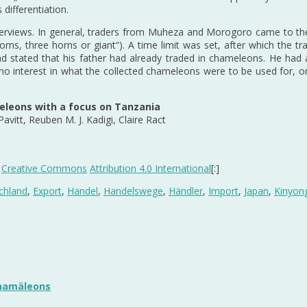
differentiation.
interviews. In general, traders from Muheza and Morogoro came to t
rns, three horns or giant“). A time limit was set, after which the 
 stated that his father had already traded in chameleons. He had a
o interest in what the collected chameleons were to be used for, o
meleons with a focus on Tanzania
avitt, Reuben M. J. Kadigi, Claire Ract
,
Creative Commons
Attribution 4.0 International
[:]
chland
,
Export
,
Handel
,
Handelswege
,
Händler
,
Import
,
Japan
,
Kinyon
chamäleons