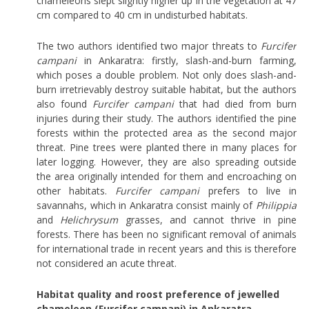
chameleons slept slightly higher up in the vegetation at 47
cm compared to 40 cm in undisturbed habitats.
The two authors identified two major threats to
Furcifer
campani
in Ankaratra: firstly, slash-and-burn farming,
which poses a double problem. Not only does slash-and-
burn irretrievably destroy suitable habitat, but the authors
also found
Furcifer campani
that had died from burn
injuries during their study. The authors identified the pine
forests within the protected area as the second major
threat. Pine trees were planted there in many places for
later logging. However, they are also spreading outside
the area originally intended for them and encroaching on
other habitats.
Furcifer campani
prefers to live in
savannahs, which in Ankaratra consist mainly of
Philippia
and
Helichrysum
grasses, and cannot thrive in pine
forests. There has been no significant removal of animals
for international trade in recent years and this is therefore
not considered an acute threat.
Habitat quality and roost preference of jewelled
chameleon (Furcifer campani) in Ankaratra