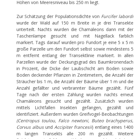
Höhen von Meeresniveau bis 250 m liegt.
Zur Schätzung der Populationsdichte von
Furcifer labordi
wurde der Wald auf 150 m Breite in je drei Transekte
unterteilt. Nachts wurden die Chamäleons dann mit der
Taschenlampe gesucht und mit Nagellack farblich
markiert. Tags darauf wurden pro Fundort je eine 5 x 5 m
große Parzelle um den Fundort selbst sowie mindestens 5
m entfernt entlang der Transektlinie markiert. In allen
Parzellen wurde der Deckungsgrad des Baumkronendach
in Prozent, die Dicke der Laubschicht am Boden sowie
Boden deckender Pflanzen in Zentimetern, die Anzahl der
Sträucher bis 1 m, die Anzahl der Bäume über 1 m und die
Anzahl gefällter und verbrannter Bäume gezählt. Fünf
Tage nach der ersten Zählung wurden nachts erneut
Chamäleons gesucht und gezählt. Zusätzlich wurden
mittels Lichtfallen Insekten gefangen, gezählt und
identifiziert. Außerdem wurden Greifvogel-Beobachtungen
(Centropus toulou, Falco newtoni, Buteo brachyperus,
Corvus albus
und
Accipiter francesii
) entlang eines 1400
m langen Transekts alle 200 m gezählt. Weitere