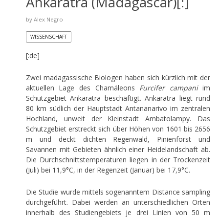
Ankaratra (Madagascar)[:]
by
Alex Negro
WISSENSCHAFT
[:de]
Zwei madagassische Biologen haben sich kürzlich mit der
aktuellen Lage des Chamäleons
Furcifer campani
im
Schutzgebiet Ankaratra beschäftigt. Ankaratra liegt rund
80 km südlich der Hauptstadt Antananarivo im zentralen
Hochland, unweit der Kleinstadt Ambatolampy. Das
Schutzgebiet erstreckt sich über Höhen von 1601 bis 2656
m und deckt dichten Regenwald, Pinienforst und
Savannen mit Gebieten ähnlich einer Heidelandschaft ab.
Die Durchschnittstemperaturen liegen in der Trockenzeit
(Juli) bei 11,9°C, in der Regenzeit (Januar) bei 17,9°C.
Die Studie wurde mittels sogenanntem Distance sampling
durchgeführt. Dabei werden an unterschiedlichen Orten
innerhalb des Studiengebiets je drei Linien von 50 m