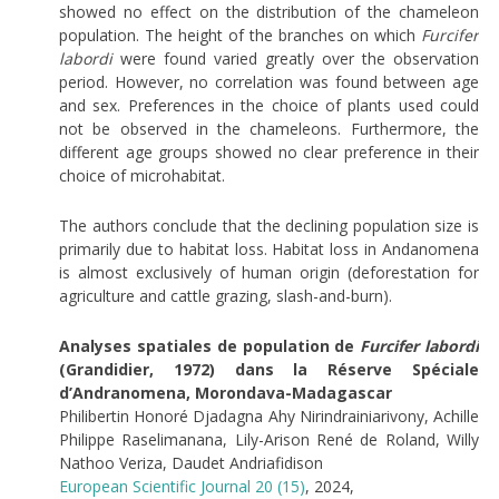
showed no effect on the distribution of the chameleon
population. The height of the branches on which
Furcifer
labordi
were found varied greatly over the observation
period. However, no correlation was found between age
and sex. Preferences in the choice of plants used could
not be observed in the chameleons. Furthermore, the
different age groups showed no clear preference in their
choice of microhabitat.
The authors conclude that the declining population size is
primarily due to habitat loss. Habitat loss in Andanomena
is almost exclusively of human origin (deforestation for
agriculture and cattle grazing, slash-and-burn).
Analyses spatiales de population de
Furcifer labordi
(Grandidier, 1972) dans la Réserve Spéciale
d’Andranomena, Morondava-Madagascar
Philibertin Honoré Djadagna Ahy Nirindrainiarivony, Achille
Philippe Raselimanana, Lily-Arison René de Roland, Willy
Nathoo Veriza, Daudet Andriafidison
European Scientific Journal 20 (15)
, 2024,