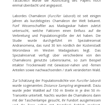
Tatsächlich wurde die Ausrichtung des Papers noch
einmal überdacht und angepasst.
Labordes Chamäleon (
Furcifer labordi
) ist seit einigen
Jahren als kurzlebigstes Chamäleon der Welt bekannt.
Fünf Wissenschaftler aus Madagaskar haben zuletzt
untersucht, welche Faktoren einen Einfluss auf die
Verbreitung und Populationsgröße der Art haben. Die
Studie wurde durchgeführt im Spezialreservat
Andranomena, das rund 30 km nördlich der Küstenstadt
Morondava im Westen Madagaskars liegt. Das
Spezialreservat verfügt über verschiedene von den
Chamäleons genutzte Lebensräume, so zum Beispiel
intakter Trockenwald mit Gewässer-nahen und -fernen
Anteilen sowie nachwachsenden / stark veränderten Wald.
Zur Schätzung der Populationsdichte von
Furcifer labordi
wurde sogenanntes
Distance Sampling
angewandt. Dazu
wurde jeder Waldteil auf 150 m Breite in je drei 50 m-
Transekte unterteilt. Nachts wurden die Chamäleons dann
mit der Taschenlampe gesucht, ihr Fundort ausgemessen