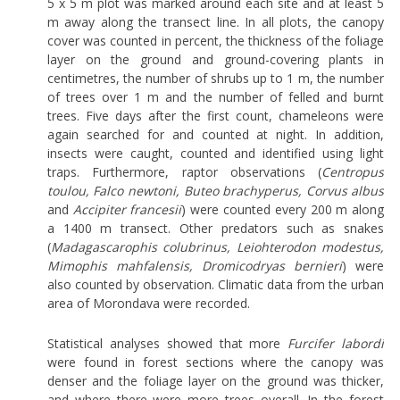
5 x 5 m plot was marked around each site and at least 5
m away along the transect line. In all plots, the canopy
cover was counted in percent, the thickness of the foliage
layer on the ground and ground-covering plants in
centimetres, the number of shrubs up to 1 m, the number
of trees over 1 m and the number of felled and burnt
trees. Five days after the first count, chameleons were
again searched for and counted at night. In addition,
insects were caught, counted and identified using light
traps. Furthermore, raptor observations (
Centropus
toulou, Falco newtoni, Buteo brachyperus, Corvus albus
and
Accipiter francesii
) were counted every 200 m along
a 1400 m transect. Other predators such as snakes
(
Madagascarophis colubrinus, Leiohterodon modestus,
Mimophis mahfalensis, Dromicodryas bernieri
) were
also counted by observation. Climatic data from the urban
area of Morondava were recorded.
Statistical analyses showed that more
Furcifer labordi
were found in forest sections where the canopy was
denser and the foliage layer on the ground was thicker,
and where there were more trees overall. In the forest