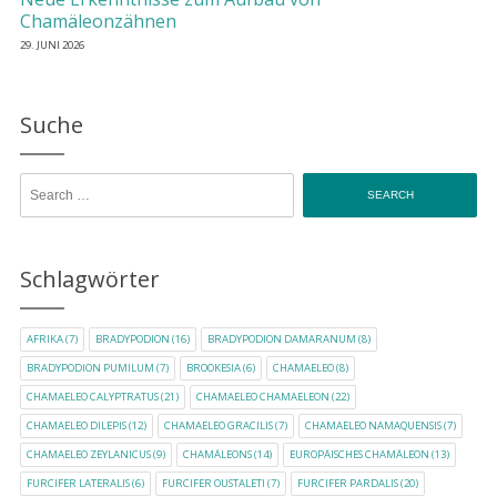
Chamäleonzähnen
29. JUNI 2026
Suche
Search for:
Schlagwörter
AFRIKA
(7)
BRADYPODION
(16)
BRADYPODION DAMARANUM
(8)
BRADYPODION PUMILUM
(7)
BROOKESIA
(6)
CHAMAELEO
(8)
CHAMAELEO CALYPTRATUS
(21)
CHAMAELEO CHAMAELEON
(22)
CHAMAELEO DILEPIS
(12)
CHAMAELEO GRACILIS
(7)
CHAMAELEO NAMAQUENSIS
(7)
CHAMAELEO ZEYLANICUS
(9)
CHAMÄLEONS
(14)
EUROPÄISCHES CHAMÄLEON
(13)
FURCIFER LATERALIS
(6)
FURCIFER OUSTALETI
(7)
FURCIFER PARDALIS
(20)