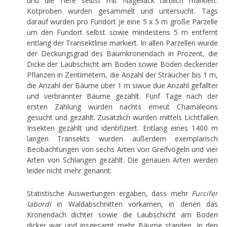
und die Tiere selbst mit Nagellack farblich markiert.
Kotproben wurden gesammelt und untersucht. Tags
darauf wurden pro Fundort je eine 5 x 5 m große Parzelle
um den Fundort selbst sowie mindestens 5 m entfernt
entlang der Transektlinie markiert. In allen Parzellen wurde
der Deckungsgrad des Baumkronendach in Prozent, die
Dicke der Laubschicht am Boden sowie Boden deckender
Pflanzen in Zentimetern, die Anzahl der Sträucher bis 1 m,
die Anzahl der Bäume über 1 m siwue due Anzahl gefällter
und verbrannter Bäume gezählt. Fünf Tage nach der
ersten Zählung wurden nachts erneut Chamäleons
gesucht und gezählt. Zusätzlich wurden mittels Lichtfallen
Insekten gezählt und identifiziert. Entlang eines 1400 m
langen Transekts wurden außerdem exemplarisch
Beobachtungen von sechs Arten von Greifvögeln und vier
Arten von Schlangen gezählt. Die genauen Arten werden
leider nicht mehr genannt.
Statistische Auswertungen ergaben, dass mehr
Furcifer
labordi
in Waldabschnitten vorkamen, in denen das
Kronendach dichter sowie die Laubschicht am Boden
dicker war und insgesamt mehr Bäume standen. In den