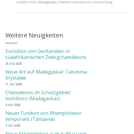
Lokalformen
,
Madagaskar
,
Pantherchamäleons
,
Verbreitung
Weitere Neuigkeiten
Evolution von Genfamilien in
südafrikanischen Zwergchamäleons
25. JULI 2026
Neue Art auf Madagaskar: Calumma
krystalae
11. JULI 2026
Chamäleons im Schutzgebiet
Ivohiboro (Madagaskar)
4. JULI 2026
Neuer Fundort von Rhampholeon
temporalis (Tansania)
3. JULI 2026
Neue Erkenntnisse zum Aufbau von