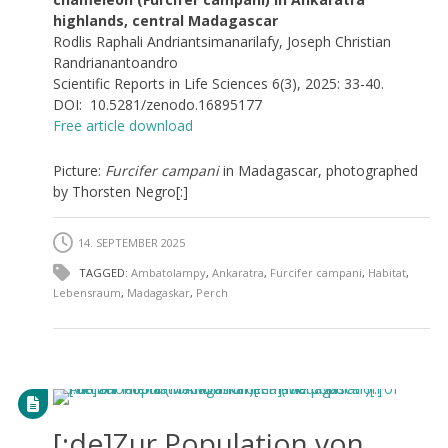
highlands, central Madagascar
Rodlis Raphali Andriantsimanarilafy, Joseph Christian
Randrianantoandro
Scientific Reports in Life Sciences 6(3), 2025: 33-40.
DOI: 10.5281/zenodo.16895177
Free article download
Picture:
Furcifer campani
in Madagascar, photographed
by Thorsten Negro[:]
14. SEPTEMBER 2025
TAGGED:
Ambatolampy
,
Ankaratra
,
Furcifer campani
,
Habitat
,
Lebensraum
,
Madagaskar
,
Perch
[:de]Zur Population von