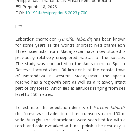
Philippe Raselimanana, Lily-Arison René de Roland
ESI Preprints 18, 2023
DOI:
10.19044/esipreprint.6.2023.p700
[:en]
Labordes‘ chameleon (
Furcifer labordi
) has been known
for some years as the world’s shortest-lived chameleon.
Three scientists from Madagascar have now studied a
previously relatively unexplored habitat of the species.
The study was conducted in the Andranomena Special
Reserve, located about 30 km north of the coastal town
of Morondava in western Madagascar. The special
reserve has a regrowth part as well as a relatively intact
part of dry forest, which lies at altitudes ranging from sea
level to 250 metres.
To estimate the population density of
Furcifer labordi
,
the forest was divided into three transects each 150 m
wide. At night, the chameleons were searched for with a
torch and colour-marked with nail polish. The next day, a