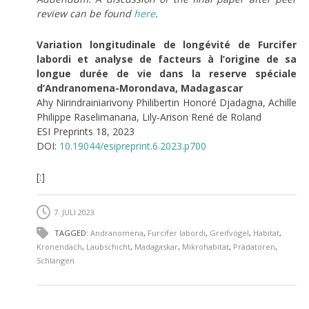
review can be found
here
.
Variation longitudinale de longévité de Furcifer
labordi et analyse de facteurs à l’origine de sa
longue durée de vie dans la reserve spéciale
d’Andranomena-Morondava, Madagascar
Ahy Nirindrainiarivony Philibertin Honoré Djadagna, Achille
Philippe Raselimanana, Lily-Arison René de Roland
ESI Preprints 18, 2023
DOI:
10.19044/esipreprint.6.2023.p700
[:]
7. JULI 2023
TAGGED:
Andranomena
,
Furcifer labordi
,
Greifvögel
,
Habitat
,
Kronendach
,
Laubschicht
,
Madagaskar
,
Mikrohabitat
,
Prädatoren
,
Schlangen