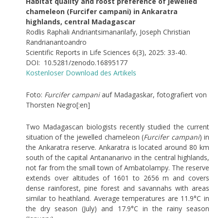
Habitat quality and roost preference of jewelled
chameleon (Furcifer campani) in Ankaratra
highlands, central Madagascar
Rodlis Raphali Andriantsimanarilafy, Joseph Christian
Randrianantoandro
Scientific Reports in Life Sciences 6(3), 2025: 33-40.
DOI: 10.5281/zenodo.16895177
Kostenloser Download des Artikels
Foto:
Furcifer campani
auf Madagaskar, fotografiert von
Thorsten Negro[:en]
Two Madagascan biologists recently studied the current
situation of the jewelled chameleon (
Furcifer campani
) in
the Ankaratra reserve. Ankaratra is located around 80 km
south of the capital Antananarivo in the central highlands,
not far from the small town of Ambatolampy. The reserve
extends over altitudes of 1601 to 2656 m and covers
dense rainforest, pine forest and savannahs with areas
similar to heathland. Average temperatures are 11.9°C in
the dry season (July) and 17.9°C in the rainy season