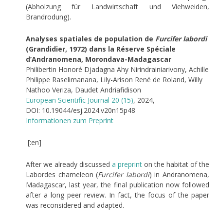
(Abholzung für Landwirtschaft und Viehweiden,
Brandrodung).
Analyses spatiales de population de
Furcifer labordi
(Grandidier, 1972) dans la Réserve Spéciale
d’Andranomena, Morondava-Madagascar
Philibertin Honoré Djadagna Ahy Nirindrainiarivony, Achille
Philippe Raselimanana, Lily-Arison René de Roland, Willy
Nathoo Veriza, Daudet Andriafidison
European Scientific Journal 20 (15)
, 2024,
DOI: 10.19044/esj.2024.v20n15p48
Informationen zum Preprint
[:en]
After we already discussed
a preprint
on the habitat of the
Labordes chameleon (
Furcifer labordi
) in Andranomena,
Madagascar, last year, the final publication now followed
after a long peer review. In fact, the focus of the paper
was reconsidered and adapted.