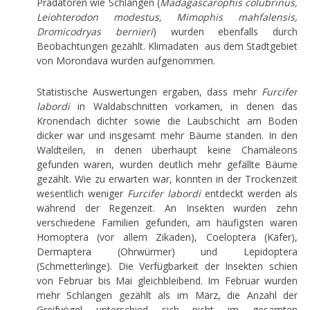
Prädatoren wie Schlangen (
Madagascarophis colubrinus,
Leiohterodon modestus, Mimophis mahfalensis,
Dromicodryas bernieri
) wurden ebenfalls durch
Beobachtungen gezählt. Klimadaten aus dem Stadtgebiet
von Morondava wurden aufgenommen.
Statistische Auswertungen ergaben, dass mehr
Furcifer
labordi
in Waldabschnitten vorkamen, in denen das
Kronendach dichter sowie die Laubschicht am Boden
dicker war und insgesamt mehr Bäume standen. In den
Waldteilen, in denen überhaupt keine Chamäleons
gefunden waren, wurden deutlich mehr gefällte Bäume
gezählt. Wie zu erwarten war, konnten in der Trockenzeit
wesentlich weniger
Furcifer labordi
entdeckt werden als
während der Regenzeit. An Insekten wurden zehn
verschiedene Familien gefunden, am häufigsten waren
Homoptera (vor allem Zikaden), Coeloptera (Käfer),
Dermaptera (Ohrwürmer) und Lepidoptera
(Schmetterlinge). Die Verfügbarkeit der Insekten schien
von Februar bis Mai gleichbleibend. Im Februar wurden
mehr Schlangen gezählt als im März, die Anzahl der
Greifvögel unterschied sich nicht im gesamten