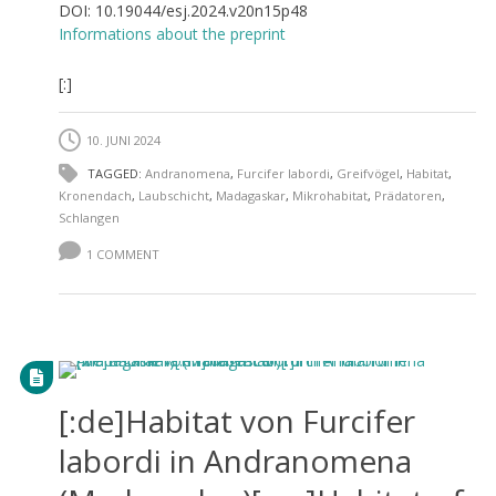
DOI: 10.19044/esj.2024.v20n15p48
Informations about the preprint
[:]
10. JUNI 2024
TAGGED:
Andranomena
,
Furcifer labordi
,
Greifvögel
,
Habitat
,
Kronendach
,
Laubschicht
,
Madagaskar
,
Mikrohabitat
,
Prädatoren
,
Schlangen
1 COMMENT
[:de]Habitat von Furcifer
labordi in Andranomena