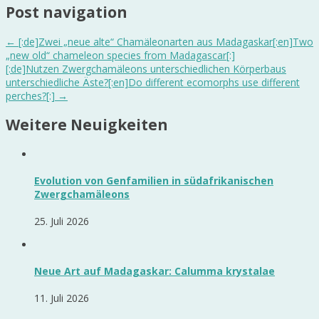
Post navigation
←
[:de]Zwei „neue alte“ Chamäleonarten aus Madagaskar[:en]Two
„new old“ chameleon species from Madagascar[:]
[:de]Nutzen Zwergchamäleons unterschiedlichen Körperbaus
unterschiedliche Äste?[:en]Do different ecomorphs use different
perches?[:]
→
Weitere Neuigkeiten
Evolution von Genfamilien in südafrikanischen
Zwergchamäleons
25. Juli 2026
Neue Art auf Madagaskar: Calumma krystalae
11. Juli 2026