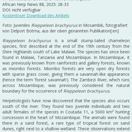
African Herp News 88, 2025: 28-33
DOI: nicht verfügbar
Kostenloser Download des Artikels
Foto: Juveniles
Rieppeleon brachyurus
in Mosambik, fotografiert
von Delport Botma, aus der oben genannten Publikation[:en]
Rieppeleon brachyurus
is a small stump-tailed chameleon
species, first described at the end of the 19th century from the
Shire Highlands south of Lake Malawi. The species has since been
found in Malawi, Tanzania and Mozambique. In Mozambique, it
was previously known from rainforests and gallery forests, known
as miombo forests. Miombo forests are very open dry forests
with sparse grass cover, giving them a savannah-like appearance
(hence the term ‘forest savannah’). The Zambezi River, which runs
across Mozambique, was previously considered the natural
boundary for the occurrence of
Rieppeleon brachyurus
.
Herpetologists have now discovered that the species also occurs
south of the river. They found two juvenile individuals and two
adult females of the species in Coutada 11, a 5000 km² hunting
concession in the heart of Mozambique. The animals were found
there in a sand forest, a rare type of tropical forest on sand
dunes, right next to a shallow wetland. These observations extend