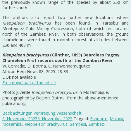
the previously known range of the species by about 250 km
further south.
The authors also report two further new locations where
Rieppeleon brachyurus
has been found, in Taratibu and
Montepuez Rubi Mining Concession, both of which are located
north of the Zambezi River. In both observations, the ground
chameleons were found in miombo forest at altitudes between
250 and 400 m.
Rieppeleon brachyurus
(Günther, 1893) Beardless Pygmy
Chameleon First records south of the Zambezi River
W. Conradie, D. Botma, C. Nanvonnamuquitxo
African Herp News 88, 2025: 28-33
DOI: not available
Free download of the article
Photo: Juvenile
Rieppeleon brachyurus
in Mozambique,
photographed by Delport Botma, from the above-mentioned
publication[:]
Beobachtungen
Verbreitung
Wissenschaft
6. November 2025
6. November 2025
Tagged:
Fundorte
,
Malawi
,
Mosambik
,
Rieppeleon brachyurus
,
Sambesi
,
Zambezi