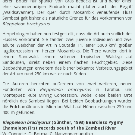
deren Boden nur spärlich von Gras bedeckt ist und daher einen
eher savannenartigen Eindruck macht (daher auch der Begriff
„Waldsavanne“). Der quer durch Mosambik verlaufende Fluss
Sambesi galt bisher als natürliche Grenze für das Vorkommen von
Rieppeleon brachyurus
.
Herpetologen haben nun festgestellt, dass die Art auch südlich des
Flusses vorkommt. Sie fanden zwei juvenile Individuen und zwei
adulte Weibchen der Art in Coutada 11, einer 5000 km² großen
Jagdkonzession im Herzen Mosambiks. Die Tiere wurden dort in
einem Sandwald, einem seltenen tropischen Waldtyp auf
Sanddünen, direkt neben einem flachen Feuchtgebiet. Diese
Beobachtungen erweitern das bisher bekannte Verbreitungsgebiet
der Art um rund 250 km weiter nach Süden.
Die Autoren berichten außerdem von zwei weiteren, neuen
Fundorten von
Rieppeleon brachyurus
in Taratibu und
Montepuez Rubi Mining Concession, wobei diese beiden Orte
nördlich des Sambesi liegen. Bei beiden Beobachtungen wurden
die Erdchamäleons in Miombo-Wald auf Höhen zwischen 250 und
400 m gefunden.
Rieppeleon brachyurus
(Günther, 1893) Beardless Pygmy
Chameleon First records south of the Zambezi River
W. Conradie, D. Botma, C. Nanvonnamuquitxo