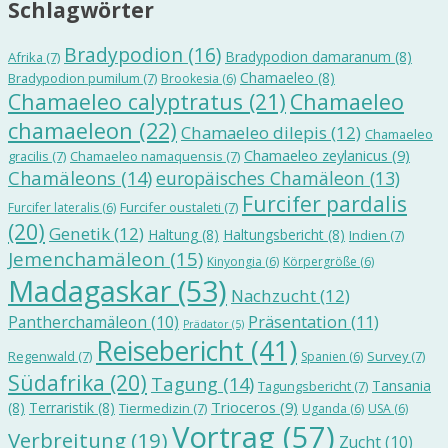
Schlagwörter
Bradypodion
(16)
Bradypodion damaranum
(8)
Afrika
(7)
Chamaeleo
(8)
Bradypodion pumilum
(7)
Brookesia
(6)
Chamaeleo calyptratus
(21)
Chamaeleo
chamaeleon
(22)
Chamaeleo dilepis
(12)
Chamaeleo
Chamaeleo zeylanicus
(9)
gracilis
(7)
Chamaeleo namaquensis
(7)
Chamäleons
(14)
europäisches Chamäleon
(13)
Furcifer pardalis
Furcifer oustaleti
(7)
Furcifer lateralis
(6)
(20)
Genetik
(12)
Haltung
(8)
Haltungsbericht
(8)
Indien
(7)
Jemenchamäleon
(15)
Kinyongia
(6)
Körpergröße
(6)
Madagaskar
(53)
Nachzucht
(12)
Präsentation
(11)
Pantherchamäleon
(10)
Prädator
(5)
Reisebericht
(41)
Regenwald
(7)
Survey
(7)
Spanien
(6)
Südafrika
(20)
Tagung
(14)
Tansania
Tagungsbericht
(7)
Trioceros
(9)
(8)
Terraristik
(8)
Tiermedizin
(7)
Uganda
(6)
USA
(6)
Vortrag
(57)
Verbreitung
(19)
Zucht
(10)