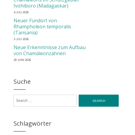
Ivohiboro (Madagaskar)
4. JULI 2026
Neuer Fundort von
Rhampholeon temporalis
(Tansania)
3. JULI 2026
Neue Erkenntnisse zum Aufbau
von Chamäleonzähnen
29. JUNI 2026
Suche
Search for:
Schlagwörter