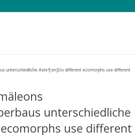
e Sheets
Die CHAMAELEO
Tagung
Fotowettbewerb
amäleons
perbaus unterschiedliche
t ecomorphs use different