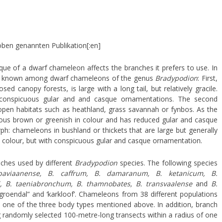
oben genannten Publikation[:en]
que of a dwarf chameleon affects the branches it prefers to use. In
 are known among dwarf chameleons of the genus
Bradypodion
: First,
d canopy forests, is large with a long tail, but relatively gracile.
d conspicuous gular and and casque ornamentations. The second
open habitats such as heathland, grass savannah or fynbos. As the
uous brown or greenish in colour and has reduced gular and casque
: chameleons in bushland or thickets that are large but generally
in colour, but with conspicuous gular and casque ornamentation.
nches used by different
Bradypodion
species. The following species
baviaanense, B. caffrum, B. damaranum, B. ketanicum, B.
i, B. taeniabronchum, B. thamnobates, B. transvaalense
and
B.
 “groendal” and ‘karkloof’. Chameleons from 38 different populations
 one of the three body types mentioned above. In addition, branch
randomly selected 100-metre-long transects within a radius of one