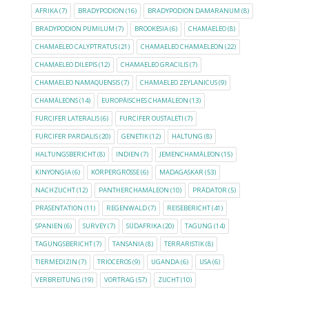
AFRIKA
(7)
BRADYPODION
(16)
BRADYPODION DAMARANUM
(8)
BRADYPODION PUMILUM
(7)
BROOKESIA
(6)
CHAMAELEO
(8)
CHAMAELEO CALYPTRATUS
(21)
CHAMAELEO CHAMAELEON
(22)
CHAMAELEO DILEPIS
(12)
CHAMAELEO GRACILIS
(7)
CHAMAELEO NAMAQUENSIS
(7)
CHAMAELEO ZEYLANICUS
(9)
CHAMÄLEONS
(14)
EUROPÄISCHES CHAMÄLEON
(13)
FURCIFER LATERALIS
(6)
FURCIFER OUSTALETI
(7)
FURCIFER PARDALIS
(20)
GENETIK
(12)
HALTUNG
(8)
HALTUNGSBERICHT
(8)
INDIEN
(7)
JEMENCHAMÄLEON
(15)
KINYONGIA
(6)
KÖRPERGRÖSSE
(6)
MADAGASKAR
(53)
NACHZUCHT
(12)
PANTHERCHAMÄLEON
(10)
PRÄDATOR
(5)
PRÄSENTATION
(11)
REGENWALD
(7)
REISEBERICHT
(41)
SPANIEN
(6)
SURVEY
(7)
SÜDAFRIKA
(20)
TAGUNG
(14)
TAGUNGSBERICHT
(7)
TANSANIA
(8)
TERRARISTIK
(8)
TIERMEDIZIN
(7)
TRIOCEROS
(9)
UGANDA
(6)
USA
(6)
VERBREITUNG
(19)
VORTRAG
(57)
ZUCHT
(10)