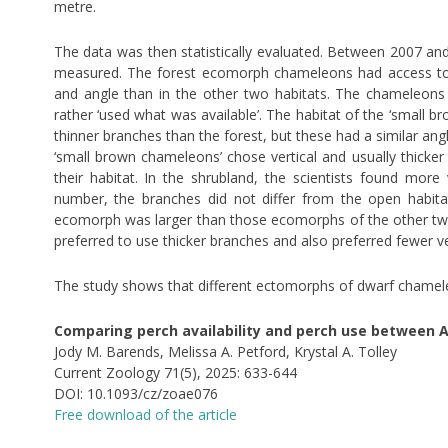
metre.
The data was then statistically evaluated. Between 2007 and
measured. The forest ecomorph chameleons had access to a
and angle than in the other two habitats. The chameleons 
rather ‘used what was available’. The habitat of the ‘small b
thinner branches than the forest, but these had a similar ang
‘small brown chameleons’ chose vertical and usually thicker 
their habitat. In the shrubland, the scientists found more
number, the branches did not differ from the open habita
ecomorph was larger than those ecomorphs of the other two
preferred to use thicker branches and also preferred fewer ve
The study shows that different ectomorphs of dwarf chameleo
Comparing perch availability and perch use between 
Jody M. Barends, Melissa A. Petford, Krystal A. Tolley
Current Zoology 71(5), 2025: 633-644
DOI: 10.1093/cz/zoae076
Free download of the article