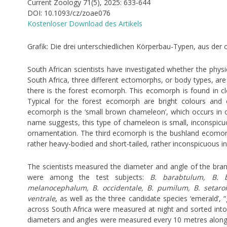
Current Zoology 71(5), 2025: 633-644
DOI: 10.1093/cz/zoae076
Kostenloser Download des Artikels
Grafik: Die drei unterschiedlichen Körperbau-Typen, aus der 
South African scientists have investigated whether the physi
South Africa, three different ectomorphs, or body types,
there is the forest ecomorph. This ecomorph is found in close
Typical for the forest ecomorph are bright colours an
ecomorph is the ‘small brown chameleon’, which occurs in 
name suggests, this type of chameleon is small, inconspic
ornamentation. The third ecomorph is the bushland ecomorph
rather heavy-bodied and short-tailed, rather inconspicuous 
The scientists measured the diameter and angle of the bra
were among the test subjects:
B. barabtulum, B. 
melanocephalum, B. occidentale, B. pumilum, B. setaro
ventrale
, as well as the three candidate species ‘emerald’,
across South Africa were measured at night and sorted into
diameters and angles were measured every 10 metres along 