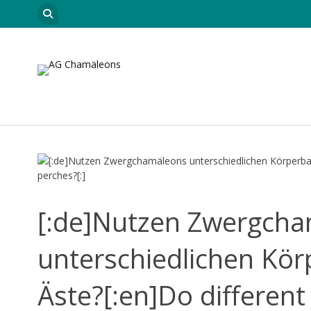
Skip to content
Startseite
Leitungsteam
Neuigkeiten
Car
[:de]Nutzen Zwergch
unterschiedlichen Kör
Äste?[:en]Do differen