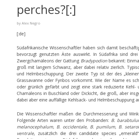
perches?[:]
by
Alex Negro
[:de]
Südafrikanische Wissenschaftler haben sich damit beschäft
bevorzugt genutzten Äste auswirkt. In Südafrika sind dr
Zwergchamäleons der Gattung
Bradypodion
bekannt: Einma
groß mit langem Schwanz, aber dabei relativ zierlich. Typis
und Helmbeschuppung. Der zweite Typ ist der des „klein
Grassavanne oder Fynbos vorkommt. Wie der Name es schon 
oder grünlich gefärbt und zeigt eine stark reduzierte Kehl
Chamäleons in Buschland oder Dickicht, die groß, aber insg
dabei aber eine auffällige Kehlsack- und Helmbeschuppung a
Die Wissenschaftler maßen die Durchmesserung und Winke
Folgende Arten waren unter den Probanden:
B. barabtulu
melanocephalum, B. occidentale, B. pumilum, B. setaro
ventrale
, zusätzlich die drei candidate species „emeral