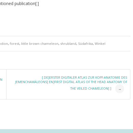
ioned publication[:]
odion
,
forest
,
little brown chameleon
,
shrubland
,
Südafrika
,
Winkel
[:DE]ERSTER DIGITALER ATLAS ZUR KOPF-ANATOMIE DES
IN
JEMENCHAMÄLEONS[:EN]FIRST DIGITAL ATLAS OF THE HEAD ANATOMY OF
THE VEILED CHAMELEON[:]
→