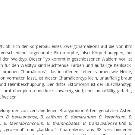
igt, ob sich der Körperbau eines Zwergchamäleons auf die von ihm
ei verschiedene sogenannte Ektomorphe, also Körperbautypen, bei
l den Waldtyp. Dieser Typ kommt in geschlossenen Wäldern vor, ist
ch für den Waldtyp sind leuchtende Farben und auffällige Kehlsack-
en braunen Chamäleons“, das in offenen Lebensräumen wie Heide,
vermuten lässt, ist dieser Chamäleontyp klein, unauffällig braun
- und Helmbeschuppung. Der dritte Ektomorph ist der Buschlandtyp:
esamt eher plump und kurzschwänzig sind, eher unauffällig gefärbt,
ufweisen.
lung der von verschiedenen Bradypodion-Arten genutzten Ästen.
m, B. baviaanense, B. caffrum, B. damaranum, B. ketanicum, B.
i, B. taeniabronchum, B. thamnobates, B. transvaalense
und
B.
d“, „groendal“ und „karkloof“. Chamäleons aus 38 verschiedenen