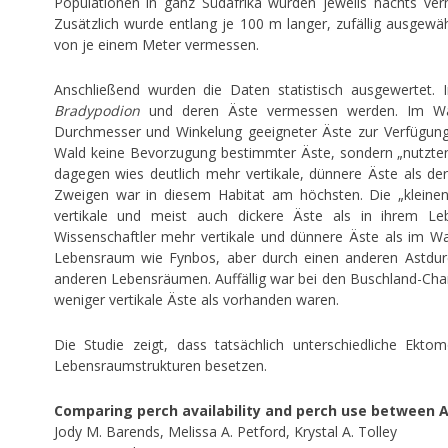
Populationen in ganz Südafrika wurden jeweils nachts ver
Zusätzlich wurde entlang je 100 m langer, zufällig ausgew
von je einem Meter vermessen.
Anschließend wurden die Daten statistisch ausgewertet
Bradypodion
und deren Äste vermessen werden. Im Wald
Durchmesser und Winkelung geeigneter Äste zur Verfügung
Wald keine Bevorzugung bestimmter Äste, sondern „nutzte
dagegen wies deutlich mehr vertikale, dünnere Äste als der
Zweigen war in diesem Habitat am höchsten. Die „kleinen
vertikale und meist auch dickere Äste als in ihrem 
Wissenschaftler mehr vertikale und dünnere Äste als im Wa
Lebensraum wie Fynbos, aber durch einen anderen Astdur
anderen Lebensräumen. Auffällig war bei den Buschland-Cham
weniger vertikale Äste als vorhanden waren.
Die Studie zeigt, dass tatsächlich unterschiedliche Ekt
Lebensraumstrukturen besetzen.
Comparing perch availability and perch use between
Jody M. Barends, Melissa A. Petford, Krystal A. Tolley