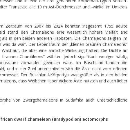
messen und in eine der drei genannten Körperbau-Typen sortiert.
ählter Transekte alle 10 m Ast-Durchmesser und -winkel im Umkreis
. Im Zeitraum von 2007 bis 2024 konnten insgesamt 1755 adulte
 stand den Chamäleons eine wesentlich höhere Vielfalt and
 als in den beiden anderen Habitaten. Die Chamäleons zeigten im
n was da war“. Der Lebensraum der „kleinen braunen Chamäleons“
 Wald auf, die aber eine ähnliche Winkelung hatten. Die Dichte an
 braunen Chamäleons“ wählten jedoch signifikant weniger häufig
Lebensraum vorhanden gewesen wäre. Im Buschland fanden die
ld, und in der Zahl unterschieden sich die Äste nicht vom offenen
chmesser. Der Buschland-Körpertyp war größer als in den beiden
äleons, dass Weibchen lieber dickere Äste nutzten und auch lieber
omorphe von Zwergchamäleons in Südafrika auch unterschiedliche
 African dwarf chameleon (Bradypodion) ectomorphs