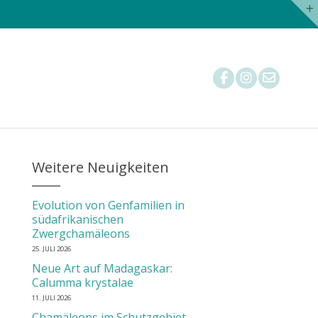
Nachzuchtstatistik
Tierärzte
Mitglied werden
Weitere Neuigkeiten
Evolution von Genfamilien in
südafrikanischen
Zwergchamäleons
25. JULI 2026
Neue Art auf Madagaskar:
Calumma krystalae
11. JULI 2026
Chamäleons im Schutzgebiet