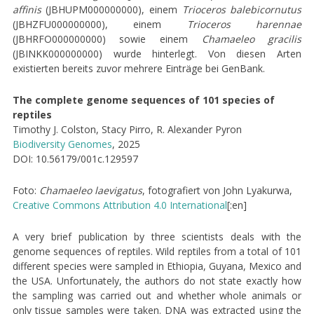
affinis
(JBHUPM000000000), einem
Trioceros balebicornutus
(JBHZFU000000000), einem
Trioceros harennae
(JBHRFO000000000) sowie einem
Chamaeleo gracilis
(JBINKK000000000) wurde hinterlegt. Von diesen Arten
existierten bereits zuvor mehrere Einträge bei GenBank.
The complete genome sequences of 101 species of
reptiles
Timothy J. Colston, Stacy Pirro, R. Alexander Pyron
Biodiversity Genomes
, 2025
DOI: 10.56179/001c.129597
Foto:
Chamaeleo laevigatus
, fotografiert von John Lyakurwa,
Creative Commons
Attribution 4.0 International
[:en]
A very brief publication by three scientists deals with the
genome sequences of reptiles. Wild reptiles from a total of 101
different species were sampled in Ethiopia, Guyana, Mexico and
the USA. Unfortunately, the authors do not state exactly how
the sampling was carried out and whether whole animals or
only tissue samples were taken. DNA was extracted using the