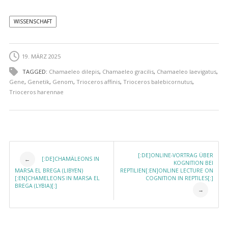
WISSENSCHAFT
19. MÄRZ 2025
TAGGED:
Chamaeleo dilepis
,
Chamaeleo gracilis
,
Chamaeleo laevigatus
,
Gene
,
Genetik
,
Genom
,
Trioceros affinis
,
Trioceros balebicornutus
,
Trioceros harennae
Post navigation
[:DE]ONLINE-VORTRAG ÜBER
[:DE]CHAMÄLEONS IN
←
KOGNITION BEI
MARSA EL BREGA (LIBYEN)
REPTILIEN[:EN]ONLINE LECTURE ON
[:EN]CHAMELEONS IN MARSA EL
COGNITION IN REPTILES[:]
BREGA (LYBIA)[:]
→