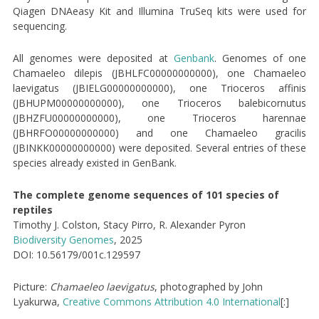
Qiagen DNAeasy Kit and Illumina TruSeq kits were used for
sequencing.
All genomes were deposited at
Genbank
. Genomes of one
Chamaeleo dilepis (JBHLFC00000000000), one Chamaeleo
laevigatus (JBIELG00000000000), one Trioceros affinis
(JBHUPM00000000000), one Trioceros balebicornutus
(JBHZFU00000000000), one Trioceros harennae
(JBHRFO00000000000) and one Chamaeleo gracilis
(JBINKK00000000000) were deposited. Several entries of these
species already existed in GenBank.
The complete genome sequences of 101 species of
reptiles
Timothy J. Colston, Stacy Pirro, R. Alexander Pyron
Biodiversity Genomes
, 2025
DOI: 10.56179/001c.129597
Picture:
Chamaeleo laevigatus
, photographed by John
Lyakurwa,
Creative Commons
Attribution 4.0 International
[:]