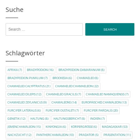
Suche
Search for:
Schlagwörter
AFRIKA
(7)
BRADYPODION
(16)
BRADYPODION DAMARANUM
(8)
BRADYPODION PUMILUM
(7)
BROOKESIA
(6)
CHAMAELEO
(8)
CHAMAELEO CALYPTRATUS
(21)
CHAMAELEO CHAMAELEON
(22)
CHAMAELEO DILEPIS
(12)
CHAMAELEO GRACILIS
(7)
CHAMAELEO NAMAQUENSIS
(7)
CHAMAELEO ZEYLANICUS
(9)
CHAMÄLEONS
(14)
EUROPÄISCHES CHAMÄLEON
(13)
FURCIFER LATERALIS
(6)
FURCIFER OUSTALETI
(7)
FURCIFER PARDALIS
(20)
GENETIK
(12)
HALTUNG
(8)
HALTUNGSBERICHT
(8)
INDIEN
(7)
JEMENCHAMÄLEON
(15)
KINYONGIA
(6)
KÖRPERGRÖSSE
(6)
MADAGASKAR
(53)
NACHZUCHT
(12)
PANTHERCHAMÄLEON
(10)
PRÄDATOR
(5)
PRÄSENTATION
(11)