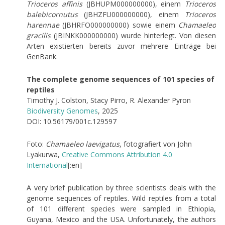
Trioceros affinis
(JBHUPM000000000), einem
Trioceros
balebicornutus
(JBHZFU000000000), einem
Trioceros
harennae
(JBHRFO000000000) sowie einem
Chamaeleo
gracilis
(JBINKK000000000) wurde hinterlegt. Von diesen
Arten existierten bereits zuvor mehrere Einträge bei
GenBank.
The complete genome sequences of 101 species of
reptiles
Timothy J. Colston, Stacy Pirro, R. Alexander Pyron
Biodiversity Genomes
, 2025
DOI: 10.56179/001c.129597
Foto:
Chamaeleo laevigatus
, fotografiert von John
Lyakurwa,
Creative Commons
Attribution 4.0
International
[:en]
A very brief publication by three scientists deals with the
genome sequences of reptiles. Wild reptiles from a total
of 101 different species were sampled in Ethiopia,
Guyana, Mexico and the USA. Unfortunately, the authors