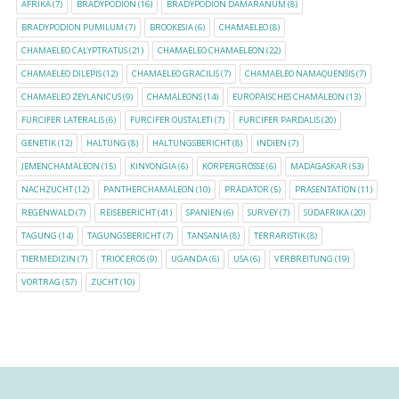
AFRIKA
(7)
BRADYPODION
(16)
BRADYPODION DAMARANUM
(8)
BRADYPODION PUMILUM
(7)
BROOKESIA
(6)
CHAMAELEO
(8)
CHAMAELEO CALYPTRATUS
(21)
CHAMAELEO CHAMAELEON
(22)
CHAMAELEO DILEPIS
(12)
CHAMAELEO GRACILIS
(7)
CHAMAELEO NAMAQUENSIS
(7)
CHAMAELEO ZEYLANICUS
(9)
CHAMÄLEONS
(14)
EUROPÄISCHES CHAMÄLEON
(13)
FURCIFER LATERALIS
(6)
FURCIFER OUSTALETI
(7)
FURCIFER PARDALIS
(20)
GENETIK
(12)
HALTUNG
(8)
HALTUNGSBERICHT
(8)
INDIEN
(7)
JEMENCHAMÄLEON
(15)
KINYONGIA
(6)
KÖRPERGRÖSSE
(6)
MADAGASKAR
(53)
NACHZUCHT
(12)
PANTHERCHAMÄLEON
(10)
PRÄDATOR
(5)
PRÄSENTATION
(11)
REGENWALD
(7)
REISEBERICHT
(41)
SPANIEN
(6)
SURVEY
(7)
SÜDAFRIKA
(20)
TAGUNG
(14)
TAGUNGSBERICHT
(7)
TANSANIA
(8)
TERRARISTIK
(8)
TIERMEDIZIN
(7)
TRIOCEROS
(9)
UGANDA
(6)
USA
(6)
VERBREITUNG
(19)
VORTRAG
(57)
ZUCHT
(10)