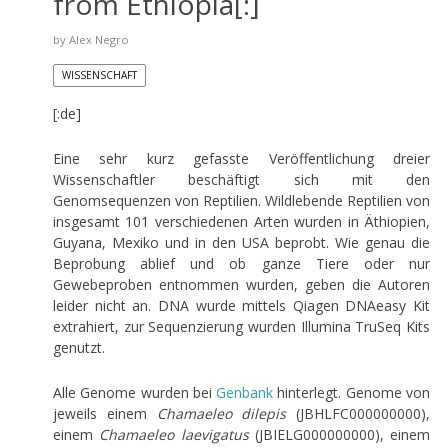
from Ethiopia[:]
by
Alex Negro
WISSENSCHAFT
[:de]
Eine sehr kurz gefasste Veröffentlichung dreier
Wissenschaftler beschäftigt sich mit den
Genomsequenzen von Reptilien. Wildlebende Reptilien von
insgesamt 101 verschiedenen Arten wurden in Äthiopien,
Guyana, Mexiko und in den USA beprobt. Wie genau die
Beprobung ablief und ob ganze Tiere oder nur
Gewebeproben entnommen wurden, geben die Autoren
leider nicht an. DNA wurde mittels Qiagen DNAeasy Kit
extrahiert, zur Sequenzierung wurden Illumina TruSeq Kits
genutzt.
Alle Genome wurden bei
Genbank
hinterlegt. Genome von
jeweils einem
Chamaeleo dilepis
(JBHLFC000000000),
einem
Chamaeleo laevigatus
(JBIELG000000000), einem