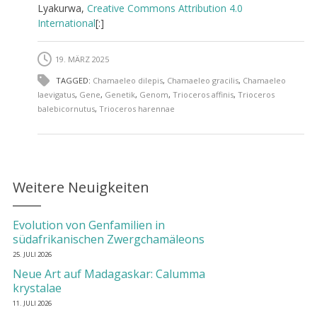
Lyakurwa,
Creative Commons
Attribution 4.0
International
[:]
19. MÄRZ 2025
TAGGED:
Chamaeleo dilepis
,
Chamaeleo gracilis
,
Chamaeleo
laevigatus
,
Gene
,
Genetik
,
Genom
,
Trioceros affinis
,
Trioceros
balebicornutus
,
Trioceros harennae
Weitere Neuigkeiten
Evolution von Genfamilien in
südafrikanischen Zwergchamäleons
25. JULI 2026
Neue Art auf Madagaskar: Calumma
krystalae
11. JULI 2026