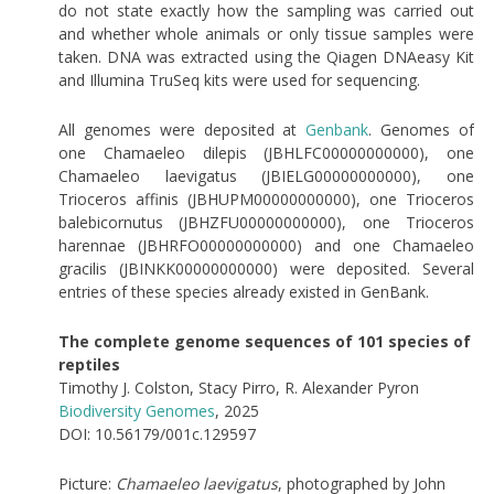
do not state exactly how the sampling was carried out
and whether whole animals or only tissue samples were
taken. DNA was extracted using the Qiagen DNAeasy Kit
and Illumina TruSeq kits were used for sequencing.
All genomes were deposited at
Genbank
. Genomes of
one Chamaeleo dilepis (JBHLFC00000000000), one
Chamaeleo laevigatus (JBIELG00000000000), one
Trioceros affinis (JBHUPM00000000000), one Trioceros
balebicornutus (JBHZFU00000000000), one Trioceros
harennae (JBHRFO00000000000) and one Chamaeleo
gracilis (JBINKK00000000000) were deposited. Several
entries of these species already existed in GenBank.
The complete genome sequences of 101 species of
reptiles
Timothy J. Colston, Stacy Pirro, R. Alexander Pyron
Biodiversity Genomes
, 2025
DOI: 10.56179/001c.129597
Picture:
Chamaeleo laevigatus
, photographed by John