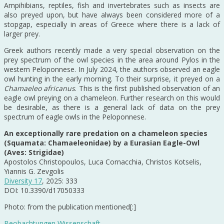
Ampihibians, reptiles, fish and invertebrates such as insects are
also preyed upon, but have always been considered more of a
stopgap, especially in areas of Greece where there is a lack of
larger prey.
Greek authors recently made a very special observation on the
prey spectrum of the owl species in the area around Pylos in the
western Peloponnese. In July 2024, the authors observed an eagle
owl hunting in the early morning. To their surprise, it preyed on a
Chamaeleo africanus
. This is the first published observation of an
eagle owl preying on a chameleon. Further research on this would
be desirable, as there is a general lack of data on the prey
spectrum of eagle owls in the Peloponnese.
An exceptionally rare predation on a chameleon species
(Squamata: Chamaeleonidae) by a Eurasian Eagle-Owl
(Aves: Strigidae)
Apostolos Christopoulos, Luca Cornacchia, Christos Kotselis,
Yiannis G. Zevgolis
Diversity 17
, 2025: 333
DOI: 10.3390/d17050333
Photo: from the publication mentioned[:]
Beobachtungen
Wissenschaft