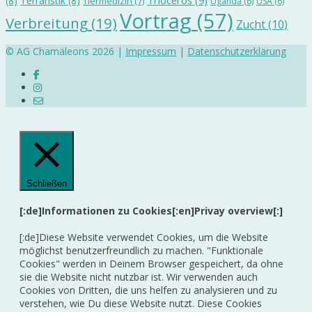
Trioceros
(9)
(8)
Terraristik
(8)
Tiermedizin
(7)
Uganda
(6)
USA
(6)
Vortrag
(57)
Verbreitung
(19)
Zucht
(10)
© AG Chamäleons 2026 |
Impressum
|
Datenschutzerklärung
Schließen
[:de]Informationen zu Cookies[:en]Privay overview[:]
[:de]Diese Website verwendet Cookies, um die Website
möglichst benutzerfreundlich zu machen. "Funktionale
Cookies" werden in Deinem Browser gespeichert, da ohne
sie die Website nicht nutzbar ist. Wir verwenden auch
Cookies von Dritten, die uns helfen zu analysieren und zu
verstehen, wie Du diese Website nutzt. Diese Cookies