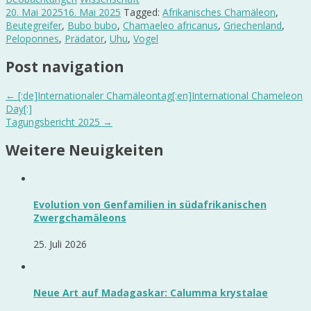
20. Mai 2025
16. Mai 2025
Tagged:
Afrikanisches Chamäleon
,
Beutegreifer
,
Bubo bubo
,
Chamaeleo africanus
,
Griechenland
,
Peloponnes
,
Prädator
,
Uhu
,
Vogel
Post navigation
←
[:de]Internationaler Chamäleontag[:en]International Chameleon
Day[:]
Tagungsbericht 2025
→
Weitere Neuigkeiten
Evolution von Genfamilien in südafrikanischen
Zwergchamäleons
25. Juli 2026
Neue Art auf Madagaskar: Calumma krystalae