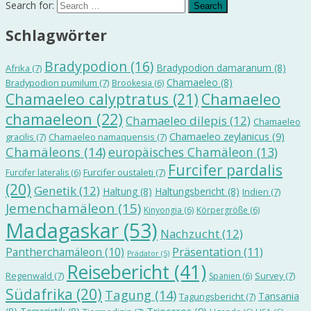
Search for:
Schlagwörter
Bradypodion
(16)
Bradypodion damaranum
(8)
Afrika
(7)
Chamaeleo
(8)
Bradypodion pumilum
(7)
Brookesia
(6)
Chamaeleo calyptratus
(21)
Chamaeleo
chamaeleon
(22)
Chamaeleo dilepis
(12)
Chamaeleo
Chamaeleo zeylanicus
(9)
gracilis
(7)
Chamaeleo namaquensis
(7)
Chamäleons
(14)
europäisches Chamäleon
(13)
Furcifer pardalis
Furcifer oustaleti
(7)
Furcifer lateralis
(6)
(20)
Genetik
(12)
Haltung
(8)
Haltungsbericht
(8)
Indien
(7)
Jemenchamäleon
(15)
Kinyongia
(6)
Körpergröße
(6)
Madagaskar
(53)
Nachzucht
(12)
Präsentation
(11)
Pantherchamäleon
(10)
Prädator
(5)
Reisebericht
(41)
Regenwald
(7)
Survey
(7)
Spanien
(6)
Südafrika
(20)
Tagung
(14)
Tansania
Tagungsbericht
(7)