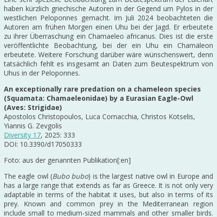
haben kürzlich griechische Autoren in der Gegend um Pylos in der
westlichen Peloponnes gemacht. Im Juli 2024 beobachteten die
Autoren am frühen Morgen einen Uhu bei der Jagd. Er erbeutete
zu ihrer Überraschung ein Chamaeleo africanus. Dies ist die erste
veröffentlichte Beobachtung, bei der ein Uhu ein Chamäleon
erbeutete. Weitere Forschung darüber wäre wünschenswert, denn
tatsächlich fehlt es insgesamt an Daten zum Beutespektrum von
Uhus in der Peloponnes.
An exceptionally rare predation on a chameleon species
(Squamata: Chamaeleonidae) by a Eurasian Eagle-Owl
(Aves: Strigidae)
Apostolos Christopoulos, Luca Cornacchia, Christos Kotselis,
Yiannis G. Zevgolis
Diversity 17
, 2025: 333
DOI: 10.3390/d17050333
Foto: aus der genannten Publikation[:en]
The eagle owl (
Bubo bubo
) is the largest native owl in Europe and
has a large range that extends as far as Greece. It is not only very
adaptable in terms of the habitat it uses, but also in terms of its
prey. Known and common prey in the Mediterranean region
include small to medium-sized mammals and other smaller birds.