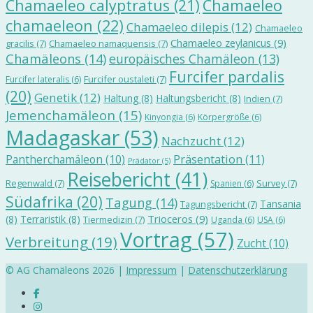
Chamaeleo calyptratus
(21)
Chamaeleo
chamaeleon
(22)
Chamaeleo dilepis
(12)
Chamaeleo
Chamaeleo zeylanicus
(9)
gracilis
(7)
Chamaeleo namaquensis
(7)
Chamäleons
(14)
europäisches Chamäleon
(13)
Furcifer pardalis
Furcifer oustaleti
(7)
Furcifer lateralis
(6)
(20)
Genetik
(12)
Haltung
(8)
Haltungsbericht
(8)
Indien
(7)
Jemenchamäleon
(15)
Kinyongia
(6)
Körpergröße
(6)
Madagaskar
(53)
Nachzucht
(12)
Präsentation
(11)
Pantherchamäleon
(10)
Prädator
(5)
Reisebericht
(41)
Regenwald
(7)
Survey
(7)
Spanien
(6)
Südafrika
(20)
Tagung
(14)
Tansania
Tagungsbericht
(7)
Trioceros
(9)
(8)
Terraristik
(8)
Tiermedizin
(7)
Uganda
(6)
USA
(6)
Vortrag
(57)
Verbreitung
(19)
Zucht
(10)
© AG Chamäleons 2026 |
Impressum
|
Datenschutzerklärung