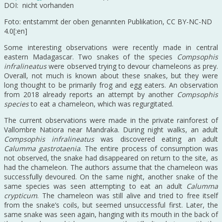
DOI: nicht vorhanden
Foto: entstammt der oben genannten Publikation, CC BY-NC-ND
4.0[:en]
Some interesting observations were recently made in central
eastern Madagascar. Two snakes of the species
Compsophis
infralineatus
were observed trying to devour chameleons as prey.
Overall, not much is known about these snakes, but they were
long thought to be primarily frog and egg eaters. An observation
from 2018 already reports an attempt by another
Compsophis
species
to eat a chameleon, which was regurgitated.
The current observations were made in the private rainforest of
Vallombre Natiora near Mandraka. During night walks, an adult
Compsophis infralineatus
was discovered eating an adult
Calumma gastrotaenia
. The entire process of consumption was
not observed, the snake had disappeared on return to the site, as
had the chameleon. The authors assume that the chameleon was
successfully devoured. On the same night, another snake of the
same species was seen attempting to eat an adult
Calumma
crypticum
. The chameleon was still alive and tried to free itself
from the snake’s coils, but seemed unsuccessful first. Later, the
same snake was seen again, hanging with its mouth in the back of