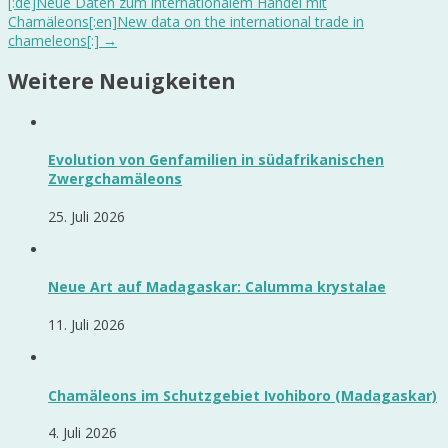
[:de]Neue Daten zum internationalem Handel mit
Chamäleons[:en]New data on the international trade in
chameleons[:]
→
Weitere Neuigkeiten
Evolution von Genfamilien in südafrikanischen
Zwergchamäleons
25. Juli 2026
Neue Art auf Madagaskar: Calumma krystalae
11. Juli 2026
Chamäleons im Schutzgebiet Ivohiboro (Madagaskar)
4. Juli 2026