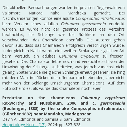
Die aktuellen Beobachtungen wurden im privaten Regenwald von
Vallombre Natiora nahe Mandraka gemacht. Bei
Nachtwanderungen konnte eine adulte
Compsophis infralineatus
beim Verzehr eines adulten
Calumma gastrotaenia
entdeckt
werden. Es wurde nicht der gesamte Prozess des Verzehrs
beobachtet, die Schlange war bei Rückkehr an den Ort
verschwunden, das Chamäleon ebenfalls. Die Autoren gehen
davon aus, dass das Chamäleon erfolgreich verschlungen wurde.
In der gleichen Nacht wurde eine weitere Schlange der gleichen Art
beim Versuch, ein adultes
Calumma crypticum
zu fressen,
gesehen. Das Chamäleon lebte noch und versuchte sich von der
Umwindung der Schlange zu befreien, was jedoch zunächst nicht
gelang. Später wurde die gleiche Schlange erneut gesehen, sie hing
mit dem Maul im Rücken des offenbar noch lebenden, aber nicht
mehr von der Schlange umschlungenen Chamäleons. Auf dem
Foto scheint es, als würde das Chamäleon noch leben.
Predation on the chameleons
Calummy crypticum
Raxworthy and Nussbaum, 2006 and
C. gastrotaenia
(Boulenger, 1888) by the snake Compsophis infralineatus
(Günther 1882) near Mandaka, Madagascar
Devin A. Edmonds and Samina S. Sam-Edmonds
Herpetology Notes (17)
, 2024: pp. 327-328