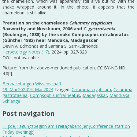
the chameleon, which was apparently still alive but no with the
snake wrapped around it. In the photo, it appears that the
chameleon is still alive.
Predation on the chameleons
Calummy crypticum
Raxworthy and Nussbaum, 2006 and
C. gastrotaenia
(Boulenger, 1888) by the snake Compsophis infralineatus
(Günther 1882) near Mandaka, Madagascar
Devin A. Edmonds and Samina S. Sam-Edmonds
Herpetology Notes (17)
, 2024: pp. 327-328
DOI: not available
Picture: from the above-mentioned publication, CC BY-NC-ND
4.0[:]
Beobachtungen
Wissenschaft
19. Mai 2024
19. Mai 2024
Tagged:
Calumma crypticum
,
Calumma
gastrotaenia
,
Compsophis infralineatus
,
Madagaskar
,
Mandraka
,
Schlange
Post navigation
←
[:de]Tagungsbeginn am Freitagabend[:en]Conference start on
Friday evening[:]