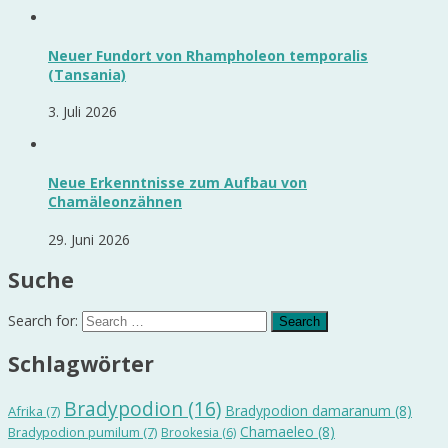
Neuer Fundort von Rhampholeon temporalis
(Tansania)
3. Juli 2026
Neue Erkenntnisse zum Aufbau von
Chamäleonzähnen
29. Juni 2026
Suche
Search for:
Schlagwörter
Bradypodion
(16)
Bradypodion damaranum
(8)
Afrika
(7)
Chamaeleo
(8)
Bradypodion pumilum
(7)
Brookesia
(6)