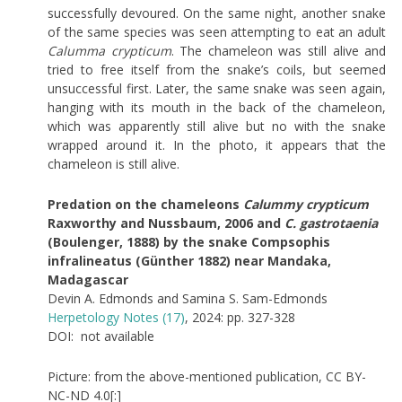
successfully devoured. On the same night, another snake
of the same species was seen attempting to eat an adult
Calumma crypticum
. The chameleon was still alive and
tried to free itself from the snake’s coils, but seemed
unsuccessful first. Later, the same snake was seen again,
hanging with its mouth in the back of the chameleon,
which was apparently still alive but no with the snake
wrapped around it. In the photo, it appears that the
chameleon is still alive.
Predation on the chameleons
Calummy crypticum
Raxworthy and Nussbaum, 2006 and
C. gastrotaenia
(Boulenger, 1888) by the snake Compsophis
infralineatus (Günther 1882) near Mandaka,
Madagascar
Devin A. Edmonds and Samina S. Sam-Edmonds
Herpetology Notes (17)
, 2024: pp. 327-328
DOI: not available
Picture: from the above-mentioned publication, CC BY-
NC-ND 4.0[:]