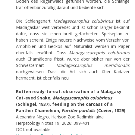
Boden des Regenwalds gefunden worden, die Schlange
traf offenbar zufällig darauf und bediente sich.
Die Schlangenart
Madagascarophis colubrinus
ist auf
Madagaskar weit verbreitet und ist schon länger bekannt
dafür, dass sie einen breit gefächerten Speiseplan zu
haben scheint. Einige neuere Nachweise vom Verzehr von
Amphibien und Geckos auf iNaturalist werden im Paper
ebenfalls erwähnt. Dass
Madagascarophis colubrinus
auch Chamäleons frisst, wurde aber bisher nur von der
Schwesternart
Madagascarophis meridionalis
nachgewiesen. Dass die Art sich auch über Kadaver
hermacht, ist ebenfalls neu.
Rotten ready-to-eat: observation of a Malagasy
Cat-eyed Snake,
Madagascarophis colubrinus
(Schlegel, 1837), feeding on the carcass of a
Panther Chameleon,
Furcifer pardalis
(Cuvier, 1829)
Alexandra Negro, Harison Zoe Radimbiniaina
Herpetology Notes 19, 2026: 399-401
DOI: not available