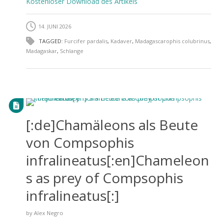
Kostenloser Download des Artikels
14. JUNI 2026
TAGGED:
Furcifer pardalis
,
Kadaver
,
Madagascarophis colubrinus
,
Madagaskar
,
Schlange
[:de]Chamäleons als Beute
von Compsophis
infralineatus[:en]Chameleon
s as prey of Compsophis
infralineatus[:]
by
Alex Negro