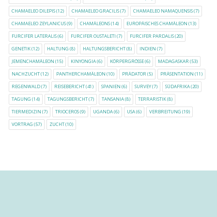
CHAMAELEO DILEPIS
(12)
CHAMAELEO GRACILIS
(7)
CHAMAELEO NAMAQUENSIS
(7)
CHAMAELEO ZEYLANICUS
(9)
CHAMÄLEONS
(14)
EUROPÄISCHES CHAMÄLEON
(13)
FURCIFER LATERALIS
(6)
FURCIFER OUSTALETI
(7)
FURCIFER PARDALIS
(20)
GENETIK
(12)
HALTUNG
(8)
HALTUNGSBERICHT
(8)
INDIEN
(7)
JEMENCHAMÄLEON
(15)
KINYONGIA
(6)
KÖRPERGRÖSSE
(6)
MADAGASKAR
(53)
NACHZUCHT
(12)
PANTHERCHAMÄLEON
(10)
PRÄDATOR
(5)
PRÄSENTATION
(11)
REGENWALD
(7)
REISEBERICHT
(41)
SPANIEN
(6)
SURVEY
(7)
SÜDAFRIKA
(20)
TAGUNG
(14)
TAGUNGSBERICHT
(7)
TANSANIA
(8)
TERRARISTIK
(8)
TIERMEDIZIN
(7)
TRIOCEROS
(9)
UGANDA
(6)
USA
(6)
VERBREITUNG
(19)
VORTRAG
(57)
ZUCHT
(10)