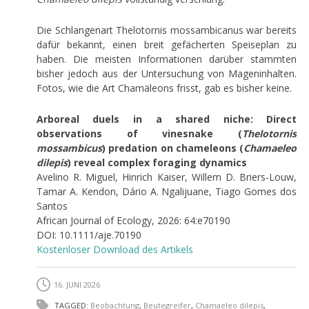
Die Schlangenart Thelotornis mossambicanus war bereits
dafür bekannt, einen breit gefächerten Speiseplan zu
haben. Die meisten Informationen darüber stammten
bisher jedoch aus der Untersuchung von Mageninhalten.
Fotos, wie die Art Chamäleons frisst, gab es bisher keine.
Arboreal duels in a shared niche: Direct
observations of vinesnake (
Thelotornis
mossambicus
) predation on chameleons (
Chamaeleo
dilepis
) reveal complex foraging dynamics
Avelino R. Miguel, Hinrich Kaiser, Willem D. Briers-Louw,
Tamar A. Kendon, Dário A. Ngalijuane, Tiago Gomes dos
Santos
African Journal of Ecology, 2026: 64:e70190
DOI: 10.1111/aje.70190
Kostenloser Download des Artikels
16. JUNI 2026
TAGGED:
Beobachtung
,
Beutegreifer
,
Chamaeleo dilepis
,