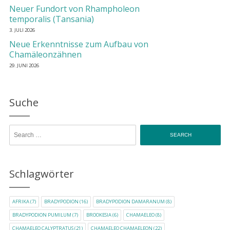
Neuer Fundort von Rhampholeon
temporalis (Tansania)
3. JULI 2026
Neue Erkenntnisse zum Aufbau von
Chamäleonzähnen
29. JUNI 2026
Suche
Search for:
Schlagwörter
AFRIKA
(7)
BRADYPODION
(16)
BRADYPODION DAMARANUM
(8)
BRADYPODION PUMILUM
(7)
BROOKESIA
(6)
CHAMAELEO
(8)
CHAMAELEO CALYPTRATUS
(21)
CHAMAELEO CHAMAELEON
(22)