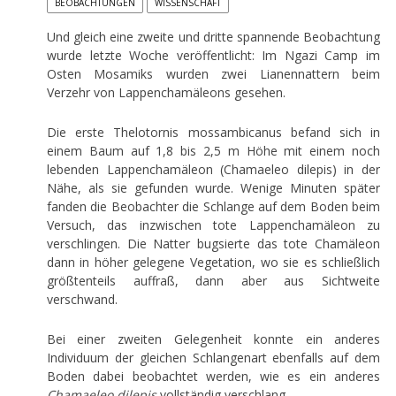
BEOBACHTUNGEN
WISSENSCHAFT
Und gleich eine zweite und dritte spannende Beobachtung
wurde letzte Woche veröffentlicht: Im Ngazi Camp im
Osten Mosamiks wurden zwei Lianennattern beim
Verzehr von Lappenchamäleons gesehen.
Die erste Thelotornis mossambicanus befand sich in
einem Baum auf 1,8 bis 2,5 m Höhe mit einem noch
lebenden Lappenchamäleon (Chamaeleo dilepis) in der
Nähe, als sie gefunden wurde. Wenige Minuten später
fanden die Beobachter die Schlange auf dem Boden beim
Versuch, das inzwischen tote Lappenchamäleon zu
verschlingen. Die Natter bugsierte das tote Chamäleon
dann in höher gelegene Vegetation, wo sie es schließlich
größtenteils auffraß, dann aber aus Sichtweite
verschwand.
Bei einer zweiten Gelegenheit konnte ein anderes
Individuum der gleichen Schlangenart ebenfalls auf dem
Boden dabei beobachtet werden, wie es ein anderes
Chamaeleo dilepis
vollständig verschlang.