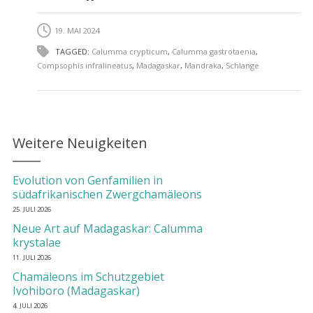
19. MAI 2024
TAGGED:
Calumma crypticum
,
Calumma gastrotaenia
,
Compsophis infralineatus
,
Madagaskar
,
Mandraka
,
Schlange
Weitere Neuigkeiten
Evolution von Genfamilien in
südafrikanischen Zwergchamäleons
25. JULI 2026
Neue Art auf Madagaskar: Calumma
krystalae
11. JULI 2026
Chamäleons im Schutzgebiet
Ivohiboro (Madagaskar)
4. JULI 2026