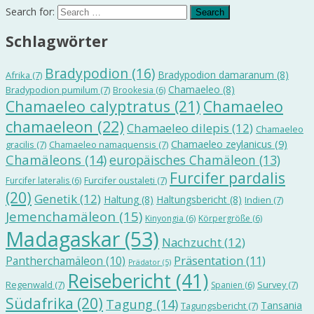
Search for:
Schlagwörter
Bradypodion
(16)
Bradypodion damaranum
(8)
Afrika
(7)
Chamaeleo
(8)
Bradypodion pumilum
(7)
Brookesia
(6)
Chamaeleo calyptratus
(21)
Chamaeleo
chamaeleon
(22)
Chamaeleo dilepis
(12)
Chamaeleo
Chamaeleo zeylanicus
(9)
gracilis
(7)
Chamaeleo namaquensis
(7)
Chamäleons
(14)
europäisches Chamäleon
(13)
Furcifer pardalis
Furcifer oustaleti
(7)
Furcifer lateralis
(6)
(20)
Genetik
(12)
Haltung
(8)
Haltungsbericht
(8)
Indien
(7)
Jemenchamäleon
(15)
Kinyongia
(6)
Körpergröße
(6)
Madagaskar
(53)
Nachzucht
(12)
Präsentation
(11)
Pantherchamäleon
(10)
Prädator
(5)
Reisebericht
(41)
Regenwald
(7)
Survey
(7)
Spanien
(6)
Südafrika
(20)
Tagung
(14)
Tansania
Tagungsbericht
(7)