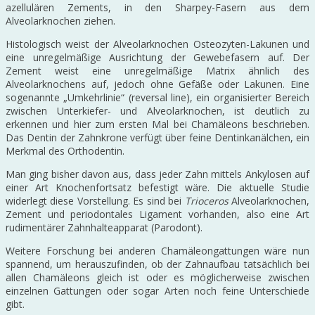
azellulären Zements, in den Sharpey-Fasern aus dem
Alveolarknochen ziehen.
Histologisch weist der Alveolarknochen Osteozyten-Lakunen und
eine unregelmäßige Ausrichtung der Gewebefasern auf. Der
Zement weist eine unregelmäßige Matrix ähnlich des
Alveolarknochens auf, jedoch ohne Gefäße oder Lakunen. Eine
sogenannte „Umkehrlinie“ (reversal line), ein organisierter Bereich
zwischen Unterkiefer- und Alveolarknochen, ist deutlich zu
erkennen und hier zum ersten Mal bei Chamäleons beschrieben.
Das Dentin der Zahnkrone verfügt über feine Dentinkanälchen, ein
Merkmal des Orthodentin.
Man ging bisher davon aus, dass jeder Zahn mittels Ankylosen auf
einer Art Knochenfortsatz befestigt wäre. Die aktuelle Studie
widerlegt diese Vorstellung. Es sind bei
Trioceros
Alveolarknochen,
Zement und periodontales Ligament vorhanden, also eine Art
rudimentärer Zahnhalteapparat (Parodont).
Weitere Forschung bei anderen Chamäleongattungen wäre nun
spannend, um herauszufinden, ob der Zahnaufbau tatsächlich bei
allen Chamäleons gleich ist oder es möglicherweise zwischen
einzelnen Gattungen oder sogar Arten noch feine Unterschiede
gibt.