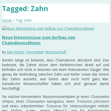
Tagged: Zahn
Home
» Tag: Zahn
Neue Erkenntnisse zum Aufbau von
Chamäleonzähnen
by
Alex Negro
Tiermedizin
Wissenschaft
Bereits lange ist bekannt, dass Chamäleons akrodont sind. Das
bedeutet, die Zähne sitzen dem Kieferknochen direkt auf und
befinden sich nicht in Alveolen wie beim thekodonten Säuger. Wie
genau die Verbindung zwischen Zahn und Kiefer sowie das Innere
des Zahns aussieht, war bisher aber noch nicht ganz klar.
Kanadische Wissenschaftler haben sich jetzt genauer damit
beschäftigt.
Sie nutzten konservierte Museumsexemplare je eines
Chamaeleo
dilepis
, eines
Chamaeleo laevigatus
, eines
Trioceros johnstoni
und eines unbestimmten
Trioceros
für Untersuchungen mittels
des bloßen Auges, einem MikroCT und für histologische