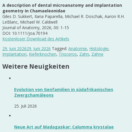
A description of dental microanatomy and implantation
geometry in Chamaeleonidae
Giles D. Sukkert, Ilaria Paparella, Michael R. Doschak, Aaron R.H.
LeBlanc, Michael W. Caldwell
Journal of Anatomy, 2026, 00: 1-15
DOI: 10.1111/joa.70194
Kostenloser Download des Artikels
29. Juni 2026
29. Juni 2026
Tagged:
Anatomie
,
Histologie
,
Implantation
,
Kieferknochen
,
Trioceros
,
Zahn
,
Zähne
Weitere Neuigkeiten
Evolution von Genfamilien in südafrikanischen
Zwergchamäleons
25. Juli 2026
Neue Art auf Madagaskar: Calumma krystalae