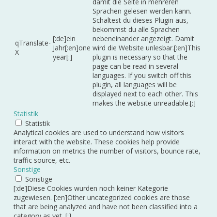
damit die Seite in mehreren
Sprachen gelesen werden kann.
Schaltest du dieses Plugin aus,
bekommst du alle Sprachen
[:de]ein
nebeneinander angezeigt. Damit
qTranslate-
Jahr[:en]one
wird die Website unlesbar.[:en]This
X
year[:]
plugin is necessary so that the
page can be read in several
languages. If you switch off this
plugin, all languages will be
displayed next to each other. This
makes the website unreadable.[:]
Statistik
Statistik
Analytical cookies are used to understand how visitors
interact with the website. These cookies help provide
information on metrics the number of visitors, bounce rate,
traffic source, etc.
Sonstige
Sonstige
[:de]Diese Cookies wurden noch keiner Kategorie
zugewiesen. [:en]Other uncategorized cookies are those
that are being analyzed and have not been classified into a
category as yet. [:]