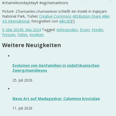
#chameleondayMay9 #agchamaeleons
Picture:
Chamaeleo chamaeleon
schießt ein Insekt in Kapıçam
National Park, Türkei;
Creative Commons
Attribution-Share Alike
4.0 International
, fotografiert von
Mkrc85
[:]
9. Mai 2024
5. Mai 2024
Tagged:
Arthropoden
,
Essen
,
Feeder
,
Fressen
,
Futter
,
Insekten
Weitere Neuigkeiten
Evolution von Genfamilien in südafrikanischen
Zwergchamäleons
25. Juli 2026
Neue Art auf Madagaskar: Calumma krystalae
11. Juli 2026