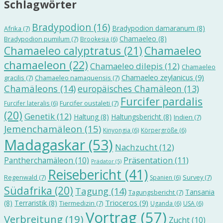
Schlagwörter
Bradypodion
(16)
Bradypodion damaranum
(8)
Afrika
(7)
Chamaeleo
(8)
Bradypodion pumilum
(7)
Brookesia
(6)
Chamaeleo calyptratus
(21)
Chamaeleo
chamaeleon
(22)
Chamaeleo dilepis
(12)
Chamaeleo
Chamaeleo zeylanicus
(9)
gracilis
(7)
Chamaeleo namaquensis
(7)
Chamäleons
(14)
europäisches Chamäleon
(13)
Furcifer pardalis
Furcifer oustaleti
(7)
Furcifer lateralis
(6)
(20)
Genetik
(12)
Haltung
(8)
Haltungsbericht
(8)
Indien
(7)
Jemenchamäleon
(15)
Kinyongia
(6)
Körpergröße
(6)
Madagaskar
(53)
Nachzucht
(12)
Präsentation
(11)
Pantherchamäleon
(10)
Prädator
(5)
Reisebericht
(41)
Regenwald
(7)
Survey
(7)
Spanien
(6)
Südafrika
(20)
Tagung
(14)
Tansania
Tagungsbericht
(7)
Trioceros
(9)
(8)
Terraristik
(8)
Tiermedizin
(7)
Uganda
(6)
USA
(6)
Vortrag
(57)
Verbreitung
(19)
Zucht
(10)