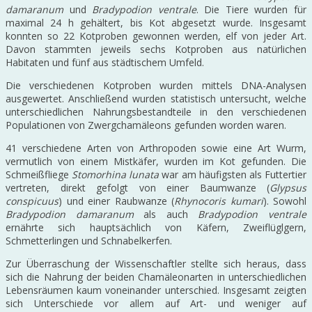
damaranum
und
Bradypodion ventrale
. Die Tiere wurden für
maximal 24 h gehältert, bis Kot abgesetzt wurde. Insgesamt
konnten so 22 Kotproben gewonnen werden, elf von jeder Art.
Davon stammten jeweils sechs Kotproben aus natürlichen
Habitaten und fünf aus städtischem Umfeld.
Die verschiedenen Kotproben wurden mittels DNA-Analysen
ausgewertet. Anschließend wurden statistisch untersucht, welche
unterschiedlichen Nahrungsbestandteile in den verschiedenen
Populationen von Zwergchamäleons gefunden worden waren.
41 verschiedene Arten von Arthropoden sowie eine Art Wurm,
vermutlich von einem Mistkäfer, wurden im Kot gefunden. Die
Schmeißfliege
Stomorhina lunata
war am häufigsten als Futtertier
vertreten, direkt gefolgt von einer Baumwanze (
Glypsus
conspicuus
) und einer Raubwanze (
Rhynocoris kumari
). Sowohl
Bradypodion damaranum
als auch
Bradypodion ventrale
ernährte sich hauptsächlich von Käfern, Zweiflüglgern,
Schmetterlingen und Schnabelkerfen.
Zur Überraschung der Wissenschaftler stellte sich heraus, dass
sich die Nahrung der beiden Chamäleonarten in unterschiedlichen
Lebensräumen kaum voneinander unterschied. Insgesamt zeigten
sich Unterschiede vor allem auf Art- und weniger auf