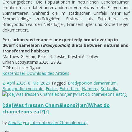
Ordnungsebene. Die Populationen in natürlichen Lebensräumen
ernährten sich dabei unter anderem von etwas mehr Fliegen und
Spinnentieren, während die im städtischen Umfeld mehr auf
Schmetterlinge zurückgriffen. Erstmals als Futtertiere von
Bradypodion wurden Netzflügler, Fransenflügler und Köcherfliegen
dokumentiert.
Peri-urban sustenance: unexpectedly broad overlap in
dwarf chameleon (
Bradypodion
) diets between natural and
transformed habitats
Matthew G. Adair, Peter R. Teske, Krystal A. Tolley
Urban Ecosystems 2026, 29:92.
DOI: nicht verfügbar
Kostenloser Download des Artikels
2. April 2026
18. Mai 2026
Tagged:
Bradypodion damaranum
,
Bradypodion ventrale
,
Futter
,
Futtertiere
,
Nahrung
,
Südafrika
[:de]Was fressen Chamäleons?[:en]What do
chameleons eat?[:]
by
Alex Negro
Internationaler Chamäleontag