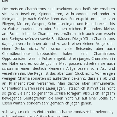
[:de]
Die meisten Chamäleons sind insektivor, das heißt sie ernähren
sich von Insekten, Spinnentieren, Arthropoden und anderem
Kleingetier. Je nach Größe kann das Futterspektrum dabei von
Fliegen, Motten, Wespen, Schmetterlingen und Heuschrecken bis
zu Gottesanbeterinnen oder Spinnen reichen. Besonders kleine,
am Boden lebende Chamäleons ernähren sich auch von Asseln
und Springschwänzen sowie Blattläusen. Die größten Chamäleons
dagegen verschmähen ab und zu auch einen kleinen Vogel oder
einen Gecko nicht. Wie schon viele Reisende, aber auch
Chamäleonhalter beobachtet haben, sind Chamäleons
Opportunisten, was ihr Futter angeht. Ist ein junges Chamäleon in
der Nähe und es würde gut ins Maul passen, schießen sie auch
schonmal einen deutlich kleineren Artgenossen vom Ast und
verzehren ihn. Die Regel ist das aber zum Glück nicht. Von einigen
wenigen Chamäleonarten ist außerdem bekannt, dass sie ab und
an Pflanzenblätter verzehren. Man dachte über Jahrhunderte,
Chamäleons wären reine Lauerjäger. Tatsächlich stimmt das nicht
so ganz. Sie sind so genannte „cruise forager“, also „sich langsam
bewegende Beutegreifer“, die eben nicht nur auf einer Stelle auf
Essen warten, sondern sehr gemächlich jagen gehen.
#show your colours #internationalchameleonday #chameleonday
#chameleondayMay9 #agchamaeleons