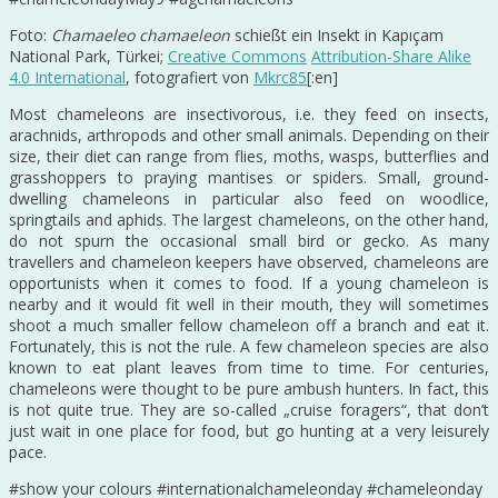
Foto:
Chamaeleo chamaeleon
schießt ein Insekt in Kapıçam
National Park, Türkei;
Creative Commons
Attribution-Share Alike
4.0 International
, fotografiert von
Mkrc85
[:en]
Most chameleons are insectivorous, i.e. they feed on insects,
arachnids, arthropods and other small animals. Depending on their
size, their diet can range from flies, moths, wasps, butterflies and
grasshoppers to praying mantises or spiders. Small, ground-
dwelling chameleons in particular also feed on woodlice,
springtails and aphids. The largest chameleons, on the other hand,
do not spurn the occasional small bird or gecko. As many
travellers and chameleon keepers have observed, chameleons are
opportunists when it comes to food. If a young chameleon is
nearby and it would fit well in their mouth, they will sometimes
shoot a much smaller fellow chameleon off a branch and eat it.
Fortunately, this is not the rule. A few chameleon species are also
known to eat plant leaves from time to time. For centuries,
chameleons were thought to be pure ambush hunters. In fact, this
is not quite true. They are so-called „cruise foragers“, that don’t
just wait in one place for food, but go hunting at a very leisurely
pace.
#show your colours #internationalchameleonday #chameleonday