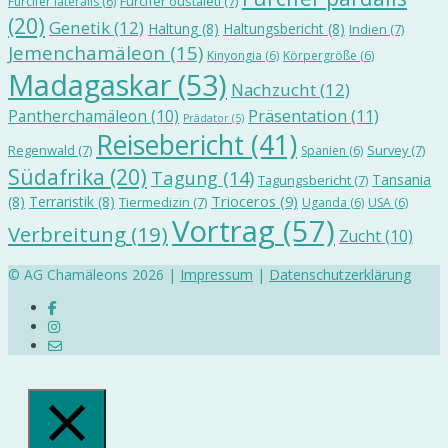
Furcifer oustaleti
(7)
Furcifer lateralis
(6)
(20)
Genetik
(12)
Haltung
(8)
Haltungsbericht
(8)
Indien
(7)
Jemenchamäleon
(15)
Kinyongia
(6)
Körpergröße
(6)
Madagaskar
(53)
Nachzucht
(12)
Präsentation
(11)
Pantherchamäleon
(10)
Prädator
(5)
Reisebericht
(41)
Regenwald
(7)
Survey
(7)
Spanien
(6)
Südafrika
(20)
Tagung
(14)
Tansania
Tagungsbericht
(7)
Trioceros
(9)
(8)
Terraristik
(8)
Tiermedizin
(7)
Uganda
(6)
USA
(6)
Vortrag
(57)
Verbreitung
(19)
Zucht
(10)
© AG Chamäleons 2026 |
Impressum
|
Datenschutzerklärung