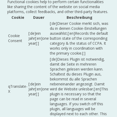
Functional cookies help to perform certain functionalities
like sharing the content of the website on social media
platforms, collect feedbacks, and other third-party features.
Cookie
Dauer
Beschreibung
[:de]Dieser Cookie merkt sich, was
du in deinen Cookie-Einstellungen
[:de]ein
auswählst.[:en]Records the default
Cookie
Jahr[:en]one
button state of the corresponding
Consent
year[:]
category & the status of CCPA. It
works only in coordination with
the primary cookie.[:]
[:de]Dieses Plugin ist notwendig,
damit die Seite in mehreren
Sprachen gelesen werden kann.
Schaltest du dieses Plugin aus,
bekommst du alle Sprachen
[:de]ein
nebeneinander angezeigt. Damit
qTranslate-
Jahr[:en]one
wird die Website unlesbar.[:en]This
X
year[:]
plugin is necessary so that the
page can be read in several
languages. If you switch off this
plugin, all languages will be
displayed next to each other. This