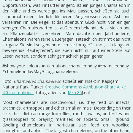
Opportunisten, was ihr Futter angeht. Ist ein junges Chamäleon in
der Nähe und es würde gut ins Maul passen, schießen sie auch
schonmal einen deutlich kleineren Artgenossen vom Ast und
verzehren ihn. Die Regel ist das aber zum Glück nicht. Von einigen
wenigen Chamäleonarten ist außerdem bekannt, dass sie ab und
an Pflanzenblätter verzehren. Man dachte über Jahrhunderte,
Chamäleons wären reine Lauerjäger. Tatsächlich stimmt das nicht
so ganz. Sie sind so genannte „cruise forager“, also „sich langsam
bewegende Beutegreifer“, die eben nicht nur auf einer Stelle auf
Essen warten, sondern sehr gemächlich jagen gehen.
#show your colours #internationalchameleonday #chameleonday
#chameleondayMay9 #agchamaeleons
Foto:
Chamaeleo chamaeleon
schießt ein Insekt in Kapıçam
National Park, Türkei;
Creative Commons
Attribution-Share Alike
4.0 International
, fotografiert von
Mkrc85
[:en]
Most chameleons are insectivorous, i.e. they feed on insects,
arachnids, arthropods and other small animals. Depending on their
size, their diet can range from flies, moths, wasps, butterflies and
grasshoppers to praying mantises or spiders. Small, ground-
dwelling chameleons in particular also feed on woodlice,
springtails and aphids. The largest chameleons, on the other hand,