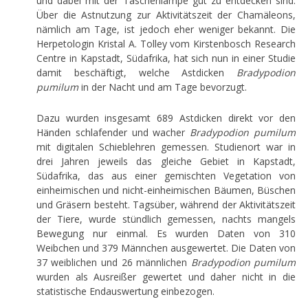
und dabei mit der Taschenlampe gut zu entdecken sind.
Über die Astnutzung zur Aktivitätszeit der Chamäleons,
nämlich am Tage, ist jedoch eher weniger bekannt. Die
Herpetologin Kristal A. Tolley vom Kirstenbosch Research
Centre in Kapstadt, Südafrika, hat sich nun in einer Studie
damit beschäftigt, welche Astdicken
Bradypodion
pumilum
in der Nacht und am Tage bevorzugt.
Dazu wurden insgesamt 689 Astdicken direkt vor den
Händen schlafender und wacher
Bradypodion pumilum
mit digitalen Schieblehren gemessen. Studienort war in
drei Jahren jeweils das gleiche Gebiet in Kapstadt,
Südafrika, das aus einer gemischten Vegetation von
einheimischen und nicht-einheimischen Bäumen, Büschen
und Gräsern besteht. Tagsüber, während der Aktivitätszeit
der Tiere, wurde stündlich gemessen, nachts mangels
Bewegung nur einmal. Es wurden Daten von 310
Weibchen und 379 Männchen ausgewertet. Die Daten von
37 weiblichen und 26 männlichen
Bradypodion pumilum
wurden als Ausreißer gewertet und daher nicht in die
statistische Endauswertung einbezogen.