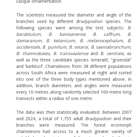
casque ornamentation.
The scientists measured the diameter and angle of the
branches used by different
Bradypodion
species. The
following species were among the test subjects:
B.
barabtulum, B. baviaanense, B. caffrum, B.
damaranum, B. ketanicum, B. melanocephalum, B.
occidentale, B. pumilum, B. setaroi, B. taeniabronchum,
B. thamnobates, B. transvaalense
and
B. ventrale
, as
well as the three candidate species ‘emerald’, “groendal”
and ‘karkloof’. Chameleons from 38 different populations
across South Africa were measured at night and sorted
into one of the three body types mentioned above. In
addition, branch diameters and angles were measured
every 10 metres along randomly selected 100-metre-long
transects within a radius of one metre.
The data was then statistically evaluated. Between 2007
and 2024, a total of 1,755 adult
Bradypodion
and their
branches were measured. The forest ecomorph
chameleons had access to a much greater variety of