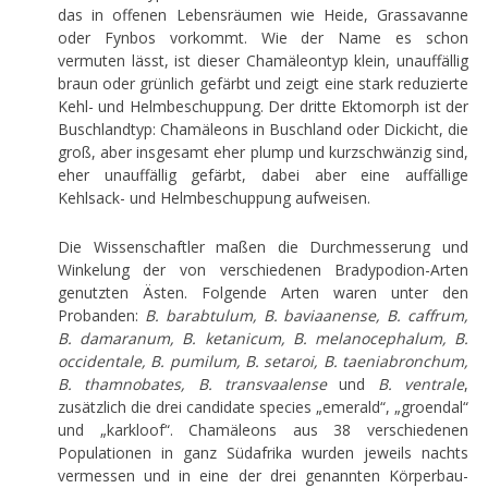
das in offenen Lebensräumen wie Heide, Grassavanne
oder Fynbos vorkommt. Wie der Name es schon
vermuten lässt, ist dieser Chamäleontyp klein, unauffällig
braun oder grünlich gefärbt und zeigt eine stark reduzierte
Kehl- und Helmbeschuppung. Der dritte Ektomorph ist der
Buschlandtyp: Chamäleons in Buschland oder Dickicht, die
groß, aber insgesamt eher plump und kurzschwänzig sind,
eher unauffällig gefärbt, dabei aber eine auffällige
Kehlsack- und Helmbeschuppung aufweisen.
Die Wissenschaftler maßen die Durchmesserung und
Winkelung der von verschiedenen Bradypodion-Arten
genutzten Ästen. Folgende Arten waren unter den
Probanden:
B. barabtulum, B. baviaanense, B. caffrum,
B. damaranum, B. ketanicum, B. melanocephalum, B.
occidentale, B. pumilum, B. setaroi, B. taeniabronchum,
B. thamnobates, B. transvaalense
und
B. ventrale
,
zusätzlich die drei candidate species „emerald“, „groendal“
und „karkloof“. Chamäleons aus 38 verschiedenen
Populationen in ganz Südafrika wurden jeweils nachts
vermessen und in eine der drei genannten Körperbau-