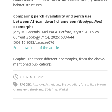
habitat structures.
Comparing perch availability and perch use
between African dwarf chameleon (
Bradypodion
)
ecomorphs
Jody M. Barends, Melissa A. Petford, Krystal A. Tolley
Current Zoology 71(5), 2025: 633-644
DOI: 10.1093/cz/zoae076
Free download of the article
Graphic: The three different ecomorphs, from the above-
mentioned publication[:]
7. NOVEMBER 2025
TAGGED:
Astdicke
,
Astnutzung
,
Bradypodion
,
forest
,
little brown
chameleon
,
shrubland
,
Südafrika
,
Winkel