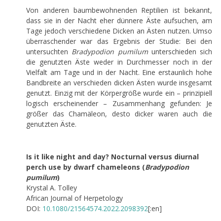
Von anderen baumbewohnenden Reptilien ist bekannt,
dass sie in der Nacht eher dünnere Äste aufsuchen, am
Tage jedoch verschiedene Dicken an Ästen nutzen. Umso
überraschender war das Ergebnis der Studie: Bei den
untersuchten
Bradypodion pumilum
unterschieden sich
die genutzten Äste weder in Durchmesser noch in der
Vielfalt am Tage und in der Nacht. Eine erstaunlich hohe
Bandbreite an verschieden dicken Ästen wurde insgesamt
genutzt. Einzig mit der Körpergröße wurde ein – prinzipiell
logisch erscheinender – Zusammenhang gefunden: Je
größer das Chamäleon, desto dicker waren auch die
genutzten Äste.
Is it like night and day? Nocturnal versus diurnal
perch use by dwarf chameleons (
Bradypodion
pumilum
)
Krystal A. Tolley
African Journal of Herpetology
DOI:
10.1080/21564574.2022.2098392
[:en]