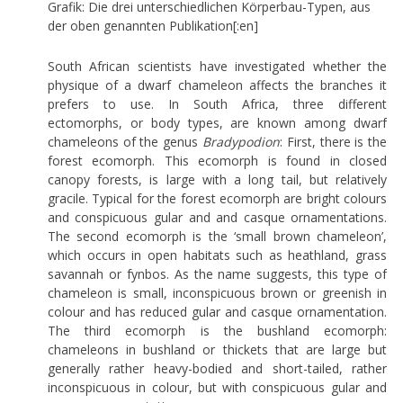
Grafik: Die drei unterschiedlichen Körperbau-Typen, aus
der oben genannten Publikation[:en]
South African scientists have investigated whether the
physique of a dwarf chameleon affects the branches it
prefers to use. In South Africa, three different
ectomorphs, or body types, are known among dwarf
chameleons of the genus
Bradypodion
: First, there is the
forest ecomorph. This ecomorph is found in closed
canopy forests, is large with a long tail, but relatively
gracile. Typical for the forest ecomorph are bright colours
and conspicuous gular and and casque ornamentations.
The second ecomorph is the ‘small brown chameleon’,
which occurs in open habitats such as heathland, grass
savannah or fynbos. As the name suggests, this type of
chameleon is small, inconspicuous brown or greenish in
colour and has reduced gular and casque ornamentation.
The third ecomorph is the bushland ecomorph:
chameleons in bushland or thickets that are large but
generally rather heavy-bodied and short-tailed, rather
inconspicuous in colour, but with conspicuous gular and