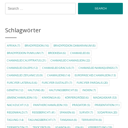
Search for:
Schlagwörter
AFRIKA
(7)
BRADYPODION
(16)
BRADYPODION DAMARANUM
(8)
BRADYPODION PUMILUM
(7)
BROOKESIA
(6)
CHAMAELEO
(8)
CHAMAELEO CALYPTRATUS
(21)
CHAMAELEO CHAMAELEON
(22)
CHAMAELEO DILEPIS
(12)
CHAMAELEO GRACILIS
(7)
CHAMAELEO NAMAQUENSIS
(7)
CHAMAELEO ZEYLANICUS
(9)
CHAMÄLEONS
(14)
EUROPÄISCHES CHAMÄLEON
(13)
FURCIFER LATERALIS
(6)
FURCIFER OUSTALETI
(7)
FURCIFER PARDALIS
(20)
GENETIK
(12)
HALTUNG
(8)
HALTUNGSBERICHT
(8)
INDIEN
(7)
JEMENCHAMÄLEON
(15)
KINYONGIA
(6)
KÖRPERGRÖSSE
(6)
MADAGASKAR
(53)
NACHZUCHT
(12)
PANTHERCHAMÄLEON
(10)
PRÄDATOR
(5)
PRÄSENTATION
(11)
REGENWALD
(7)
REISEBERICHT
(41)
SPANIEN
(6)
SURVEY
(7)
SÜDAFRIKA
(20)
TAGUNG
(14)
TAGUNGSBERICHT
(7)
TANSANIA
(8)
TERRARISTIK
(8)
TIERMEDIZIN
(7)
TRIOCEROS
(9)
UGANDA
(6)
USA
(6)
VERBREITUNG
(19)