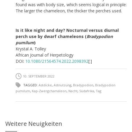
found was with body size, which seems logical in principle:
The larger the chameleon, the thicker the perches used.
Is it like night and day? Nocturnal versus diurnal
perch use by dwarf chameleons (
Bradypodion
pumilum
)
Krystal A. Tolley
African Journal of Herpetology
DOI:
10.1080/21564574.2022.2098392
[:]
10. SEPTEMBER 2022
TAGGED:
Astdicke
,
Astnutzung
,
Bradypodion
,
Bradypodion
pumilum
,
Kap-Zwergchamäleon
,
Nacht
,
Südafrika
,
Tag
Weitere Neuigkeiten