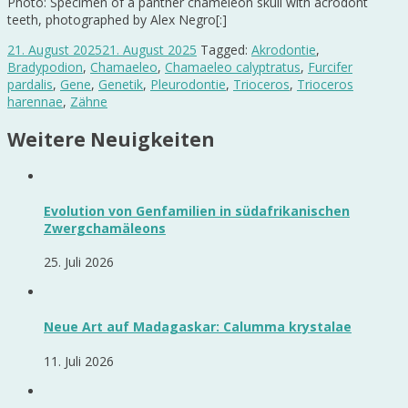
Photo: Specimen of a panther chameleon skull with acrodont
teeth, photographed by Alex Negro[:]
21. August 2025
21. August 2025
Tagged:
Akrodontie
,
Bradypodion
,
Chamaeleo
,
Chamaeleo calyptratus
,
Furcifer
pardalis
,
Gene
,
Genetik
,
Pleurodontie
,
Trioceros
,
Trioceros
harennae
,
Zähne
Weitere Neuigkeiten
Evolution von Genfamilien in südafrikanischen
Zwergchamäleons
25. Juli 2026
Neue Art auf Madagaskar: Calumma krystalae
11. Juli 2026