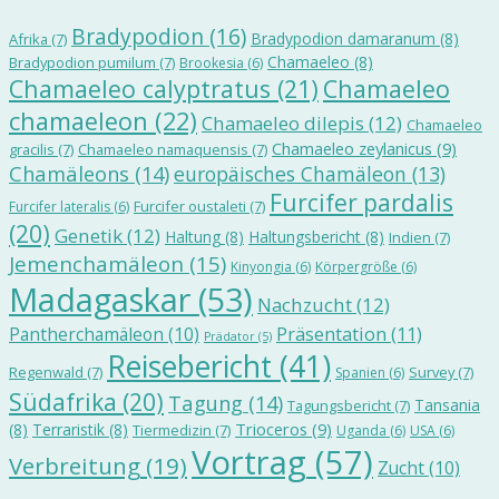
Bradypodion
(16)
Bradypodion damaranum
(8)
Afrika
(7)
Chamaeleo
(8)
Bradypodion pumilum
(7)
Brookesia
(6)
Chamaeleo calyptratus
(21)
Chamaeleo
chamaeleon
(22)
Chamaeleo dilepis
(12)
Chamaeleo
Chamaeleo zeylanicus
(9)
gracilis
(7)
Chamaeleo namaquensis
(7)
Chamäleons
(14)
europäisches Chamäleon
(13)
Furcifer pardalis
Furcifer oustaleti
(7)
Furcifer lateralis
(6)
(20)
Genetik
(12)
Haltung
(8)
Haltungsbericht
(8)
Indien
(7)
Jemenchamäleon
(15)
Kinyongia
(6)
Körpergröße
(6)
Madagaskar
(53)
Nachzucht
(12)
Präsentation
(11)
Pantherchamäleon
(10)
Prädator
(5)
Reisebericht
(41)
Regenwald
(7)
Survey
(7)
Spanien
(6)
Südafrika
(20)
Tagung
(14)
Tansania
Tagungsbericht
(7)
Trioceros
(9)
(8)
Terraristik
(8)
Tiermedizin
(7)
Uganda
(6)
USA
(6)
Vortrag
(57)
Verbreitung
(19)
Zucht
(10)