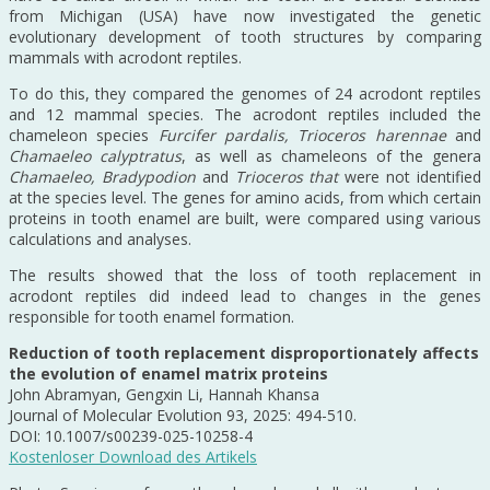
from Michigan (USA) have now investigated the genetic
evolutionary development of tooth structures by comparing
mammals with acrodont reptiles.
To do this, they compared the genomes of 24 acrodont reptiles
and 12 mammal species. The acrodont reptiles included the
chameleon species
Furcifer pardalis, Trioceros harennae
and
Chamaeleo calyptratus
, as well as chameleons of the genera
Chamaeleo, Bradypodion
and
Trioceros that
were not identified
at the species level. The genes for amino acids, from which certain
proteins in tooth enamel are built, were compared using various
calculations and analyses.
The results showed that the loss of tooth replacement in
acrodont reptiles did indeed lead to changes in the genes
responsible for tooth enamel formation.
Reduction of tooth replacement disproportionately affects
the evolution of enamel matrix proteins
John Abramyan, Gengxin Li, Hannah Khansa
Journal of Molecular Evolution 93, 2025: 494-510.
DOI: 10.1007/s00239-025-10258-4
Kostenloser Download des Artikels