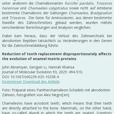
unter anderem die Chamäleonarten
Furcifer pardalis, Trioceros
harennae
und
Chamaeleo calyptratus
sowie nicht auf Artebene
bestimmte Chamäleons der Gattungen
Chamaeleo, Bradypodion
und
Trioceros
. Die Gene für Aminosäuren, aus denen bestimmte
Eiweiße des Zahnschmelzes gebaut werden, wurden mittels
verschiedener Berechnungen und Analysen verglichen.
Dabei kam heraus, dass der Verlust des Zahnwechsels bei
akrodonten Reptilien tatsächlich zu Veränderungen in den Genen
für die Zahnschmelzbildung führte.
Reduction of tooth replacement disproportionately affects
the evolution of enamel matrix proteins
John Abramyan, Gengxin Li, Hannah Khansa
Journal of Molecular Evolution 93, 2025: 494-510.
DOI: 10.1007/s00239-025-10258-4
Kostenloser Download des Artikels
Foto: Präparat eines Pantherchamäleon-Schädels mit akrodonten
Zähnen, fotografiert von Alex Negro[:en]
Chameleons have acrodont teeth, which means that their teeth
are directly attached to the bone. Mammals, on the other hand,
have so-called alveoli in which the teeth are seated. Scientists