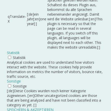
Sprachen gelesen werden kann.
Schaltest du dieses Plugin aus,
bekommst du alle Sprachen
[:de]ein
nebeneinander angezeigt. Damit
qTranslate-
Jahr[:en]one
wird die Website unlesbar.[:en]This
X
year[:]
plugin is necessary so that the
page can be read in several
languages. If you switch off this
plugin, all languages will be
displayed next to each other. This
makes the website unreadable.[:]
Statistik
Statistik
Analytical cookies are used to understand how visitors
interact with the website. These cookies help provide
information on metrics the number of visitors, bounce rate,
traffic source, etc.
Sonstige
Sonstige
[:de]Diese Cookies wurden noch keiner Kategorie
zugewiesen. [:en]Other uncategorized cookies are those
that are being analyzed and have not been classified into a
category as yet. [:]
SPEICHERN & AKZEPTIEREN