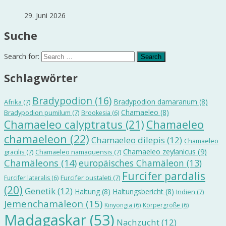
29. Juni 2026
Suche
Search for:
Schlagwörter
Bradypodion
(16)
Bradypodion damaranum
(8)
Afrika
(7)
Chamaeleo
(8)
Bradypodion pumilum
(7)
Brookesia
(6)
Chamaeleo calyptratus
(21)
Chamaeleo
chamaeleon
(22)
Chamaeleo dilepis
(12)
Chamaeleo
Chamaeleo zeylanicus
(9)
gracilis
(7)
Chamaeleo namaquensis
(7)
Chamäleons
(14)
europäisches Chamäleon
(13)
Furcifer pardalis
Furcifer oustaleti
(7)
Furcifer lateralis
(6)
(20)
Genetik
(12)
Haltung
(8)
Haltungsbericht
(8)
Indien
(7)
Jemenchamäleon
(15)
Kinyongia
(6)
Körpergröße
(6)
Madagaskar
(53)
Nachzucht
(12)