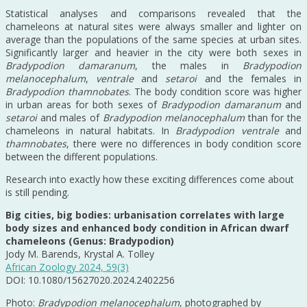
Statistical analyses and comparisons revealed that the
chameleons at natural sites were always smaller and lighter on
average than the populations of the same species at urban sites.
Significantly larger and heavier in the city were both sexes in
Bradypodion damaranum
, the males in
Bradypodion
melanocephalum
,
ventrale
and
setaroi
and the females in
Bradypodion thamnobates
. The body condition score was higher
in urban areas for both sexes of
Bradypodion damaranum
and
setaroi
and males of
Bradypodion melanocephalum
than for the
chameleons in natural habitats. In
Bradypodion ventrale
and
thamnobates
, there were no differences in body condition score
between the different populations.
Research into exactly how these exciting differences come about
is still pending.
Big cities, big bodies: urbanisation correlates with large
body sizes and enhanced body condition in African dwarf
chameleons (Genus: Bradypodion)
Jody M. Barends, Krystal A. Tolley
African Zoology 2024, 59(3)
DOI: 10.1080/15627020.2024.2402256
Photo:
Bradypodion melanocephalum
, photographed by