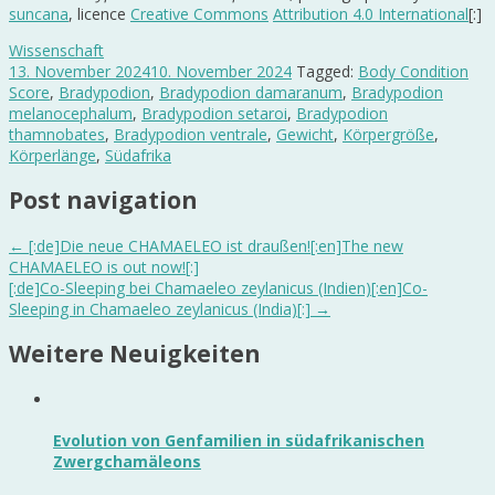
suncana
, licence
Creative Commons
Attribution 4.0 International
[:]
Wissenschaft
13. November 2024
10. November 2024
Tagged:
Body Condition
Score
,
Bradypodion
,
Bradypodion damaranum
,
Bradypodion
melanocephalum
,
Bradypodion setaroi
,
Bradypodion
thamnobates
,
Bradypodion ventrale
,
Gewicht
,
Körpergröße
,
Körperlänge
,
Südafrika
Post navigation
←
[:de]Die neue CHAMAELEO ist draußen![:en]The new
CHAMAELEO is out now![:]
[:de]Co-Sleeping bei Chamaeleo zeylanicus (Indien)[:en]Co-
Sleeping in Chamaeleo zeylanicus (India)[:]
→
Weitere Neuigkeiten
Evolution von Genfamilien in südafrikanischen
Zwergchamäleons