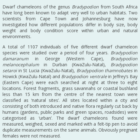
Dwarf chameleons of the genus
Bradypodion
from South Africa
have long been known to adapt very well to urban habitats. Two
scientists from Cape Town and Johannesburg have now
investigated how different populations differ in body size, body
weight and body condition score within urban and natural
environments.
A total of 1107 individuals of five different dwarf chameleon
species were studied over a period of four years.
Bradypodion
damaranum
in George (Western Cape),
Bradypodion
melanocephalum
in Durban (KwaZulu-Natal),
Bradypodion
setaroi
in St Lucia (KwaZulu-Natal),
Bradypodion thamnobates
in
Howick (KwaZulu-Natal) and
Bradypodion ventrale
in Jeffrey’s Bay
(Eastern Cape) were each searched at night at three to eight
locations. Forest fragments, grass savannahs or coastal bushland
less than 15 km from the centre of the nearest town were
classified as ‘natural sites’. All sites located within a city and
consisting of both introduced and native flora regularly cut back by
humans (gardens, public parks and green spaces, roadsides) were
categorised as ‘urban’. The dwarf chameleons found were
measured, weighed, sexed and marked with a felt-tip pen to avoid
duplicate measurements on the same animals. Obviously pregnant
females were not measured.