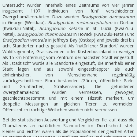
Untersucht wurden innerhalb eines Zeitraums von vier Jahren
insgesamt 1107 Individuen von fünf verschiedenen
Zwergchamäleon-Arten. Dazu wurden
Bradypodion damaranum
in George (Westkap),
Bradypodion melanocephalum
in Durban
(KwaZulu-Natal),
Bradypodion setaroi
in St. Lucia (KwaZulu-
Natal),
Bradypodion thamnobates
in Howick (KwaZulu-Natal) und
Bradypodion ventrale
in Jeffrey’s Bay (Ostkap) and jeweils drei bis
acht Standorten nachts gesucht. Als “natürlicher Standort” wurden
Waldfragmente, Grassavannen oder Küstenbuschland in weniger
als 15 km Entfernung vom Zentrum der nächsten Stadt eingestuft.
Als „städtisch“ wurde alle Standorte eingestuft, die innerhalb einer
Stadt lagen und aus sowohl eingeschleppter als auch
einheimischer, von Menschenhand regelmäßig
zurückgeschnittener Flora bestanden (Gärten, öffentliche Parks
und Grünflächen, Straßenränder). Die gefundenen
Zwergchamäleons wurden vermessen, gewogen,
geschlechtsbestimmt und mit einem Filzstift markiert, um
doppelte Messungen an gleichen Tieren zu vermeiden.
Offensichtich trächtige Weibchen wurden nicht vermessen.
Bei der statistischen Auswertung und Vergleichen fiel auf, dass die
Chamäleons an natürlichen Standorten im Durchschnitt stets
kleiner und leichter waren als die Populationen der gleichen Arten