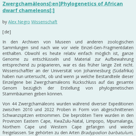
Zwergchamäleons[:en]Phylogenetics of African
dwarf chameleons[:]
by
Alex Negro
Wissenschaft
[:de]
In den Archiven von Museen und anderen zoologischen
Sammlungen sind nach wie vor viele Einzel-Gen-Fragmentdaten
enthalten. Obwohl es heute relativ einfach möglich ist, ganze
Genome zu entschlüsseln und Material zur Aufbewahrung
entsprechend zu präparieren, war es das früher lange Zeit nicht.
Wissenschaftler an der Universität von Johannesburg (Südafrika)
haben nun untersucht, ob und wenn ja welche Bestandteile dieser
Einzelgene bei Zwergchamäleons Rückschluss auf das gesamte
Genom bezüglich der Erstellung von phylogenetischen
Stammbäumen geben können.
Von 44 Zwergchamäleons wurden während diverser Expeditionen
zwischen 2010 und 2022 Proben in Form von abgeschnittenen
Schwanzspitzen entnommen. Die beprobten Tiere wurden in den
Provinzen Eastern Cape, KwaZulu-Natal, Limpopo, Mpumalanga,
Northern Cape und Western Cape gefangen und wieder
freigelassen. Sie gehörten zu den Arten
Bradypodion barbatulum,