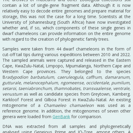
contain a lot of single-gene fragment data. Although it is now
relatively easy to decode entire genomes and prepare material for
storage, this was not the case for a long time. Scientists at the
University of Johannesburg (South Africa) have now investigated
whether and, if so, which components of these single genes in
dwarf chameleons can provide information on the entire genome
with regard to the creation of phylogenetic family trees.
Samples were taken from 44 dwarf chameleons in the form of
cut-off tail tips during various expeditions between 2010 and 2022.
The sampled animals were captured and released in the Eastern
Cape, KwaZulu-Natal, Limpopo, Mpumalanga, Northern Cape and
Western Cape provinces. They belonged to the species
B
radypodion barbatulum, caeruleogula, caffrum, damaranum,
gutturale, melanocephalum, ngomeense, occidentale, pumilum,
setaroi, taeniabronchum, thamnobates, transvaalense, ventrale,
venustum
as well as candidate species from Greytown, Kamberg.
Karkloof Forest and Gilboa Forest in KwaZulu-Natal. An existing
mitogenome of a
Chamaeleo chamaeleon
was used as a
reference genome. In addition, the mitogenomes of seven other
genera were loaded from
GenBank
for comparison.
DNA was extracted from all samples and phylogenetically
analysed using Geneious Prime and IQ-Tree, among others. A