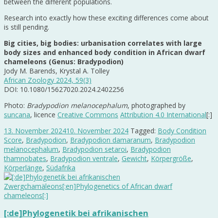
between the different populations.
Research into exactly how these exciting differences come about
is still pending.
Big cities, big bodies: urbanisation correlates with large
body sizes and enhanced body condition in African dwarf
chameleons (Genus: Bradypodion)
Jody M. Barends, Krystal A. Tolley
African Zoology 2024, 59(3)
DOI: 10.1080/15627020.2024.2402256
Photo:
Bradypodion melanocephalum
, photographed by
suncana
, licence
Creative Commons
Attribution 4.0 International
[:]
13. November 2024
10. November 2024
Tagged:
Body Condition
Score
,
Bradypodion
,
Bradypodion damaranum
,
Bradypodion
melanocephalum
,
Bradypodion setaroi
,
Bradypodion
thamnobates
,
Bradypodion ventrale
,
Gewicht
,
Körpergröße
,
Körperlänge
,
Südafrika
[:de]Phylogenetik bei afrikanischen