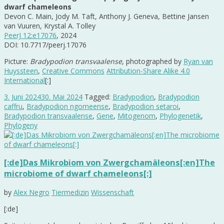
dwarf chameleons
Devon C. Main, Jody M. Taft, Anthony J. Geneva, Bettine Jansen
van Vuuren, Krystal A. Tolley
PeerJ 12:e17076
, 2024
DOI: 10.7717/peerj.17076
Picture:
Bradypodion transvaalense
, photographed by
Ryan van
Huyssteen
,
Creative Commons
Attribution-Share Alike 4.0
International
[:]
3. Juni 2024
30. Mai 2024
Tagged:
Bradypodion
,
Bradypodion
caffru
,
Bradypodion ngomeense
,
Bradypodion setaroi
,
Bradypodion transvaalense
,
Gene
,
Mitogenom
,
Phylogenetik
,
Phylogeny
[:de]Das Mikrobiom von Zwergchamäleons[:en]The
microbiome of dwarf chameleons[:]
by
Alex Negro
Tiermedizin
Wissenschaft
[:de]