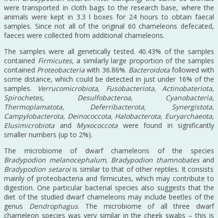
were transported in cloth bags to the research base, where the
animals were kept in 3.3 l boxes for 24 hours to obtain faecal
samples. Since not all of the original 60 chameleons defecated,
faeces were collected from additional chameleons.
The samples were all genetically tested. 40.43% of the samples
contained
Firmicutes
, a similarly large proportion of the samples
contained
Proteobacteria
with 36.86%.
Bacteroidota
followed with
some distance, which could be detected in just under 16% of the
samples.
Verrucomicrobiota, Fusobacteriota, Actinobateriota,
Spirochetes, Desulfobacteroa, Cyanobacteria,
Thermoplamatota, Deferribacterota, Synergistota,
Campylobacterota, Deinococcota, Halobacterota, Euryarchaeota,
Elusimicrobiota
and
Myxococcota
were found in significantly
smaller numbers (up to 2%).
The microbiome of dwarf chameleons of the species
Bradypodion melanocephalum, Bradypodion thamnobates
and
Bradypodion setaroi
is similar to that of other reptiles. It consists
mainly of proteobacteria and firmicutes, which may contribute to
digestion. One particular bacterial species also suggests that the
diet of the studied dwarf chameleons may include beetles of the
genus
Dendrophagus
. The microbiome of all three dwarf
chameleon species was very similar in the cheek swabs – this is