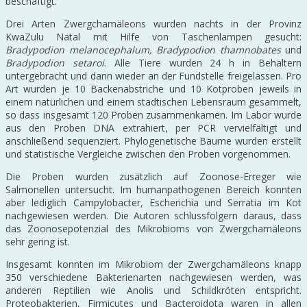
beschäftigt.
Drei Arten Zwergchamäleons wurden nachts in der Provinz
KwaZulu Natal mit Hilfe von Taschenlampen gesucht:
Bradypodion melanocephalum, Bradypodion thamnobates
und
Bradypodion setaroi
. Alle Tiere wurden 24 h in Behältern
untergebracht und dann wieder an der Fundstelle freigelassen. Pro
Art wurden je 10 Backenabstriche und 10 Kotproben jeweils in
einem natürlichen und einem städtischen Lebensraum gesammelt,
so dass insgesamt 120 Proben zusammenkamen. Im Labor wurde
aus den Proben DNA extrahiert, per PCR vervielfältigt und
anschließend sequenziert. Phylogenetische Bäume wurden erstellt
und statistische Vergleiche zwischen den Proben vorgenommen.
Die Proben wurden zusätzlich auf Zoonose-Erreger wie
Salmonellen untersucht. Im humanpathogenen Bereich konnten
aber lediglich Campylobacter, Escherichia und Serratia im Kot
nachgewiesen werden. Die Autoren schlussfolgern daraus, dass
das Zoonosepotenzial des Mikrobioms von Zwergchamäleons
sehr gering ist.
Insgesamt konnten im Mikrobiom der Zwergchamäleons knapp
350 verschiedene Bakterienarten nachgewiesen werden, was
anderen Reptilien wie Anolis und Schildkröten entspricht.
Proteobakterien, Firmicutes und Bacteroidota waren in allen