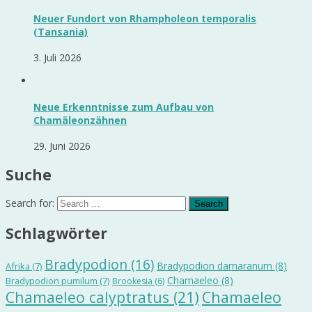
Neuer Fundort von Rhampholeon temporalis
(Tansania)
3. Juli 2026
Neue Erkenntnisse zum Aufbau von
Chamäleonzähnen
29. Juni 2026
Suche
Search for:
Schlagwörter
Bradypodion
(16)
Bradypodion damaranum
(8)
Afrika
(7)
Chamaeleo
(8)
Bradypodion pumilum
(7)
Brookesia
(6)
Chamaeleo calyptratus
(21)
Chamaeleo