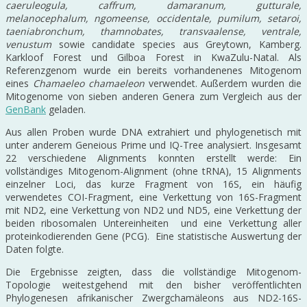
caeruleogula, caffrum, damaranum, gutturale,
melanocephalum, ngomeense, occidentale, pumilum, setaroi,
taeniabronchum, thamnobates, transvaalense, ventrale,
venustum
sowie candidate species aus Greytown, Kamberg.
Karkloof Forest und Gilboa Forest in KwaZulu-Natal. Als
Referenzgenom wurde ein bereits vorhandenenes Mitogenom
eines
Chamaeleo chamaeleon
verwendet. Außerdem wurden die
Mitogenome von sieben anderen Genera zum Vergleich aus der
GenBank
geladen.
Aus allen Proben wurde DNA extrahiert und phylogenetisch mit
unter anderem Geneious Prime und IQ-Tree analysiert. Insgesamt
22 verschiedene Alignments konnten erstellt werde: Ein
vollständiges Mitogenom-Alignment (ohne tRNA), 15 Alignments
einzelner Loci, das kurze Fragment von 16S, ein häufig
verwendetes COI-Fragment, eine Verkettung von 16S-Fragment
mit ND2, eine Verkettung von ND2 und ND5, eine Verkettung der
beiden ribosomalen Untereinheiten und eine Verkettung aller
proteinkodierenden Gene (PCG). Eine statistische Auswertung der
Daten folgte.
Die Ergebnisse zeigten, dass die vollständige Mitogenom-
Topologie weitestgehend mit den bisher veröffentlichten
Phylogenesen afrikanischer Zwergchamäleons aus ND2-16S-