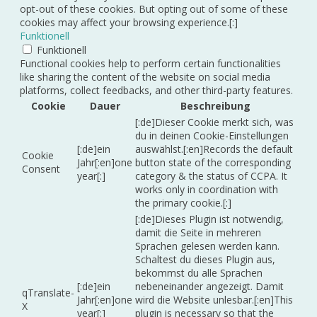
opt-out of these cookies. But opting out of some of these
cookies may affect your browsing experience.[:]
Funktionell
Funktionell
Functional cookies help to perform certain functionalities
like sharing the content of the website on social media
platforms, collect feedbacks, and other third-party features.
Cookie
Dauer
Beschreibung
[:de]Dieser Cookie merkt sich, was
du in deinen Cookie-Einstellungen
[:de]ein
auswählst.[:en]Records the default
Cookie
Jahr[:en]one
button state of the corresponding
Consent
year[:]
category & the status of CCPA. It
works only in coordination with
the primary cookie.[:]
[:de]Dieses Plugin ist notwendig,
damit die Seite in mehreren
Sprachen gelesen werden kann.
Schaltest du dieses Plugin aus,
bekommst du alle Sprachen
[:de]ein
nebeneinander angezeigt. Damit
qTranslate-
Jahr[:en]one
wird die Website unlesbar.[:en]This
X
year[:]
plugin is necessary so that the