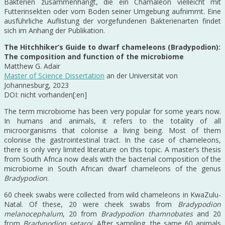
Bakterien zusammenhängt, die ein Chamäleon vielleicht mit
Futterinsekten oder vom Boden seiner Umgebung aufnimmt. Eine
ausführliche Auflistung der vorgefundenen Bakterienarten findet
sich im Anhang der Publikation.
The Hitchhiker’s Guide to dwarf chameleons (Bradypodion):
The composition and function of the microbiome
Matthew G. Adair
Master of Science Dissertation
an der Universität von
Johannesburg, 2023
DOI: nicht vorhanden[:en]
The term microbiome has been very popular for some years now.
In humans and animals, it refers to the totality of all
microorganisms that colonise a living being. Most of them
colonise the gastrointestinal tract. In the case of chameleons,
there is only very limited literature on this topic. A master’s thesis
from South Africa now deals with the bacterial composition of the
microbiome in South African dwarf chameleons of the genus
Bradypodion
.
60 cheek swabs were collected from wild chameleons in KwaZulu-
Natal. Of these, 20 were cheek swabs from
Bradypodion
melanocephalum
, 20 from
Bradypodion thamnobates
and 20
from
Bradypodion setaroi
. After sampling, the same 60 animals