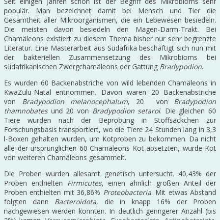
Seit einigen Jahren schon ist der Begriff des Mikrobioms sehr
populär. Man bezeichnet damit bei Mensch und Tier die
Gesamtheit aller Mikroorganismen, die ein Lebewesen besiedeln.
Die meisten davon besiedeln den Magen-Darm-Trakt. Bei
Chamäleons existiert zu diesem Thema bisher nur sehr begrenzte
Literatur. Eine Masterarbeit aus Südafrika beschäftigt sich nun mit
der bakteriellen Zusammensetzung des Mikrobioms bei
südafrikanischen Zwergchamäleons der Gattung
Bradypodion
.
Es wurden 60 Backenabstriche von wild lebenden Chamäleons in
KwaZulu-Natal entnommen. Davon waren 20 Backenabstriche
von
Bradypodion melanocephalum
, 20 von
Bradypodion
thamnobates
und 20 von
Bradypodion setaroi
. Die gleichen 60
Tiere wurden nach der Beprobung in Stoffsäckchen zur
Forschungsbasis transportiert, wo die Tiere 24 Stunden lang in 3,3
l-Boxen gehalten wurden, um Kotproben zu bekommen. Da nicht
alle der ursprünglichen 60 Chamäleons Kot absetzten, wurde Kot
von weiteren Chamäleons gesammelt.
Die Proben wurden allesamt genetisch untersucht. 40,43% der
Proben enthielten
Firmicutes
, einen ähnlich großen Anteil der
Proben enthielten mit 36,86%
Proteobacteria
. Mit etwas Abstand
folgten dann
Bacteroidota
, die in knapp 16% der Proben
nachgewiesen werden konnten. In deutlich geringerer Anzahl (bis