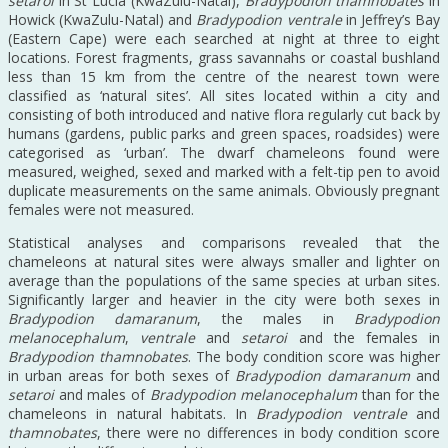
setaroi
in St Lucia (KwaZulu-Natal),
Bradypodion thamnobates
in
Howick (KwaZulu-Natal) and
Bradypodion ventrale
in Jeffrey’s Bay
(Eastern Cape) were each searched at night at three to eight
locations. Forest fragments, grass savannahs or coastal bushland
less than 15 km from the centre of the nearest town were
classified as ‘natural sites’. All sites located within a city and
consisting of both introduced and native flora regularly cut back by
humans (gardens, public parks and green spaces, roadsides) were
categorised as ‘urban’. The dwarf chameleons found were
measured, weighed, sexed and marked with a felt-tip pen to avoid
duplicate measurements on the same animals. Obviously pregnant
females were not measured.
Statistical analyses and comparisons revealed that the
chameleons at natural sites were always smaller and lighter on
average than the populations of the same species at urban sites.
Significantly larger and heavier in the city were both sexes in
Bradypodion damaranum
, the males in
Bradypodion
melanocephalum
,
ventrale
and
setaroi
and the females in
Bradypodion thamnobates
. The body condition score was higher
in urban areas for both sexes of
Bradypodion damaranum
and
setaroi
and males of
Bradypodion melanocephalum
than for the
chameleons in natural habitats. In
Bradypodion ventrale
and
thamnobates
, there were no differences in body condition score