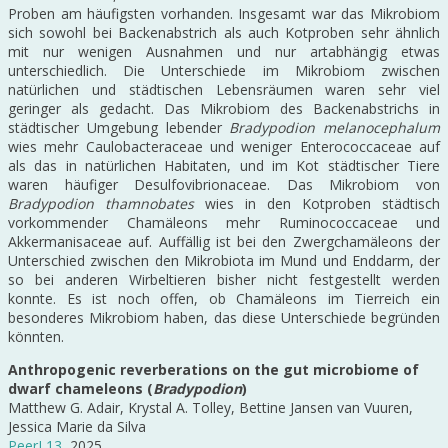
Proben am häufigsten vorhanden. Insgesamt war das Mikrobiom
sich sowohl bei Backenabstrich als auch Kotproben sehr ähnlich
mit nur wenigen Ausnahmen und nur artabhängig etwas
unterschiedlich. Die Unterschiede im Mikrobiom zwischen
natürlichen und städtischen Lebensräumen waren sehr viel
geringer als gedacht. Das Mikrobiom des Backenabstrichs in
städtischer Umgebung lebender
Bradypodion melanocephalum
wies mehr Caulobacteraceae und weniger Enterococcaceae auf
als das in natürlichen Habitaten, und im Kot städtischer Tiere
waren häufiger Desulfovibrionaceae. Das Mikrobiom von
Bradypodion thamnobates
wies in den Kotproben städtisch
vorkommender Chamäleons mehr Ruminococcaceae und
Akkermanisaceae auf. Auffällig ist bei den Zwergchamäleons der
Unterschied zwischen den Mikrobiota im Mund und Enddarm, der
so bei anderen Wirbeltieren bisher nicht festgestellt werden
konnte. Es ist noch offen, ob Chamäleons im Tierreich ein
besonderes Mikrobiom haben, das diese Unterschiede begründen
könnten.
Anthropogenic reverberations on the gut microbiome of
dwarf chameleons (
Bradypodion
)
Matthew G. Adair
, Krystal A. Tolley, Bettine Jansen van Vuuren,
Jessica Marie da Silva
PeerJ 13
, 2025