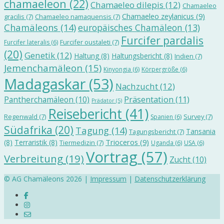
chamaeleon
(22)
Chamaeleo dilepis
(12)
Chamaeleo
Chamaeleo zeylanicus
(9)
gracilis
(7)
Chamaeleo namaquensis
(7)
Chamäleons
(14)
europäisches Chamäleon
(13)
Furcifer pardalis
Furcifer oustaleti
(7)
Furcifer lateralis
(6)
(20)
Genetik
(12)
Haltung
(8)
Haltungsbericht
(8)
Indien
(7)
Jemenchamäleon
(15)
Kinyongia
(6)
Körpergröße
(6)
Madagaskar
(53)
Nachzucht
(12)
Präsentation
(11)
Pantherchamäleon
(10)
Prädator
(5)
Reisebericht
(41)
Regenwald
(7)
Survey
(7)
Spanien
(6)
Südafrika
(20)
Tagung
(14)
Tansania
Tagungsbericht
(7)
Trioceros
(9)
(8)
Terraristik
(8)
Tiermedizin
(7)
Uganda
(6)
USA
(6)
Vortrag
(57)
Verbreitung
(19)
Zucht
(10)
© AG Chamäleons 2026 |
Impressum
|
Datenschutzerklärung