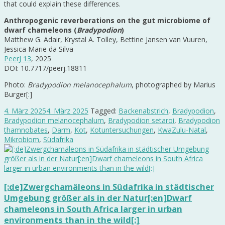
that could explain these differences.
Anthropogenic reverberations on the gut microbiome of
dwarf chameleons (
Bradypodion
)
Matthew G. Adair
, Krystal A. Tolley, Bettine Jansen van Vuuren,
Jessica Marie da Silva
PeerJ 13
, 2025
DOI: 10.7717/peerj.18811
Photo:
Bradypodion melanocephalum
, photographed by Marius
Burger[:]
4. März 2025
4. März 2025
Tagged:
Backenabstrich
,
Bradypodion
,
Bradypodion melanocephalum
,
Bradypodion setaroi
,
Bradypodion
thamnobates
,
Darm
,
Kot
,
Kotuntersuchungen
,
KwaZulu-Natal
,
Mikrobiom
,
Südafrika
[:de]Zwergchamäleons in Südafrika in städtischer
Umgebung größer als in der Natur[:en]Dwarf
chameleons in South Africa larger in urban
environments than in the wild[:]