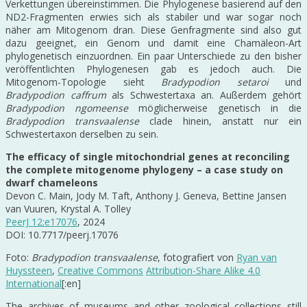
Verkettungen übereinstimmen. Die Phylogenese basierend auf den
ND2-Fragmenten erwies sich als stabiler und war sogar noch
näher am Mitogenom dran. Diese Genfragmente sind also gut
dazu geeignet, ein Genom und damit eine Chamäleon-Art
phylogenetisch einzuordnen. Ein paar Unterschiede zu den bisher
veröffentlichten Phylogenesen gab es jedoch auch. Die
Mitogenom-Topologie sieht
Bradypodion setaroi
und
Bradypodion caffrum
als Schwestertaxa an. Außerdem gehört
Bradypodion ngomeense
möglicherweise genetisch in die
Bradypodion transvaalense
clade hinein, anstatt nur ein
Schwestertaxon derselben zu sein.
The efficacy of single mitochondrial genes at reconciling
the complete mitogenome phylogeny – a case study on
dwarf chameleons
Devon C. Main, Jody M. Taft, Anthony J. Geneva, Bettine Jansen
van Vuuren, Krystal A. Tolley
PeerJ 12:e17076
, 2024
DOI: 10.7717/peerj.17076
Foto:
Bradypodion transvaalense
, fotografiert von
Ryan van
Huyssteen
,
Creative Commons
Attribution-Share Alike 4.0
International
[:en]
The archives of museums and other zoological collections still