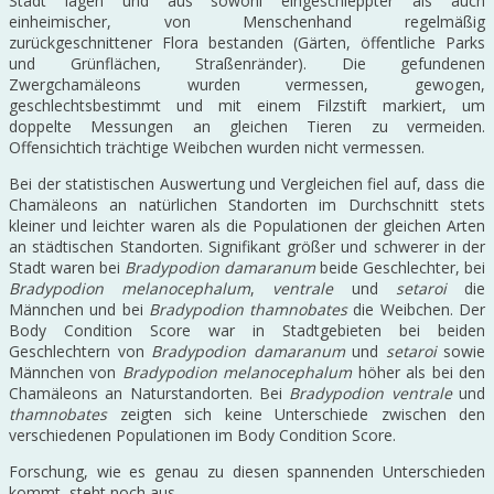
Stadt lagen und aus sowohl eingeschleppter als auch
einheimischer, von Menschenhand regelmäßig
zurückgeschnittener Flora bestanden (Gärten, öffentliche Parks
und Grünflächen, Straßenränder). Die gefundenen
Zwergchamäleons wurden vermessen, gewogen,
geschlechtsbestimmt und mit einem Filzstift markiert, um
doppelte Messungen an gleichen Tieren zu vermeiden.
Offensichtich trächtige Weibchen wurden nicht vermessen.
Bei der statistischen Auswertung und Vergleichen fiel auf, dass die
Chamäleons an natürlichen Standorten im Durchschnitt stets
kleiner und leichter waren als die Populationen der gleichen Arten
an städtischen Standorten. Signifikant größer und schwerer in der
Stadt waren bei
Bradypodion damaranum
beide Geschlechter, bei
Bradypodion melanocephalum
,
ventrale
und
setaroi
die
Männchen und bei
Bradypodion thamnobates
die Weibchen. Der
Body Condition Score war in Stadtgebieten bei beiden
Geschlechtern von
Bradypodion damaranum
und
setaroi
sowie
Männchen von
Bradypodion melanocephalum
höher als bei den
Chamäleons an Naturstandorten. Bei
Bradypodion ventrale
und
thamnobates
zeigten sich keine Unterschiede zwischen den
verschiedenen Populationen im Body Condition Score.
Forschung, wie es genau zu diesen spannenden Unterschieden
kommt, steht noch aus.