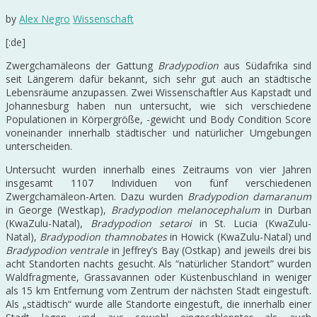
by
Alex Negro
Wissenschaft
[:de]
Zwergchamäleons der Gattung
Bradypodion
aus Südafrika sind
seit Längerem dafür bekannt, sich sehr gut auch an städtische
Lebensräume anzupassen. Zwei Wissenschaftler Aus Kapstadt und
Johannesburg haben nun untersucht, wie sich verschiedene
Populationen in Körpergröße, -gewicht und Body Condition Score
voneinander innerhalb städtischer und natürlicher Umgebungen
unterscheiden.
Untersucht wurden innerhalb eines Zeitraums von vier Jahren
insgesamt 1107 Individuen von fünf verschiedenen
Zwergchamäleon-Arten. Dazu wurden
Bradypodion damaranum
in George (Westkap),
Bradypodion melanocephalum
in Durban
(KwaZulu-Natal),
Bradypodion setaroi
in St. Lucia (KwaZulu-
Natal),
Bradypodion thamnobates
in Howick (KwaZulu-Natal) und
Bradypodion ventrale
in Jeffrey’s Bay (Ostkap) and jeweils drei bis
acht Standorten nachts gesucht. Als “natürlicher Standort” wurden
Waldfragmente, Grassavannen oder Küstenbuschland in weniger
als 15 km Entfernung vom Zentrum der nächsten Stadt eingestuft.
Als „städtisch“ wurde alle Standorte eingestuft, die innerhalb einer