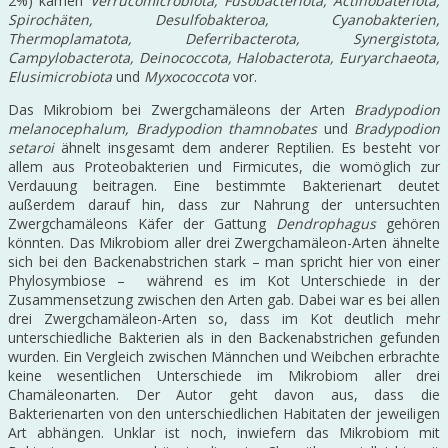
2%) kamen
Verrucomicrobiota, Fusobacteriota, Actinobateriota,
Spirochäten, Desulfobakteroa, Cyanobakterien,
Thermoplamatota, Deferribacterota, Synergistota,
Campylobacterota, Deinococcota, Halobacterota, Euryarchaeota,
Elusimicrobiota
und
Myxococcota
vor.
Das Mikrobiom bei Zwergchamäleons der Arten
Bradypodion
melanocephalum, Bradypodion thamnobates
und
Bradypodion
setaroi
ähnelt insgesamt dem anderer Reptilien. Es besteht vor
allem aus Proteobakterien und Firmicutes, die womöglich zur
Verdauung beitragen. Eine bestimmte Bakterienart deutet
außerdem darauf hin, dass zur Nahrung der untersuchten
Zwergchamäleons Käfer der Gattung
Dendrophagus
gehören
könnten. Das Mikrobiom aller drei Zwergchamäleon-Arten ähnelte
sich bei den Backenabstrichen stark – man spricht hier von einer
Phylosymbiose – während es im Kot Unterschiede in der
Zusammensetzung zwischen den Arten gab. Dabei war es bei allen
drei Zwergchamäleon-Arten so, dass im Kot deutlich mehr
unterschiedliche Bakterien als in den Backenabstrichen gefunden
wurden. Ein Vergleich zwischen Männchen und Weibchen erbrachte
keine wesentlichen Unterschiede im Mikrobiom aller drei
Chamäleonarten. Der Autor geht davon aus, dass die
Bakterienarten von den unterschiedlichen Habitaten der jeweiligen
Art abhängen. Unklar ist noch, inwiefern das Mikrobiom mit