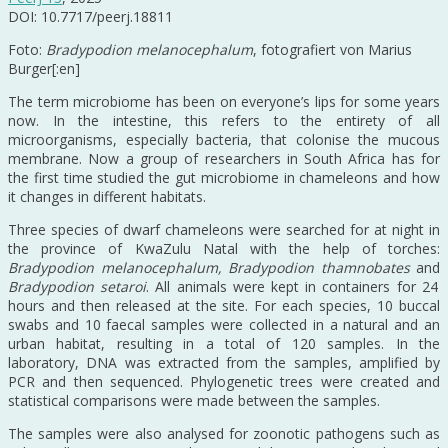
DOI: 10.7717/peerj.18811
Foto:
Bradypodion melanocephalum
, fotografiert von Marius
Burger[:en]
The term microbiome has been on everyone’s lips for some years
now. In the intestine, this refers to the entirety of all
microorganisms, especially bacteria, that colonise the mucous
membrane. Now a group of researchers in South Africa has for
the first time studied the gut microbiome in chameleons and how
it changes in different habitats.
Three species of dwarf chameleons were searched for at night in
the province of KwaZulu Natal with the help of torches:
Bradypodion melanocephalum, Bradypodion thamnobates
and
Bradypodion setaroi
. All animals were kept in containers for 24
hours and then released at the site. For each species, 10 buccal
swabs and 10 faecal samples were collected in a natural and an
urban habitat, resulting in a total of 120 samples. In the
laboratory, DNA was extracted from the samples, amplified by
PCR and then sequenced. Phylogenetic trees were created and
statistical comparisons were made between the samples.
The samples were also analysed for zoonotic pathogens such as