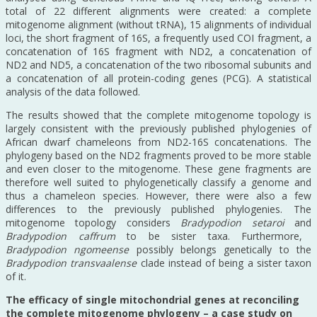
total of 22 different alignments were created: a complete
mitogenome alignment (without tRNA), 15 alignments of individual
loci, the short fragment of 16S, a frequently used COI fragment, a
concatenation of 16S fragment with ND2, a concatenation of
ND2 and ND5, a concatenation of the two ribosomal subunits and
a concatenation of all protein-coding genes (PCG). A statistical
analysis of the data followed.
The results showed that the complete mitogenome topology is
largely consistent with the previously published phylogenies of
African dwarf chameleons from ND2-16S concatenations. The
phylogeny based on the ND2 fragments proved to be more stable
and even closer to the mitogenome. These gene fragments are
therefore well suited to phylogenetically classify a genome and
thus a chameleon species. However, there were also a few
differences to the previously published phylogenies. The
mitogenome topology considers
Bradypodion setaroi
and
Bradypodion caffrum
to be sister taxa. Furthermore,
Bradypodion ngomeense
possibly belongs genetically to the
Bradypodion transvaalense
clade instead of being a sister taxon
of it.
The efficacy of single mitochondrial genes at reconciling
the complete mitogenome phylogeny – a case study on