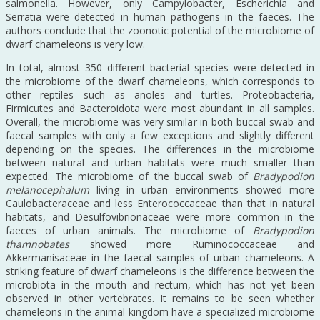
salmonella. However, only Campylobacter, Escherichia and
Serratia were detected in human pathogens in the faeces. The
authors conclude that the zoonotic potential of the microbiome of
dwarf chameleons is very low.
In total, almost 350 different bacterial species were detected in
the microbiome of the dwarf chameleons, which corresponds to
other reptiles such as anoles and turtles. Proteobacteria,
Firmicutes and Bacteroidota were most abundant in all samples.
Overall, the microbiome was very similar in both buccal swab and
faecal samples with only a few exceptions and slightly different
depending on the species. The differences in the microbiome
between natural and urban habitats were much smaller than
expected. The microbiome of the buccal swab of
Bradypodion
melanocephalum
living in urban environments showed more
Caulobacteraceae and less Enterococcaceae than that in natural
habitats, and Desulfovibrionaceae were more common in the
faeces of urban animals. The microbiome of
Bradypodion
thamnobates
showed more Ruminococcaceae and
Akkermanisaceae in the faecal samples of urban chameleons. A
striking feature of dwarf chameleons is the difference between the
microbiota in the mouth and rectum, which has not yet been
observed in other vertebrates. It remains to be seen whether
chameleons in the animal kingdom have a specialized microbiome