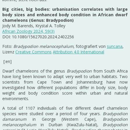
Big cities, big bodies: urbanisation correlates with large
body sizes and enhanced body condition in African dwarf
chameleons (Genus: Bradypodion)
Jody M. Barends, Krystal A. Tolley
African Zoology 2024, 59(3)
DOI: 10.1080/15627020.2024.2402256
Foto:
Bradypodion melanocephalum
, fotografiert von
suncana
,
Lizenz
Creative Commons
Attribution 4.0 International
[:en]
Dwarf chameleons of the genus
Bradypodion
from South Africa
have long been known to adapt very well to urban habitats. Two
scientists from Cape Town and Johannesburg have now
investigated how different populations differ in body size, body
weight and body condition score within urban and natural
environments.
A total of 1107 individuals of five different dwarf chameleon
species were studied over a period of four years.
Bradypodion
damaranum
in George (Western Cape),
Bradypodion
melanocephalum
in Durban (KwaZulu-Natal),
Bradypodion