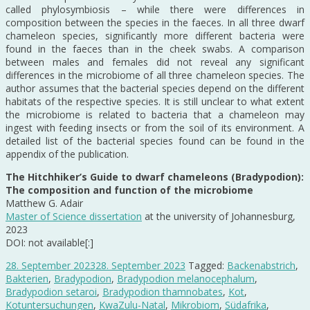
called phylosymbiosis – while there were differences in
composition between the species in the faeces. In all three dwarf
chameleon species, significantly more different bacteria were
found in the faeces than in the cheek swabs. A comparison
between males and females did not reveal any significant
differences in the microbiome of all three chameleon species. The
author assumes that the bacterial species depend on the different
habitats of the respective species. It is still unclear to what extent
the microbiome is related to bacteria that a chameleon may
ingest with feeding insects or from the soil of its environment. A
detailed list of the bacterial species found can be found in the
appendix of the publication.
The Hitchhiker’s Guide to dwarf chameleons (Bradypodion):
The composition and function of the microbiome
Matthew G. Adair
Master of Science dissertation
at the university of Johannesburg,
2023
DOI: not available[:]
28. September 2023
28. September 2023
Tagged:
Backenabstrich
,
Bakterien
,
Bradypodion
,
Bradypodion melanocephalum
,
Bradypodion setaroi
,
Bradypodion thamnobates
,
Kot
,
Kotuntersuchungen
,
KwaZulu-Natal
,
Mikrobiom
,
Südafrika
,