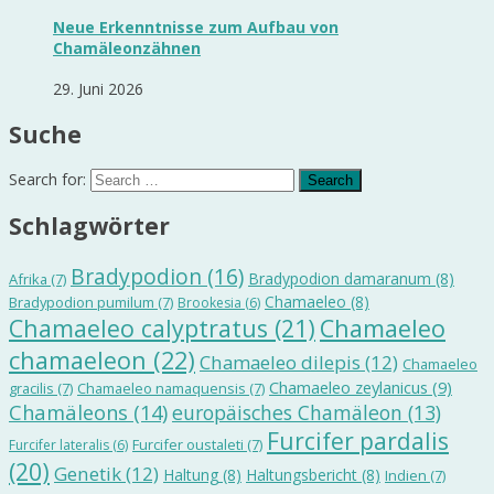
Neue Erkenntnisse zum Aufbau von
Chamäleonzähnen
29. Juni 2026
Suche
Search for:
Schlagwörter
Bradypodion
(16)
Bradypodion damaranum
(8)
Afrika
(7)
Chamaeleo
(8)
Bradypodion pumilum
(7)
Brookesia
(6)
Chamaeleo calyptratus
(21)
Chamaeleo
chamaeleon
(22)
Chamaeleo dilepis
(12)
Chamaeleo
Chamaeleo zeylanicus
(9)
gracilis
(7)
Chamaeleo namaquensis
(7)
Chamäleons
(14)
europäisches Chamäleon
(13)
Furcifer pardalis
Furcifer oustaleti
(7)
Furcifer lateralis
(6)
(20)
Genetik
(12)
Haltung
(8)
Haltungsbericht
(8)
Indien
(7)