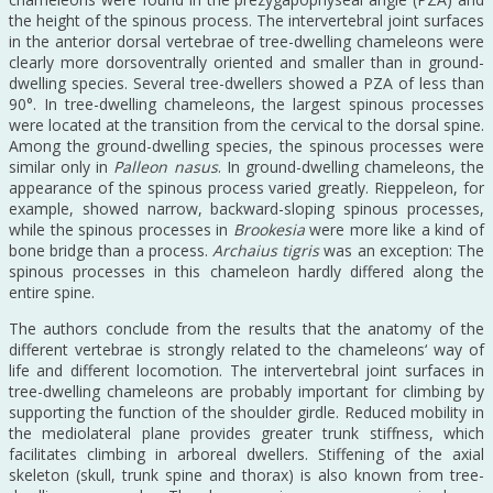
the height of the spinous process. The intervertebral joint surfaces
in the anterior dorsal vertebrae of tree-dwelling chameleons were
clearly more dorsoventrally oriented and smaller than in ground-
dwelling species. Several tree-dwellers showed a PZA of less than
90°. In tree-dwelling chameleons, the largest spinous processes
were located at the transition from the cervical to the dorsal spine.
Among the ground-dwelling species, the spinous processes were
similar only in
Palleon nasus
. In ground-dwelling chameleons, the
appearance of the spinous process varied greatly. Rieppeleon, for
example, showed narrow, backward-sloping spinous processes,
while the spinous processes in
Brookesia
were more like a kind of
bone bridge than a process.
Archaius tigris
was an exception: The
spinous processes in this chameleon hardly differed along the
entire spine.
The authors conclude from the results that the anatomy of the
different vertebrae is strongly related to the chameleons‘ way of
life and different locomotion. The intervertebral joint surfaces in
tree-dwelling chameleons are probably important for climbing by
supporting the function of the shoulder girdle. Reduced mobility in
the mediolateral plane provides greater trunk stiffness, which
facilitates climbing in arboreal dwellers. Stiffening of the axial
skeleton (skull, trunk spine and thorax) is also known from tree-