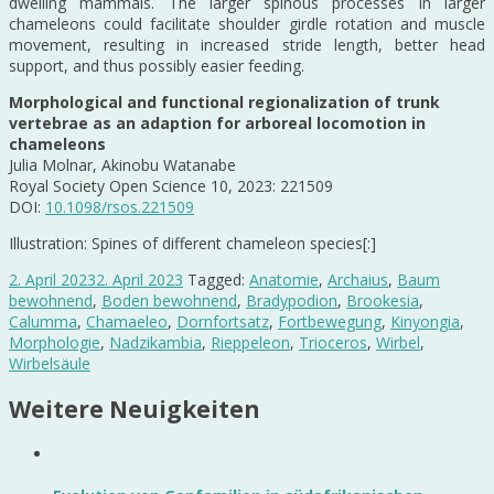
dwelling mammals. The larger spinous processes in larger
chameleons could facilitate shoulder girdle rotation and muscle
movement, resulting in increased stride length, better head
support, and thus possibly easier feeding.
Morphological and functional regionalization of trunk
vertebrae as an adaption for arboreal locomotion in
chameleons
Julia Molnar, Akinobu Watanabe
Royal Society Open Science 10, 2023: 221509
DOI:
10.1098/rsos.221509
Illustration: Spines of different chameleon species[:]
2. April 2023
2. April 2023
Tagged:
Anatomie
,
Archaius
,
Baum
bewohnend
,
Boden bewohnend
,
Bradypodion
,
Brookesia
,
Calumma
,
Chamaeleo
,
Dornfortsatz
,
Fortbewegung
,
Kinyongia
,
Morphologie
,
Nadzikambia
,
Rieppeleon
,
Trioceros
,
Wirbel
,
Wirbelsäule
Weitere Neuigkeiten