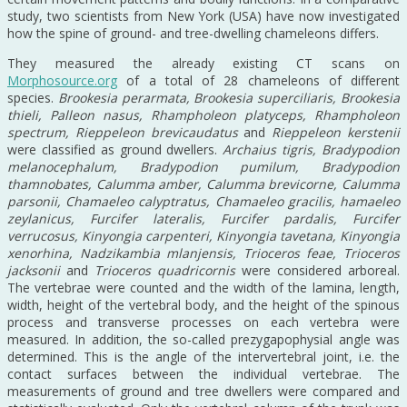
study, two scientists from New York (USA) have now investigated
how the spine of ground- and tree-dwelling chameleons differs.
They measured the already existing CT scans on
Morphosource.org
of a total of 28 chameleons of different
species.
Brookesia perarmata, Brookesia superciliaris, Brookesia
thieli, Palleon nasus, Rhampholeon platyceps, Rhampholeon
spectrum, Rieppeleon brevicaudatus
and
Rieppeleon kerstenii
were classified as ground dwellers.
Archaius tigris, Bradypodion
melanocephalum, Bradypodion pumilum, Bradypodion
thamnobates, Calumma amber, Calumma brevicorne, Calumma
parsonii, Chamaeleo calyptratus, Chamaeleo gracilis, hamaeleo
zeylanicus, Furcifer lateralis, Furcifer pardalis, Furcifer
verrucosus, Kinyongia carpenteri, Kinyongia tavetana, Kinyongia
xenorhina, Nadzikambia mlanjensis, Trioceros feae, Trioceros
jacksonii
and
Trioceros quadricornis
were considered arboreal.
The vertebrae were counted and the width of the lamina, length,
width, height of the vertebral body, and the height of the spinous
process and transverse processes on each vertebra were
measured. In addition, the so-called prezygapophysial angle was
determined. This is the angle of the intervertebral joint, i.e. the
contact surfaces between the individual vertebrae. The
measurements of ground and tree dwellers were compared and