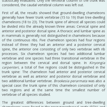
statistically evaluated. Only the vertebral column of the trunk was
considered, the caudal vertebral column was left out.
First of all, the results showed that ground-dwelling chameleons
generally have fewer trunk vertebrae (15 to 19) than tree-dwelling
chameleons (18 to 23). The trunk spine of almost all species could
be divided into the already known three areas: Cervical spine and
anterior and posterior dorsal spine. A thoracic and lumbar spine as
in mammals is generally not distinguished in chameleons because
of the continuous ribs. Five chameleon species had four regions
instead of three: they had an anterior and a posterior cervical
spine, the anterior one consisting of only two vertebrae with rib
processes. Six chameleon species had two additional lumbar
vertebrae and one species had three transitional vertebrae in the
region between the cervical and dorsal spine. In
Kinyongia
carpenteri
, a total of five regions could be distinguished in the
trunk spine: The chameleon had anterior and posterior cervical
vertebrae as well as anterior and posterior dorsal vertebrae and
two additional lumbar vertebrae.
Brookesia perarmata
was also a
special case: the trunk spine of this chameleon consisted of only
two regions and at the same time the smallest number of
vertebrae of all species studied.
The greatest differences between ground and tree-dwelling
chameleons were found in the prezygapophyseal angle (PZA) and