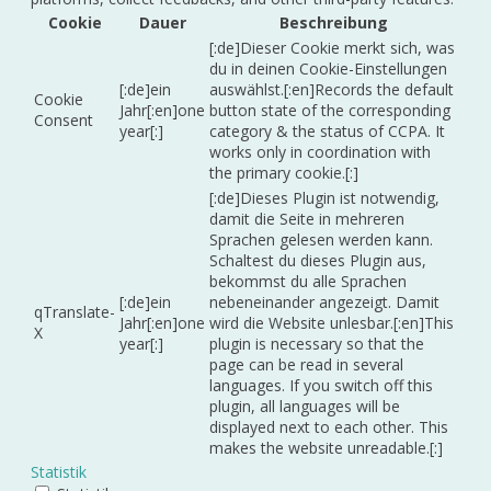
Cookie
Dauer
Beschreibung
[:de]Dieser Cookie merkt sich, was
du in deinen Cookie-Einstellungen
[:de]ein
auswählst.[:en]Records the default
Cookie
Jahr[:en]one
button state of the corresponding
Consent
year[:]
category & the status of CCPA. It
works only in coordination with
the primary cookie.[:]
[:de]Dieses Plugin ist notwendig,
damit die Seite in mehreren
Sprachen gelesen werden kann.
Schaltest du dieses Plugin aus,
bekommst du alle Sprachen
[:de]ein
nebeneinander angezeigt. Damit
qTranslate-
Jahr[:en]one
wird die Website unlesbar.[:en]This
X
year[:]
plugin is necessary so that the
page can be read in several
languages. If you switch off this
plugin, all languages will be
displayed next to each other. This
makes the website unreadable.[:]
Statistik