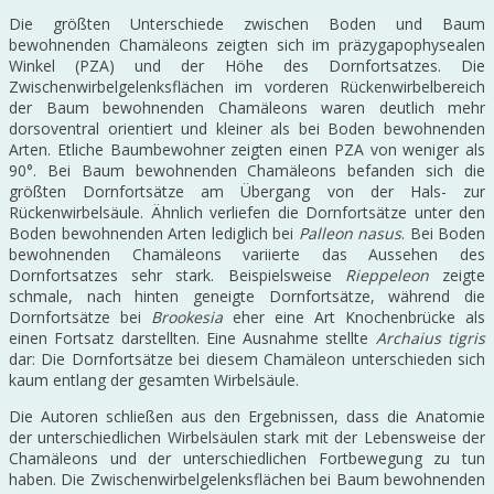
Die größten Unterschiede zwischen Boden und Baum
bewohnenden Chamäleons zeigten sich im präzygapophysealen
Winkel (PZA) und der Höhe des Dornfortsatzes. Die
Zwischenwirbelgelenksflächen im vorderen Rückenwirbelbereich
der Baum bewohnenden Chamäleons waren deutlich mehr
dorsoventral orientiert und kleiner als bei Boden bewohnenden
Arten. Etliche Baumbewohner zeigten einen PZA von weniger als
90°. Bei Baum bewohnenden Chamäleons befanden sich die
größten Dornfortsätze am Übergang von der Hals- zur
Rückenwirbelsäule. Ähnlich verliefen die Dornfortsätze unter den
Boden bewohnenden Arten lediglich bei
Palleon nasus
. Bei Boden
bewohnenden Chamäleons variierte das Aussehen des
Dornfortsatzes sehr stark. Beispielsweise
Rieppeleon
zeigte
schmale, nach hinten geneigte Dornfortsätze, während die
Dornfortsätze bei
Brookesia
eher eine Art Knochenbrücke als
einen Fortsatz darstellten. Eine Ausnahme stellte
Archaius tigris
dar: Die Dornfortsätze bei diesem Chamäleon unterschieden sich
kaum entlang der gesamten Wirbelsäule.
Die Autoren schließen aus den Ergebnissen, dass die Anatomie
der unterschiedlichen Wirbelsäulen stark mit der Lebensweise der
Chamäleons und der unterschiedlichen Fortbewegung zu tun
haben. Die Zwischenwirbelgelenksflächen bei Baum bewohnenden