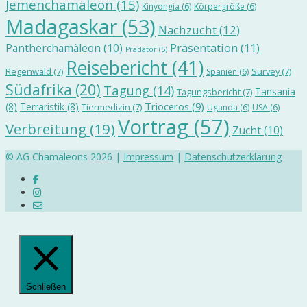
Jemenchamäleon
(15)
Kinyongia
(6)
Körpergröße
(6)
Madagaskar
(53)
Nachzucht
(12)
Präsentation
(11)
Pantherchamäleon
(10)
Prädator
(5)
Reisebericht
(41)
Regenwald
(7)
Survey
(7)
Spanien
(6)
Südafrika
(20)
Tagung
(14)
Tansania
Tagungsbericht
(7)
Trioceros
(9)
(8)
Terraristik
(8)
Tiermedizin
(7)
Uganda
(6)
USA
(6)
Vortrag
(57)
Verbreitung
(19)
Zucht
(10)
© AG Chamäleons 2026 |
Impressum
|
Datenschutzerklärung
Schließen