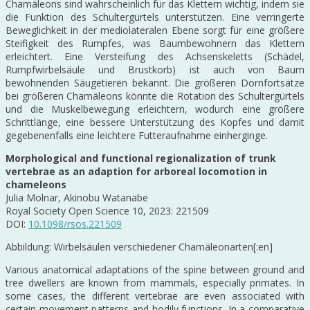
Chamäleons sind wahrscheinlich für das Klettern wichtig, indem sie
die Funktion des Schultergürtels unterstützen. Eine verringerte
Beweglichkeit in der mediolateralen Ebene sorgt für eine größere
Steifigkeit des Rumpfes, was Baumbewohnern das Klettern
erleichtert. Eine Versteifung des Achsenskeletts (Schädel,
Rumpfwirbelsäule und Brustkorb) ist auch von Baum
bewohnenden Säugetieren bekannt. Die größeren Dornfortsätze
bei größeren Chamäleons könnte die Rotation des Schultergürtels
und die Muskelbewegung erleichtern, wodurch eine größere
Schrittlänge, eine bessere Unterstützung des Kopfes und damit
gegebenenfalls eine leichtere Futteraufnahme einherginge.
Morphological and functional regionalization of trunk
vertebrae as an adaption for arboreal locomotion in
chameleons
Julia Molnar, Akinobu Watanabe
Royal Society Open Science 10, 2023: 221509
DOI:
10.1098/rsos.221509
Abbildung: Wirbelsäulen verschiedener Chamäleonarten[:en]
Various anatomical adaptations of the spine between ground and
tree dwellers are known from mammals, especially primates. In
some cases, the different vertebrae are even associated with
certain movement patterns and bodily functions. In a comparative