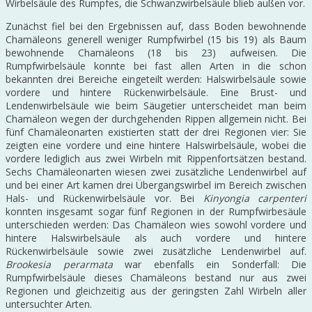
Wirbelsäule des Rumpfes, die Schwanzwirbelsäule blieb außen vor.
Zunächst fiel bei den Ergebnissen auf, dass Boden bewohnende
Chamäleons generell weniger Rumpfwirbel (15 bis 19) als Baum
bewohnende Chamäleons (18 bis 23) aufweisen. Die
Rumpfwirbelsäule konnte bei fast allen Arten in die schon
bekannten drei Bereiche eingeteilt werden: Halswirbelsäule sowie
vordere und hintere Rückenwirbelsäule. Eine Brust- und
Lendenwirbelsäule wie beim Säugetier unterscheidet man beim
Chamäleon wegen der durchgehenden Rippen allgemein nicht. Bei
fünf Chamäleonarten existierten statt der drei Regionen vier: Sie
zeigten eine vordere und eine hintere Halswirbelsäule, wobei die
vordere lediglich aus zwei Wirbeln mit Rippenfortsätzen bestand.
Sechs Chamäleonarten wiesen zwei zusätzliche Lendenwirbel auf
und bei einer Art kamen drei Übergangswirbel im Bereich zwischen
Hals- und Rückenwirbelsäule vor. Bei
Kinyongia carpenteri
konnten insgesamt sogar fünf Regionen in der Rumpfwirbesäule
unterschieden werden: Das Chamäleon wies sowohl vordere und
hintere Halswirbelsäule als auch vordere und hintere
Rückenwirbelsäule sowie zwei zusätzliche Lendenwirbel auf.
Brookesia perarmata
war ebenfalls ein Sonderfall: Die
Rumpfwirbelsäule dieses Chamäleons bestand nur aus zwei
Regionen und gleichzeitig aus der geringsten Zahl Wirbeln aller
untersuchter Arten.