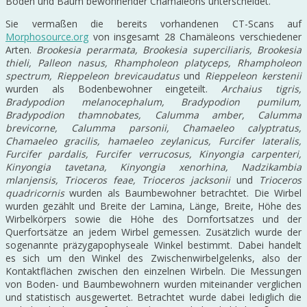
Boden und Baum bewohnender Chamäleons unterscheidet.
Sie vermaßen die bereits vorhandenen CT-Scans auf
Morphosource.org
von insgesamt 28 Chamäleons verschiedener
Arten.
Brookesia perarmata, Brookesia superciliaris, Brookesia
thieli, Palleon nasus, Rhampholeon platyceps, Rhampholeon
spectrum, Rieppeleon brevicaudatus
und
Rieppeleon kerstenii
wurden als Bodenbewohner eingeteilt.
Archaius tigris,
Bradypodion melanocephalum, Bradypodion pumilum,
Bradypodion thamnobates, Calumma amber, Calumma
brevicorne, Calumma parsonii, Chamaeleo calyptratus,
Chamaeleo gracilis, hamaeleo zeylanicus, Furcifer lateralis,
Furcifer pardalis, Furcifer verrucosus, Kinyongia carpenteri,
Kinyongia tavetana, Kinyongia xenorhina, Nadzikambia
mlanjensis, Trioceros feae, Trioceros jacksonii
und
Trioceros
quadricornis
wurden als Baumbewohner betrachtet. Die Wirbel
wurden gezählt und Breite der Lamina, Länge, Breite, Höhe des
Wirbelkörpers sowie die Höhe des Dornfortsatzes und der
Querfortsätze an jedem Wirbel gemessen. Zusätzlich wurde der
sogenannte präzygapophyseale Winkel bestimmt. Dabei handelt
es sich um den Winkel des Zwischenwirbelgelenks, also der
Kontaktflächen zwischen den einzelnen Wirbeln. Die Messungen
von Boden- und Baumbewohnern wurden miteinander verglichen
und statistisch ausgewertet. Betrachtet wurde dabei lediglich die